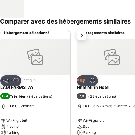
Comparer avec des hébergements similaires
Hébergement sélectionné
Hébergements similaires
suivant
Ajouter à mes favoris
Ajouter à mes favor
Complexe touristique
Hôtel
3 Étoiles
Partager
Partager
LAGI FARMSTAY
Nhat Minh Hotel
8,4
7,3
Très bien
(
9 évaluations
)
(
428 évaluations
)
La Gi, Vietnam
La Gi, à 6.7 km de : Centre-vill
Wi-Fi gratuit
Wi-Fi gratuit
Piscine
Spa
Parking
Parking