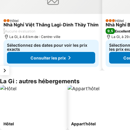
Hôtel
Hôtel
2 Étoiles
3 Étoiles
Nhà Nghỉ Việt Thắng Lagi-Dinh Thầy Thím
Nhà Nghỉ B
/
9,5
Aucune évaluation
Excellen
La Gi, à 4.6 km de : Centre-ville
La Gi, à 29
Sélectionnez des dates pour voir les prix
Sélectionn
exacts
les prix ex
Consulter les prix
Con
La Gi : autres hébergements
Hôtel
Appart’hôtel