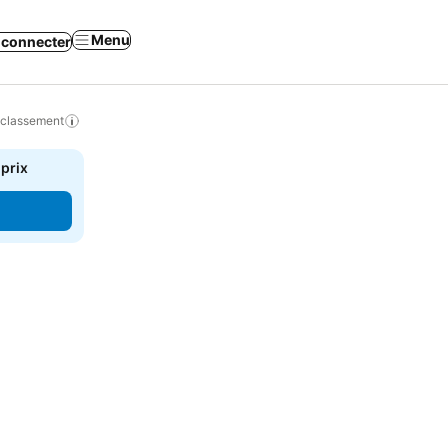
Menu
 connecter
 classement
 prix