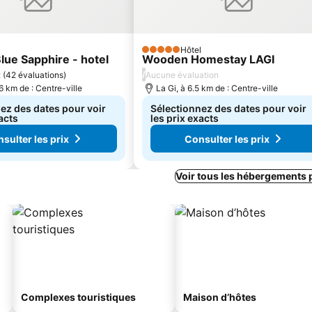
Hôtel
5 Étoiles
lue Sapphire - hotel
Wooden Homestay LAGI
/
t
(
42 évaluations
)
Aucune évaluation
.6 km de : Centre-ville
La Gi, à 6.5 km de : Centre-ville
ez des dates pour voir
Sélectionnez des dates pour voir
acts
les prix exacts
sulter les prix
Consulter les prix
Voir tous les hébergements 
Complexes touristiques
Maison d’hôtes