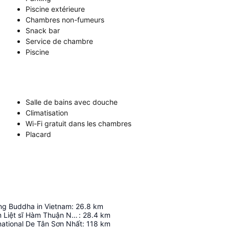
Piscine extérieure
Chambres non-fumeurs
Snack bar
Service de chambre
Piscine
Salle de bains avec douche
Climatisation
Wi-Fi gratuit dans les chambres
Placard
ing Buddha in Vietnam
:
26.8
km
Đài tưởng niệm Liệt sĩ Hàm Thuận Nam
:
28.4
km
national De Tân Sơn Nhất
:
118
km