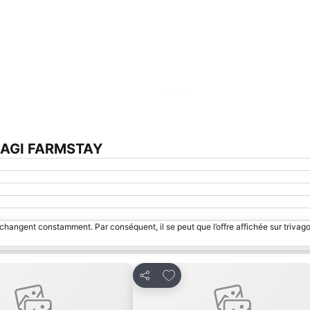
Agrandir la carte
 LAGI FARMSTAY
 changent constamment. Par conséquent, il se peut que l’offre affichée sur trivago
 à mes favoris
Ajouter à mes favoris
Partager