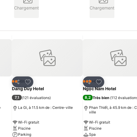
Chargement
Chargement
is
Ajouter à mes favoris
Ajouter à mes fav
Hôtel
Hôtel
2 Étoiles
3 Étoiles
Partager
Partager
Dang Duy Hotel
Ngọc Nam Hotel
7,1
8,2
(
121 évaluations
)
Très bien
(
112 évaluation
e
La Gi, à 11.5 km de : Centre-ville
Phan Thiết, à 45.9 km de : 
ville
Wi-Fi gratuit
Wi-Fi gratuit
Piscine
Piscine
Parking
Spa