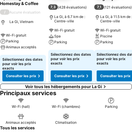
Homestay & Coffee
7,3
7,1
(
428 évaluations
)
(
121 évaluations
)
/
Aucune évaluation
La Gi, à 6.7 km de :
La Gi, à 11.5 km de 
Centre-ville
Centre-ville
La Gi, Vietnam
Wi-Fi gratuit
Wi-Fi gratuit
Wi-Fi gratuit
Spa
Piscine
Parking
Parking
Parking
Animaux acceptés
Consulter les prix
Consulter les pri
Sélectionnez des dates
Sélectionnez des da
Consulter les prix
pour voir les prix
pour voir les prix
Sélectionnez des dates
exacts
exacts
pour voir les prix
exacts
Consulter les prix
Consulter les prix
Consulter les prix
Voir tous les hébergements pour La Gi
Principaux services
Wi-Fi (hall)
Wi-Fi (chambres)
Parking
Animaux acceptés
Climatisation
Tous les services