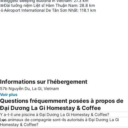
Biggest sleeping Buddha in Vietnam
:
27.3
km
Đài tưởng niệm Liệt sĩ Hàm Thuận Nam
:
28.8
km
Aéroport International De Tân Sơn Nhất
:
118.1
km
Informations sur l’hébergement
Agrandir la carte
57b Nguyễn Du, La Gi, Vietnam
Voir plus
Questions fréquemment posées à propos de
Đại Dương La Gi Homestay & Coffee
Y a-t-il une piscine à Đại Dương La Gi Homestay & Coffee?
Les animaux de compagnie sont-ils autorisés à Đại Dương La Gi
Homestay & Coffee?