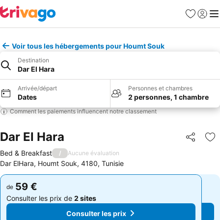
Favoris
Se con
Me
Voir tous les hébergements pour Houmt Souk
Destination
Dar El Hara
Arrivée/départ
Personnes et chambres
Dates
2 personnes, 1 chambre
Comment les paiements influencent notre classement
Dar El Hara
Partager
Aj
Bed & Breakfast
/
Aucune évaluation
Dar ElHara, Houmt Souk, 4180, Tunisie
59 €
59 €
de
de
Consulter les prix de
2 sites
Consulter les prix de
2 sites
Consulter les prix
Consulter les prix