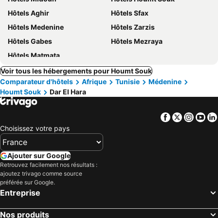
Hôtels Aghir
Hôtels Sfax
Hôtels Medenine
Hôtels Zarzis
Hôtels Gabes
Hôtels Mezraya
Hôtels Matmata
Voir tous les hébergements pour Houmt Souk
Comparateur d'hôtels
Afrique
Tunisie
Médenine
Houmt Souk
Dar El Hara
Facebook
Twitter
Insta
Yo
Choisissez votre pays
Ajouter sur Google
Retrouvez facilement nos résultats :
ajoutez trivago comme source
préférée sur Google.
Entreprise
Nos produits