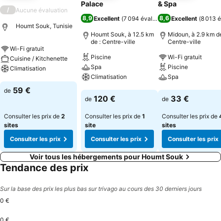
Palace
& Spa
/
Aucune évaluation
8,9
8,6
Excellent
(
7 094 évaluations
Excellent
)
(
8 013 é
Houmt Souk, Tunisie
Houmt Souk, à 12.5 km
Midoun, à 2.9 km de
de : Centre-ville
Centre-ville
Wi-Fi gratuit
Piscine
Wi-Fi gratuit
Cuisine / Kitchenette
Spa
Piscine
Climatisation
Climatisation
Spa
Consulter les prix
59 €
de
Consulter les prix
Consulter les pri
120 €
33 €
de
de
Consulter les prix de
2
Consulter les prix de
1
Consulter les prix de
sites
site
sites
Consulter les prix
Consulter les prix
Consulter les prix
Voir tous les hébergements pour Houmt Souk
Tendance des prix
Sur la base des prix les plus bas sur trivago au cours des 30 derniers jours
0 €
0 €