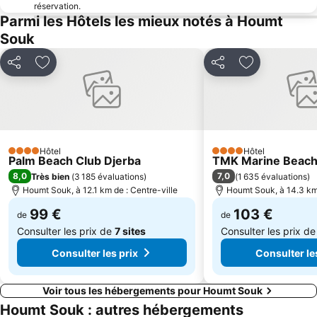
réservation.
Parmi les Hôtels les mieux notés à Houmt
Souk
Partager
Ajouter à mes favoris
Partager
Ajouter à mes
Hôtel
Hôtel
4 Étoiles
4 Étoiles
Palm Beach Club Djerba
TMK Marine Beach
8,0
7,0
Très bien
(
3 185 évaluations
)
(
1 635 évaluations
)
Houmt Souk, à 12.1 km de : Centre-ville
Houmt Souk, à 14.3 km 
99 €
103 €
de
de
Consulter les prix de
7 sites
Consulter les prix d
Consulter les prix
Consulter le
Voir tous les hébergements pour Houmt Souk
Houmt Souk : autres hébergements