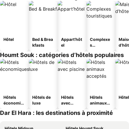
Hôtel
Bed & Brea
Appart’hôt
Complexe
Mais
kfasts
el
s
d’hô
touristique
Houmt Souk : catégories d’hôtels populaires
s
Hôtels
Hôtels de
Hôtels
Hôtels
Hôtel
économiq
luxe
avec
animaux
ues
piscine
acceptés
Dar El Hara : les destinations à proximité
Hôtels Midoun
Hôtels Houmt Souk