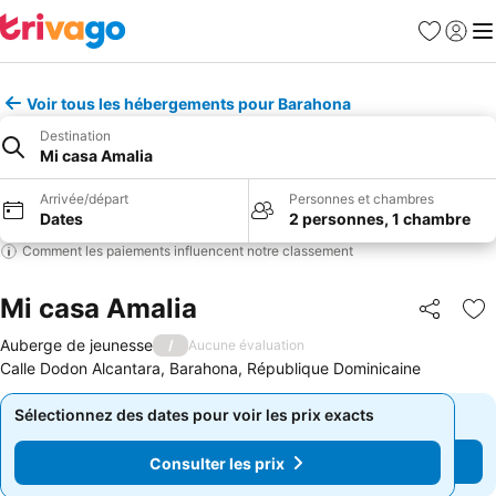
Favoris
Se con
Me
Voir tous les hébergements pour Barahona
Destination
Mi casa Amalia
Arrivée/départ
Personnes et chambres
Dates
2 personnes, 1 chambre
Comment les paiements influencent notre classement
Mi casa Amalia
Partager
Aj
Auberge de jeunesse
/
Aucune évaluation
Calle Dodon Alcantara, Barahona, République Dominicaine
Sélectionnez des dates pour voir les prix exacts
Sélectionnez des dates pour voir les prix exacts
Consulter les prix
Consulter les prix