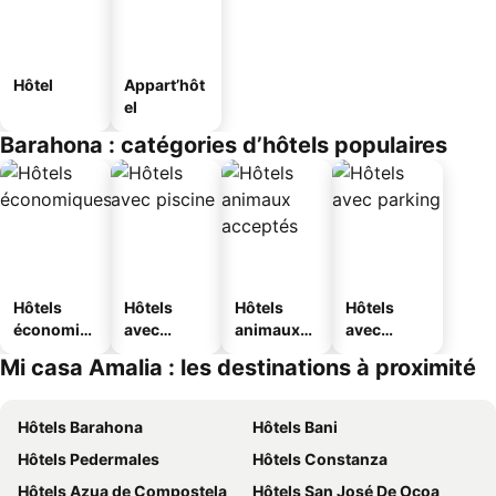
Hôtel
Appart’hôt
el
Barahona : catégories d’hôtels populaires
Hôtels
Hôtels
Hôtels
Hôtels
économiq
avec
animaux
avec
ues
piscine
acceptés
parking
Mi casa Amalia : les destinations à proximité
Hôtels Barahona
Hôtels Bani
Hôtels Pedermales
Hôtels Constanza
Hôtels Azua de Compostela
Hôtels San José De Ocoa