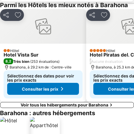
Parmi les Hôtels les mieux notés à Barahona
Partager
Ajouter à mes favoris
Partager
Ajouter à mes
Hôtel
Hôtel
2 Étoiles
5 Étoiles
Hotel Vista Sur
Hotel Piratas del. 
8,2
/
Très bien
(
253 évaluations
)
Aucune évaluation
Barahona, à 29.2 km de : Centre-ville
Barahona, à 25.3 km de
Sélectionnez des dates pour voir
Sélectionnez des da
les prix exacts
les prix exacts
Consulter les prix
Consulter le
Voir tous les hébergements pour Barahona
Barahona : autres hébergements