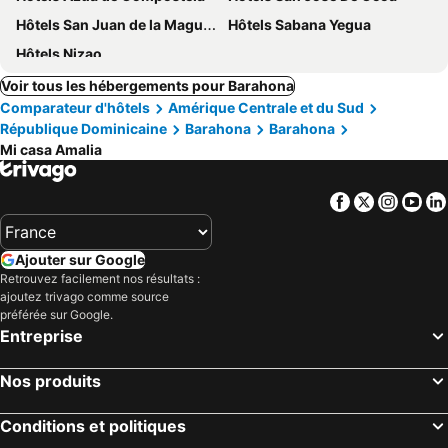
Hôtels San Juan de la Maguana
Hôtels Sabana Yegua
Hôtels Nizao
Voir tous les hébergements pour Barahona
Comparateur d'hôtels
Amérique Centrale et du Sud
République Dominicaine
Barahona
Barahona
Mi casa Amalia
Facebook
Twitter
Insta
Yo
Ajouter sur Google
Retrouvez facilement nos résultats :
ajoutez trivago comme source
préférée sur Google.
Entreprise
Nos produits
Conditions et politiques