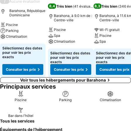
/
Aucune évaluation
8,4
8,3
Très bien
(
41 évaluations
)
Très bien
(
346 év
Barahona, République
Dominicaine
Barahona, à 9.0 km de :
Barahona, à 11.6 km
Centre-ville
Centre-ville
Piscine
Piscine
Wi-Fi gratuit
Parking
Spa
Piscine
Climatisation
Climatisation
Spa
Sélectionnez des dates
pour voir les prix
Sélectionnez des dates
Sélectionnez des da
exacts
pour voir les prix
pour voir les prix
exacts
exacts
Consulter les prix
Consulter les prix
Consulter les prix
Voir tous les hébergements pour Barahona
Principaux services
Piscine
Parking
Climatisation
Bar dans l'hôtel
Tous les services
Équipements de l’hébergement