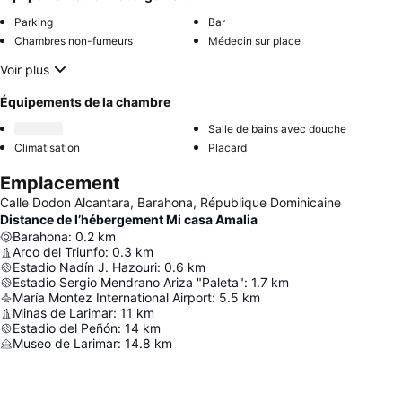
Parking
Bar
Chambres non-fumeurs
Médecin sur place
Voir plus
Équipements de la chambre
Salle de bains avec douche
Climatisation
Placard
Emplacement
Calle Dodon Alcantara, Barahona, République Dominicaine
Distance de l’hébergement Mi casa Amalia
Barahona
:
0.2
km
Arco del Triunfo
:
0.3
km
Estadio Nadín J. Hazouri
:
0.6
km
Estadio Sergio Mendrano Ariza "Paleta"
:
1.7
km
María Montez International Airport
:
5.5
km
Minas de Larimar
:
11
km
Estadio del Peñón
:
14
km
Museo de Larimar
:
14.8
km