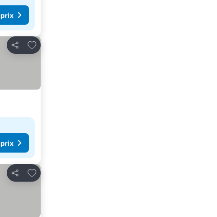
 prix
Ajouter à mes favoris
Partager
 prix
Ajouter à mes favoris
Partager