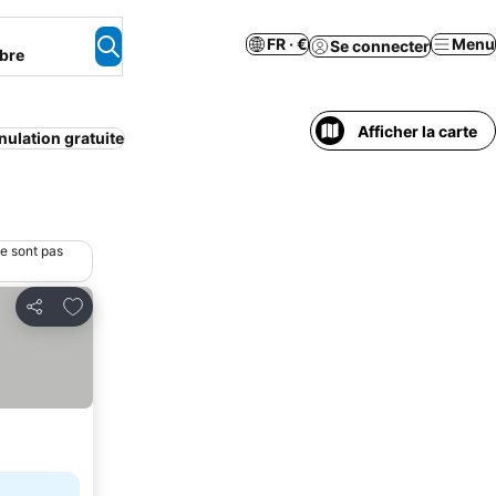
FR · €
Menu
Se connecter
bre
Afficher la carte
ulation gratuite
ne sont pas
Ajouter à mes favoris
Partager