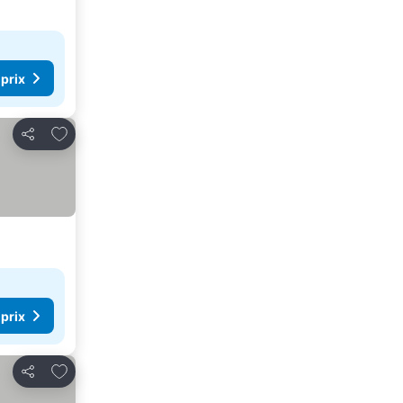
 prix
Ajouter à mes favoris
Partager
 prix
Ajouter à mes favoris
Partager