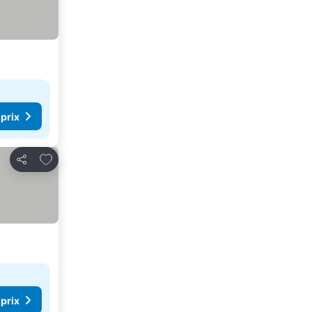
 prix
Ajouter à mes favoris
Partager
 prix