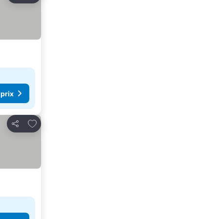
 prix
Ajouter à mes favoris
Partager