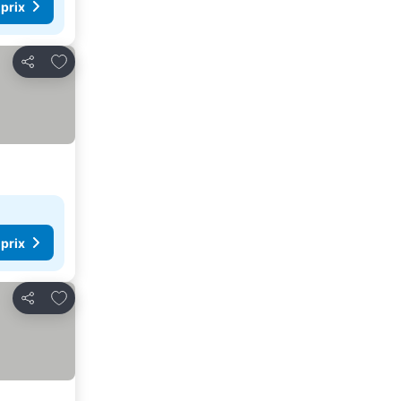
 prix
Ajouter à mes favoris
Partager
 prix
Ajouter à mes favoris
Partager