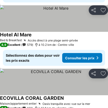
Partager
Aj
Hotel Al Mare
Bed & Breakfast
Accès direct à une plage semi-privée
8,9
Excellent
579
à 10.2 km de : Centre-ville
Sélectionnez des dates pour voir
Consulter les prix
les prix exacts
Partager
Aj
ECOVILLA CORAL GARDEN
Maison/appartement entier
Oasis tranquille avec vue sur la mer