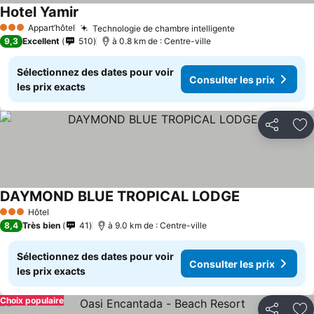
Hotel Yamir
Appart’hôtel
Technologie de chambre intelligente
3 Étoiles
9,3
Excellent
510
à 0.8 km de : Centre-ville
Sélectionnez des dates pour voir
Consulter les prix
les prix exacts
Partager
Aj
DAYMOND BLUE TROPICAL LODGE
Hôtel
3 Étoiles
8,4
Très bien
41
à 9.0 km de : Centre-ville
Sélectionnez des dates pour voir
Consulter les prix
les prix exacts
Choix populaire