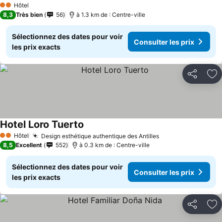
Hôtel
2 Étoiles
8,3
Très bien
56
à 1.3 km de : Centre-ville
Sélectionnez des dates pour voir
Consulter les prix
les prix exacts
Partager
Aj
Hotel Loro Tuerto
Hôtel
Design esthétique authentique des Antilles
2 Étoiles
8,5
Excellent
552
à 0.3 km de : Centre-ville
Sélectionnez des dates pour voir
Consulter les prix
les prix exacts
Partager
Aj