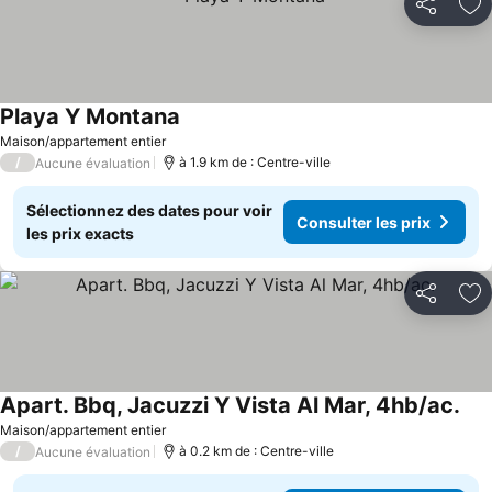
Partager
Aj
Playa Y Montana
Maison/appartement entier
/
à 1.9 km de : Centre-ville
Aucune évaluation
Sélectionnez des dates pour voir
Consulter les prix
les prix exacts
Partager
Aj
Apart. Bbq, Jacuzzi Y Vista Al Mar, 4hb/ac.
Maison/appartement entier
/
à 0.2 km de : Centre-ville
Aucune évaluation