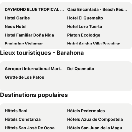
DAYMOND BLUE TROPICAL LODGE
Oasi Encantada - Beach Resort
Hotel Caribe
Hotel El Quemaito
Neos Hotel
Hotel Loro Tuerto
Hotel Familiar Doña Nida
Platon Ecolodge
Ecolodge Vistamar
Hotel Arisha Villa Paradise
Lieux touristiques - Barahona
Hotel la Saladilla Beach Club
Hotel Vista Sur
Paraíso Vacacional FERNANDO
New hotel neo
Aéroport International María-Montez
Del Quemaíto
Hotel Panoramica Barahona
Hotel-Restaurante Snack Cana
Grotte de Los Patos
Destinations populaires
Hôtels Bani
Hôtels Pedermales
Hôtels Constanza
Hôtels Azua de Compostela
Hôtels San José De Ocoa
Hôtels San Juan de la Maguana