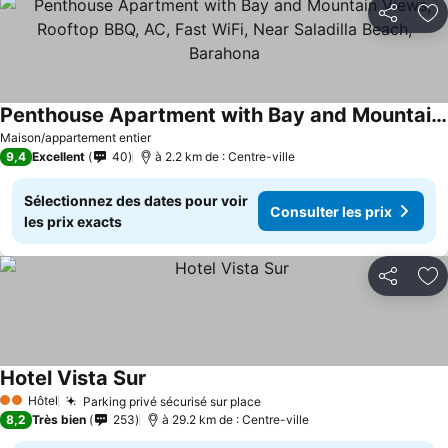
Partager
Aj
Penthouse Apartment with Bay and Mountain Views, Rooftop BBQ, AC, Fast WiFi, Near Saladilla Beach, Barahona
Maison/appartement entier
9,4
Excellent
40
à 2.2 km de : Centre-ville
Sélectionnez des dates pour voir
Consulter les prix
les prix exacts
Partager
Aj
Hotel Vista Sur
Hôtel
Parking privé sécurisé sur place
2 Étoiles
8,2
Très bien
253
à 29.2 km de : Centre-ville