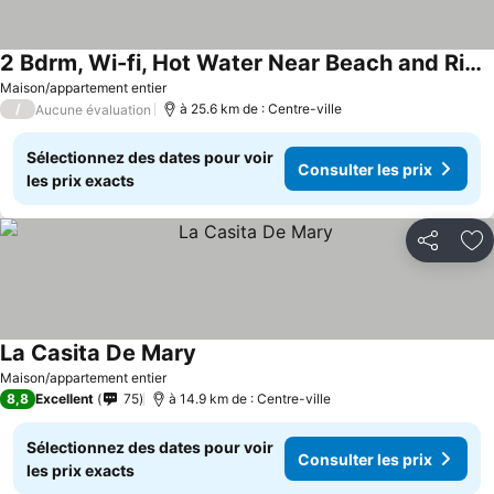
2 Bdrm, Wi-fi, Hot Water Near Beach and River, 2R
Maison/appartement entier
/
à 25.6 km de : Centre-ville
Aucune évaluation
Sélectionnez des dates pour voir
Consulter les prix
les prix exacts
Partager
Aj
La Casita De Mary
Maison/appartement entier
8,8
Excellent
75
à 14.9 km de : Centre-ville
Sélectionnez des dates pour voir
Consulter les prix
les prix exacts