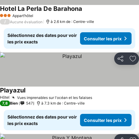
Hotel La Perla De Barahona
Appart’hôtel
3 Étoiles
/
à 2.6 km de : Centre-ville
Aucune évaluation
Sélectionnez des dates pour voir
Consulter les prix
les prix exacts
Partager
Aj
Playazul
Hôtel
Vues imprenables sur l'océan et les falaises
7,8
Bien
547
à 7.3 km de : Centre-ville
Sélectionnez des dates pour voir
Consulter les prix
les prix exacts