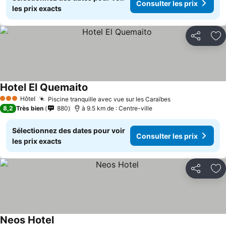
Consulter les prix
les prix exacts
Partager
Aj
Hotel El Quemaito
Hôtel
Piscine tranquille avec vue sur les Caraïbes
3 Étoiles
8,2
Très bien
880
à 9.5 km de : Centre-ville
Sélectionnez des dates pour voir
Consulter les prix
les prix exacts
Partager
Aj
Neos Hotel