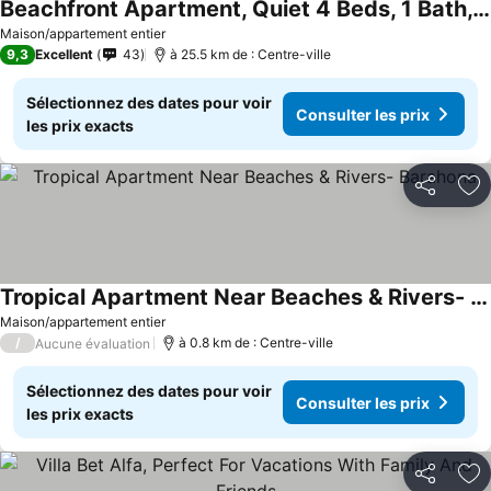
Beachfront Apartment, Quiet 4 Beds, 1 Bath, AC, Wi-Fi, Hot Water, in Paraiso near Los Patos
Maison/appartement entier
9,3
Excellent
43
à 25.5 km de : Centre-ville
Sélectionnez des dates pour voir
Consulter les prix
les prix exacts
Partager
Aj
Tropical Apartment Near Beaches & Rivers- Barahona
Maison/appartement entier
/
à 0.8 km de : Centre-ville
Aucune évaluation
Sélectionnez des dates pour voir
Consulter les prix
les prix exacts
Partager
Aj