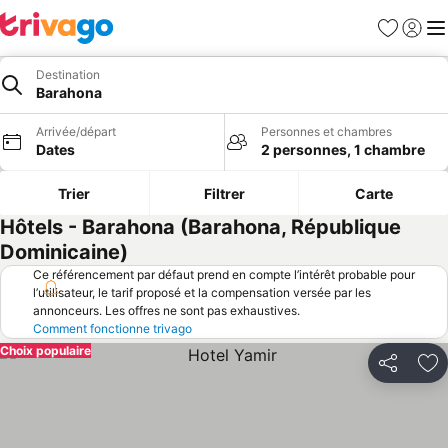
Favoris
Se con
Me
Destination
Barahona
Arrivée/départ
Personnes et chambres
Dates
2 personnes, 1 chambre
Trier
Filtrer
Carte
Hôtels - Barahona (Barahona, République
Dominicaine)
Ce référencement par défaut prend en compte l’intérêt probable pour
l’utilisateur, le tarif proposé et la compensation versée par les
annonceurs. Les offres ne sont pas exhaustives.
Comment fonctionne trivago
Choix populaire
Partager
Aj