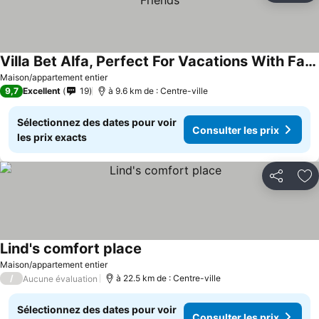
Villa Bet Alfa, Perfect For Vacations With Family And Friends
Maison/appartement entier
9,7
Excellent
19
à 9.6 km de : Centre-ville
Sélectionnez des dates pour voir
Consulter les prix
les prix exacts
Partager
Aj
Lind's comfort place
Maison/appartement entier
/
à 22.5 km de : Centre-ville
Aucune évaluation
Sélectionnez des dates pour voir
Consulter les prix