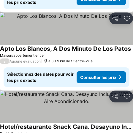
les prix exacts
Partager
Aj
Apto Los Blancos, A Dos Minuto De Los Patos
Maison/appartement entier
/
à 30.9 km de : Centre-ville
Aucune évaluation
Sélectionnez des dates pour voir
Consulter les prix
les prix exacts
Partager
Aj
Hotel/restaurante Snack Cana. Desayuno Incluido. Wifi Y Aire Acondicionado.