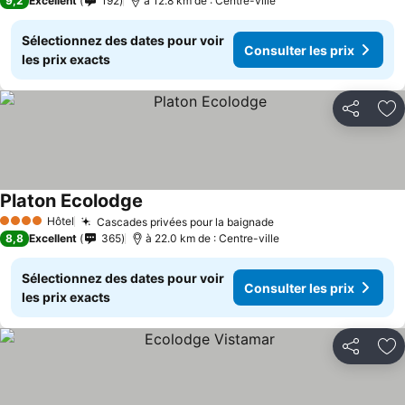
9,2
Excellent
192
à 12.8 km de : Centre-ville
Sélectionnez des dates pour voir
Consulter les prix
les prix exacts
Partager
Aj
Platon Ecolodge
Hôtel
Cascades privées pour la baignade
4 Étoiles
8,8
Excellent
365
à 22.0 km de : Centre-ville
Sélectionnez des dates pour voir
Consulter les prix
les prix exacts
Partager
Aj