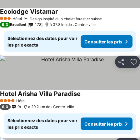
Ecolodge Vistamar
Hôtel
Design inspiré d'un chalet forestier suisse
3 Étoiles
9,3
Excellent
178
à 37.8 km de : Centre-ville
Sélectionnez des dates pour voir
Consulter les prix
les prix exacts
Partager
Aj
Hotel Arisha Villa Paradise
Hôtel
4 Étoiles
6,0
9
à 29.2 km de : Centre-ville
Sélectionnez des dates pour voir
Consulter les prix
les prix exacts