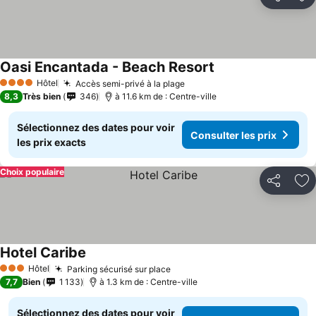
Partager
Aj
Oasi Encantada - Beach Resort
Hôtel
Accès semi-privé à la plage
4 Étoiles
8,3
Très bien
346
à 11.6 km de : Centre-ville
Sélectionnez des dates pour voir
Consulter les prix
les prix exacts
Choix populaire
Partager
Aj
Hotel Caribe
Hôtel
Parking sécurisé sur place
3 Étoiles
7,7
Bien
1 133
à 1.3 km de : Centre-ville
Sélectionnez des dates pour voir