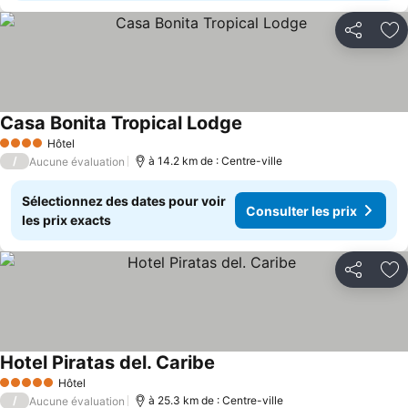
Partager
Aj
Casa Bonita Tropical Lodge
Hôtel
4 Étoiles
/
à 14.2 km de : Centre-ville
Aucune évaluation
Sélectionnez des dates pour voir
Consulter les prix
les prix exacts
Partager
Aj
Hotel Piratas del. Caribe
Hôtel
5 Étoiles
/
à 25.3 km de : Centre-ville
Aucune évaluation