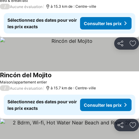
Bed & Breakfast
/
à 15.3 km de : Centre-ville
Aucune évaluation
Sélectionnez des dates pour voir
Consulter les prix
les prix exacts
Partager
Aj
Rincón del Mojito
Maison/appartement entier
/
à 15.7 km de : Centre-ville
Aucune évaluation
Sélectionnez des dates pour voir
Consulter les prix
les prix exacts
Partager
Aj