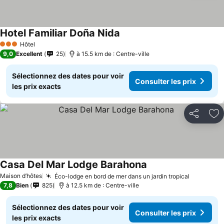
Hotel Familiar Doña Nida
Hôtel
3 Étoiles
9,0
Excellent
25
à 15.5 km de : Centre-ville
Sélectionnez des dates pour voir
Consulter les prix
les prix exacts
Partager
Aj
Casa Del Mar Lodge Barahona
Maison d’hôtes
Éco-lodge en bord de mer dans un jardin tropical
7,8
Bien
825
à 12.5 km de : Centre-ville
Sélectionnez des dates pour voir
Consulter les prix
les prix exacts