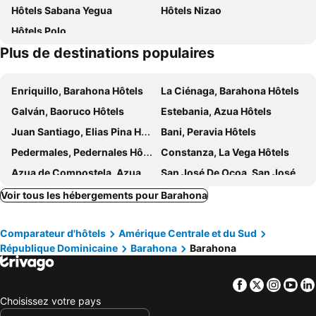
Hôtels Sabana Yegua
Hôtels Nizao
Hôtels Polo
Plus de destinations populaires
Enriquillo, Barahona Hôtels
La Ciénaga, Barahona Hôtels
Galván, Baoruco Hôtels
Estebania, Azua Hôtels
Juan Santiago, Elias Pina Hôtels
Bani, Peravia Hôtels
Pedermales, Pedernales Hôtels
Constanza, La Vega Hôtels
Azua de Compostela, Azua Hôtels
San José De Ocoa, San José de Ocoa Hôtels
San Juan de la Maguana, San Juan Hôtels
Sabana Yegua, Azua Hôtels
Voir tous les hébergements pour Barahona
Nizao, Peravia Hôtels
Playa Bavaro, La Altagracía Hôtels
Comparateur d'hôtels
Amérique Centrale et du Sud
Saint-Domingue, Distrito Nacional Hôtels
Puerto Plata, Puerto Plata Hôtels
République Dominicaine
Barahona
Barahona
Las Terrenas, Samana Hôtels
Sosua, Puerto Plata Hôtels
La Romana, La Romana Hôtels
Bayahibe, La Altagracía Hôtels
Facebook
Twitter
Insta
Yo
Juan Dolio, San Pedro de Macorís Hôtels
Santiago, Santiago Hôtels
Choisissez votre pays