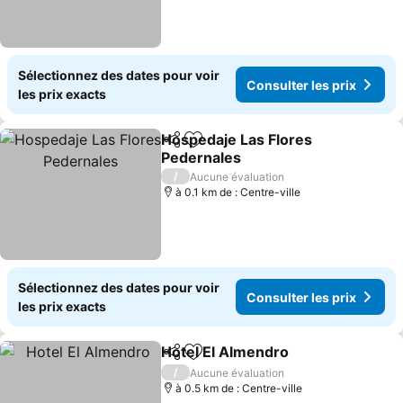
Sélectionnez des dates pour voir
Consulter les prix
les prix exacts
Hospedaje Las Flores
Partager
Ajouter à mes favoris
Pedernales
Consulter les prix
/
Aucune évaluation
à 0.1 km de : Centre-ville
Sélectionnez des dates pour voir
Consulter les prix
les prix exacts
Hotel El Almendro
Partager
Ajouter à mes favoris
Consulte
/
Aucune évaluation
à 0.5 km de : Centre-ville