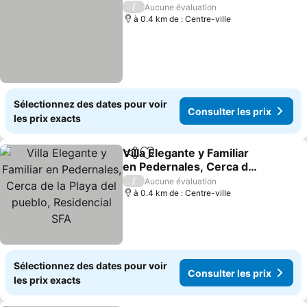
/
Aucune évaluation
à 0.4 km de : Centre-ville
Sélectionnez des dates pour voir
Consulter les prix
les prix exacts
Villa Elegante y Familiar
Partager
Ajouter à mes favoris
en Pedernales, Cerca de
la Playa del pueblo,
Consulter les prix
/
Aucune évaluation
Residencial SFA
à 0.4 km de : Centre-ville
Sélectionnez des dates pour voir
Consulter les prix
les prix exacts