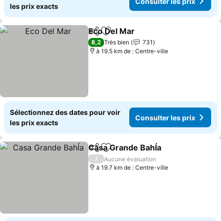
Consulter les prix
les prix exacts
Eco Del Mar
Partager
Ajouter à mes favoris
Consulter les p
8,2
Très bien
731
à 19.5 km de : Centre-ville
Sélectionnez des dates pour voir
Consulter les prix
les prix exacts
Casa Grande BahÍa
Partager
Ajouter à mes favoris
Consult
/
Aucune évaluation
à 19.7 km de : Centre-ville