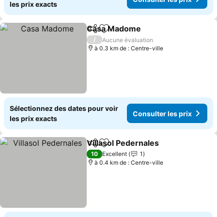
les prix exacts
Casa Madome
Partager
Ajouter à mes favoris
Consulter le
/
Aucune évaluation
à 0.3 km de : Centre-ville
Sélectionnez des dates pour voir
Consulter les prix
les prix exacts
Villasol Pedernales
Partager
Ajouter à mes favoris
Consult
10
Excellent
1
à 0.4 km de : Centre-ville