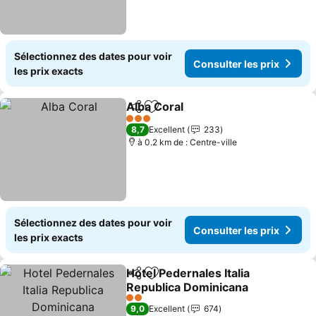
Sélectionnez des dates pour voir
Consulter les prix
les prix exacts
Alba Coral
Partager
Ajouter à mes favoris
Consulter les pr
3 Étoiles
8,7
Excellent
233
à 0.2 km de : Centre-ville
Sélectionnez des dates pour voir
Consulter les prix
les prix exacts
Hotel Pedernales Italia
Partager
Ajouter à mes favoris
Republica Dominicana
Consulter les prix
2 Étoiles
9,0
Excellent
674