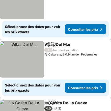
Sélectionnez des dates pour voir
Consulter les prix
les prix exacts
Villas Del Mar
Partager
Ajouter à mes favoris
Consulter les
/
Aucune évaluation
Cabarete, à 0.9 km de : Pedermales
Sélectionnez des dates pour voir
Consulter les prix
les prix exacts
La Casita De La Cueva
Partager
Ajouter à mes favoris
Cons
4,0
3