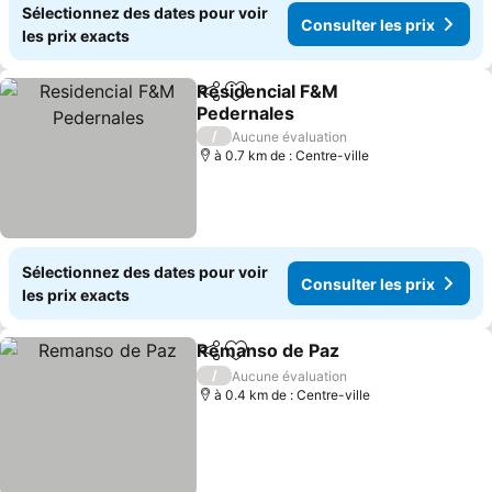
Sélectionnez des dates pour voir
Consulter les prix
les prix exacts
Residencial F&M
Partager
Ajouter à mes favoris
Pedernales
Consulter les prix
/
Aucune évaluation
à 0.7 km de : Centre-ville
Sélectionnez des dates pour voir
Consulter les prix
les prix exacts
Remanso de Paz
Partager
Ajouter à mes favoris
Consulter 
/
Aucune évaluation
à 0.4 km de : Centre-ville