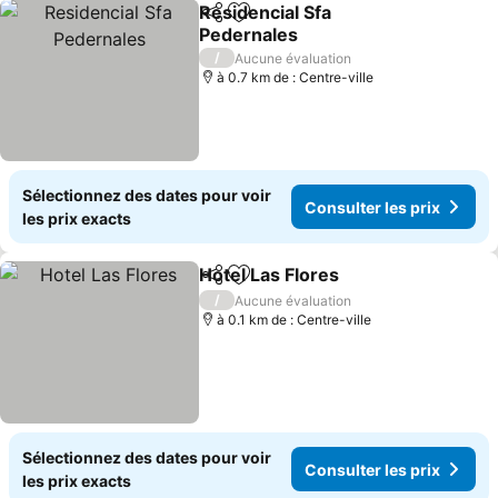
Residencial Sfa
Partager
Ajouter à mes favoris
Pedernales
Consulter les prix
/
Aucune évaluation
à 0.7 km de : Centre-ville
Sélectionnez des dates pour voir
Consulter les prix
les prix exacts
Hotel Las Flores
Partager
Ajouter à mes favoris
Consulter 
/
Aucune évaluation
à 0.1 km de : Centre-ville
Sélectionnez des dates pour voir
Consulter les prix
les prix exacts