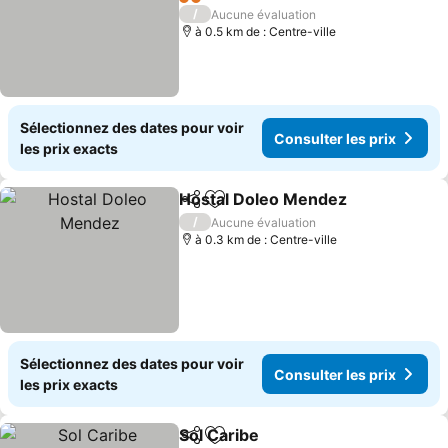
Consulter les prix
2 Étoiles
/
Aucune évaluation
à 0.5 km de : Centre-ville
Sélectionnez des dates pour voir
Consulter les prix
les prix exacts
Hostal Doleo Mendez
Partager
Ajouter à mes favoris
Consu
/
Aucune évaluation
à 0.3 km de : Centre-ville
Sélectionnez des dates pour voir
Consulter les prix
les prix exacts
Sol Caribe
Partager
Ajouter à mes favoris
Consulter les pri