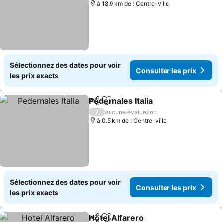
à 18.9 km de : Centre-ville
Sélectionnez des dates pour voir
Consulter les prix
les prix exacts
Pedernales Italia
Partager
Ajouter à mes favoris
Consulter 
/
Aucune évaluation
à 0.5 km de : Centre-ville
Sélectionnez des dates pour voir
Consulter les prix
les prix exacts
Hotel Alfarero