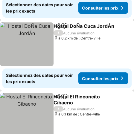
Sélectionnez des dates pour voir
Consulter les prix
les prix exacts
Hostal DoÑa Cuca JordÁn
Partager
Ajouter à mes favoris
/
Aucune évaluation
à 0.2 km de : Centre-ville
Sélectionnez des dates pour voir
Consulter les prix
les prix exacts
Hostal El Rinconcito
Partager
Ajouter à mes favoris
Cibaeno
Consulter les prix
/
Aucune évaluation
à 0.1 km de : Centre-ville