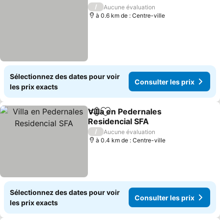
Partager
Ajouter à mes favoris
Consulter le
/
Aucune évaluation
à 0.6 km de : Centre-ville
Sélectionnez des dates pour voir
Consulter les prix
les prix exacts
Villa en Pedernales
Partager
Ajouter à mes favoris
Residencial SFA
Consulter les prix
/
Aucune évaluation
à 0.4 km de : Centre-ville
Sélectionnez des dates pour voir
Consulter les prix
les prix exacts