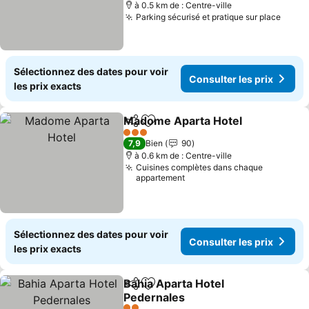
à 0.5 km de : Centre-ville
Parking sécurisé et pratique sur place
Consu
Sélectionnez des dates pour voir
Consulter les prix
les prix exacts
Madome Aparta Hotel
Partager
Ajouter à mes favoris
Cons
3 Étoiles
7,9
Bien
90
à 0.6 km de : Centre-ville
Cuisines complètes dans chaque
appartement
Sélectionnez des dates pour voir
Consulter les prix
les prix exacts
Bahia Aparta Hotel
Partager
Ajouter à mes favoris
Pedernales