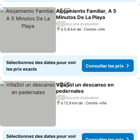
Alojamiento Familiar, A 5
Partager
Ajouter à mes favoris
Minutos De La Playa
Consulter les prix
/
Aucune évaluation
à 0.8 km de : Centre-ville
Sélectionnez des dates pour voir
Consulter les prix
les prix exacts
VillaSol un descanso en
Partager
Ajouter à mes favoris
pedernales
Consulter les prix
/
Aucune évaluation
à 12.9 km de : Centre-ville
Sélectionnez des dates pour voir
Consulter les prix