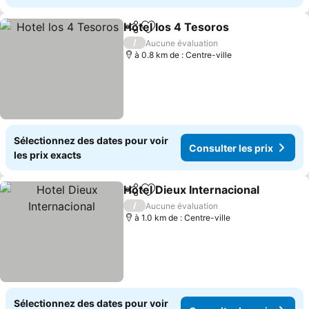
Hotel los 4 Tesoros
Partager
Ajouter à mes favoris
Consult
/
Aucune évaluation
à 0.8 km de : Centre-ville
Sélectionnez des dates pour voir
Consulter les prix
les prix exacts
Hotel Dieux Internacional
Partager
Ajouter à mes favoris
C
/
Aucune évaluation
à 1.0 km de : Centre-ville
Sélectionnez des dates pour voir