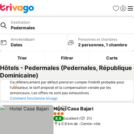
Favoris
Se con
Me
Destination
Pedermales
Arrivée/départ
Personnes et chambres
Dates
2 personnes, 1 chambre
Trier
Filtrer
Carte
Hôtels - Pedermales (Pedernales, République
Dominicaine)
Ce référencement par défaut prend en compte l’intérêt probable pour
l’utilisateur, le tarif proposé et la compensation versée par les
annonceurs. Les offres ne sont pas exhaustives.
Comment fonctionne trivago
Hotel Casa Bajari
Partager
Ajouter à mes favoris
Consulter
3 Étoiles
8,8
Excellent
31
à 0.6 km de : Centre-ville