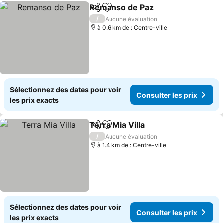
Remanso de Paz
Partager
Ajouter à mes favoris
Consulter 
/
Aucune évaluation
à 0.6 km de : Centre-ville
Sélectionnez des dates pour voir
Consulter les prix
les prix exacts
Terra Mia Villa
Partager
Ajouter à mes favoris
Consulter le
/
Aucune évaluation
à 1.4 km de : Centre-ville
Sélectionnez des dates pour voir
Consulter les prix
les prix exacts