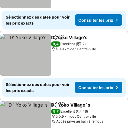
Sélectionnez des dates pour voir
Consulter les prix
les prix exacts
D' Yoko Village's
Partager
Ajouter à mes favoris
Consulter 
9,4
Excellent
7
à 0.9 km de : Centre-ville
Sélectionnez des dates pour voir
Consulter les prix
les prix exacts
D´ Yoko Village´s
Partager
Ajouter à mes favoris
Consulter
8,7
Excellent
48
à 0.9 km de : Centre-ville
Accès privé au bain à remous
Consulter l