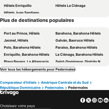
Hôtels Enriquillo
Hôtels La Ciénaga
Hôtels Juan Santiago
Plus de destinations populaires
Port au Prince, Hôtels
Barahona, Barahona Hôtels
Jacmel, Hôtels
Galván, Baoruco Hôtels
Polo, Barahona Hôtels
Paraíso, Barahona Hôtels
Enriquillo, Barahona Hôtels
La Ciénaga, Barahona Hôtels
Playa Bavaro, La Altagracía Hôtels
Saint-Domingue, Distrito Nacional Hôtels
Puerto Plata, Puerto Plata Hôtels
Las Terrenas, Samana Hôtels
Voir tous les hébergements pour Pedermales
Sosua, Puerto Plata Hôtels
La Romana, La Romana Hôtels
Comparateur d'hôtels
Amérique Centrale et du Sud
Bayahibe, La Altagracía Hôtels
Juan Dolio, San Pedro de Macorís Hôtels
République Dominicaine
Pedernales
Pedermales
Santiago, Santiago Hôtels
Facebook
Twitter
Insta
Yo
Choisissez votre pays