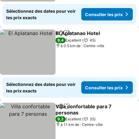
Sélectionnez des dates pour voir
Consulter les prix
les prix exacts
El Aplatanao Hotel
Partager
Ajouter à mes favoris
Consulte
9,4
Excellent
45
à 0.5 km de : Centre-ville
Sélectionnez des dates pour voir
Consulter les prix
les prix exacts
Villa confortable para 7
Partager
Ajouter à mes favoris
personas
Consulter les prix
9,2
Excellent
35
à 1.1 km de : Centre-ville