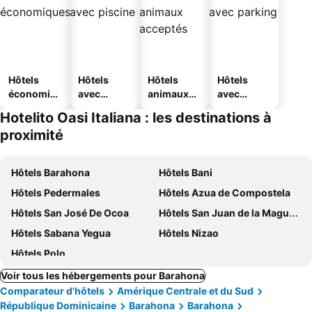
Hôtels
Hôtels
Hôtels
Hôtels
économiq
avec
animaux
avec
ues
piscine
acceptés
parking
Hotelito Oasi Italiana : les destinations à
proximité
Hôtels Barahona
Hôtels Bani
Hôtels Pedermales
Hôtels Azua de Compostela
Hôtels San José De Ocoa
Hôtels San Juan de la Maguana
Hôtels Sabana Yegua
Hôtels Nizao
Hôtels Polo
Voir tous les hébergements pour Barahona
Comparateur d'hôtels
Amérique Centrale et du Sud
République Dominicaine
Barahona
Barahona