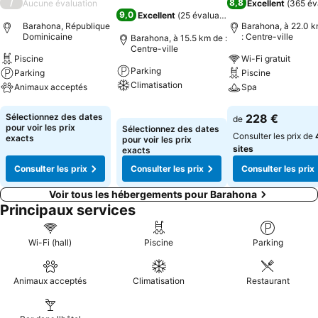
/
8,8
Aucune évaluation
Excellent
(
365 év
9,0
Excellent
(
25 évaluations
)
Barahona, République
Barahona, à 22.0 k
Dominicaine
: Centre-ville
Barahona, à 15.5 km de :
Centre-ville
Piscine
Wi-Fi gratuit
Parking
Parking
Piscine
Climatisation
Animaux acceptés
Spa
Consulter les prix
Consulter les prix
Consulter les pri
Sélectionnez des dates
228 €
de
pour voir les prix
Sélectionnez des dates
Consulter les prix de
exacts
pour voir les prix
sites
exacts
Consulter les prix
Consulter les prix
Consulter les prix
Voir tous les hébergements pour Barahona
Principaux services
Wi-Fi (hall)
Piscine
Parking
Animaux acceptés
Climatisation
Restaurant