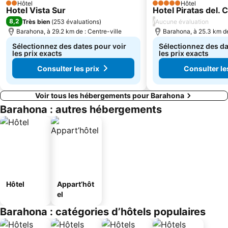
Hôtel
Hôtel
2 Étoiles
5 Étoiles
Hotel Vista Sur
Hotel Piratas del. 
8,2
/
Très bien
(
253 évaluations
)
Aucune évaluation
Barahona, à 29.2 km de : Centre-ville
Barahona, à 25.3 km de
Sélectionnez des dates pour voir
Sélectionnez des da
les prix exacts
les prix exacts
Consulter les prix
Consulter le
Voir tous les hébergements pour Barahona
Barahona : autres hébergements
Hôtel
Appart’hôt
el
Barahona : catégories d’hôtels populaires