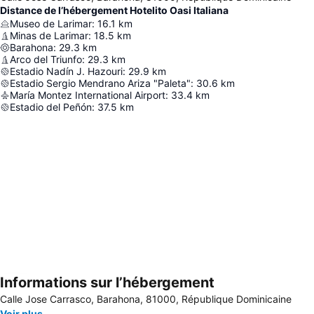
Distance de l’hébergement Hotelito Oasi Italiana
Museo de Larimar
:
16.1
km
Minas de Larimar
:
18.5
km
Barahona
:
29.3
km
Arco del Triunfo
:
29.3
km
Estadio Nadín J. Hazouri
:
29.9
km
Estadio Sergio Mendrano Ariza "Paleta"
:
30.6
km
María Montez International Airport
:
33.4
km
Estadio del Peñón
:
37.5
km
Informations sur l’hébergement
Agrandir la carte
Calle Jose Carrasco, Barahona, 81000, République Dominicaine
Voir plus