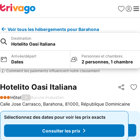
Favoris
Se con
Me
Voir tous les hébergements pour Barahona
Destination
Hotelito Oasi Italiana
Arrivée/départ
Personnes et chambres
Dates
2 personnes, 1 chambre
Comment les paiements influencent notre classement
Hotelito Oasi Italiana
Partager
Aj
Hôtel
/
Aucune évaluation
3 Étoiles
Calle Jose Carrasco, Barahona, 81000, République Dominicaine
Sélectionnez des dates pour voir les prix exacts
Sélectionnez des dates pour voir les prix exacts
Consulter les prix
Consulter les prix