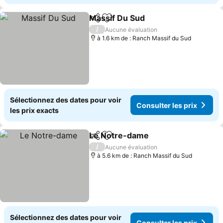
Massif Du Sud
Partager
Ajouter à mes favoris
Consulter le
/
Aucune évaluation
à 1.6 km de : Ranch Massif du Sud
Sélectionnez des dates pour voir
Consulter les prix
les prix exacts
Le Notre-dame
Partager
Ajouter à mes favoris
Consulter l
/
Aucune évaluation
à 5.6 km de : Ranch Massif du Sud
Sélectionnez des dates pour voir
Consulter les prix