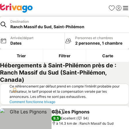
Favoris
Se con
Me
Destination
Ranch Massif du Sud, Saint-Philémon
Arrivée/départ
Personnes et chambres
Dates
2 personnes, 1 chambre
Trier
Filtrer
Carte
Hébergements à Saint-Philémon près de :
Ranch Massif du Sud (Saint-Philémon,
Canada)
Ce référencement par défaut prend en compte l’intérêt probable pour
l’utilisateur, le tarif proposé et la compensation versée par les
annonceurs. Les offres ne sont pas exhaustives.
Comment fonctionne trivago
Gîte Les Pignons
Partager
Ajouter à mes favoris
Consulter
9,5
Excellent
94
à 14.3 km de : Ranch Massif du Sud