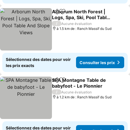
Arborum North Forest |
Partager
Ajouter à mes favoris
Logs, Spa, Ski, Pool Table
And Slope Views
Consulter les prix
/
Aucune évaluation
à 1.5 km de : Ranch Massif du Sud
Sélectionnez des dates pour voir
Consulter les prix
les prix exacts
SPA Montagne Table de
Partager
Ajouter à mes favoris
babyfoot - Le Pionnier
Consulter les prix
/
Aucune évaluation
à 1.2 km de : Ranch Massif du Sud
Sélectionnez des dates pour voir