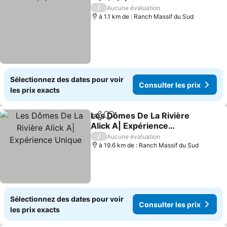
Partager
Ajouter à mes favoris
Consult
/
Aucune évaluation
à 1.1 km de : Ranch Massif du Sud
Sélectionnez des dates pour voir
Consulter les prix
les prix exacts
Les Dômes De La Rivière
Partager
Ajouter à mes favoris
Alick A| Expérience
Unique
Consulter les prix
/
Aucune évaluation
à 19.6 km de : Ranch Massif du Sud
Sélectionnez des dates pour voir
Consulter les prix
les prix exacts