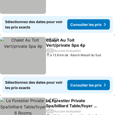
Sélectionnez des dates pour voir
Consulter les prix
les prix exacts
Chalet Au Toit
Partager
Ajouter à mes favoris
Vert/private Spa 4p
Consulter les prix
/
Aucune évaluation
à 13.8 km de : Ranch Massif du Sud
Sélectionnez des dates pour voir
Consulter les prix
les prix exacts
Le Forestier Private
Partager
Ajouter à mes favoris
Spa/billiard Table/foyer 6
Rooms
Consulter les prix
/
Aucune évaluation