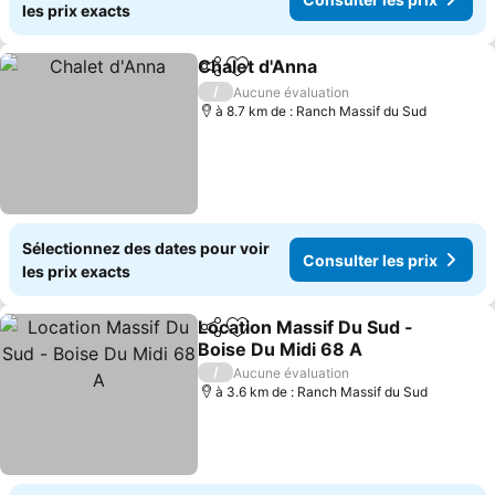
les prix exacts
Chalet d'Anna
Partager
Ajouter à mes favoris
Consulter les
/
Aucune évaluation
à 8.7 km de : Ranch Massif du Sud
Sélectionnez des dates pour voir
Consulter les prix
les prix exacts
Location Massif Du Sud -
Partager
Ajouter à mes favoris
Boise Du Midi 68 A
Consulter les prix
/
Aucune évaluation
à 3.6 km de : Ranch Massif du Sud