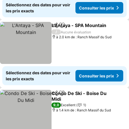
Sélectionnez des dates pour voir
Consulter les prix
les prix exacts
L'Antaya - SPA Mountain
Partager
Ajouter à mes favoris
Co
/
Aucune évaluation
à 2.0 km de : Ranch Massif du Sud
Sélectionnez des dates pour voir
Consulter les prix
les prix exacts
Condo De Ski - Boise Du
Partager
Ajouter à mes favoris
Midi
Consulter les prix
9,0
Excellent
1
à 1.4 km de : Ranch Massif du Sud