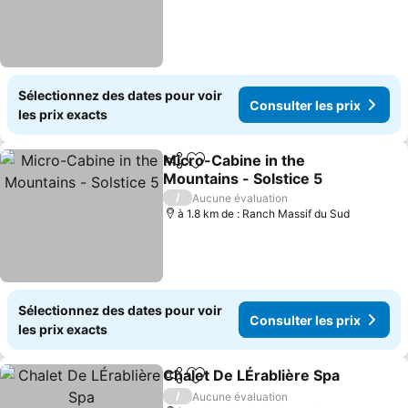
Sélectionnez des dates pour voir
Consulter les prix
les prix exacts
Micro-Cabine in the
Partager
Ajouter à mes favoris
Mountains - Solstice 5
Consulter les prix
/
Aucune évaluation
à 1.8 km de : Ranch Massif du Sud
Sélectionnez des dates pour voir
Consulter les prix
les prix exacts
Chalet De LÉrablière Spa
Partager
Ajouter à mes favoris
C
/
Aucune évaluation