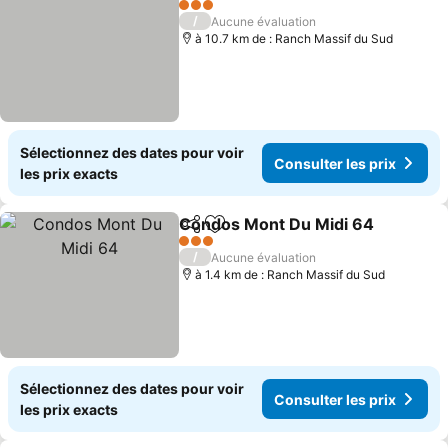
3 Étoiles
/
Aucune évaluation
à 10.7 km de : Ranch Massif du Sud
Sélectionnez des dates pour voir
Consulter les prix
les prix exacts
Condos Mont Du Midi 64
Partager
Ajouter à mes favoris
C
3 Étoiles
/
Aucune évaluation
à 1.4 km de : Ranch Massif du Sud
Sélectionnez des dates pour voir
Consulter les prix
les prix exacts