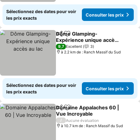
Sélectionnez des dates pour voir
Consulter les prix
les prix exacts
Dôme Glamping-
Partager
Ajouter à mes favoris
Expérience unique accès
au lac
Consulter les prix
9,7
Excellent
3
à 2.2 km de : Ranch Massif du Sud
Sélectionnez des dates pour voir
Consulter les prix
les prix exacts
Domaine Appalaches 60 |
Partager
Ajouter à mes favoris
Vue Incroyable
Consulter les prix
/
Aucune évaluation
à 10.7 km de : Ranch Massif du Sud