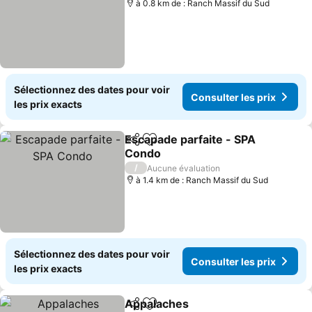
à 0.8 km de : Ranch Massif du Sud
Sélectionnez des dates pour voir
Consulter les prix
les prix exacts
Escapade parfaite - SPA
Partager
Ajouter à mes favoris
Condo
Consulter les prix
/
Aucune évaluation
à 1.4 km de : Ranch Massif du Sud
Sélectionnez des dates pour voir
Consulter les prix
les prix exacts
Appalaches
Partager
Ajouter à mes favoris
Consulter les p