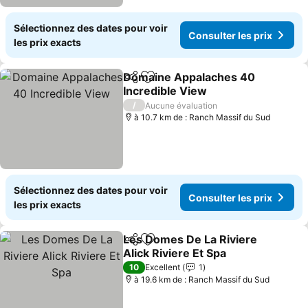
Sélectionnez des dates pour voir
Consulter les prix
les prix exacts
Domaine Appalaches 40
Partager
Ajouter à mes favoris
Incredible View
Consulter les prix
/
Aucune évaluation
à 10.7 km de : Ranch Massif du Sud
Sélectionnez des dates pour voir
Consulter les prix
les prix exacts
Les Domes De La Riviere
Partager
Ajouter à mes favoris
Alick Riviere Et Spa
Consulter les prix
10
Excellent
1
à 19.6 km de : Ranch Massif du Sud