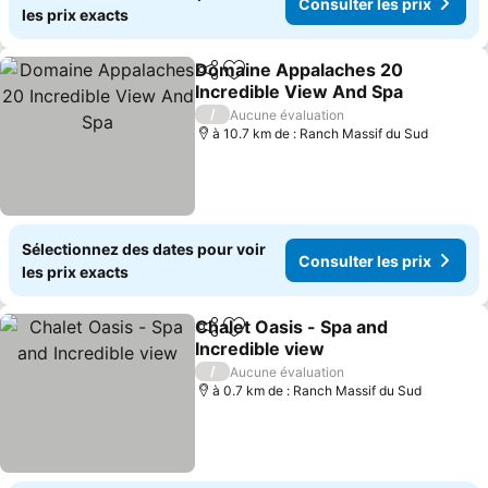
Consulter les prix
les prix exacts
Domaine Appalaches 20
Partager
Ajouter à mes favoris
Incredible View And Spa
Consulter les prix
/
Aucune évaluation
à 10.7 km de : Ranch Massif du Sud
Sélectionnez des dates pour voir
Consulter les prix
les prix exacts
Chalet Oasis - Spa and
Partager
Ajouter à mes favoris
Incredible view
Consulter les prix
/
Aucune évaluation
à 0.7 km de : Ranch Massif du Sud