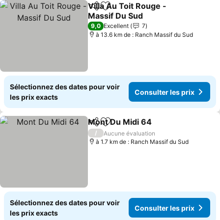
Villa Au Toit Rouge -
Partager
Ajouter à mes favoris
Massif Du Sud
Consulter les prix
9,0
Excellent
7
à 13.6 km de : Ranch Massif du Sud
Sélectionnez des dates pour voir
Consulter les prix
les prix exacts
Mont Du Midi 64
Partager
Ajouter à mes favoris
Consulter 
/
Aucune évaluation
à 1.7 km de : Ranch Massif du Sud
Sélectionnez des dates pour voir
Consulter les prix
les prix exacts