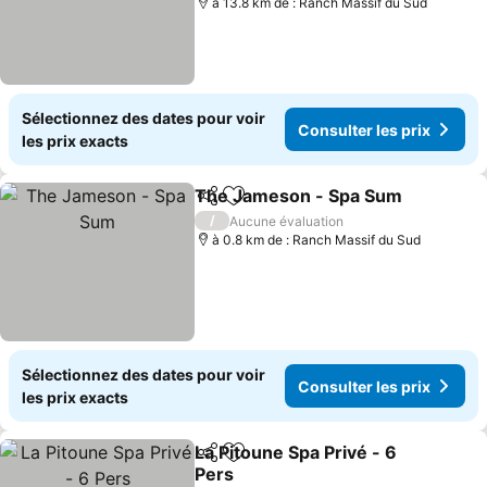
à 13.8 km de : Ranch Massif du Sud
Sélectionnez des dates pour voir
Consulter les prix
les prix exacts
The Jameson - Spa Sum
Partager
Ajouter à mes favoris
Co
/
Aucune évaluation
à 0.8 km de : Ranch Massif du Sud
Sélectionnez des dates pour voir
Consulter les prix
les prix exacts
La Pitoune Spa Privé - 6
Partager
Ajouter à mes favoris
Pers