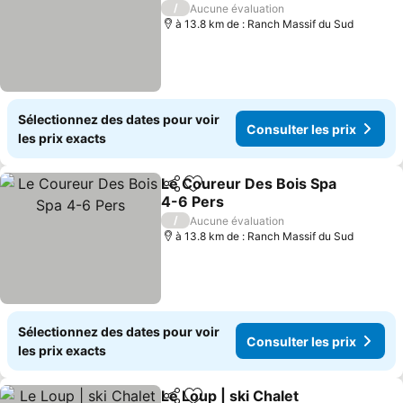
Consulter les prix
/
Aucune évaluation
à 13.8 km de : Ranch Massif du Sud
Sélectionnez des dates pour voir
Consulter les prix
les prix exacts
Le Coureur Des Bois Spa
Partager
Ajouter à mes favoris
4-6 Pers
Consulter les prix
/
Aucune évaluation
à 13.8 km de : Ranch Massif du Sud
Sélectionnez des dates pour voir
Consulter les prix
les prix exacts
Le Loup | ski Chalet