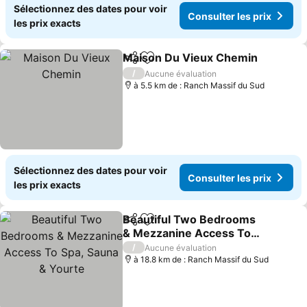
Sélectionnez des dates pour voir
Consulter les prix
les prix exacts
Maison Du Vieux Chemin
Partager
Ajouter à mes favoris
C
/
Aucune évaluation
à 5.5 km de : Ranch Massif du Sud
Sélectionnez des dates pour voir
Consulter les prix
les prix exacts
Beautiful Two Bedrooms
Partager
Ajouter à mes favoris
& Mezzanine Access To
Spa, Sauna & Yourte
Consulter les prix
/
Aucune évaluation
à 18.8 km de : Ranch Massif du Sud