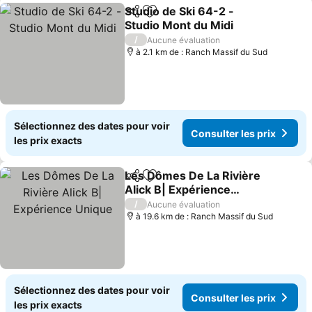
Studio de Ski 64-2 -
Partager
Ajouter à mes favoris
Studio Mont du Midi
Consulter les prix
/
Aucune évaluation
à 2.1 km de : Ranch Massif du Sud
Sélectionnez des dates pour voir
Consulter les prix
les prix exacts
Les Dômes De La Rivière
Partager
Ajouter à mes favoris
Alick B| Expérience
Unique
Consulter les prix
/
Aucune évaluation
à 19.6 km de : Ranch Massif du Sud
Sélectionnez des dates pour voir
Consulter les prix
les prix exacts