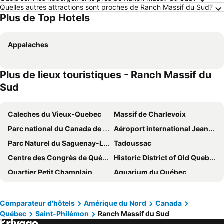
Quelles autres attractions sont proches de Ranch Massif du Sud?
Plus de Top Hotels
Appalaches
Plus de lieux touristiques - Ranch Massif du
Sud
Caleches du Vieux-Quebec
Massif de Charlevoix
Parc national du Canada de la Mauricie
Aéroport international Jean-Lesage de Québec
Parc Naturel du Saguenay-Lac St Jean
Tadoussac
Centre des Congrès de Québec
Historic District of Old Quebec
Quartier Petit Champlain
Aquarium du Québec
La Chute-Montmorency
Parc des Chutes de la petite rivière Bostonnais
Sainte Anne de Beaupré
Mont-Sainte-Anne
Comparateur d'hôtels
Amérique du Nord
Canada
Québec
Saint-Philémon
Ranch Massif du Sud
Parc national de la Jacques-Cartier
Parc national du Mont-Mégantic