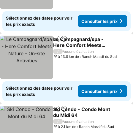
Sélectionnez des dates pour voir
Consulter les prix
les prix exacts
Le Campagnard/spa -
Partager
Ajouter à mes favoris
Here Comfort Meets
Nature - On-site
Consulter les prix
/
Aucune évaluation
Activities
à 13.8 km de : Ranch Massif du Sud
Sélectionnez des dates pour voir
Consulter les prix
les prix exacts
Ski Condo - Condo Mont
Partager
Ajouter à mes favoris
du Midi 64
Consulter les prix
/
Aucune évaluation
à 2.1 km de : Ranch Massif du Sud