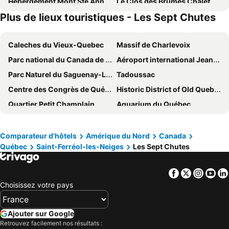
Hébergement Mont Ste Anne Condos
Le Clos des Brumes Chalet
Plus de lieux touristiques - Les Sept Chutes
Domaine des Neiges
Caleches du Vieux-Quebec
Massif de Charlevoix
Parc national du Canada de la Mauricie
Aéroport international Jean-Lesage de Québec
Parc Naturel du Saguenay-Lac St Jean
Tadoussac
Centre des Congrès de Québec
Historic District of Old Quebec
Quartier Petit Champlain
Aquarium du Québec
La Chute-Montmorency
Parc des Chutes de la petite rivière Bostonnais
Sainte Anne de Beaupré
Mont-Sainte-Anne
Comparateur d'hôtels
Amérique du Nord
Canada
Québec
Saint-Ferréol-les-Neiges
Les Sept Chutes
Parc national de la Jacques-Cartier
Parc national du Mont-Mégantic
Marché du Vieux-Port
La Malbaie
Facebook
Twitter
Insta
Yo
Citadelle de Québec
Plaines d'Abraham
Choisissez votre pays
Val-Jalbert
L'Anse-Saint-Jean
Port de Québec
Centre-ville de Québec
Ajouter sur Google
Festival d'été
Station touristique Massif du Sud
Retrouvez facilement nos résultats :