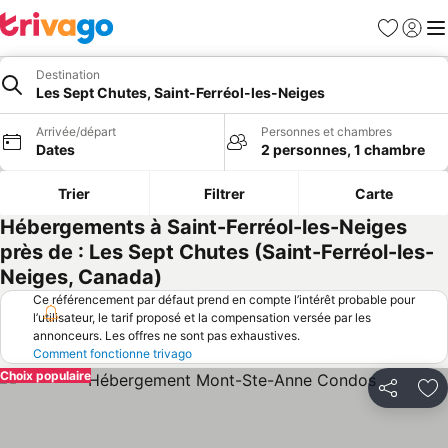
Favoris
Se con
Me
Destination
Les Sept Chutes, Saint-Ferréol-les-Neiges
Arrivée/départ
Personnes et chambres
Dates
2 personnes, 1 chambre
Trier
Filtrer
Carte
Hébergements à Saint-Ferréol-les-Neiges
près de : Les Sept Chutes (Saint-Ferréol-les-
Neiges, Canada)
Ce référencement par défaut prend en compte l’intérêt probable pour
l’utilisateur, le tarif proposé et la compensation versée par les
annonceurs. Les offres ne sont pas exhaustives.
Comment fonctionne trivago
Choix populaire
Partager
Aj