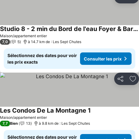
Partager
Aj
Studio 8 - 2 min du Bord de l'eau Foyer & Barbecue
Maison/appartement entier
7,0
5
à 14.7 km de : Les Sept Chutes
Sélectionnez des dates pour voir
Consulter les prix
les prix exacts
Partager
Aj
Les Condos De La Montagne 1
Maison/appartement entier
7,7
Bien
13
à 9.8 km de : Les Sept Chutes
Sélectionnez des dates pour voir