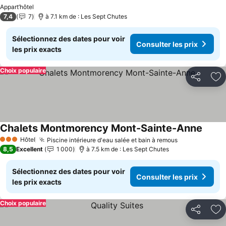
Appart’hôtel
7,4
7
à 7.1 km de : Les Sept Chutes
Sélectionnez des dates pour voir
Consulter les prix
les prix exacts
Choix populaire
Partager
Aj
Chalets Montmorency Mont-Sainte-Anne
Hôtel
Piscine intérieure d'eau salée et bain à remous
3 Étoiles
8,5
Excellent
1 000
à 7.5 km de : Les Sept Chutes
Sélectionnez des dates pour voir
Consulter les prix
les prix exacts
Choix populaire
Partager
Aj