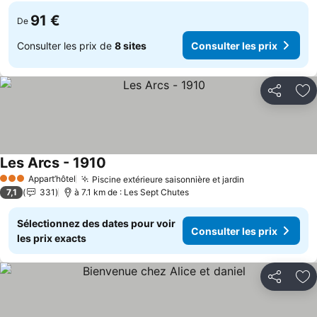
91 €
De
Consulter les prix de
8 sites
Consulter les prix
Partager
Aj
Les Arcs - 1910
Appart’hôtel
Piscine extérieure saisonnière et jardin
3 Étoiles
7,1
331
à 7.1 km de : Les Sept Chutes
Sélectionnez des dates pour voir
Consulter les prix
les prix exacts
Partager
Aj