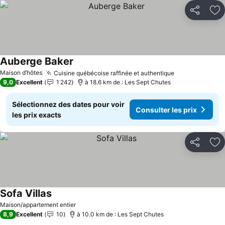
Partager
Aj
Auberge Baker
Maison d’hôtes
Cuisine québécoise raffinée et authentique
9,0
Excellent
1 242
à 18.6 km de : Les Sept Chutes
Sélectionnez des dates pour voir
Consulter les prix
les prix exacts
Partager
Aj
Sofa Villas
Maison/appartement entier
8,9
Excellent
10
à 10.0 km de : Les Sept Chutes