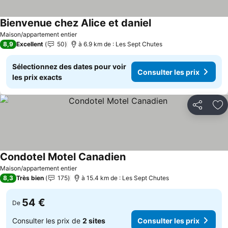
Bienvenue chez Alice et daniel
Maison/appartement entier
8,9
Excellent
50
à 6.9 km de : Les Sept Chutes
Sélectionnez des dates pour voir
Consulter les prix
les prix exacts
Partager
Aj
Condotel Motel Canadien
Maison/appartement entier
8,3
Très bien
175
à 15.4 km de : Les Sept Chutes
54 €
De
Consulter les prix de
2 sites
Consulter les prix