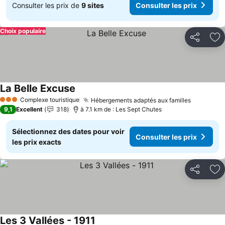
Consulter les prix de
9 sites
Consulter les prix
Choix populaire
Partager
Aj
La Belle Excuse
Complexe touristique
Hébergements adaptés aux familles
3 Étoiles
9,1
Excellent
318
à 7.1 km de : Les Sept Chutes
Sélectionnez des dates pour voir
Consulter les prix
les prix exacts
Partager
Aj
Les 3 Vallées - 1911