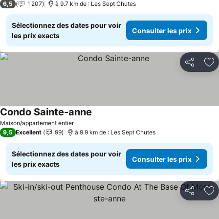
6,5
1 207
à 9.7 km de : Les Sept Chutes
Sélectionnez des dates pour voir
Consulter les prix
les prix exacts
Partager
Aj
Condo Sainte-anne
Maison/appartement entier
9,5
Excellent
99
à 9.9 km de : Les Sept Chutes
Sélectionnez des dates pour voir
Consulter les prix
les prix exacts
Partager
Aj