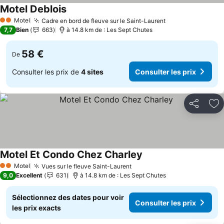
Motel Deblois
Motel
Cadre en bord de fleuve sur le Saint-Laurent
2 Étoiles
7,7
Bien
663
à 14.8 km de : Les Sept Chutes
58 €
De
Consulter les prix de
4 sites
Consulter les prix
Partager
Aj
Motel Et Condo Chez Charley
Motel
Vues sur le fleuve Saint-Laurent
2 Étoiles
9,0
Excellent
631
à 14.8 km de : Les Sept Chutes
Sélectionnez des dates pour voir
Consulter les prix
les prix exacts