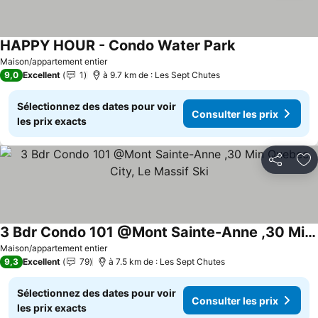
HAPPY HOUR - Condo Water Park
Maison/appartement entier
9,0
Excellent
1
à 9.7 km de : Les Sept Chutes
Sélectionnez des dates pour voir
Consulter les prix
les prix exacts
Partager
Aj
3 Bdr Condo 101 @Mont Sainte-Anne ,30 Min Quebec City, Le Massif Ski
Maison/appartement entier
9,3
Excellent
79
à 7.5 km de : Les Sept Chutes
Sélectionnez des dates pour voir
Consulter les prix
les prix exacts