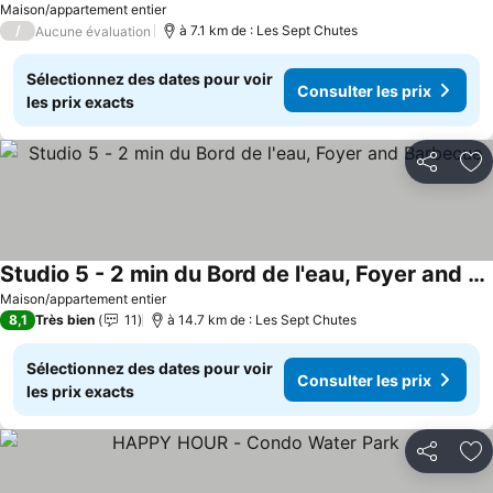
Maison/appartement entier
/
à 7.1 km de : Les Sept Chutes
Aucune évaluation
Sélectionnez des dates pour voir
Consulter les prix
les prix exacts
Partager
Aj
Studio 5 - 2 min du Bord de l'eau, Foyer and Barbecue
Maison/appartement entier
8,1
Très bien
11
à 14.7 km de : Les Sept Chutes
Sélectionnez des dates pour voir
Consulter les prix
les prix exacts
Partager
Aj