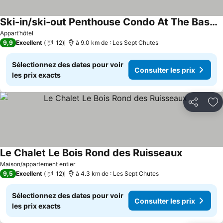
Ski-in/ski-out Penthouse Condo At The Base Of Mont-ste-anne
Appart’hôtel
9,9
Excellent
12
à 9.0 km de : Les Sept Chutes
Sélectionnez des dates pour voir
Consulter les prix
les prix exacts
Partager
Aj
Le Chalet Le Bois Rond des Ruisseaux
Maison/appartement entier
9,5
Excellent
12
à 4.3 km de : Les Sept Chutes
Sélectionnez des dates pour voir
Consulter les prix
les prix exacts