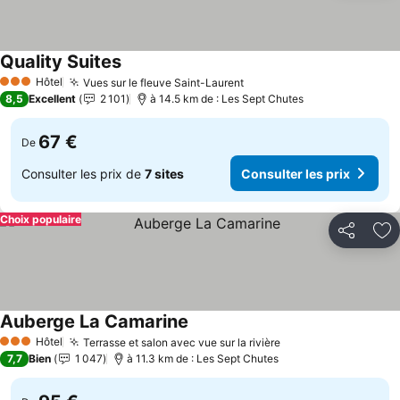
Quality Suites
Hôtel
Vues sur le fleuve Saint-Laurent
3 Étoiles
8,5
Excellent
2 101
à 14.5 km de : Les Sept Chutes
67 €
De
Consulter les prix de
7 sites
Consulter les prix
Choix populaire
Partager
Aj
Auberge La Camarine
Hôtel
Terrasse et salon avec vue sur la rivière
3 Étoiles
7,7
Bien
1 047
à 11.3 km de : Les Sept Chutes