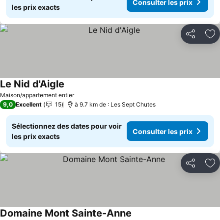
Consulter les prix
les prix exacts
Partager
Aj
Le Nid d'Aigle
Maison/appartement entier
9,0
Excellent
15
à 9.7 km de : Les Sept Chutes
Sélectionnez des dates pour voir
Consulter les prix
les prix exacts
Partager
Aj
Domaine Mont Sainte-Anne