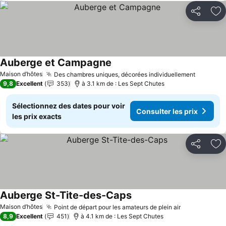
Partager
Aj
Auberge et Campagne
Maison d’hôtes
Des chambres uniques, décorées individuellement
9,8
Excellent
353
à 3.1 km de : Les Sept Chutes
Sélectionnez des dates pour voir
Consulter les prix
les prix exacts
Partager
Aj
Auberge St-Tite-des-Caps
Maison d’hôtes
Point de départ pour les amateurs de plein air
8,9
Excellent
451
à 4.1 km de : Les Sept Chutes