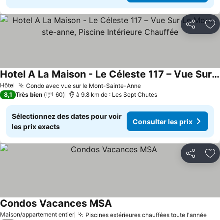
Partager
Aj
Hotel A La Maison - Le Céleste 117 – Vue Sur Le Mont-ste-anne, Piscine Intérieure Chauffée
Hôtel
Condo avec vue sur le Mont-Sainte-Anne
8,1
Très bien
60
à 9.8 km de : Les Sept Chutes
Sélectionnez des dates pour voir
Consulter les prix
les prix exacts
Partager
Aj
Condos Vacances MSA
Maison/appartement entier
Piscines extérieures chauffées toute l'année