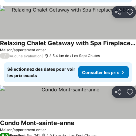
Partager
Aj
Relaxing Chalet Getaway with Spa Fireplace & BBQ
Maison/appartement entier
/
à 5.4 km de : Les Sept Chutes
Aucune évaluation
Sélectionnez des dates pour voir
Consulter les prix
les prix exacts
Partager
Aj
Condo Mont-sainte-anne
Maison/appartement entier
9,0
Excellent
74
à 9.8 km de : Les Sept Chutes