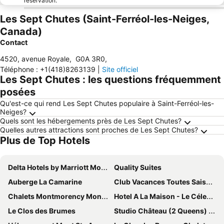
réservation.
Les Sept Chutes (Saint-Ferréol-les-Neiges,
Canada)
Contact
4520, avenue Royale
,
G0A 3R0
,
Téléphone
:
+1(418)8263139
|
Site officiel
Les Sept Chutes : les questions fréquemment
posées
Qu'est-ce qui rend Les Sept Chutes populaire à Saint-Ferréol-les-
Neiges?
Quels sont les hébergements près de Les Sept Chutes?
Quelles autres attractions sont proches de Les Sept Chutes?
Plus de Top Hotels
Delta Hotels by Marriott Mont Sainte-Anne, Resort & Convention Center
Quality Suites
Auberge La Camarine
Club Vacances Toutes Saisons
Chalets Montmorency Mont-Sainte-Anne
Hotel A La Maison - Le Céleste 117 – Vue Sur Le Mont-ste-anne, Piscine Intérieure Chauffée
Le Clos des Brumes
Studio Château (2 Queens) At Studio Château Mont-sainte-anne