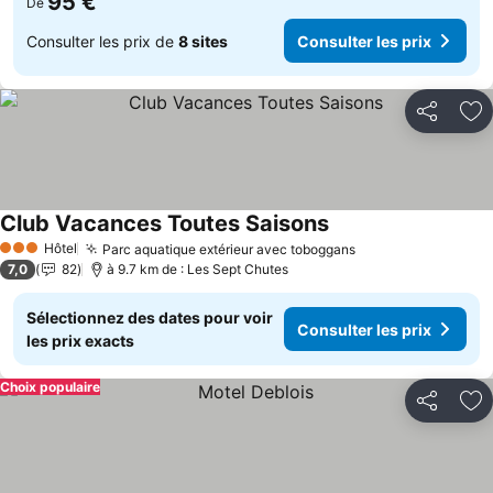
95 €
De
Consulter les prix de
8 sites
Consulter les prix
Partager
Aj
Club Vacances Toutes Saisons
Hôtel
Parc aquatique extérieur avec toboggans
3 Étoiles
7,0
82
à 9.7 km de : Les Sept Chutes
Sélectionnez des dates pour voir
Consulter les prix
les prix exacts
Choix populaire
Partager
Aj