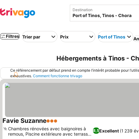
Destination
Filtres
Trier par
Prix
Port of Tinos
An
Hébergements à Tinos - Chor
Ce référencement par défaut prend en compte l’intérêt probable pour l’utili
exhaustives.
Comment fonctionne trivago
Favie Suzanne
3 Étoiles
Chambres rénovées avec baignoires à
Excellent
(1 239 év
8,5
remous, Piscine extérieure avec terrasse