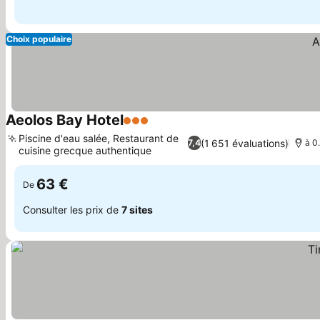
Choix populaire
Aeolos Bay Hotel
3 Étoiles
Piscine d'eau salée, Restaurant de
(1 651 évaluations)
7,4
à 0
cuisine grecque authentique
63 €
De
Consulter les prix de
7 sites