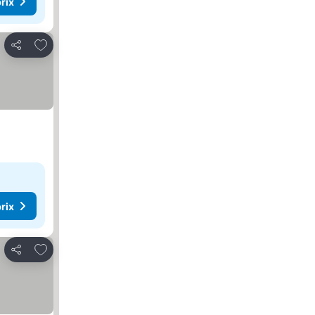
rix
Ajouter à mes favoris
Partager
rix
Ajouter à mes favoris
Partager