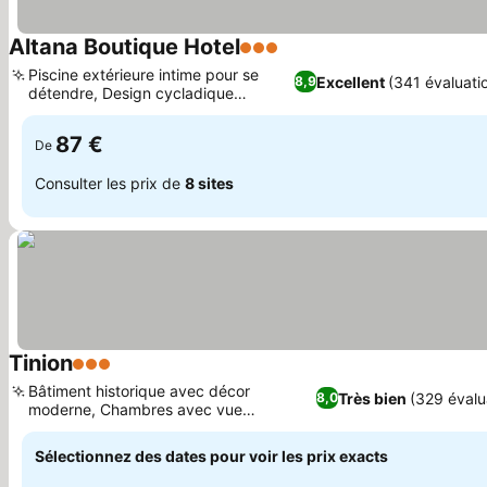
Altana Boutique Hotel
3 Étoiles
Piscine extérieure intime pour se
Excellent
(341 évaluati
8,9
détendre, Design cycladique
authentique
87 €
De
Consulter les prix de
8 sites
Tinion
3 Étoiles
Bâtiment historique avec décor
Très bien
(329 évalu
8,0
moderne, Chambres avec vue
imprenable sur la mer
Sélectionnez des dates pour voir les prix exacts