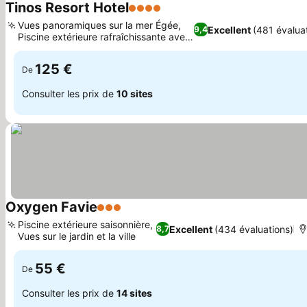
Tinos Resort Hotel
4 Étoiles
Vues panoramiques sur la mer Égée,
Excellent
(481 évalua
9,4
Piscine extérieure rafraîchissante avec
vue
125 €
De
Consulter les prix de
10 sites
Oxygen Favie
3 Étoiles
Piscine extérieure saisonnière,
Excellent
(434 évaluations)
8,7
Vues sur le jardin et la ville
55 €
De
Consulter les prix de
14 sites