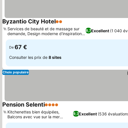
Byzantio City Hotel
2 Étoiles
Services de beauté et de massage sur
Excellent
(1 040 év
8,7
demande, Design moderne d'inspiration
cycladique
67 €
De
Consulter les prix de
8 sites
Choix populaire
Pension Selenti
4 Étoiles
Kitchenettes bien équipées,
Excellent
(536 évaluation
9,3
Balcons avec vue sur la mer
disponibles