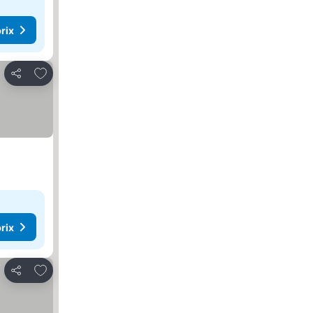
rix
Ajouter à mes favoris
Partager
rix
Ajouter à mes favoris
Partager