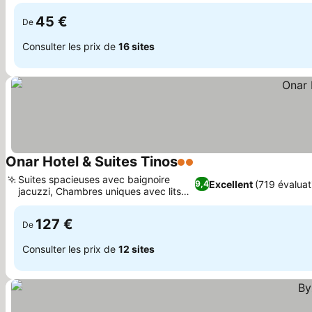
ensoleillée
45 €
De
Consulter les prix de
16 sites
Onar Hotel & Suites Tinos
2 Étoiles
Suites spacieuses avec baignoire
Excellent
(719 évaluat
9,4
jacuzzi, Chambres uniques avec lits
intégrés
127 €
De
Consulter les prix de
12 sites