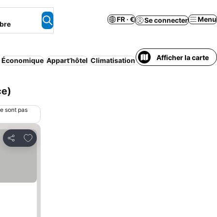
FR · €
Menu
Se connecter
bre
Afficher la carte
Économique
Appart’hôtel
Climatisation
Animaux acceptés
Aucu
ce)
ne sont pas
Ajouter à mes favoris
Partager