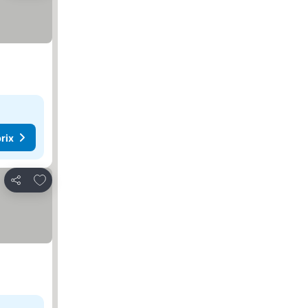
rix
Ajouter à mes favoris
Partager