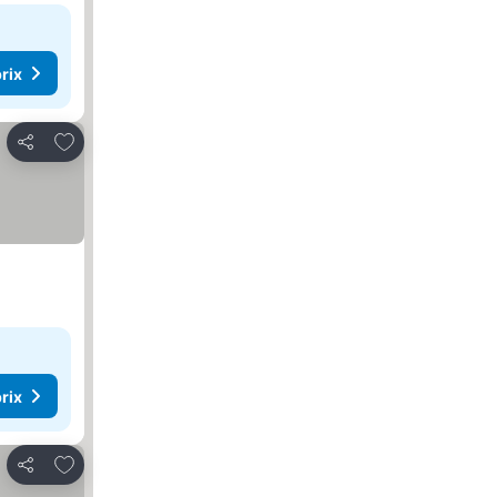
rix
Ajouter à mes favoris
Partager
rix
Ajouter à mes favoris
Partager