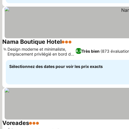
Nama Boutique Hotel
3 Étoiles
Design moderne et minimaliste,
Très bien
(873 évaluatio
8,3
Emplacement privilégié en bord de
mer
Sélectionnez des dates pour voir les prix exacts
Voreades
3 Étoiles