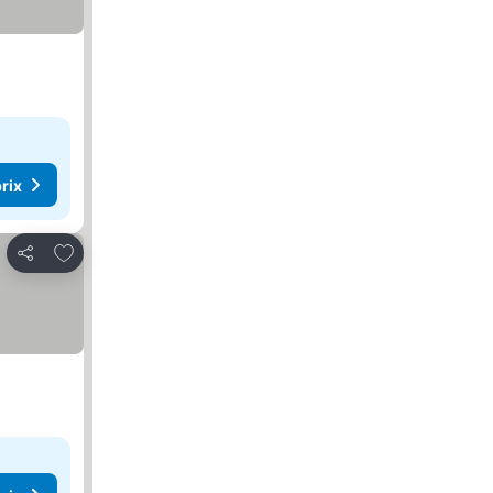
rix
Ajouter à mes favoris
Partager