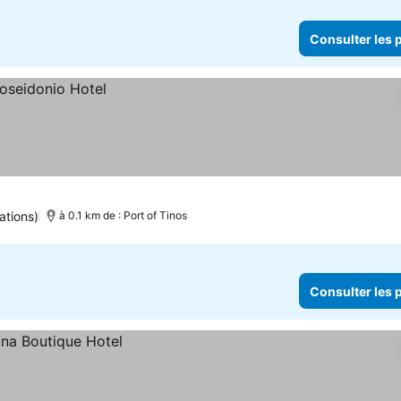
Consulter les p
ations)
à 0.1 km de : Port of Tinos
Consulter les p