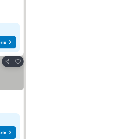
rix
Ajouter à mes favoris
Partager
rix