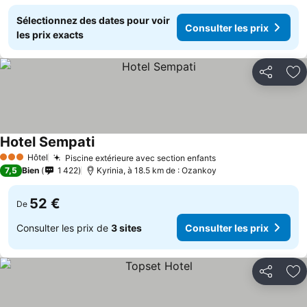
Sélectionnez des dates pour voir
Consulter les prix
les prix exacts
Partager
Aj
Hotel Sempati
Hôtel
Piscine extérieure avec section enfants
3 Étoiles
7,5
Bien
1 422
Kyrinia, à 18.5 km de : Ozankoy
52 €
De
Consulter les prix de
3 sites
Consulter les prix
Partager
Aj