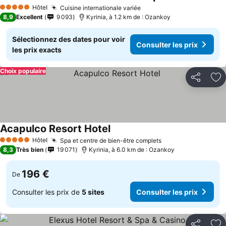
Hôtel
Cuisine internationale variée
5 Étoiles
8,9
Excellent
9 093
Kyrinia, à 1.2 km de : Ozankoy
Sélectionnez des dates pour voir
Consulter les prix
les prix exacts
Choix populaire
Partager
Aj
Acapulco Resort Hotel
Hôtel
Spa et centre de bien-être complets
5 Étoiles
8,3
Très bien
19 071
Kyrinia, à 6.0 km de : Ozankoy
196 €
De
Consulter les prix de
5 sites
Consulter les prix