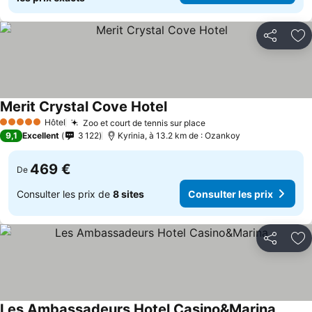
Partager
Aj
Merit Crystal Cove Hotel
Hôtel
Zoo et court de tennis sur place
5 Étoiles
9,1
Excellent
3 122
Kyrinia, à 13.2 km de : Ozankoy
469 €
De
Consulter les prix de
8 sites
Consulter les prix
Partager
Aj
Les Ambassadeurs Hotel Casino&Marina