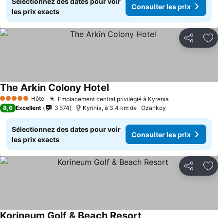
Sélectionnez des dates pour voir
Consulter les prix
les prix exacts
Partager
Aj
The Arkin Colony Hotel
Hôtel
Emplacement central privilégié à Kyrenia
5 Étoiles
8,6
Excellent
3 574
Kyrinia, à 3.4 km de : Ozankoy
Sélectionnez des dates pour voir
Consulter les prix
les prix exacts
Partager
Aj
Korineum Golf & Beach Resort