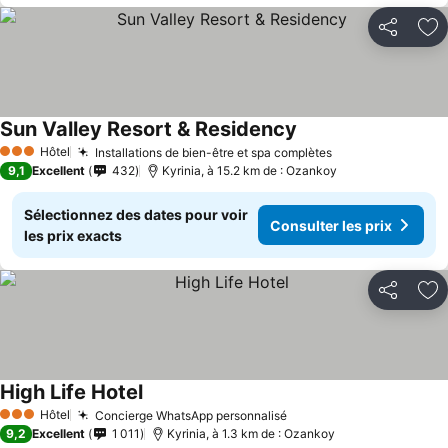
Partager
Aj
Sun Valley Resort & Residency
Hôtel
Installations de bien-être et spa complètes
3 Étoiles
9,1
Excellent
432
Kyrinia, à 15.2 km de : Ozankoy
Sélectionnez des dates pour voir
Consulter les prix
les prix exacts
Partager
Aj
High Life Hotel
Hôtel
Concierge WhatsApp personnalisé
3 Étoiles
9,2
Excellent
1 011
Kyrinia, à 1.3 km de : Ozankoy