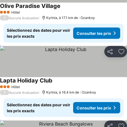
Olive Paradise Village
Hôtel
3 Étoiles
/
Kyrinia, à 17.1 km de : Ozankoy
Aucune évaluation
Sélectionnez des dates pour voir
Consulter les prix
les prix exacts
Partager
Aj
Lapta Holiday Club
Hôtel
3 Étoiles
/
Kyrinia, à 16.4 km de : Ozankoy
Aucune évaluation
Sélectionnez des dates pour voir
Consulter les prix
les prix exacts