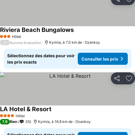
Partager
Aj
Riviera Beach Bungalows
Hôtel
3 Étoiles
/
Kyrinia, à 7.0 km de : Ozankoy
Aucune évaluation
Sélectionnez des dates pour voir
Consulter les prix
les prix exacts
Partager
Aj
LA Hotel & Resort
Hôtel
4 Étoiles
7,9
Bien
35
Kyrinia, à 16.8 km de : Ozankoy
Sélectionnez des dates pour voir