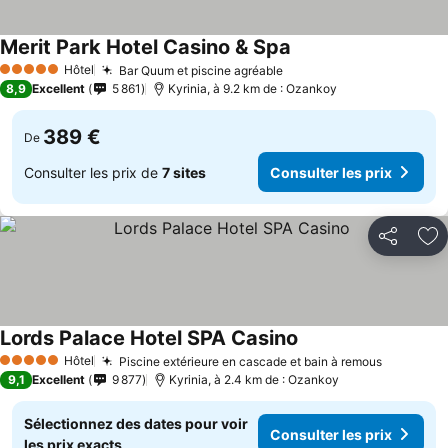
Merit Park Hotel Casino & Spa
Hôtel
Bar Quum et piscine agréable
5 Étoiles
8,9
Excellent
5 861
Kyrinia, à 9.2 km de : Ozankoy
389 €
De
Consulter les prix de
7 sites
Consulter les prix
Partager
Aj
Lords Palace Hotel SPA Casino
Hôtel
Piscine extérieure en cascade et bain à remous
5 Étoiles
9,1
Excellent
9 877
Kyrinia, à 2.4 km de : Ozankoy
Sélectionnez des dates pour voir
Consulter les prix
les prix exacts