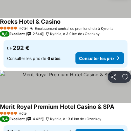
Rocks Hotel & Casino
Hôtel
Emplacement central de premier choix à Kyrenia
5 Étoiles
8,8
Excellent
2 644
Kyrinia, à 3.9 km de : Ozankoy
292 €
De
Consulter les prix de
6 sites
Consulter les prix
Partager
Aj
Merit Royal Premium Hotel Casino & SPA
Hôtel
5 Étoiles
9,4
Excellent
4 422
Kyrinia, à 13.6 km de : Ozankoy