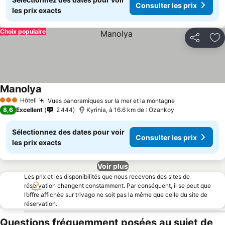
Consulter les prix
les prix exacts
Choix populaire
Partager
Aj
Manolya
Hôtel
Vues panoramiques sur la mer et la montagne
3 Étoiles
8,6
Excellent
2 444
Kyrinia, à 16.6 km de : Ozankoy
Sélectionnez des dates pour voir
Consulter les prix
les prix exacts
Voir plus
Les prix et les disponibilités que nous recevons des sites de
réservation changent constamment. Par conséquent, il se peut que
l’offre affichée sur trivago ne soit pas la même que celle du site de
réservation.
Questions fréquemment posées au sujet de