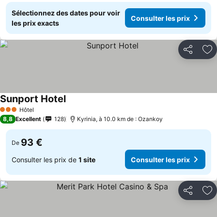
Sélectionnez des dates pour voir
Consulter les prix
les prix exacts
Partager
Aj
Sunport Hotel
Hôtel
3 Étoiles
8,8
Excellent
128
Kyrinia, à 10.0 km de : Ozankoy
93 €
De
Consulter les prix de
1 site
Consulter les prix
Partager
Aj