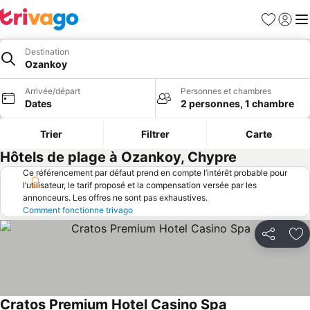
Favoris
Se con
Me
Destination
Ozankoy
Arrivée/départ
Personnes et chambres
Dates
2 personnes, 1 chambre
Trier
Filtrer
Carte
Hôtels de plage à Ozankoy, Chypre
Ce référencement par défaut prend en compte l’intérêt probable pour
l’utilisateur, le tarif proposé et la compensation versée par les
annonceurs. Les offres ne sont pas exhaustives.
Comment fonctionne trivago
Partager
Aj
Cratos Premium Hotel Casino Spa