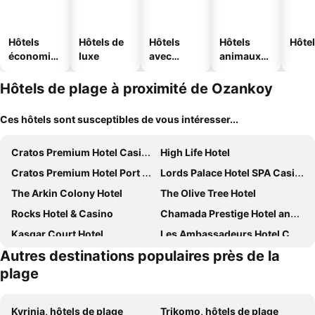
Hôtels
Hôtels de
Hôtels
Hôtels
Hôtel
économiq
luxe
avec
animaux
ues
piscine
acceptés
Hôtels de plage à proximité de Ozankoy
Ces hôtels sont susceptibles de vous intéresser...
Cratos Premium Hotel Casino Spa
High Life Hotel
Cratos Premium Hotel Port SPA
Lords Palace Hotel SPA Casino
The Arkin Colony Hotel
The Olive Tree Hotel
Rocks Hotel & Casino
Chamada Prestige Hotel and Casino
Kasgar Court Hotel
Les Ambassadeurs Hotel Casino&Marina
Autres destinations populaires près de la
Jasmine Court Hotel & Spa
Acapulco Resort Hotel
plage
Topset Hotel
Elexus Hotel Resort & Spa & Casino
Merit Park Hotel Casino & Spa
Sunport Hotel
Kyrinia, hôtels de plage
Trikomo, hôtels de plage