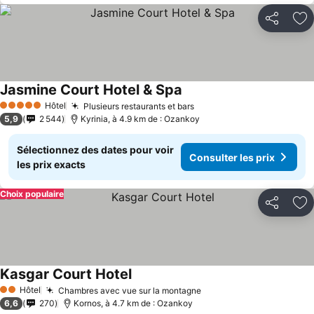
Partager
Aj
Jasmine Court Hotel & Spa
Hôtel
Plusieurs restaurants et bars
5 Étoiles
5,9
2 544
Kyrinia, à 4.9 km de : Ozankoy
Sélectionnez des dates pour voir
Consulter les prix
les prix exacts
Choix populaire
Partager
Aj
Kasgar Court Hotel
Hôtel
Chambres avec vue sur la montagne
2 Étoiles
6,6
270
Kornos, à 4.7 km de : Ozankoy