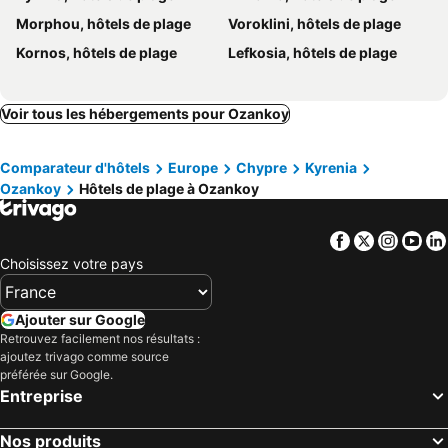
Denizkizi Hotel
Merit Crystal Cove Hotel
Morphou, hôtels de plage
Voroklini, hôtels de plage
Merit Royal Premium Hotel Casino & SPA
Korineum Golf & Beach Resort
Kornos, hôtels de plage
Lefkosia, hôtels de plage
Sun Valley Resort & Residency
Manolya
Hotel Sempati
Voir tous les hébergements pour Ozankoy
Comparateur d'hôtels
Europe
Chypre
Kyrenia
Ozankoy
Hôtels de plage à Ozankoy
Facebook
Twitter
Insta
Yo
Choisissez votre pays
Ajouter sur Google
Retrouvez facilement nos résultats :
ajoutez trivago comme source
préférée sur Google.
Entreprise
Nos produits