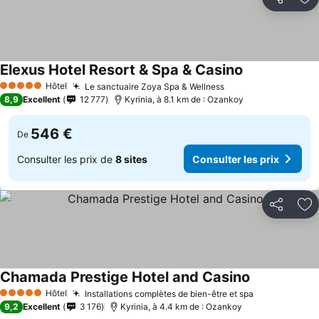
Partager
Aj
Elexus Hotel Resort & Spa & Casino
Hôtel
Le sanctuaire Zoya Spa & Wellness
5 Étoiles
8,9
Excellent
12 777
Kyrinia, à 8.1 km de : Ozankoy
546 €
De
Consulter les prix de
8 sites
Consulter les prix
Partager
Aj
Chamada Prestige Hotel and Casino
Hôtel
Installations complètes de bien-être et spa
5 Étoiles
9,2
Excellent
3 176
Kyrinia, à 4.4 km de : Ozankoy