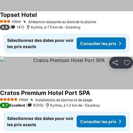
Topset Hotel
Hôtel
Ambiance relaxante au bord de la piscine
3 Étoiles
6,5
147
Kyrinia, à 7.5 km de : Ozankoy
Sélectionnez des dates pour voir
Consulter les prix
les prix exacts
Partager
Aj
Cratos Premium Hotel Port SPA
Hôtel
Installations de piscine et de plage
5 Étoiles
8,7
Excellent
8 210
Kyrinia, à 1.3 km de : Ozankoy
Sélectionnez des dates pour voir
Consulter les prix
les prix exacts