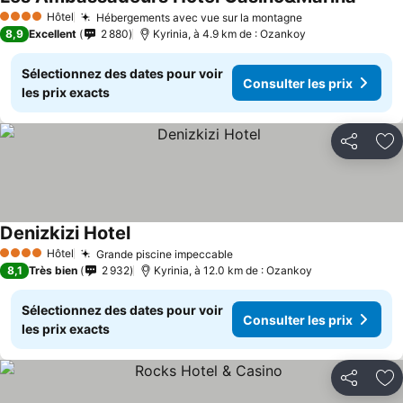
Hôtel
Hébergements avec vue sur la montagne
4 Étoiles
8,9
Excellent
2 880
Kyrinia, à 4.9 km de : Ozankoy
Sélectionnez des dates pour voir
Consulter les prix
les prix exacts
Partager
Aj
Denizkizi Hotel
Hôtel
Grande piscine impeccable
4 Étoiles
8,1
Très bien
2 932
Kyrinia, à 12.0 km de : Ozankoy
Sélectionnez des dates pour voir
Consulter les prix
les prix exacts
Partager
Aj