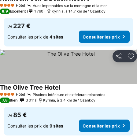
Hôtel
Vues imprenables sur la montagne et la mer
4 Étoiles
8,9
Excellent
1 760
Kyrinia, à 14.7 km de : Ozankoy
227 €
De
Consulter les prix de
4 sites
Consulter les prix
Partager
Aj
The Olive Tree Hotel
Hôtel
Piscines intérieure et extérieure relaxantes
4 Étoiles
7,8
Bien
3 011
Kyrinia, à 3.4 km de : Ozankoy
85 €
De
Consulter les prix de
9 sites
Consulter les prix