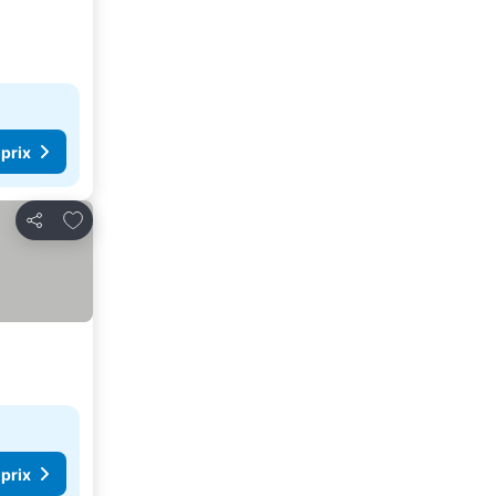
 prix
Ajouter à mes favoris
Partager
 prix