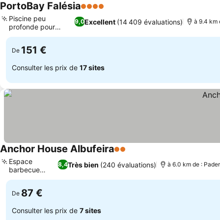
PortoBay Falésia
4 Étoiles
Piscine peu
Excellent
(14 409 évaluations)
9,0
à 9.4 km 
profonde pour
enfants
151 €
De
Consulter les prix de
17 sites
Anchor House Albufeira
2 Étoiles
Espace
Très bien
(240 évaluations)
8,4
à 6.0 km de : Pade
barbecue
dédié
87 €
De
Consulter les prix de
7 sites