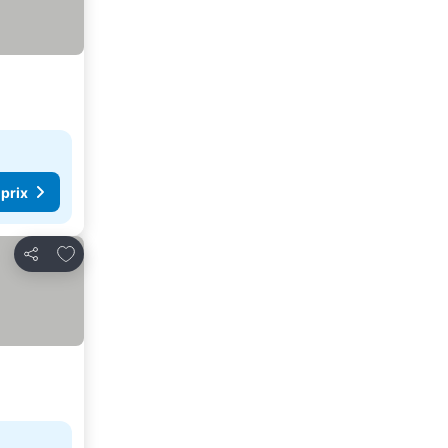
 prix
Ajouter à mes favoris
Partager