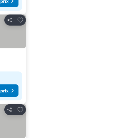
 prix
Ajouter à mes favoris
Partager
 prix
Ajouter à mes favoris
Partager