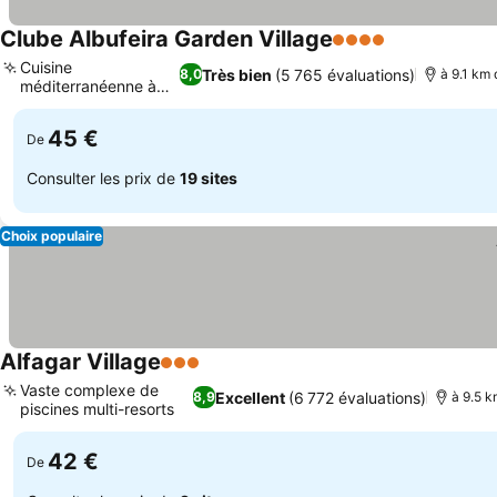
Clube Albufeira Garden Village
4 Étoiles
Cuisine
Très bien
(5 765 évaluations)
8,0
à 9.1 km 
méditerranéenne à
Casa Azul
45 €
De
Consulter les prix de
19 sites
Choix populaire
Alfagar Village
3 Étoiles
Vaste complexe de
Excellent
(6 772 évaluations)
8,9
à 9.5 k
piscines multi-resorts
42 €
De