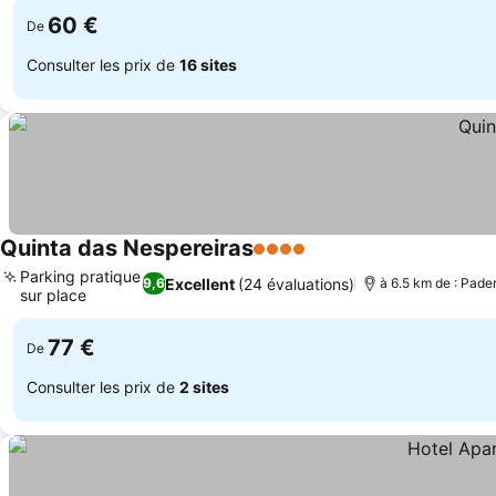
60 €
De
Consulter les prix de
16 sites
Quinta das Nespereiras
4 Étoiles
Parking pratique
Excellent
(24 évaluations)
9,6
à 6.5 km de : Pade
sur place
77 €
De
Consulter les prix de
2 sites