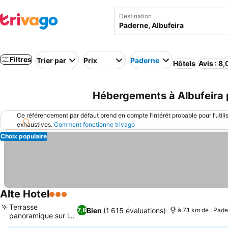
Destination
Filtres
Trier par
Prix
Paderne
Hôtels
Avis : 8
Hébergements à Albufeira 
Ce référencement par défaut prend en compte l’intérêt probable pour l’utili
exhaustives.
Comment fonctionne trivago
Choix populaire
Alte Hotel
3 Étoiles
Terrasse
Bien
(1 615 évaluations)
7,8
à 7.1 km de : Pad
panoramique sur le
toit