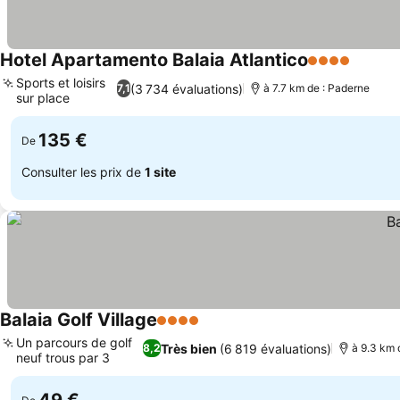
Hotel Apartamento Balaia Atlantico
4 Étoiles
Sports et loisirs
(3 734 évaluations)
7,1
à 7.7 km de : Paderne
sur place
135 €
De
Consulter les prix de
1 site
Balaia Golf Village
4 Étoiles
Un parcours de golf
Très bien
(6 819 évaluations)
8,2
à 9.3 km 
neuf trous par 3