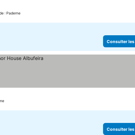
de : Paderne
Consulter les
rne
Consulter les