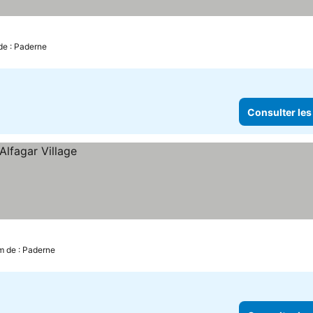
de : Paderne
Consulter les
m de : Paderne