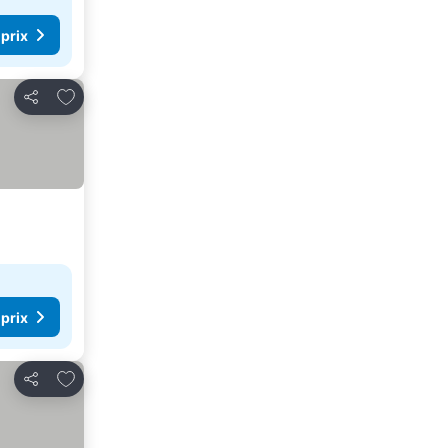
 prix
Ajouter à mes favoris
Partager
 prix
Ajouter à mes favoris
Partager