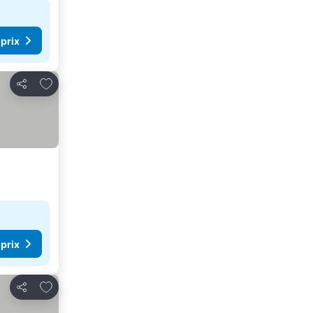
 prix
Ajouter à mes favoris
Partager
 prix
Ajouter à mes favoris
Partager