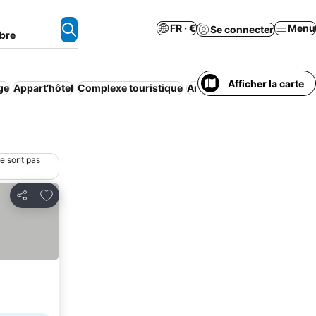
FR · €
Menu
Se connecter
bre
Afficher la carte
ge
Appart’hôtel
Complexe touristique
Annulation gratuite
Parki
ne sont pas
Ajouter à mes favoris
Partager