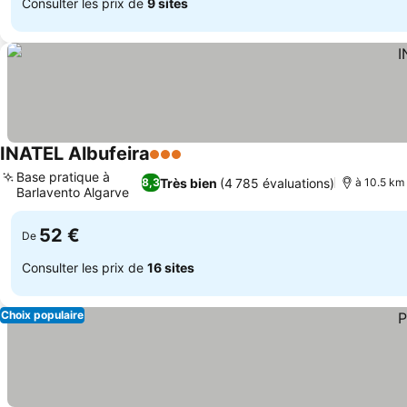
Consulter les prix de
9 sites
INATEL Albufeira
3 Étoiles
Base pratique à
Très bien
(4 785 évaluations)
8,3
à 10.5 km
Barlavento Algarve
52 €
De
Consulter les prix de
16 sites
Choix populaire