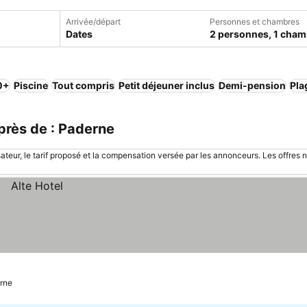
Arrivée/départ
Personnes et chambres
Dates
2 personnes, 1 cham
,0+
Piscine
Tout compris
Petit déjeuner inclus
Demi-pension
Pla
près de : Paderne
sateur, le tarif proposé et la compensation versée par les annonceurs. Les offres 
erne