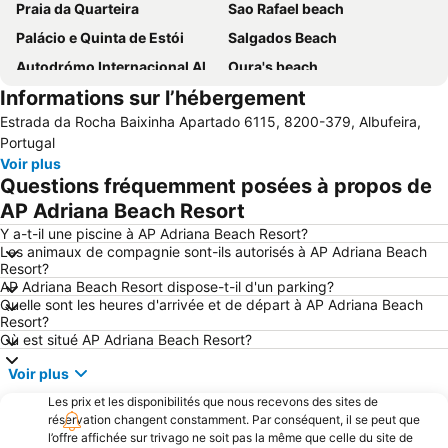
Praia da Quarteira
Sao Rafael beach
Palácio e Quinta de Estói
Salgados Beach
Autodrómo Internacional Algarve
Oura's beach
Informations sur l’hébergement
Balaia Golf Village
Fuseta(Mar) Beach
Estrada da Rocha Baixinha Apartado 6115, 8200-379, Albufeira,
Plage de l'île de Tavira
Olhos de Água
Portugal
Zoomarine
Praia de Armação de Pêra
Voir plus
Questions fréquemment posées à propos de
Albufeira Train Station
Marina Vilamoura
AP Adriana Beach Resort
Galé Beach
Marina Faro
Y a-t-il une piscine à AP Adriana Beach Resort?
Carvoeiro
Albandeira Beach
Les animaux de compagnie sont-ils autorisés à AP Adriana Beach
Resort?
AlgarveShopping
Stade de l'Algarve
AP Adriana Beach Resort dispose-t-il d'un parking?
Meia Praia
Praia da Ilha da Armona
Quelle sont les heures d'arrivée et de départ à AP Adriana Beach
Resort?
Areias de São João
Barra da Fuseta Beach
Où est situé AP Adriana Beach Resort?
Port de Plaisance de Lagos
Marine de Portimão
Voir plus
Carvoeiro Beach
Benagil Beach
Les prix et les disponibilités que nous recevons des sites de
Pinhão beach
Falesia Beach
réservation changent constamment. Par conséquent, il se peut que
l’offre affichée sur trivago ne soit pas la même que celle du site de
Plage de Marinha
Aveiros