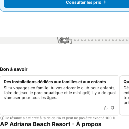
Consulter les prix
Consulter les prix
1 / 97
Bon à savoir
Des installations dédiées aux familles et aux enfants
Qu
Si tu voyages en famille, tu vas adorer le club pour enfants,
Dé
l'aire de jeux, le parc aquatique et le mini-golf, il y a de quoi
ex
s'amuser pour tous les âges.
tro
prè
Ce résumé a été créé à l’aide de l’IA et peut ne pas être exact à 100 %.
AP Adriana Beach Resort - À propos