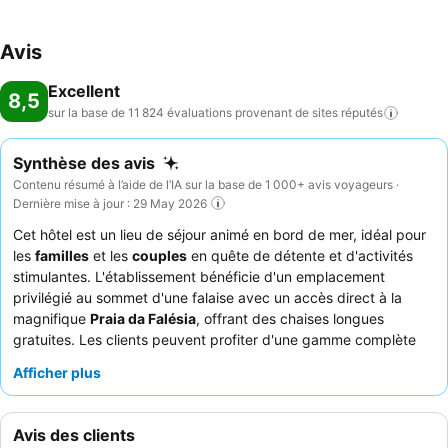
Avis
Excellent
8,5
sur la base de 11 824 évaluations provenant de sites
réputés
Synthèse des avis
Contenu résumé à l’aide de l’IA sur la base de 1 000+ avis voyageurs ·
Dernière mise à jour : 29 May 2026
Cet hôtel est un lieu de séjour animé en bord de mer, idéal pour
les
familles
et les
couples
en quête de détente et d'activités
stimulantes. L'établissement bénéficie d'un emplacement
privilégié au sommet d'une falaise avec un accès direct à la
magnifique
Praia da Falésia
, offrant des chaises longues
gratuites. Les clients peuvent profiter d'une gamme complète
d'installations, y compris deux piscines extérieures, un
parc
Afficher plus
aquatique pour enfants
et un spa. Le personnel est
constamment félicité pour son amabilité et son
professionnalisme exceptionnels, l'
équipe d'animation
étant
Avis des clients
particulièrement appréciée pour ses activités captivantes et ses