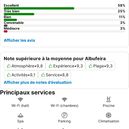
spectacles nocturnes de grande qualité. Pour une expérience
Excellent
58
%
plus spacieuse et sereine, pensez à réserver une
Junior Suite
Très bien
25
%
qui offre un salon séparé de la chambre.
Bien
11
%
Convenable
3
%
Médiocre
3
%
Afficher les avis
Note supérieure à la moyenne pour Albufeira
Atmosphère
•
9,8
Expérience
•
9,3
Plage
•
9,3
Activités
•
9,1
Service
•
8,8
Afficher plus de notes d’évaluation
Principaux services
Wi-Fi (hall)
Wi-Fi (chambres)
Piscine
Spa
Parking
Climatisation