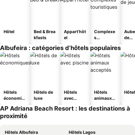
Hôtel
Bed & Brea
Appart’hôt
Complexe
Aube
kfasts
el
s
de
touristique
jeun
Albufeira : catégories d’hôtels populaires
s
Hôtels
Hôtels de
Hôtels
Hôtels
Hôtel
économiq
luxe
avec
animaux
ues
piscine
acceptés
AP Adriana Beach Resort : les destinations à
proximité
Hôtels Albufeira
Hôtels Lagos