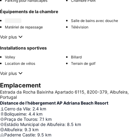
Parking pour handicapés
Chambre PMR
Équipements de la chambre
Salle de bains avec douche
Matériel de repassage
Télévision
Voir plus
Installations sportives
Volley
Billard
Location de vélos
Terrain de golf
Voir plus
Emplacement
Estrada da Rocha Baixinha Apartado 6115, 8200-379, Albufeira,
Portugal
Distance de l’hébergement AP Adriana Beach Resort
Cerro da Vila
:
2.4
km
Boliqueime
:
4.4
km
Praça de Touros
:
7.1
km
Estádio Municipal de Albufeira
:
8.5
km
Albufeira
:
9.3
km
Paderne Castle
:
9.5
km