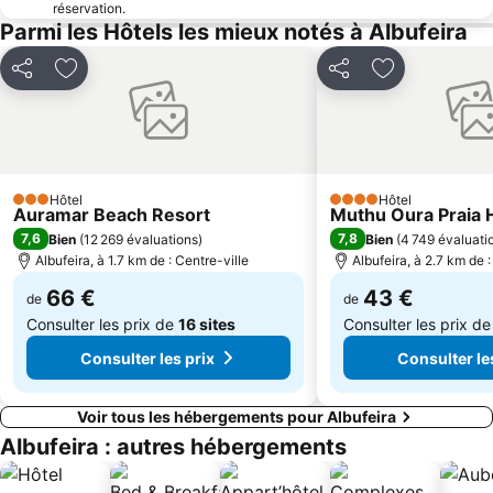
réservation.
Pescadores Beach
do Vau
Parmi les Hôtels les mieux notés à Albufeira
Maria Luísa Beach
Pointe de la Piété
Partager
Ajouter à mes favoris
Partager
Ajouter à mes
Ferreiras
Marina de Albufeira
De Vilamoura
Lagoas
Gare ferroviaire de Lagos
Galé Leste
Paderne
Couvent Notre-Dame de l'Assomption
Hôtel
Hôtel
3 Étoiles
4 Étoiles
Auramar Beach Resort
Muthu Oura Praia 
Plage de Dona Ana
Plage de Camilo
7,6
7,8
Bien
(
12 269 évaluations
)
Bien
(
4 749 évaluati
Albufeira, à 1.7 km de : Centre-ville
Albufeira, à 2.7 km de :
66 €
43 €
de
de
Consulter les prix de
16 sites
Consulter les prix d
Consulter les prix
Consulter le
Voir tous les hébergements pour Albufeira
Albufeira : autres hébergements