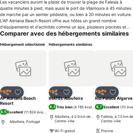
Les vacanciers auront le plaisir de trouver la plage de Falesia à
quatre minutes à pied, mais aussi le port de Vilamoura à 45 minutes
de marche par un sentier pédestre, ou bien à 20 minutes en voiture.
L'AP Adriana Beach Resort offre aux hôtes un grand nombre
d'équipements et d'activités comme un spa, plusieurs piscines et
Comparer avec des hébergements similaires
une salle de remise en forme. Un coiffeur est également présent
dans le club de vacances. Plusieurs restaurants feront le bonheur
Hébergement sélectionné
Hébergements similaires
des amateurs de bonnes tables avec notamment le Restaurant grill
pour les spécialités viandes et poissons ou encore le O Celeiro pour
une cuisine typiquement portugaise. Toutes les chambres sont
dotées de la climatisation et d'un balcon donnant, pour certains,
directement sur l'océan, mais aussi d'une TV LCD, d'un minibar et
d'une salle de bains privée. L'AP Adriana Beach Resort est un club
de vacances situé à Albufeira au Portugal, proposant un superbe
cadre de bord de mer et de nombreuses activités pour de belles
Hôtel
Hôtel
Hôtel
4 Étoiles
3 Étoiles
4 Étoiles
Partager
Ajouter à mes favoris
Partager
Ajouter à mes favoris
Partager
Ajouter à
vacances au soleil.
AP Adriana Beach
INATEL Albufeira
Riu Palace Algarve
Resort
8,3
8,7
Très bien
(
4 785 évaluations
Excellent
)
(
70 éva
8,5
Excellent
(
11 824 évaluations
)
Albufeira, à 0.9 km de :
Falésia, à 7.5 km de
Centre-ville
Centre-ville
Albufeira, Portugal
Wi-Fi gratuit
Piscine