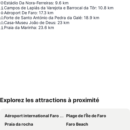
Estádio Da Nora-Ferreiras
:
9.6
km
Campos de Lapiás da Varejota e Barrocal da Tôr
:
10.8
km
Aéroport De Faro
:
17.3
km
Forte de Santo António da Pedra da Galé
:
18.9
km
Casa-Museu João de Deus
:
23
km
Praia da Marinha
:
23.6
km
Explorez les attractions à proximité
Agrandir la carte
Aéroport international Faro - Gago Coutinho
Plage de l'Île de Faro
Praia da rocha
Faro Beach