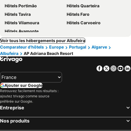
Hôtels Portimão
Hôtels Quarteira
Hôtels Tavira
Hôtels Faro
Hôtels Vilamoura
Hôtels Carvoeiro
Hôtels Ayamonte
Voir tous les hébergements pour Albufeira
Comparateur d'hôtels
Europe
Portugal
Algarve
Albufeira
AP Adriana Beach Resort
Facebook
Twitter
Insta
Yo
Ajouter sur Google
Retrouvez facilement nos résultats :
ajoutez trivago comme source
préférée sur Google.
Entreprise
Nos produits