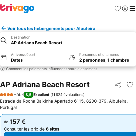
Favoris
Se con
Me
Voir tous les hébergements pour Albufeira
Destination
AP Adriana Beach Resort
Arrivée/départ
Personnes et chambres
Dates
2 personnes, 1 chambre
Comment les paiements influencent notre classement
AP Adriana Beach Resort
Partager
Aj
Hôtel
8,5
Excellent
(
11 824 évaluations
)
4 Étoiles
Estrada da Rocha Baixinha Apartado 6115, 8200-379, Albufeira,
Portugal
157 €
157 €
de
de
Consulter les prix de
6 sites
Consulter les prix de
6 sites