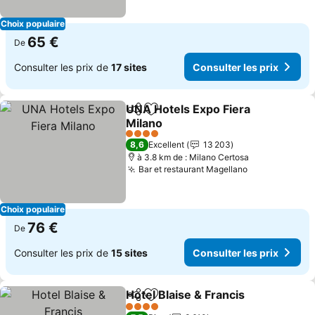
Choix populaire
65 €
De
Consulter les prix de
17 sites
Consulter les prix
UNA Hotels Expo Fiera
Partager
Ajouter à mes favoris
Milano
4 Étoiles
8,6
Excellent
13 203
à 3.8 km de : Milano Certosa
Bar et restaurant Magellano
Choix populaire
76 €
De
Consulter les prix de
15 sites
Consulter les prix
Hotel Blaise & Francis
Partager
Ajouter à mes favoris
4 Étoiles