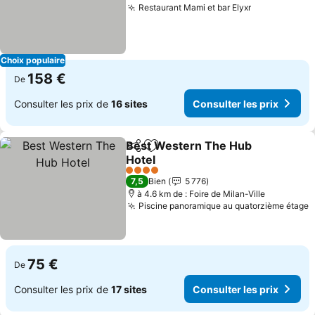
Restaurant Mami et bar Elyxr
Choix populaire
158 €
De
Consulter les prix de
16 sites
Consulter les prix
Best Western The Hub
Partager
Ajouter à mes favoris
Hotel
4 Étoiles
7,5
Bien
5 776
à 4.6 km de : Foire de Milan-Ville
Piscine panoramique au quatorzième étage
75 €
De
Consulter les prix de
17 sites
Consulter les prix