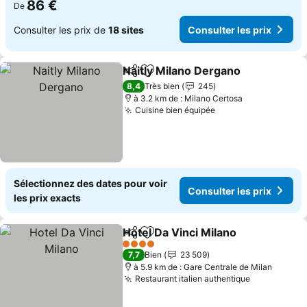
86 €
De
Consulter les prix de
18 sites
Consulter les prix
Naitly Milano Dergano
Partager
Ajouter à mes favoris
8,4
Très bien
245
à 3.2 km de : Milano Certosa
Cuisine bien équipée
Sélectionnez des dates pour voir
Consulter les prix
les prix exacts
Hotel Da Vinci Milano
Partager
Ajouter à mes favoris
4 Étoiles
7,7
Bien
23 509
à 5.9 km de : Gare Centrale de Milan
Restaurant italien authentique