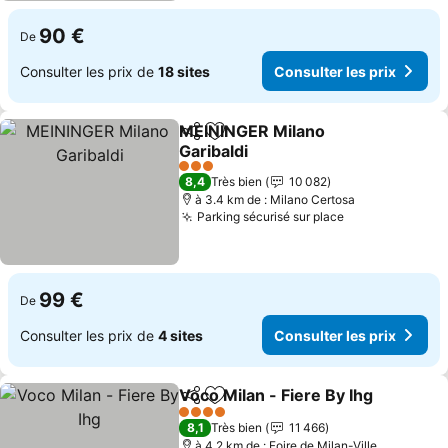
90 €
De
Consulter les prix de
18 sites
Consulter les prix
MEININGER Milano
Partager
Ajouter à mes favoris
Garibaldi
3 Étoiles
8,4
Très bien
10 082
à 3.4 km de : Milano Certosa
Parking sécurisé sur place
99 €
De
Consulter les prix de
4 sites
Consulter les prix
Voco Milan - Fiere By Ihg
Partager
Ajouter à mes favoris
4 Étoiles
8,1
Très bien
11 466
à 4.2 km de : Foire de Milan-Ville