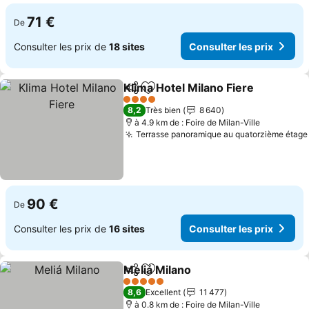
71 €
De
Consulter les prix de
18 sites
Consulter les prix
Klima Hotel Milano Fiere
Partager
Ajouter à mes favoris
4 Étoiles
8,2
Très bien
8 640
à 4.9 km de : Foire de Milan-Ville
Terrasse panoramique au quatorzième étage
90 €
De
Consulter les prix de
16 sites
Consulter les prix
Meliá Milano
Partager
Ajouter à mes favoris
5 Étoiles
8,6
Excellent
11 477
à 0.8 km de : Foire de Milan-Ville