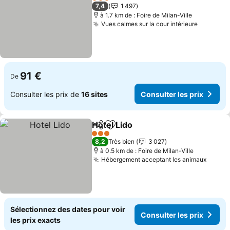
3 Étoiles
7,4
1 497
à 1.7 km de : Foire de Milan-Ville
Vues calmes sur la cour intérieure
91 €
De
Consulter les prix de
16 sites
Consulter les prix
Hotel Lido
Partager
Ajouter à mes favoris
3 Étoiles
8,2
Très bien
3 027
à 0.5 km de : Foire de Milan-Ville
Hébergement acceptant les animaux
Sélectionnez des dates pour voir
Consulter les prix
les prix exacts