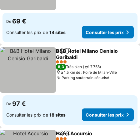
69 €
De
Consulter les prix de
14 sites
Consulter les prix
B&B Hotel Milano Cenisio
Partager
Ajouter à mes favoris
Garibaldi
3 Étoiles
8,3
Très bien
7 758
à 1.5 km de : Foire de Milan-Ville
Parking souterrain sécurisé
97 €
De
Consulter les prix de
18 sites
Consulter les prix
Hotel Accursio
Partager
Ajouter à mes favoris