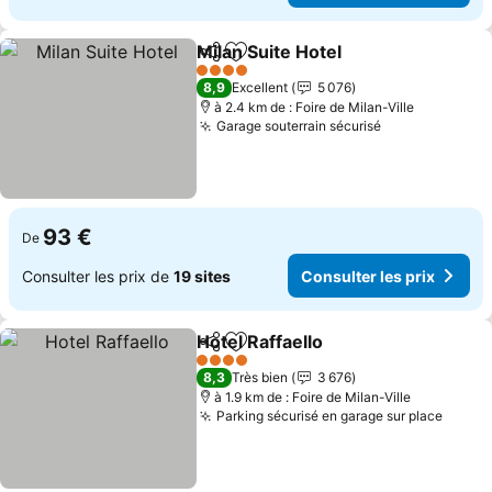
Milan Suite Hotel
Partager
Ajouter à mes favoris
4 Étoiles
8,9
Excellent
5 076
à 2.4 km de : Foire de Milan-Ville
Garage souterrain sécurisé
93 €
De
Consulter les prix de
19 sites
Consulter les prix
Hotel Raffaello
Partager
Ajouter à mes favoris
4 Étoiles
8,3
Très bien
3 676
à 1.9 km de : Foire de Milan-Ville
Parking sécurisé en garage sur place