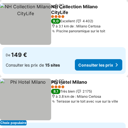
NH Collection Milano
Partager
Ajouter à mes favoris
CityLife
4 Étoiles
9,0
Excellent
4 402
à 3.1 km de : Milano Certosa
Piscine panoramique sur le toit
149 €
De
Consulter les prix de
15 sites
Consulter les prix
Phi Hotel Milano
Partager
Ajouter à mes favoris
4 Étoiles
8,1
Très bien
2 175
à 3.8 km de : Milano Certosa
Terrasse sur le toit avec vue sur la ville
Choix populaire