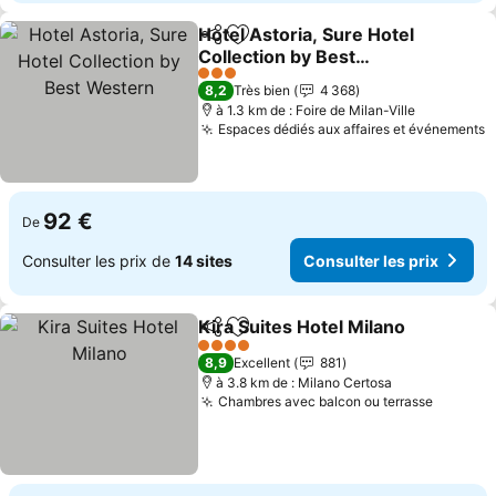
Hotel Astoria, Sure Hotel
Partager
Ajouter à mes favoris
Collection by Best
Western
3 Étoiles
8,2
Très bien
4 368
à 1.3 km de : Foire de Milan-Ville
Espaces dédiés aux affaires et événements
92 €
De
Consulter les prix de
14 sites
Consulter les prix
Kira Suites Hotel Milano
Partager
Ajouter à mes favoris
4 Étoiles
8,9
Excellent
881
à 3.8 km de : Milano Certosa
Chambres avec balcon ou terrasse