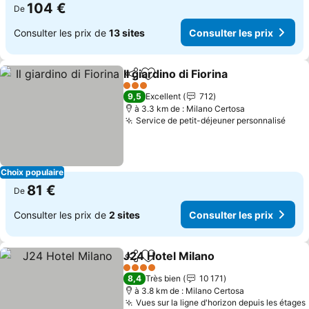
104 €
De
Consulter les prix de
13 sites
Consulter les prix
Il giardino di Fiorina
Partager
Ajouter à mes favoris
3 Étoiles
9,5
Excellent
712
à 3.3 km de : Milano Certosa
Service de petit-déjeuner personnalisé
Choix populaire
81 €
De
Consulter les prix de
2 sites
Consulter les prix
J24 Hotel Milano
Partager
Ajouter à mes favoris
4 Étoiles
8,4
Très bien
10 171
à 3.8 km de : Milano Certosa
Vues sur la ligne d'horizon depuis les étages