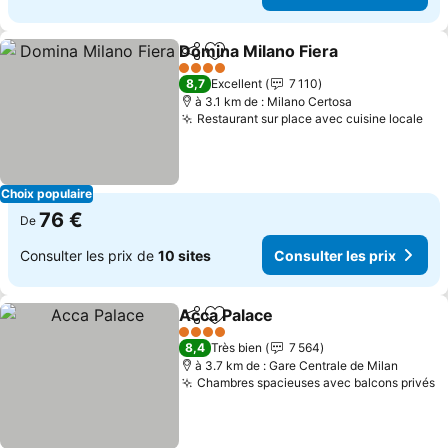
Domina Milano Fiera
Partager
Ajouter à mes favoris
4 Étoiles
8,7
Excellent
7 110
à 3.1 km de : Milano Certosa
Restaurant sur place avec cuisine locale
Choix populaire
76 €
De
Consulter les prix de
10 sites
Consulter les prix
Acca Palace
Partager
Ajouter à mes favoris
4 Étoiles
8,4
Très bien
7 564
à 3.7 km de : Gare Centrale de Milan
Chambres spacieuses avec balcons privés