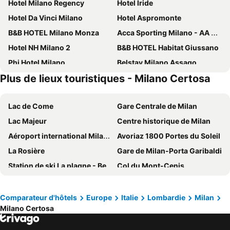
Hotel Milano Regency
Hotel Iride
Hotel Da Vinci Milano
Hotel Aspromonte
B&B HOTEL Milano Monza
Acca Sporting Milano - AA Hotels
Hotel NH Milano 2
B&B HOTEL Habitat Giussano
Phi Hotel Milano
Belstay Milano Assago
Plus de lieux touristiques - Milano Certosa
aparto Milan Durando
a&o Milano Ca Granda
Golden Milano Hotel
B&B HOTEL Milano Sesto Marelli
Lac de Come
Gare Centrale de Milan
Courtyard Milano Linate
Royal Garden Hotel
Lac Majeur
Centre historique de Milan
IH Hotels Milano Centrale
Hotel Degli Arcimboldi
Aéroport international Milan Malpensa - Silvio Berlusconi
Avoriaz 1800 Portes du Soleil
Cosmo Hotel Palace
21 House of Stories Navigli
La Rosière
Gare de Milan-Porta Garibaldi
AS Hotel Dei Giovi
AN Hotel Milano San Donato
Station de ski La plagne - Belle plagne
Col du Mont-Cenis
Golf Hotel Milano
Sheraton Milan San Siro
San Siro
Centre de Turin
B&B HOTEL Milano San Siro
Hotel Bristol
La Spezia Central Station
Piazza del Duomo
Quark Hotel Milano
ibis Milano Fiera
Comparateur d'hôtels
Europe
Italie
Lombardie
Milan
Milano Certosa
Gare de Porta Susa
Courchevel la station de ski
Hotel Morfeo Milano
Hotel Vecchia Milano
Port de Gênes
Aéroport de Milan - Linate
Milan Suite Hotel
Neo Hotel