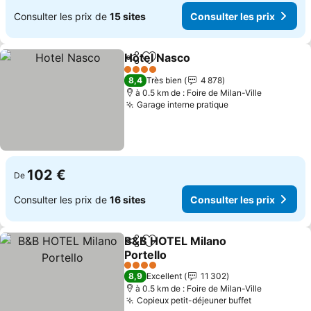
Consulter les prix de
15 sites
Consulter les prix
Hotel Nasco
Partager
Ajouter à mes favoris
4 Étoiles
8,4
Très bien
4 878
à 0.5 km de : Foire de Milan-Ville
Garage interne pratique
102 €
De
Consulter les prix de
16 sites
Consulter les prix
B&B HOTEL Milano
Partager
Ajouter à mes favoris
Portello
4 Étoiles
8,9
Excellent
11 302
à 0.5 km de : Foire de Milan-Ville
Copieux petit-déjeuner buffet