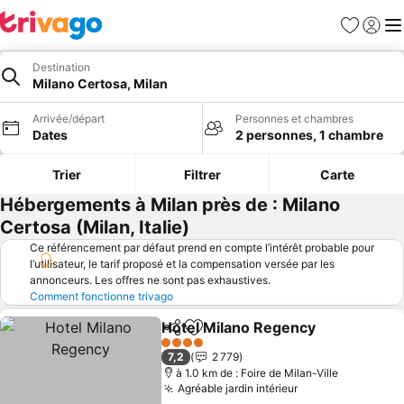
Favoris
Se con
Me
Destination
Milano Certosa, Milan
Arrivée/départ
Personnes et chambres
Dates
2 personnes, 1 chambre
Trier
Filtrer
Carte
Hébergements à Milan près de : Milano
Certosa (Milan, Italie)
Ce référencement par défaut prend en compte l’intérêt probable pour
l’utilisateur, le tarif proposé et la compensation versée par les
annonceurs. Les offres ne sont pas exhaustives.
Comment fonctionne trivago
Hotel Milano Regency
Partager
Ajouter à mes favoris
4 Étoiles
7,2
2 779
à 1.0 km de : Foire de Milan-Ville
Agréable jardin intérieur