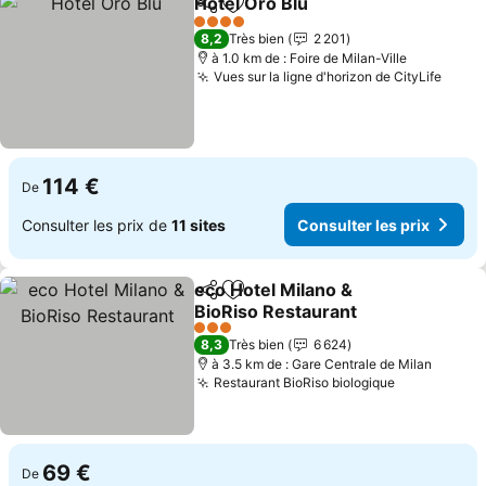
Hotel Oro Blu
Partager
Ajouter à mes favoris
4 Étoiles
8,2
Très bien
2 201
à 1.0 km de : Foire de Milan-Ville
Vues sur la ligne d'horizon de CityLife
114 €
De
Consulter les prix de
11 sites
Consulter les prix
eco Hotel Milano &
Partager
Ajouter à mes favoris
BioRiso Restaurant
3 Étoiles
8,3
Très bien
6 624
à 3.5 km de : Gare Centrale de Milan
Restaurant BioRiso biologique
69 €
De