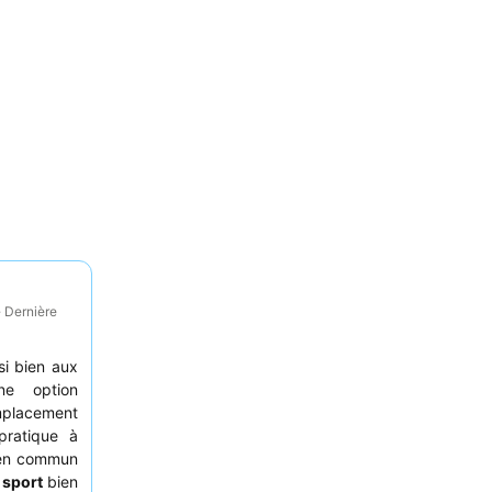
· Dernière
si bien aux
ne option
emplacement
pratique à
t en commun
 sport
bien