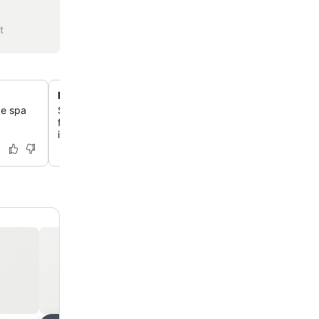
t
Petit-déjeuner buffet international
ce spa
Savoure un copieux petit-déjeuner le matin, avec du jus
fraîchement pressé, une variété de pâtisseries sucrées 
italien de qualité au café de l'hôtel.