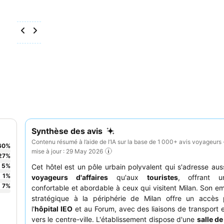
Synthèse des avis
Contenu résumé à l’aide de l’IA sur la base de 1 000+ avis voyageurs 
60
%
mise à jour : 29 May 2026
27
%
5
%
Cet hôtel est un pôle urbain polyvalent qui s'adresse aus
1
%
voyageurs d'affaires
qu'aux
touristes
, offrant u
7
%
confortable et abordable à ceux qui visitent Milan. Son 
stratégique à la périphérie de Milan offre un accès 
l'
hôpital IEO
et au Forum, avec des liaisons de transpor
vers le centre-ville. L'établissement dispose d'une
salle de