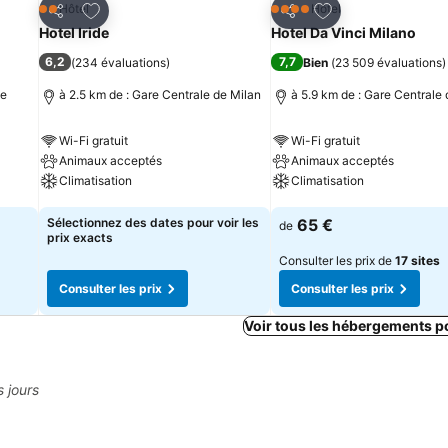
is
Ajouter à mes favoris
Ajouter à mes fav
Hôtel
Hôtel
2 Étoiles
4 Étoiles
Partager
Partager
Hotel Iride
Hotel Da Vinci Milano
6,2
7,7
(
234 évaluations
)
Bien
(
23 509 évaluations
)
le
à 2.5 km de : Gare Centrale de Milan
à 5.9 km de : Gare Centrale
Wi-Fi gratuit
Wi-Fi gratuit
Animaux acceptés
Animaux acceptés
Climatisation
Climatisation
Consulter les prix
Consulter les prix
Sélectionnez des dates pour voir les
65 €
de
prix exacts
Consulter les prix de
17 sites
Consulter les prix
Consulter les prix
Voir tous les hébergements p
s jours