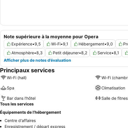
Note supérieure à la moyenne pour Opera
Expérience
•
9,5
Wi-Fi
•
9,1
Hébergement
•
9,0
Pr
Atmosphère
•
8,3
Petit déjeuner
•
8,2
Service
•
8,1
Afficher plus de notes d’évaluation
Principaux services
Wi-Fi (hall)
Wi-Fi (chambr
Spa
Climatisation
Bar dans l'hôtel
Salle de fitnes
Tous les services
Équipements de l’hébergement
Centre d'affaires
Enregistrement / départ express