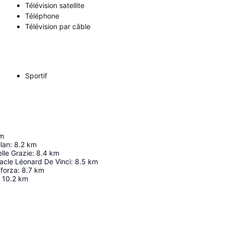
Télévision satellite
Téléphone
Télévision par câble
Sportif
m
lan
:
8.2
km
lle Grazie
:
8.4
km
cle Léonard De Vinci
:
8.5
km
forza
:
8.7
km
10.2
km