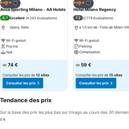
Ajouter à mes favoris
Ajouter à mes favor
Hôtel
Hôtel
4 Étoiles
4 Étoiles
Partager
Partager
Acca Sporting Milano - AA Hotels
Hotel Milano Regency
8,7
7,2
Excellent
(
4 243 évaluations
)
(
2 779 évaluations
)
Opera, Italie
à 1.0 km de : Foire de Milan-Vil
Wi-Fi gratuit
Wi-Fi gratuit
Piscine
Parking
Spa
Climatisation
Consulter les prix
Consulter les prix
74 €
59 €
de
de
Consulter les prix de
12 sites
Consulter les prix de
15 sites
Consulter les prix
Consulter les prix
Tendance des prix
Sur la base des prix les plus bas sur trivago au cours des 30 dernier
0 €