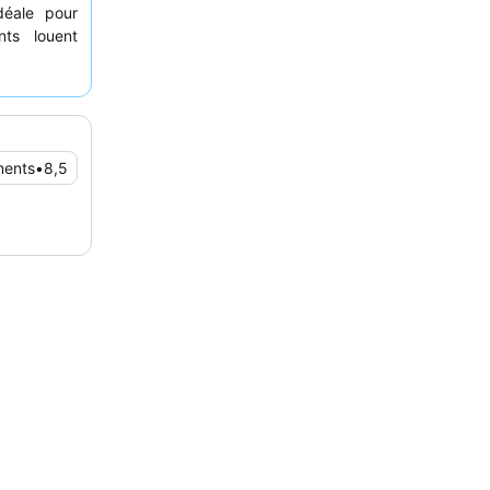
déale pour
nts louent
 attitude
ié. Pour un
ne chambre
ments
•
8,5