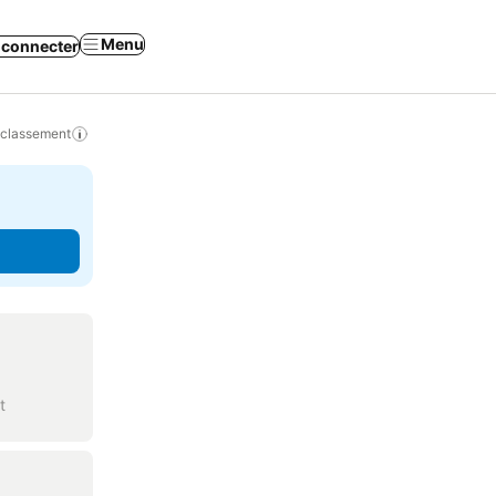
Menu
 connecter
 classement
t