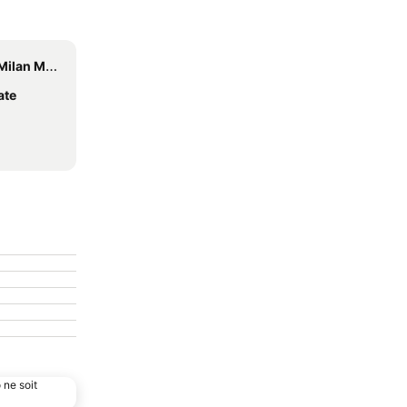
vio Berlusconi
ate
 ne soit