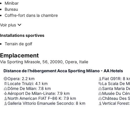
Minibar
Bureau
Coffre-fort dans la chambre
Voir plus
Installations sportives
Terrain de golf
Emplacement
Via Sporting Mirasole, 56, 20090, Opera, Italie
Distance de l’hébergement Acca Sporting Milano - AA Hotels
Opera
:
2.2
km
Fiat G91R
:
8
k
Locate Triulzi
:
4.1
km
La Scala De Mi
Dôme De Milan
:
7.8
km
Santa Maria De
Aéroport De Milan-Linate
:
7.9
km
Musée Du Céna
North American FIAT F–86 K
:
7.9
km
Château Des S
Galleria Vittorio Emanuele Secondo
:
8
km
Vertical Forest
: