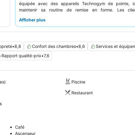
équipée avec des appareils Technogym de pointe, i
maintenir sa routine de remise en forme. Les clie
constamment le
personnel de la réception
pour son
Afficher plus
accueillante et le
petit-déjeuner buffet
délicieux et var
séjour plus calme, les clients devraient demander u
donnant sur le jardin.
opreté
•
8,8
Confort des chambres
•
8,6
Services et équipe
Rapport qualité-prix
•
7,6
es)
Piscine
Restaurant
s
Café
Ascenseur