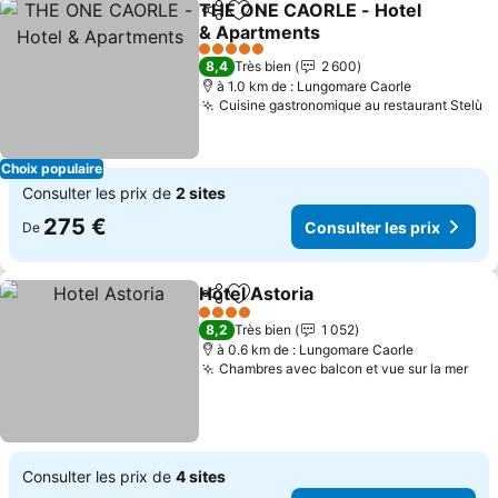
THE ONE CAORLE - Hotel
Partager
Ajouter à mes favoris
& Apartments
Consulter les prix
5 Étoiles
8,4
Très bien
2 600
à 1.0 km de : Lungomare Caorle
Cuisine gastronomique au restaurant Stelù
Co
Choix populaire
Consulter les prix de
2 sites
275 €
Consulter les prix
De
Hotel Astoria
Partager
Ajouter à mes favoris
Consulter les
4 Étoiles
8,2
Très bien
1 052
à 0.6 km de : Lungomare Caorle
Chambres avec balcon et vue sur la mer
Con
Consulter les prix de
4 sites