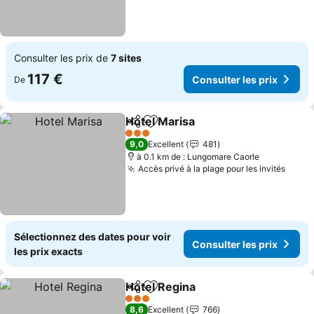
Consulter les prix de
7 sites
117 €
Consulter les prix
De
Hotel Marisa
Partager
Ajouter à mes favoris
Consulter les 
3 Étoiles
9,0
Excellent
481
à 0.1 km de : Lungomare Caorle
Accès privé à la plage pour les invités
Consu
Sélectionnez des dates pour voir
Consulter les prix
les prix exacts
Hotel Regina
Partager
Ajouter à mes favoris
Consulter les 
3 Étoiles
8,6
Excellent
766