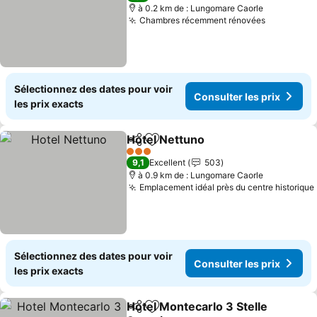
à 0.2 km de : Lungomare Caorle
Chambres récemment rénovées
Consulter
Sélectionnez des dates pour voir
Consulter les prix
les prix exacts
Hotel Nettuno
Partager
Ajouter à mes favoris
Consulter le
3 Étoiles
9,1
Excellent
503
à 0.9 km de : Lungomare Caorle
Emplacement idéal près du centre historique
Sélectionnez des dates pour voir
Consulter les prix
les prix exacts
Hotel Montecarlo 3 Stelle
Partager
Ajouter à mes favoris