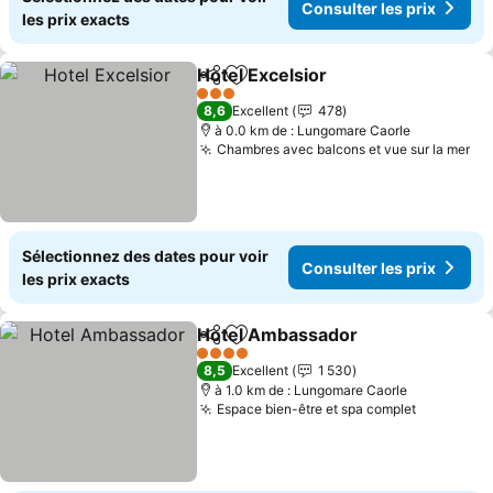
Consulter les prix
les prix exacts
Hotel Excelsior
Partager
Ajouter à mes favoris
Consulter l
3 Étoiles
8,6
Excellent
478
à 0.0 km de : Lungomare Caorle
Chambres avec balcons et vue sur la mer
Co
Sélectionnez des dates pour voir
Consulter les prix
les prix exacts
Hotel Ambassador
Partager
Ajouter à mes favoris
Consulte
4 Étoiles
8,5
Excellent
1 530
à 1.0 km de : Lungomare Caorle
Espace bien-être et spa complet
Consulter