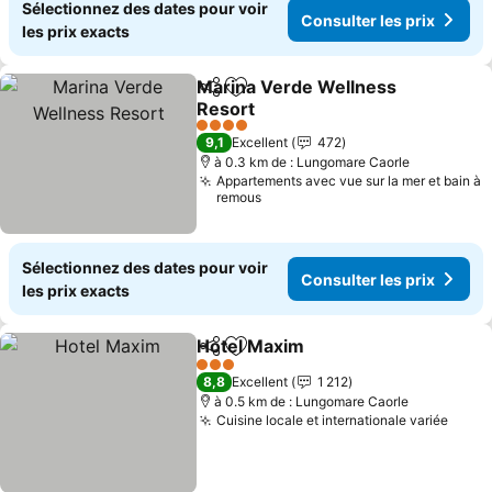
Sélectionnez des dates pour voir
Consulter les prix
les prix exacts
Marina Verde Wellness
Partager
Ajouter à mes favoris
Resort
Consulter les prix
4 Étoiles
9,1
Excellent
472
à 0.3 km de : Lungomare Caorle
Appartements avec vue sur la mer et bain à
remous
Sélectionnez des dates pour voir
Consulter les prix
les prix exacts
Hotel Maxim
Partager
Ajouter à mes favoris
Consulter les 
3 Étoiles
8,8
Excellent
1 212
à 0.5 km de : Lungomare Caorle
Cuisine locale et internationale variée
Consu