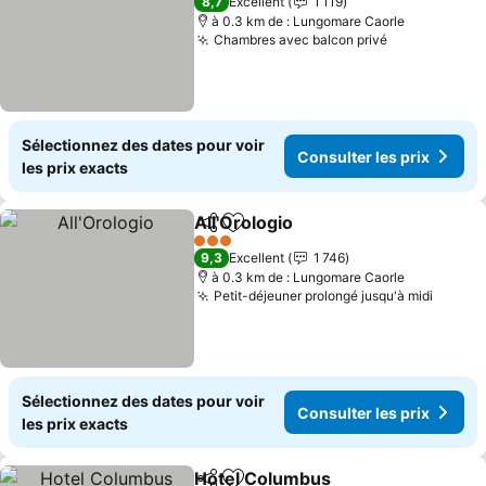
8,7
Excellent
1 119
à 0.3 km de : Lungomare Caorle
Chambres avec balcon privé
Consulter le
Sélectionnez des dates pour voir
Consulter les prix
les prix exacts
All'Orologio
Partager
Ajouter à mes favoris
Consulter les p
3 Étoiles
9,3
Excellent
1 746
à 0.3 km de : Lungomare Caorle
Petit-déjeuner prolongé jusqu'à midi
Consul
Sélectionnez des dates pour voir
Consulter les prix
les prix exacts
Hotel Columbus