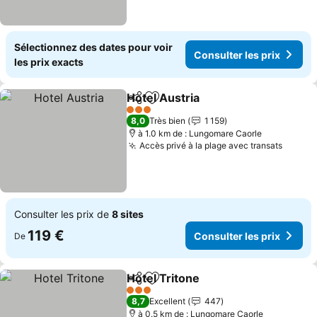
Sélectionnez des dates pour voir
Consulter les prix
les prix exacts
Hotel Austria
Partager
Ajouter à mes favoris
Consulter les
3 Étoiles
8,0
Très bien
1 159
à 1.0 km de : Lungomare Caorle
Accès privé à la plage avec transats
Consul
Consulter les prix de
8 sites
119 €
Consulter les prix
De
Hotel Tritone
Partager
Ajouter à mes favoris
Consulter les
3 Étoiles
8,7
Excellent
447
à 0.5 km de : Lungomare Caorle