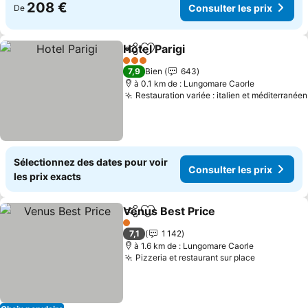
208 €
Consulter les prix
De
Hotel Parigi
Partager
Ajouter à mes favoris
Consulter les p
3 Étoiles
7,9
Bien
643
à 0.1 km de : Lungomare Caorle
Restauration variée : italien et méditerranéen
Sélectionnez des dates pour voir
Consulter les prix
les prix exacts
Venus Best Price
Partager
Ajouter à mes favoris
Consulter
1 Étoiles
7,1
1 142
à 1.6 km de : Lungomare Caorle
Pizzeria et restaurant sur place
Consulter 