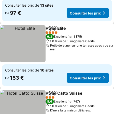
Consulter les prix de
13 sites
97 €
Consulter les prix
De
Hotel Elite
Partager
Ajouter à mes favoris
Consulter les pri
4 Étoiles
9,3
Excellent
1 875
à 0.6 km de : Lungomare Caorle
Petit-déjeuner sur une terrasse avec vue sur
mer
Consulter les prix de
10 sites
153 €
Consulter les prix
De
Hotel Catto Suisse
Partager
Ajouter à mes favoris
Consulte
3 Étoiles
8,6
Excellent
747
à 0.8 km de : Lungomare Caorle
Dîners faits maison délicieux
Consulter le