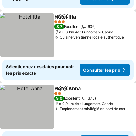
Hotel Itta
Partager
Ajouter à mes favoris
Consulter les prix
3 Étoiles
8,7
Excellent
606
à 0.3 km de : Lungomare Caorle
Cuisine vénitienne locale authentique
Consu
Sélectionnez des dates pour voir
Consulter les prix
les prix exacts
Hotel Anna
Partager
Ajouter à mes favoris
Consulter les pr
2 Étoiles
9,0
Excellent
373
à 0.9 km de : Lungomare Caorle
Emplacement privilégié en bord de mer
Cons