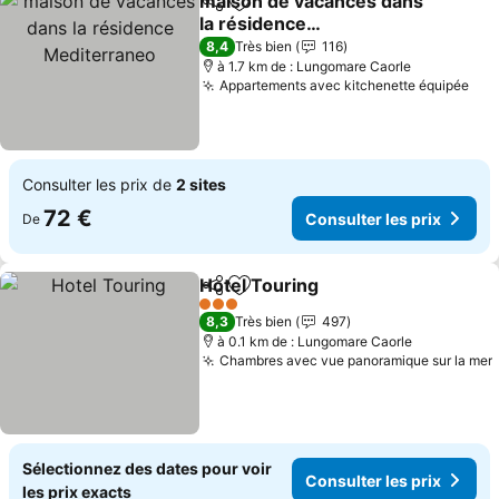
maison de vacances dans
Partager
Ajouter à mes favoris
la résidence
Mediterraneo
Consulter les prix
8,4
Très bien
116
à 1.7 km de : Lungomare Caorle
Appartements avec kitchenette équipée
Con
Consulter les prix de
2 sites
72 €
Consulter les prix
De
Hotel Touring
Partager
Ajouter à mes favoris
Consulter les
3 Étoiles
8,3
Très bien
497
à 0.1 km de : Lungomare Caorle
Chambres avec vue panoramique sur la mer
Sélectionnez des dates pour voir
Consulter les prix
les prix exacts