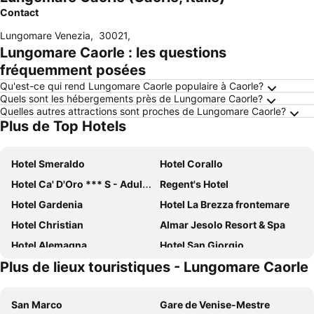
Contact
Lungomare Venezia
,
30021
,
Lungomare Caorle : les questions
fréquemment posées
Qu'est-ce qui rend Lungomare Caorle populaire à Caorle?
Quels sont les hébergements près de Lungomare Caorle?
Quelles autres attractions sont proches de Lungomare Caorle?
Plus de Top Hotels
Hotel Smeraldo
Hotel Corallo
Hotel Ca' D'Oro *** S - Adults Only
Regent's Hotel
Hotel Gardenia
Hotel La Brezza frontemare
Hotel Christian
Almar Jesolo Resort & Spa
Hotel Alemagna
Hotel San Giorgio
Plus de lieux touristiques - Lungomare Caorle
Hotel Fabris
Hotel San Giorgio Resort****s
Hotel Royal
Hotel Karinzia
San Marco
Gare de Venise-Mestre
Hotel Orient & Pacific
Hotel Bembo