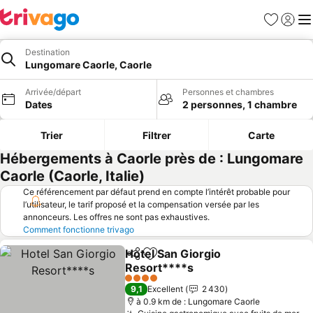
Favoris
Se con
Me
Destination
Lungomare Caorle, Caorle
Arrivée/départ
Personnes et chambres
Dates
2 personnes, 1 chambre
Trier
Filtrer
Carte
Hébergements à Caorle près de : Lungomare
Caorle (Caorle, Italie)
Ce référencement par défaut prend en compte l’intérêt probable pour
l’utilisateur, le tarif proposé et la compensation versée par les
annonceurs. Les offres ne sont pas exhaustives.
Comment fonctionne trivago
Hotel San Giorgio
Partager
Ajouter à mes favoris
Resort****s
Consulter les prix
4 Étoiles
9,1
Excellent
2 430
à 0.9 km de : Lungomare Caorle