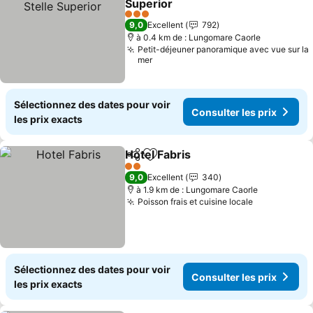
Superior
Consulter les prix
3 Étoiles
9,0
Excellent
792
à 0.4 km de : Lungomare Caorle
Petit-déjeuner panoramique avec vue sur la
mer
Sélectionnez des dates pour voir
Consulter les prix
les prix exacts
Hotel Fabris
Partager
Ajouter à mes favoris
Consulter les p
2 Étoiles
9,0
Excellent
340
à 1.9 km de : Lungomare Caorle
Poisson frais et cuisine locale
Consulter l
Sélectionnez des dates pour voir
Consulter les prix
les prix exacts