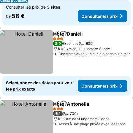
Choix populaire
Consulter les prix de
3 sites
56 €
Consulter les prix
De
Hotel Danieli
Partager
Ajouter à mes favoris
Consulter les 
3 Étoiles
8,9
Excellent
609
à 0.1 km de : Lungomare Caorle
Chambres avec vue sur la pinède ou la mer
C
Sélectionnez des dates pour voir
Consulter les prix
les prix exacts
Hotel Antonella
Partager
Ajouter à mes favoris
Consulter l
3 Étoiles
6,1
730
à 1.2 km de : Lungomare Caorle
Accès à une plage privée avec locations
Con