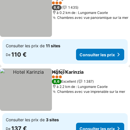
Partager
Ajouter à mes favoris
Consulter 
3 Étoiles
6,6
1 435
à 0.2 km de : Lungomare Caorle
Chambres avec vue panoramique sur la mer
Consulter les prix de
11 sites
110 €
Consulter les prix
De
Hotel Karinzia
Partager
Ajouter à mes favoris
Consulter les
3 Étoiles
8,6
Excellent
1 387
à 2.2 km de : Lungomare Caorle
Chambres avec vue imprenable sur la mer
Co
Consulter les prix de
3 sites
137 €
Consulter les prix
De