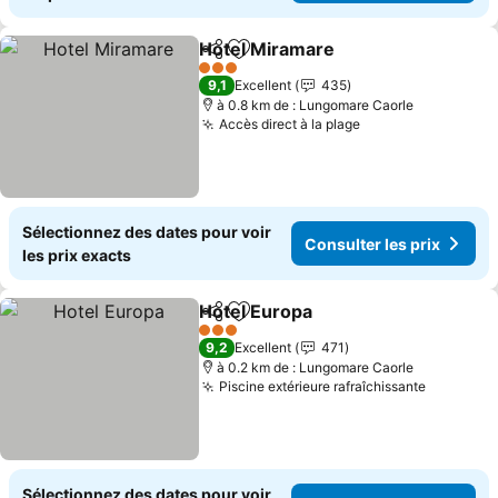
Hotel Miramare
Partager
Ajouter à mes favoris
Consulter l
3 Étoiles
9,1
Excellent
435
à 0.8 km de : Lungomare Caorle
Accès direct à la plage
Consulter les pr
Sélectionnez des dates pour voir
Consulter les prix
les prix exacts
Hotel Europa
Partager
Ajouter à mes favoris
Consulter les 
3 Étoiles
9,2
Excellent
471
à 0.2 km de : Lungomare Caorle
Piscine extérieure rafraîchissante
Consulte
Sélectionnez des dates pour voir