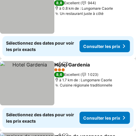
3 Étoiles
8,8
Excellent
944
à 0.8 km de : Lungomare Caorle
Un restaurant juste à côté
Consulter les 
Sélectionnez des dates pour voir
Consulter les prix
les prix exacts
Hotel Gardenia
Partager
Ajouter à mes favoris
Consulter le
3 Étoiles
8,6
Excellent
1 023
à 1.7 km de : Lungomare Caorle
Cuisine régionale traditionnelle
Consulter 
Sélectionnez des dates pour voir
Consulter les prix
les prix exacts