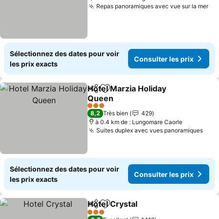
Repas panoramiques avec vue sur la mer
Con
Sélectionnez des dates pour voir
Consulter les prix
les prix exacts
Hotel Marzia Holiday
Partager
Ajouter à mes favoris
Queen
Consulter les prix
3 Étoiles
8,2
Très bien
429
à 0.4 km de : Lungomare Caorle
Suites duplex avec vues panoramiques
Cons
Sélectionnez des dates pour voir
Consulter les prix
les prix exacts
Hotel Crystal
Partager
Ajouter à mes favoris
Consulter les 
3 Étoiles