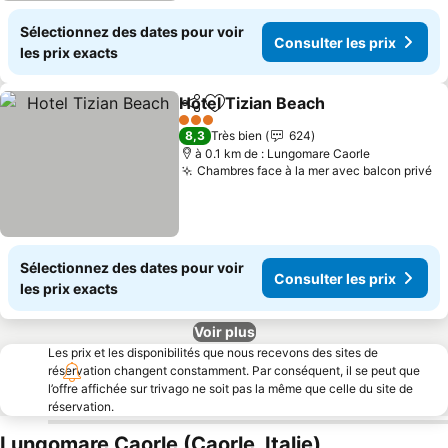
Sélectionnez des dates pour voir
Consulter les prix
les prix exacts
Hotel Tizian Beach
Partager
Ajouter à mes favoris
Consulte
3 Étoiles
8,3
Très bien
624
à 0.1 km de : Lungomare Caorle
Chambres face à la mer avec balcon privé
Co
Sélectionnez des dates pour voir
Consulter les prix
les prix exacts
Voir plus
Les prix et les disponibilités que nous recevons des sites de
réservation changent constamment. Par conséquent, il se peut que
l’offre affichée sur trivago ne soit pas la même que celle du site de
réservation.
Lungomare Caorle (Caorle, Italie)