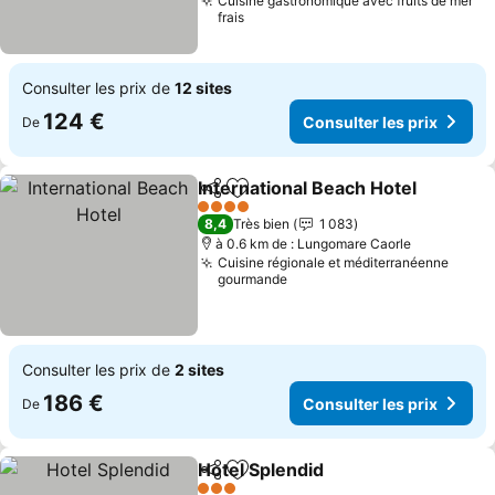
Cuisine gastronomique avec fruits de mer
frais
Consulter les prix de
12 sites
124 €
Consulter les prix
De
International Beach Hotel
Partager
Ajouter à mes favoris
C
4 Étoiles
8,4
Très bien
1 083
à 0.6 km de : Lungomare Caorle
Cuisine régionale et méditerranéenne
gourmande
Consulter les prix de
2 sites
186 €
Consulter les prix
De
Hotel Splendid
Partager
Ajouter à mes favoris
Consulter le