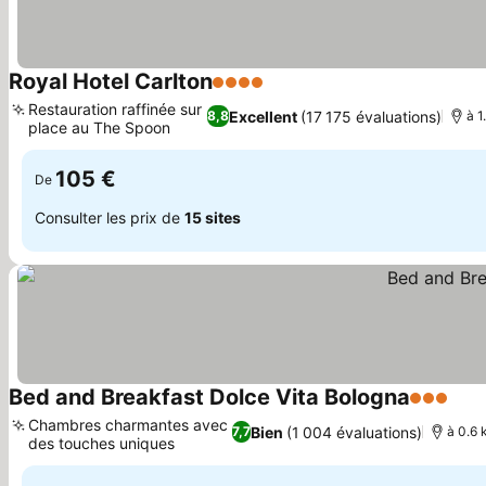
Royal Hotel Carlton
4 Étoiles
Consulter les prix
Restauration raffinée sur
Excellent
(17 175 évaluations)
8,8
à 1
place au The Spoon
Consulter les prix
105 €
De
Consulter les prix de
15 sites
Bed and Breakfast Dolce Vita Bologna
3 Étoiles
Cons
Chambres charmantes avec
Bien
(1 004 évaluations)
7,7
à 0.6 
des touches uniques
Consulter les prix