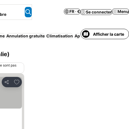
FR · €
Menu
Se connecter
bre
Afficher la carte
ine
Annulation gratuite
Climatisation
Appart’hôtel
Aucun prépai
lie)
ne sont pas
Ajouter à mes favoris
Partager