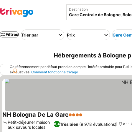
Destination
Filtres
Trier par
Prix
Gare Cent
Hébergements à Bologne prè
Ce référencement par défaut prend en compte l’intérêt probable pour l’utili
exhaustives.
Comment fonctionne trivago
NH Bologna De La Gare
4 Étoiles
Consulter les prix
Petit-déjeuner maison
Très bien
(9 978 évaluations)
8,4
à 1.1
aux saveurs locales
Consulter les prix