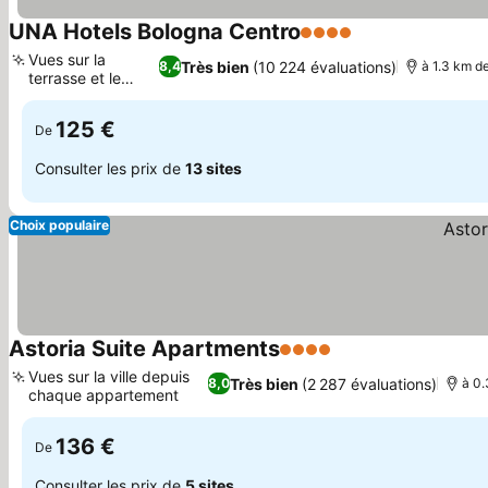
UNA Hotels Bologna Centro
4 Étoiles
Consulter les pr
Vues sur la
Très bien
(10 224 évaluations)
8,4
à 1.3 km d
terrasse et le
Consulter les prix
jardin
125 €
De
Consulter les prix de
13 sites
Choix populaire
Astoria Suite Apartments
4 Étoiles
Consulter les prix
Vues sur la ville depuis
Très bien
(2 287 évaluations)
8,0
à 0.
chaque appartement
Consulter les prix
136 €
De
Consulter les prix de
5 sites