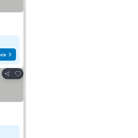
rix
Ajouter à mes favoris
Partager