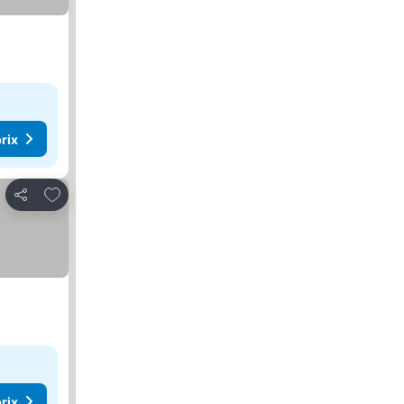
rix
Ajouter à mes favoris
Partager
rix