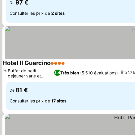
97 €
De
Consulter les prix de
2 sites
Hotel Il Guercino
4 Étoiles
Consulter les prix
Buffet de petit-
Très bien
(5 510 évaluations)
8,4
à 1.7
déjeuner varié et
Consulter les prix
copieux
81 €
De
Consulter les prix de
17 sites