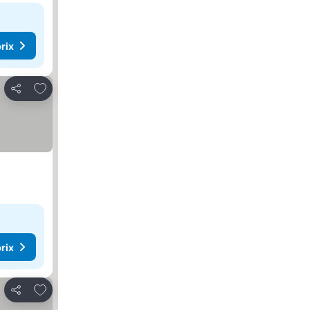
rix
Ajouter à mes favoris
Partager
rix
Ajouter à mes favoris
Partager