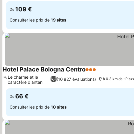
109 €
De
Consulter les prix de
19 sites
Hotel Palace Bologna Centro
3 Étoiles
Consulter les pr
Le charme et le
(10 827 évaluations)
6,2
à 0.3 km de : Pia
caractère d'antan
Consulter les prix
66 €
De
Consulter les prix de
10 sites