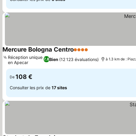
Mercure Bologna Centro
4 Étoiles
Consulter les prix
Réception unique
Bien
(12 123 évaluations)
7,8
à 1.3 km de : Pia
en Apecar
Consulter les prix
108 €
De
Consulter les prix de
17 sites