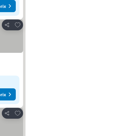
rix
Ajouter à mes favoris
Partager
rix
Ajouter à mes favoris
Partager