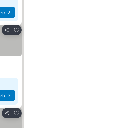
rix
Ajouter à mes favoris
Partager
rix
Ajouter à mes favoris
Partager