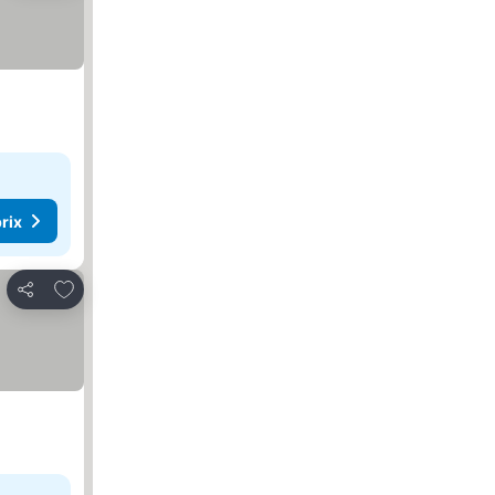
rix
Ajouter à mes favoris
Partager