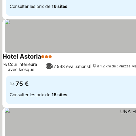
Consulter les prix de
16 sites
Hotel Astoria
3 Étoiles
Consulter les prix
Cour intérieure
(7 548 évaluations)
6,7
à 1.2 km de : Piazza M
avec kiosque
Consulter les prix
75 €
De
Consulter les prix de
15 sites