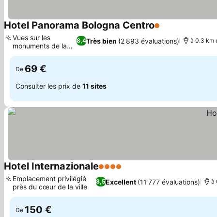
Hotel Panorama Bologna Centro
1 Étoiles
Consulter les p
Vues sur les
Très bien
(2 893 évaluations)
8,4
à 0.3 km 
monuments de la
Consulter les prix
ville
69 €
De
Consulter les prix de
11 sites
Hotel Internazionale
4 Étoiles
Consulter les prix
Emplacement privilégié
Excellent
(11 777 évaluations)
8,5
à 
près du cœur de la ville
Consulter les prix
150 €
De