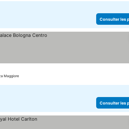
Consulter les p
ix
zza Maggiore
Consulter les p