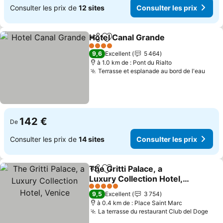
Consulter les prix de
12 sites
Consulter les prix
Hotel Canal Grande
Partager
Ajouter à mes favoris
Consult
4 Étoiles
9,6
Excellent
5 464
à 1.0 km de : Pont du Rialto
Terrasse et esplanade au bord de l'eau
Cons
142 €
De
Consulter les prix de
14 sites
Consulter les prix
The Gritti Palace, a
Partager
Ajouter à mes favoris
Luxury Collection Hotel,
Venice
Consulter les prix
5 Étoiles
9,5
Excellent
3 754
à 0.4 km de : Place Saint Marc
La terrasse du restaurant Club del Doge
Cons