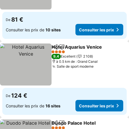
81 €
De
Consulter les prix de
10 sites
Consulter les prix
Hotel Aquarius Venice
Partager
Ajouter à mes favoris
Cons
4 Étoiles
9,4
Excellent
2 108
à 0.5 km de : Grand Canal
Salle de sport moderne
Consulter les pr
124 €
De
Consulter les prix de
16 sites
Consulter les prix
Duodo Palace Hotel
Partager
Ajouter à mes favoris
Consult