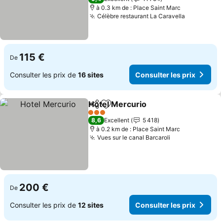
à 0.3 km de : Place Saint Marc
Célèbre restaurant La Caravella
Consulter
115 €
De
Consulter les prix de
16 sites
Consulter les prix
Hotel Mercurio
Partager
Ajouter à mes favoris
Consulter l
3 Étoiles
8,6
Excellent
5 418
à 0.2 km de : Place Saint Marc
Vues sur le canal Barcaroli
Consulter les 
200 €
De
Consulter les prix de
12 sites
Consulter les prix