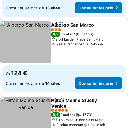
Consulter les prix de
13 sites
Consulter les prix
Albergo San Marco
Partager
Ajouter à mes favoris
Consult
3 Étoiles
8,9
Excellent
3 450
à 0.1 km de : Place Saint Marc
Restaurant et bar La Colonna
Consulter le
124 €
De
Consulter les prix de
14 sites
Consulter les prix
Hilton Molino Stucky
Partager
Ajouter à mes favoris
Venice
Consulter les prix
5 Étoiles
8,6
Excellent
17 791
à 1.5 km de : Place Saint Marc
Piscine panoramique sur le toit
Consulter 