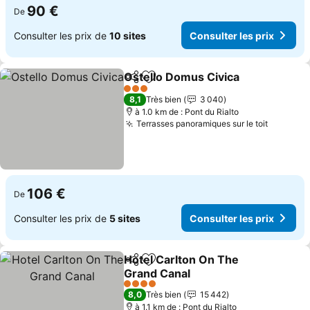
90 €
De
Consulter les prix de
10 sites
Consulter les prix
Ostello Domus Civica
Partager
Ajouter à mes favoris
Consu
3 Étoiles
8,1
Très bien
3 040
à 1.0 km de : Pont du Rialto
Terrasses panoramiques sur le toit
Consulte
106 €
De
Consulter les prix de
5 sites
Consulter les prix
Hotel Carlton On The
Partager
Ajouter à mes favoris
Grand Canal
Consulter les prix
4 Étoiles
8,0
Très bien
15 442
à 1.1 km de : Pont du Rialto