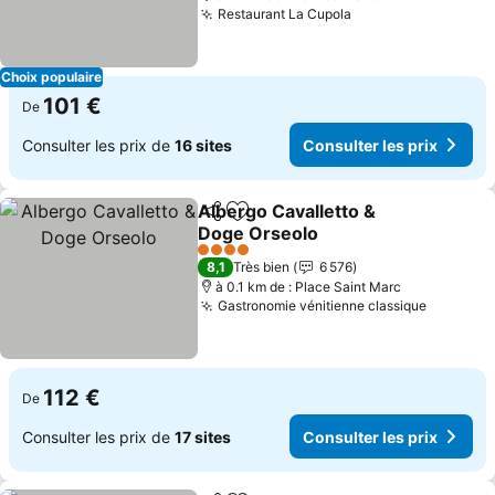
Restaurant La Cupola
Consulter les pri
Choix populaire
101 €
De
Consulter les prix de
16 sites
Consulter les prix
Albergo Cavalletto &
Partager
Ajouter à mes favoris
Doge Orseolo
Consulter les prix
4 Étoiles
8,1
Très bien
6 576
à 0.1 km de : Place Saint Marc
Gastronomie vénitienne classique
Consulte
112 €
De
Consulter les prix de
17 sites
Consulter les prix