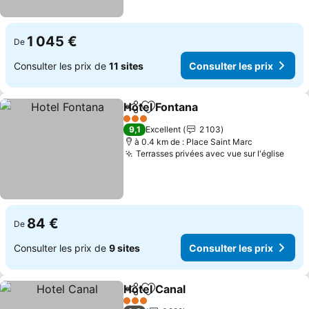
1 045 €
De
Consulter les prix de
11 sites
Consulter les prix
Hotel Fontana
Partager
Ajouter à mes favoris
Consulter les
3 Étoiles
9,1
Excellent
2 103
à 0.4 km de : Place Saint Marc
Terrasses privées avec vue sur l'église
Cons
84 €
De
Consulter les prix de
9 sites
Consulter les prix
Hotel Canal
Partager
Ajouter à mes favoris
Consulter les p
3 Étoiles