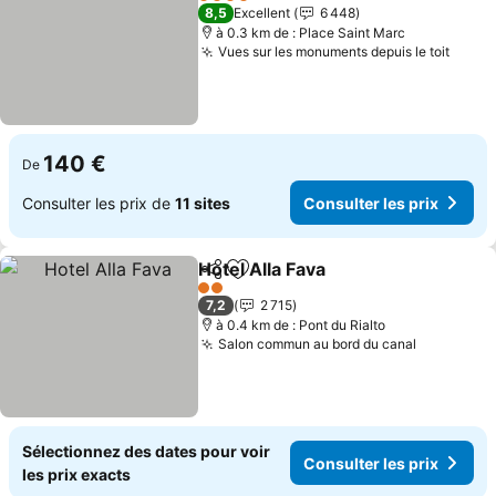
4 Étoiles
8,5
Excellent
6 448
à 0.3 km de : Place Saint Marc
Vues sur les monuments depuis le toit
Consu
140 €
De
Consulter les prix de
11 sites
Consulter les prix
Hotel Alla Fava
Partager
Ajouter à mes favoris
Consulter le
2 Étoiles
7,2
2 715
à 0.4 km de : Pont du Rialto
Salon commun au bord du canal
Consulter
Sélectionnez des dates pour voir
Consulter les prix
les prix exacts