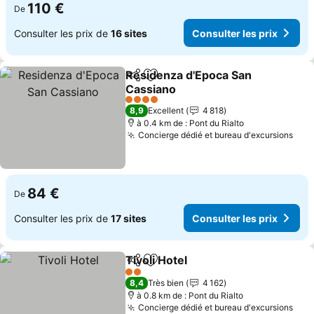
110 €
De
Consulter les prix de
16 sites
Consulter les prix
Residenza d'Epoca San
Partager
Ajouter à mes favoris
Cassiano
Consulter les prix
4 Étoiles
8,9
Excellent
4 818
à 0.4 km de : Pont du Rialto
Concierge dédié et bureau d'excursions
Cons
84 €
De
Consulter les prix de
17 sites
Consulter les prix
Tivoli Hotel
Partager
Ajouter à mes favoris
Consulter les p
2 Étoiles
8,4
Très bien
4 162
à 0.8 km de : Pont du Rialto
Concierge dédié et bureau d'excursions
Cons