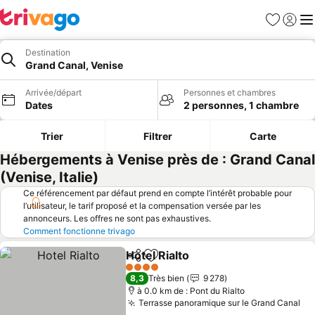
Favoris
Se con
Me
Destination
Grand Canal, Venise
Arrivée/départ
Personnes et chambres
Dates
2 personnes, 1 chambre
Trier
Filtrer
Carte
Hébergements à Venise près de : Grand Canal
(Venise, Italie)
Ce référencement par défaut prend en compte l’intérêt probable pour
l’utilisateur, le tarif proposé et la compensation versée par les
annonceurs. Les offres ne sont pas exhaustives.
Comment fonctionne trivago
Hotel Rialto
Partager
Ajouter à mes favoris
Consulter les p
4 Étoiles
8,3
Très bien
9 278
à 0.0 km de : Pont du Rialto
Terrasse panoramique sur le Grand Canal
Co