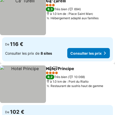
Ca' Turelli
Partager
Ajouter à mes favoris
Consulter les pri
3 Étoiles
8,3
Très bien
694
à 1.0 km de : Place Saint Marc
Hébergement adapté aux familles
Consulte
116 €
De
Consulter les prix de
8 sites
Consulter les prix
Hotel Principe
Partager
Ajouter à mes favoris
Consulter le
4 Étoiles
8,2
Très bien
10 068
à 1.0 km de : Pont du Rialto
Restaurant de sushis haut de gamme
Consul
102 €
De