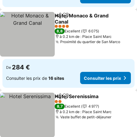
Hotel Monaco & Grand
Partager
Ajouter à mes favoris
Canal
Consulter les prix
4 Étoiles
8,8
Excellent
6 075
à 0.2 km de : Place Saint Marc
Proximité du quartier de San Marco
Consult
284 €
De
Consulter les prix de
16 sites
Consulter les prix
Hotel Serenissima
Partager
Ajouter à mes favoris
Consulte
2 Étoiles
8,7
Excellent
4 977
à 0.2 km de : Place Saint Marc
Vaste buffet de petit-déjeuner
Consulter l