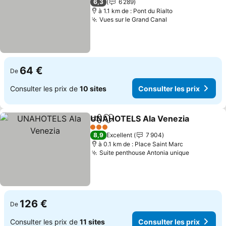
6,3
6 289
à 1.1 km de : Pont du Rialto
Vues sur le Grand Canal
Consulter les p
64 €
De
Consulter les prix de
10 sites
Consulter les prix
UNAHOTELS Ala Venezia
Partager
Ajouter à mes favoris
C
3 Étoiles
8,9
Excellent
7 904
à 0.1 km de : Place Saint Marc
Suite penthouse Antonia unique
Consulter
126 €
De
Consulter les prix de
11 sites
Consulter les prix