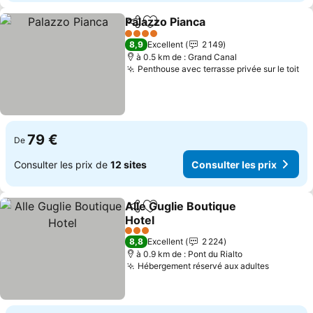
Palazzo Pianca
Partager
Ajouter à mes favoris
Consulter le
4 Étoiles
8,9
Excellent
2 149
à 0.5 km de : Grand Canal
Penthouse avec terrasse privée sur le toit
Co
79 €
De
Consulter les prix de
12 sites
Consulter les prix
Alle Guglie Boutique
Partager
Ajouter à mes favoris
Hotel
Consulter les prix
3 Étoiles
8,8
Excellent
2 224
à 0.9 km de : Pont du Rialto
Hébergement réservé aux adultes
Consulte