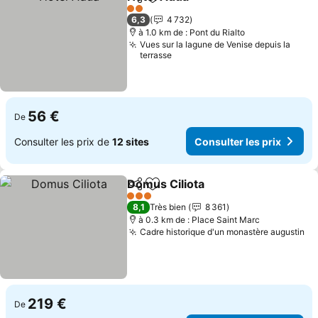
Partager
Ajouter à mes favoris
Consulter les pr
2 Étoiles
6,3
4 732
à 1.0 km de : Pont du Rialto
Vues sur la lagune de Venise depuis la
terrasse
56 €
De
Consulter les prix de
12 sites
Consulter les prix
Domus Ciliota
Partager
Ajouter à mes favoris
Consulter les
3 Étoiles
8,1
Très bien
8 361
à 0.3 km de : Place Saint Marc
Cadre historique d'un monastère augustin
Co
219 €
De