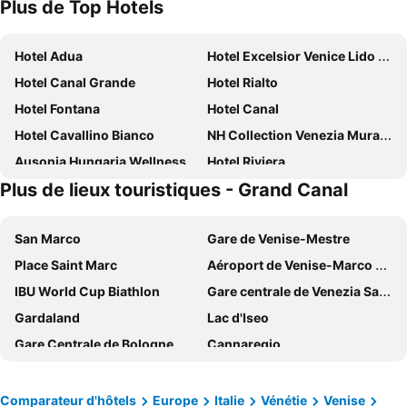
Plus de Top Hotels
Hotel Adua
Hotel Excelsior Venice Lido Resort
Hotel Canal Grande
Hotel Rialto
Hotel Fontana
Hotel Canal
Hotel Cavallino Bianco
NH Collection Venezia Murano Villa
Ausonia Hungaria Wellness & Lifestyle
Hotel Riviera
Plus de lieux touristiques - Grand Canal
The Green Park Hotel
Hilton Molino Stucky Venice
Hotel Centrale
B&B HOTEL Venezia Laguna
San Marco
Gare de Venise-Mestre
Domus Ciliota
Villa Tiziana Hotel
Place Saint Marc
Aéroport de Venise-Marco Polo
The Gritti Palace, a Luxury Collection Hotel, Venice
Hotel Le Boulevard
IBU World Cup Biathlon
Gare centrale de Venezia Santa Lucia
Hotel Monaco & Grand Canal
Hotel & Residence Venezia 2000
Gardaland
Lac d'Iseo
Hotel Plaza Venice
Hotel Principe
Gare Centrale de Bologne
Cannaregio
Hyatt Centric Murano Venice
International Hotel
Aéroport de Trévise
Basilique Saint Marc
Hotel Centrale
Hotel Giorgione
Dolomites
Ljubljana Castle
San Lio Tourist House
Alle Guglie Boutique Hotel
Comparateur d'hôtels
Europe
Italie
Vénétie
Venise