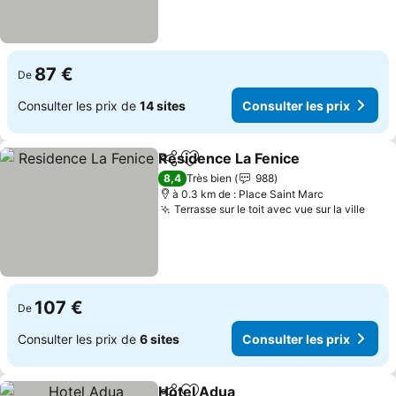
87 €
De
Consulter les prix de
14 sites
Consulter les prix
Residence La Fenice
Partager
Ajouter à mes favoris
Consul
8,4
Très bien
988
à 0.3 km de : Place Saint Marc
Terrasse sur le toit avec vue sur la ville
Cons
107 €
De
Consulter les prix de
6 sites
Consulter les prix
Hotel Adua