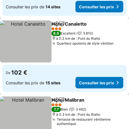
Consulter les prix de
14 sites
Consulter les prix
Hotel Canaletto
Partager
Ajouter à mes favoris
Consulter l
3 Étoiles
8,6
Excellent
5 810
à 0.3 km de : Pont du Rialto
Quartiers opulents de style vénitien
Consult
102 €
De
Consulter les prix de
15 sites
Consulter les prix
Hotel Malibran
Partager
Ajouter à mes favoris
Consulter le
3 Étoiles
7,7
Bien
3 462
à 0.3 km de : Pont du Rialto
Terrasse de restaurant vénitienne
authentique