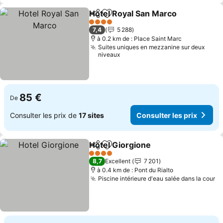
Hotel Royal San Marco
Partager
Ajouter à mes favoris
Cons
4 Étoiles
7,4
5 288
à 0.2 km de : Place Saint Marc
Suites uniques en mezzanine sur deux
niveaux
85 €
De
Consulter les prix de
17 sites
Consulter les prix
Hotel Giorgione
Partager
Ajouter à mes favoris
Consulter l
4 Étoiles
8,7
Excellent
7 201
à 0.4 km de : Pont du Rialto
Piscine intérieure d'eau salée dans la cour
Co