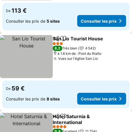
113 €
De
Consulter les prix de
5 sites
Consulter les prix
San Lio Tourist House
Partager
Ajouter à mes favoris
Cons
3 Étoiles
8,2
Très bien
4 542
à 1.6 km de : Pont du Rialto
Vues sur l'église San Lio
Consulter les p
59 €
De
Consulter les prix de
8 sites
Consulter les prix
Hotel Saturnia &
Partager
Ajouter à mes favoris
International
Consulter les prix
4 Étoiles
9,4
Excellent
11 754