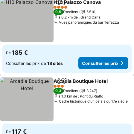
H10 Palazzo Canova
Partager
Ajouter à mes favoris
Consul
4 Étoiles
9,5
Excellent
5 510
à 0.2 km de : Grand Canal
Vues panoramiques du bar Terrazza
Consul
185 €
De
Consulter les prix de
18 sites
Consulter les prix
Arcadia Boutique Hotel
Partager
Ajouter à mes favoris
Con
3 Étoiles
9,3
Excellent
3 247
à 1.0 km de : Pont du Rialto
Cadre historique d'un palais du 17e siècle
Co
117 €
De