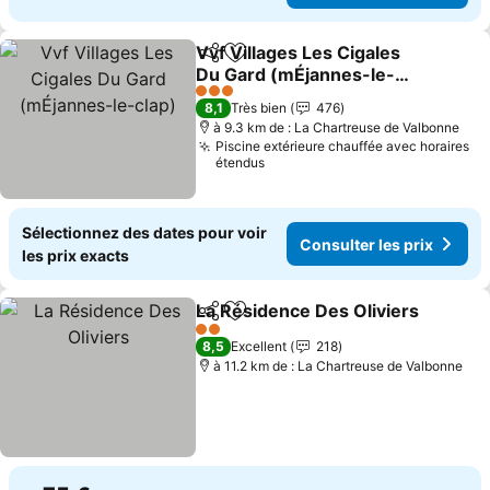
Vvf Villages Les Cigales
Partager
Ajouter à mes favoris
Du Gard (mÉjannes-le-
clap)
3 Étoiles
8,1
Très bien
476
à 9.3 km de : La Chartreuse de Valbonne
Piscine extérieure chauffée avec horaires
étendus
Sélectionnez des dates pour voir
Consulter les prix
les prix exacts
La Résidence Des Oliviers
Partager
Ajouter à mes favoris
2 Étoiles
8,5
Excellent
218
à 11.2 km de : La Chartreuse de Valbonne