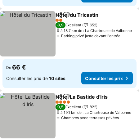
Hôtel du Tricastin
Partager
Ajouter à mes favoris
2 Étoiles
8,9
Excellent
652
à 18.7 km de : La Chartreuse de Valbonne
Parking privé juste devant l'entrée
66 €
De
Consulter les prix de
10 sites
Consulter les prix
Hôtel La Bastide d'Iris
Partager
Ajouter à mes favoris
4 Étoiles
9,5
Excellent
822
à 19.1 km de : La Chartreuse de Valbonne
Chambres avec terrasses privées