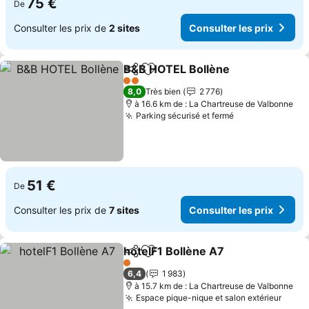
75 €
De
Consulter les prix de
2 sites
Consulter les prix
B&B HOTEL Bollène
Partager
Ajouter à mes favoris
2 Étoiles
8,0
Très bien
2 776
à 16.6 km de : La Chartreuse de Valbonne
Parking sécurisé et fermé
51 €
De
Consulter les prix de
7 sites
Consulter les prix
hotelF1 Bollène A7
Partager
Ajouter à mes favoris
1 Étoiles
6,4
1 983
à 15.7 km de : La Chartreuse de Valbonne
Espace pique-nique et salon extérieur