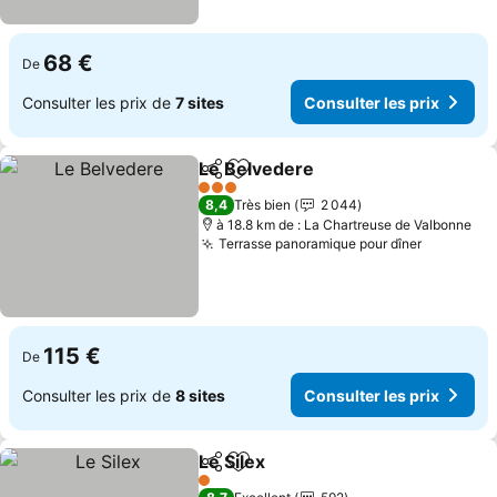
68 €
De
Consulter les prix de
7 sites
Consulter les prix
Le Belvedere
Partager
Ajouter à mes favoris
3 Étoiles
8,4
Très bien
2 044
à 18.8 km de : La Chartreuse de Valbonne
Terrasse panoramique pour dîner
115 €
De
Consulter les prix de
8 sites
Consulter les prix
Le Silex
Partager
Ajouter à mes favoris
1 Étoiles