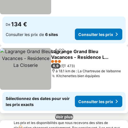
134 €
De
Consulter les prix de
6 sites
Consulter les prix
Lagrange Grand Bleu
Partager
Ajouter à mes favoris
Vacances - Residence La
Closerie
3 Étoiles
6,9
473
à 18.1 km de : La Chartreuse de Valbonne
Kitchenettes bien équipées
Sélectionnez des dates pour voir
Consulter les prix
les prix exacts
Voir plus
Les prix et les disponibilités que nous recevons des sites de
réservation changent constamment. Par conséquent, il se peut que