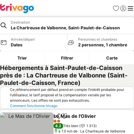
Favoris
Se con
Me
Destination
La Chartreuse de Valbonne, Saint-Paulet-de-Caisson
Arrivée/départ
Personnes et chambres
Dates
2 personnes, 1 chambre
Trier
Filtrer
Carte
Hébergements à Saint-Paulet-de-Caisson
près de : La Chartreuse de Valbonne (Saint-
Paulet-de-Caisson, France)
Ce référencement par défaut prend en compte l’intérêt probable pour
l’utilisateur, le tarif proposé et la compensation versée par les
annonceurs. Les offres ne sont pas exhaustives.
Comment fonctionne trivago
Le Mas de l'Olivier
Partager
Ajouter à mes favoris
2 Étoiles
8,2
Très bien
1 313
à 7.0 km de : La Chartreuse de Valbonne