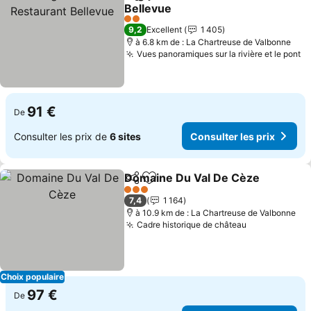
Partager
Ajouter à mes favoris
Bellevue
2 Étoiles
9,2
Excellent
1 405
à 6.8 km de : La Chartreuse de Valbonne
Vues panoramiques sur la rivière et le pont
91 €
De
Consulter les prix de
6 sites
Consulter les prix
Domaine Du Val De Cèze
Partager
Ajouter à mes favoris
3 Étoiles
7,4
1 164
à 10.9 km de : La Chartreuse de Valbonne
Cadre historique de château
Choix populaire
97 €
De