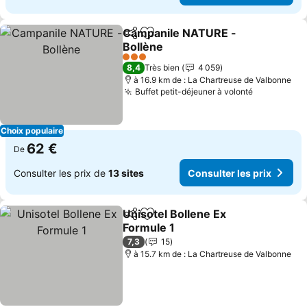
Campanile NATURE -
Partager
Ajouter à mes favoris
Bollène
3 Étoiles
8,4
Très bien
4 059
à 16.9 km de : La Chartreuse de Valbonne
Buffet petit-déjeuner à volonté
Choix populaire
62 €
De
Consulter les prix de
13 sites
Consulter les prix
Unisotel Bollene Ex
Partager
Ajouter à mes favoris
Formule 1
7,3
15
à 15.7 km de : La Chartreuse de Valbonne