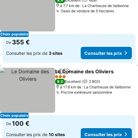
9,4
Excellent
669
à 7.7 km de : La Chartreuse de Valbonne
Oasis de verdure de 5 hectares
Choix populaire
355 €
De
Consulter les prix de
3 sites
Consulter les prix
Le Domaine des Oliviers
Partager
Ajouter à mes favoris
3 Étoiles
9,0
Excellent
2 800
à 17.6 km de : La Chartreuse de Valbonne
Piscine extérieure saisonnière
Choix populaire
100 €
De
Consulter les prix de
10 sites
Consulter les prix