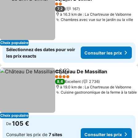
Partager
Ajouter à mes favoris
2 Étoiles
7,2
167
à 16.3 km de : La Chartreuse de Valbonne
Chambres avec vue sur le jardin ou la ville
Choix populaire
Sélectionnez des dates pour voir
Consulter les prix
les prix exacts
Château De Massillan
Partager
Ajouter à mes favoris
4 Étoiles
8,6
Excellent
2 736
à 19.0 km de : La Chartreuse de Valbonne
Cuisine gastronomique de la ferme à la table
Choix populaire
105 €
De
Consulter les prix de
7 sites
Consulter les prix