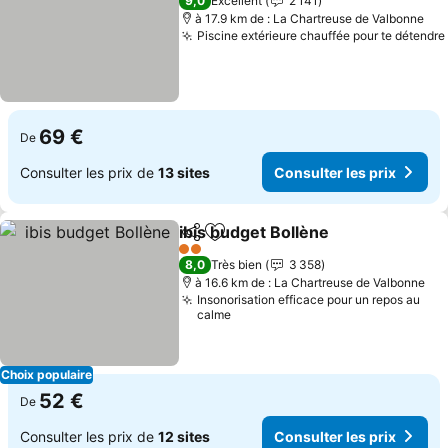
9,0
Excellent
2 141
à 17.9 km de : La Chartreuse de Valbonne
Piscine extérieure chauffée pour te détendre
69 €
De
Consulter les prix de
13 sites
Consulter les prix
ibis budget Bollène
Partager
Ajouter à mes favoris
2 Étoiles
8,0
Très bien
3 358
à 16.6 km de : La Chartreuse de Valbonne
Insonorisation efficace pour un repos au
calme
Choix populaire
52 €
De
Consulter les prix de
12 sites
Consulter les prix