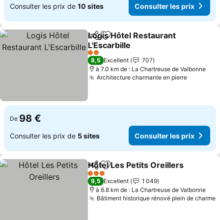
Consulter les prix de
10 sites
Consulter les prix
Logis Hôtel Restaurant
Partager
Ajouter à mes favoris
L'Escarbille
2 Étoiles
8,5
Excellent
707
à 7.0 km de : La Chartreuse de Valbonne
Architecture charmante en pierre
98 €
De
Consulter les prix de
5 sites
Consulter les prix
Hôtel Les Petits Oreillers
Partager
Ajouter à mes favoris
3 Étoiles
9,5
Excellent
1 049
à 6.8 km de : La Chartreuse de Valbonne
Bâtiment historique rénové plein de charme