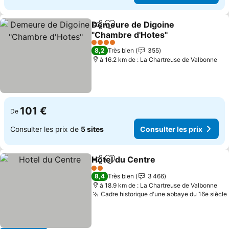
Demeure de Digoine
Partager
Ajouter à mes favoris
"Chambre d'Hotes"
4 Étoiles
8,2
Très bien
355
à 16.2 km de : La Chartreuse de Valbonne
101 €
De
Consulter les prix de
5 sites
Consulter les prix
Hotel du Centre
Partager
Ajouter à mes favoris
2 Étoiles
8,4
Très bien
3 466
à 18.9 km de : La Chartreuse de Valbonne
Cadre historique d'une abbaye du 16e siècle