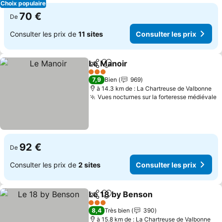
Choix populaire
70 €
De
Consulter les prix de
11 sites
Consulter les prix
Le Manoir
Partager
Ajouter à mes favoris
3 Étoiles
7,9
Bien
969
à 14.3 km de : La Chartreuse de Valbonne
Vues nocturnes sur la forteresse médiévale
92 €
De
Consulter les prix de
2 sites
Consulter les prix
Le 18 by Benson
Partager
Ajouter à mes favoris
3 Étoiles
8,4
Très bien
390
à 15.8 km de : La Chartreuse de Valbonne