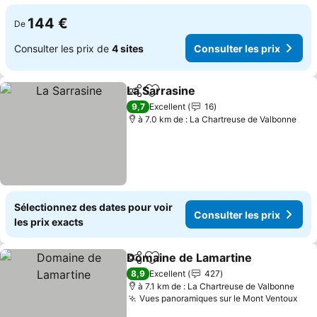
144 €
De
Consulter les prix de
4 sites
Consulter les prix
La Sarrasine
Partager
Ajouter à mes favoris
9,7
Excellent
16
à 7.0 km de : La Chartreuse de Valbonne
Sélectionnez des dates pour voir
Consulter les prix
les prix exacts
Domaine de Lamartine
Partager
Ajouter à mes favoris
8,9
Excellent
427
à 7.1 km de : La Chartreuse de Valbonne
Vues panoramiques sur le Mont Ventoux