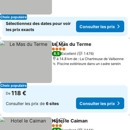
Choix populaire
Sélectionnez des dates pour voir
Consulter les prix
les prix exacts
Le Mas du Terme
Partager
Ajouter à mes favoris
4 Étoiles
8,5
Excellent
1 476
à 14.8 km de : La Chartreuse de Valbonne
Piscine extérieure dans un cadre serein
Choix populaire
118 €
De
Consulter les prix de
6 sites
Consulter les prix
Hotel le Caiman
Partager
Ajouter à mes favoris
3 Étoiles