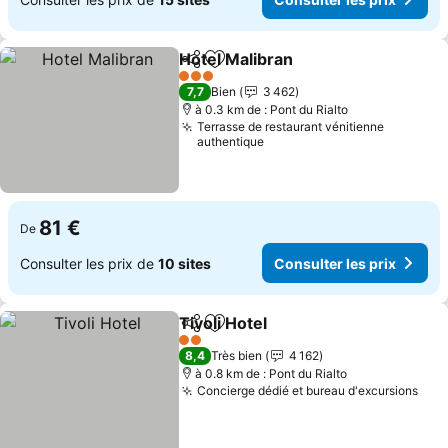
Hotel Malibran
Partager
Ajouter à mes favoris
Consulter le
3 Étoiles
7,7
Bien
3 462
à 0.3 km de : Pont du Rialto
Terrasse de restaurant vénitienne
authentique
81 €
De
Consulter les prix de
10 sites
Consulter les prix
Tivoli Hotel
Partager
Ajouter à mes favoris
Consulter les p
2 Étoiles
8,4
Très bien
4 162
à 0.8 km de : Pont du Rialto
Concierge dédié et bureau d'excursions
Cons