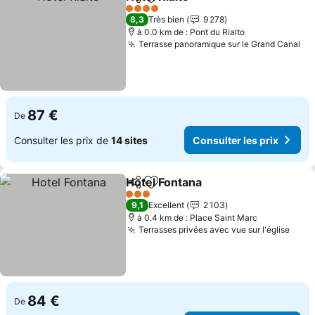
Partager
Ajouter à mes favoris
Consulter les p
4 Étoiles
8,3
Très bien
9 278
à 0.0 km de : Pont du Rialto
Terrasse panoramique sur le Grand Canal
Co
87 €
De
Consulter les prix de
14 sites
Consulter les prix
Hotel Fontana
Partager
Ajouter à mes favoris
Consulter les
3 Étoiles
9,1
Excellent
2 103
à 0.4 km de : Place Saint Marc
Terrasses privées avec vue sur l'église
Cons
84 €
De