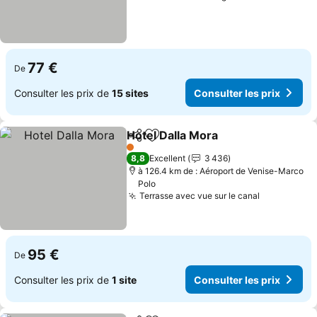
77 €
De
Consulter les prix de
15 sites
Consulter les prix
Hotel Dalla Mora
Partager
Ajouter à mes favoris
Consulter 
1 Étoiles
8,8
Excellent
3 436
à 126.4 km de : Aéroport de Venise-Marco
Polo
Terrasse avec vue sur le canal
Consulter l
95 €
De
Consulter les prix de
1 site
Consulter les prix