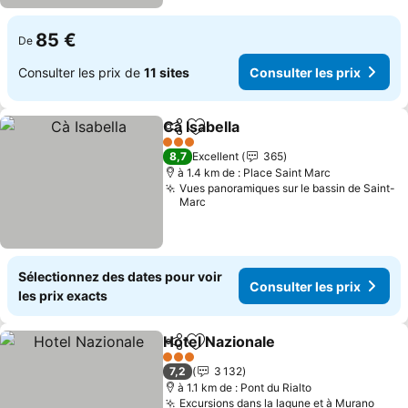
85 €
De
Consulter les prix de
11 sites
Consulter les prix
Cà Isabella
Partager
Ajouter à mes favoris
Consulter les pr
3 Étoiles
8,7
Excellent
365
à 1.4 km de : Place Saint Marc
Vues panoramiques sur le bassin de Saint-
Marc
Sélectionnez des dates pour voir
Consulter les prix
les prix exacts
Hotel Nazionale
Partager
Ajouter à mes favoris
Consulter l
3 Étoiles
7,2
3 132
à 1.1 km de : Pont du Rialto
Excursions dans la lagune et à Murano
Consu