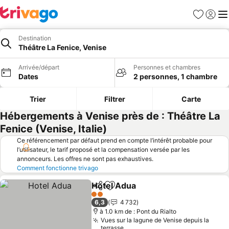
Favoris
Se con
Me
Destination
Théâtre La Fenice, Venise
Arrivée/départ
Personnes et chambres
Dates
2 personnes, 1 chambre
Trier
Filtrer
Carte
Hébergements à Venise près de : Théâtre La
Fenice (Venise, Italie)
Ce référencement par défaut prend en compte l’intérêt probable pour
l’utilisateur, le tarif proposé et la compensation versée par les
annonceurs. Les offres ne sont pas exhaustives.
Comment fonctionne trivago
Hotel Adua
Partager
Ajouter à mes favoris
Consulter les pr
2 Étoiles
6,3
4 732
à 1.0 km de : Pont du Rialto
Vues sur la lagune de Venise depuis la
terrasse