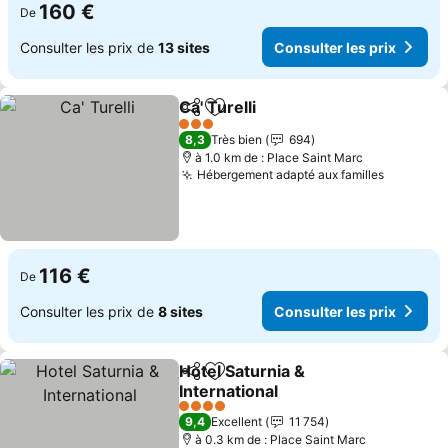
160 €
De
Consulter les prix de
13 sites
Consulter les prix
Ca' Turelli
Partager
Ajouter à mes favoris
Consulter les pri
3 Étoiles
8,3
Très bien
694
à 1.0 km de : Place Saint Marc
Hébergement adapté aux familles
Consulte
116 €
De
Consulter les prix de
8 sites
Consulter les prix
Hotel Saturnia &
Partager
Ajouter à mes favoris
International
Consulter les prix
4 Étoiles
9,4
Excellent
11 754
à 0.3 km de : Place Saint Marc