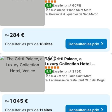
Consulter les prix
4 Étoiles
8,8
Excellent
6 075
à 0.2 km de : Place Saint Marc
Proximité du quartier de San Marco
Consult
284 €
De
Consulter les prix de
18 sites
Consulter les prix
The Gritti Palace, a
Partager
Ajouter à mes favoris
Luxury Collection Hotel,
Venice
Consulter les prix
5 Étoiles
9,5
Excellent
3 754
à 0.4 km de : Place Saint Marc
La terrasse du restaurant Club del Doge
Cons
1 045 €
De
Consulter les prix de
11 sites
Consulter les prix