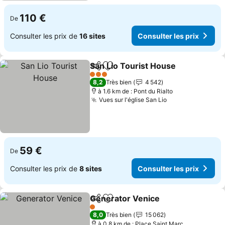
110 €
De
Consulter les prix de
16 sites
Consulter les prix
San Lio Tourist House
Partager
Ajouter à mes favoris
Cons
3 Étoiles
8,2
Très bien
4 542
à 1.6 km de : Pont du Rialto
Vues sur l'église San Lio
Consulter les p
59 €
De
Consulter les prix de
8 sites
Consulter les prix
Generator Venice
Partager
Ajouter à mes favoris
Consulter
1 Étoiles
8,0
Très bien
15 062
à 0.8 km de : Place Saint Marc