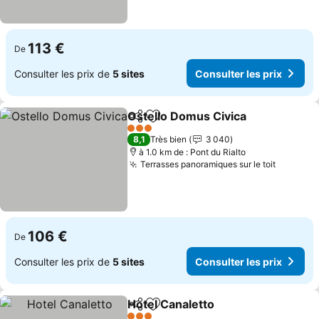
113 €
De
Consulter les prix de
5 sites
Consulter les prix
Ostello Domus Civica
Partager
Ajouter à mes favoris
Consu
3 Étoiles
8,1
Très bien
3 040
à 1.0 km de : Pont du Rialto
Terrasses panoramiques sur le toit
Consulte
106 €
De
Consulter les prix de
5 sites
Consulter les prix
Hotel Canaletto
Partager
Ajouter à mes favoris
Consulter l