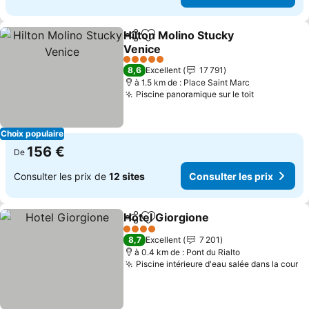
Hilton Molino Stucky
Partager
Ajouter à mes favoris
Venice
Consulter les prix
5 Étoiles
8,6
Excellent
17 791
à 1.5 km de : Place Saint Marc
Piscine panoramique sur le toit
Consulter 
Choix populaire
156 €
De
Consulter les prix de
12 sites
Consulter les prix
Hotel Giorgione
Partager
Ajouter à mes favoris
Consulter l
4 Étoiles
8,7
Excellent
7 201
à 0.4 km de : Pont du Rialto
Piscine intérieure d'eau salée dans la cour
Co