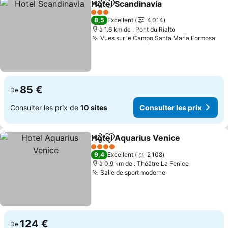
Hotel Scandinavia
Partager
Ajouter à mes favoris
Consulter
3 Étoiles
8,5
Excellent
4 014
à 1.6 km de : Pont du Rialto
Vues sur le Campo Santa Maria Formosa
Con
85 €
De
Consulter les prix de
10 sites
Consulter les prix
Hotel Aquarius Venice
Partager
Ajouter à mes favoris
Cons
4 Étoiles
9,4
Excellent
2 108
à 0.9 km de : Théâtre La Fenice
Salle de sport moderne
Consulter les pr
124 €
De