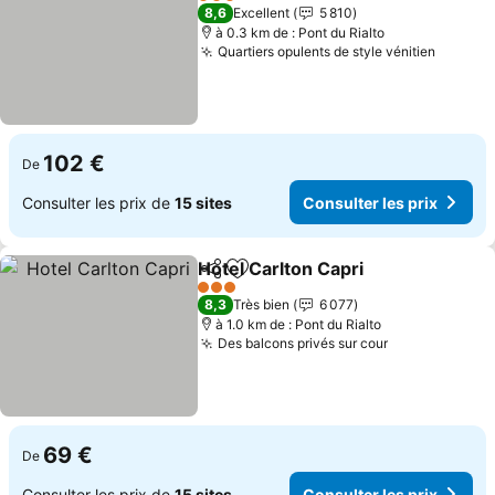
3 Étoiles
8,6
Excellent
5 810
à 0.3 km de : Pont du Rialto
Quartiers opulents de style vénitien
Consult
102 €
De
Consulter les prix de
15 sites
Consulter les prix
Hotel Carlton Capri
Partager
Ajouter à mes favoris
Consult
3 Étoiles
8,3
Très bien
6 077
à 1.0 km de : Pont du Rialto
Des balcons privés sur cour
Consulter les
69 €
De
Consulter les prix de
15 sites
Consulter les prix