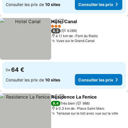
Consulter les prix de
10 sites
Consulter les prix
Hotel Canal
Partager
Ajouter à mes favoris
Consulter les p
3 Étoiles
6,3
6 289
à 1.1 km de : Pont du Rialto
Vues sur le Grand Canal
Consulter les p
64 €
De
Consulter les prix de
10 sites
Consulter les prix
Residence La Fenice
Partager
Ajouter à mes favoris
Consul
8,4
Très bien
988
à 0.3 km de : Place Saint Marc
Terrasse sur le toit avec vue sur la ville
Cons