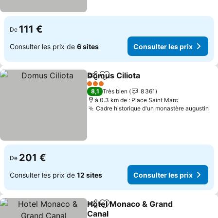
111 €
De
Consulter les prix de
6 sites
Consulter les prix
Domus Ciliota
Partager
Ajouter à mes favoris
Consulter les
3 Étoiles
8,1
Très bien
8 361
à 0.3 km de : Place Saint Marc
Cadre historique d'un monastère augustin
Co
201 €
De
Consulter les prix de
12 sites
Consulter les prix
Hotel Monaco & Grand
Partager
Ajouter à mes favoris
Canal