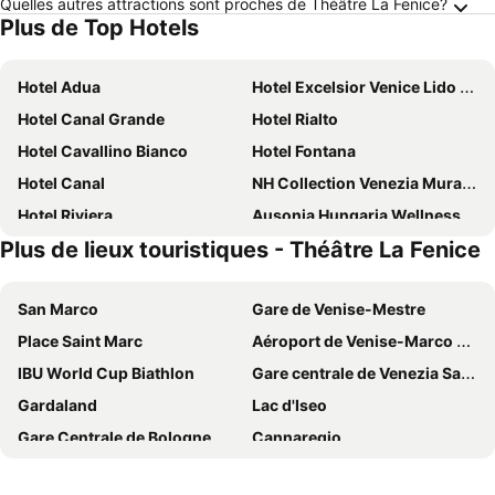
Quelles autres attractions sont proches de Théâtre La Fenice?
Plus de Top Hotels
Hotel Adua
Hotel Excelsior Venice Lido Resort
Hotel Canal Grande
Hotel Rialto
Hotel Cavallino Bianco
Hotel Fontana
Hotel Canal
NH Collection Venezia Murano Villa
Hotel Riviera
Ausonia Hungaria Wellness & Lifestyle
Plus de lieux touristiques - Théâtre La Fenice
The Green Park Hotel
Hilton Molino Stucky Venice
Domus Ciliota
B&B HOTEL Venezia Laguna
San Marco
Gare de Venise-Mestre
Hotel Centrale
Villa Tiziana Hotel
Place Saint Marc
Aéroport de Venise-Marco Polo
Hotel Monaco & Grand Canal
The Gritti Palace, a Luxury Collection Hotel, Venice
IBU World Cup Biathlon
Gare centrale de Venezia Santa Lucia
Hotel Le Boulevard
Hotel & Residence Venezia 2000
Gardaland
Lac d'Iseo
Hotel Plaza Venice
Hyatt Centric Murano Venice
Gare Centrale de Bologne
Cannaregio
Hotel Principe
International Hotel
Aéroport de Trévise
Basilique Saint Marc
Hotel Giorgione
Hotel Centrale