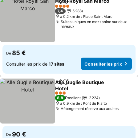
Hotel Royal San Marco
Partager
Ajouter à mes favoris
Cons
4 Étoiles
7,4
5 288
à 0.2 km de : Place Saint Marc
Suites uniques en mezzanine sur deux
niveaux
85 €
De
Consulter les prix de
17 sites
Consulter les prix
Alle Guglie Boutique
Partager
Ajouter à mes favoris
Hotel
Consulter les prix
3 Étoiles
8,8
Excellent
2 224
à 0.9 km de : Pont du Rialto
Hébergement réservé aux adultes
Consulte
90 €
De