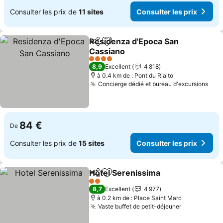
Consulter les prix de
11 sites
Consulter les prix
Residenza d'Epoca San
Partager
Ajouter à mes favoris
Cassiano
Consulter les prix
4 Étoiles
8,9
Excellent
4 818
à 0.4 km de : Pont du Rialto
Concierge dédié et bureau d'excursions
Cons
84 €
De
Consulter les prix de
15 sites
Consulter les prix
Hotel Serenissima
Partager
Ajouter à mes favoris
Consulte
2 Étoiles
8,7
Excellent
4 977
à 0.2 km de : Place Saint Marc
Vaste buffet de petit-déjeuner
Consulter l