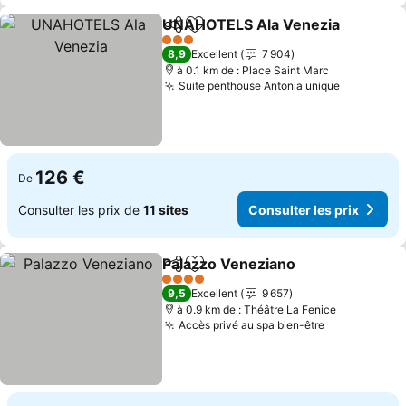
UNAHOTELS Ala Venezia
Partager
Ajouter à mes favoris
C
3 Étoiles
8,9
Excellent
7 904
à 0.1 km de : Place Saint Marc
Suite penthouse Antonia unique
Consulter
126 €
De
Consulter les prix de
11 sites
Consulter les prix
Palazzo Veneziano
Partager
Ajouter à mes favoris
Consult
4 Étoiles
9,5
Excellent
9 657
à 0.9 km de : Théâtre La Fenice
Accès privé au spa bien-être
Consulter le