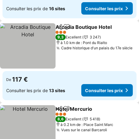
Consulter les prix de
16 sites
Consulter les prix
Arcadia Boutique Hotel
Partager
Ajouter à mes favoris
Con
3 Étoiles
9,3
Excellent
3 247
à 1.0 km de : Pont du Rialto
Cadre historique d'un palais du 17e siècle
Co
117 €
De
Consulter les prix de
13 sites
Consulter les prix
Hotel Mercurio
Partager
Ajouter à mes favoris
Consulter l
3 Étoiles
8,6
Excellent
5 418
à 0.2 km de : Place Saint Marc
Vues sur le canal Barcaroli
Consulter les 