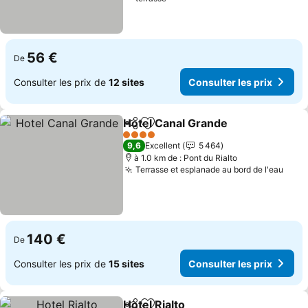
56 €
De
Consulter les prix de
12 sites
Consulter les prix
Hotel Canal Grande
Partager
Ajouter à mes favoris
Consult
4 Étoiles
9,6
Excellent
5 464
à 1.0 km de : Pont du Rialto
Terrasse et esplanade au bord de l'eau
Cons
140 €
De
Consulter les prix de
15 sites
Consulter les prix
Hotel Rialto