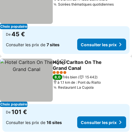
Soirées thématiques quotidiennes
Consulte
Choix populaire
45 €
De
Consulter les prix de
7 sites
Consulter les prix
Hotel Carlton On The
Partager
Ajouter à mes favoris
Grand Canal
Consulter les prix
4 Étoiles
8,0
Très bien
15 442
à 1.1 km de : Pont du Rialto
Restaurant La Cupola
Consulter les pri
Choix populaire
101 €
De
Consulter les prix de
16 sites
Consulter les prix