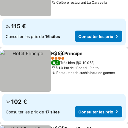
Célèbre restaurant La Caravella
Consulter
115 €
De
Consulter les prix de
16 sites
Consulter les prix
Hotel Principe
Partager
Ajouter à mes favoris
Consulter le
4 Étoiles
8,2
Très bien
10 068
à 1.0 km de : Pont du Rialto
Restaurant de sushis haut de gamme
Consul
102 €
De
Consulter les prix de
17 sites
Consulter les prix