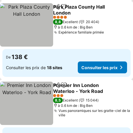
Park Plaza County Hall
Partager
Ajouter à mes favoris
London
Consulter les prix
4 Étoiles
8,8
Excellent
20 404
à 0.6 km de : Big Ben
Expérience familiale primée
Consulter les
138 €
De
Consulter les prix de
18 sites
Consulter les prix
Premier Inn London
Partager
Ajouter à mes favoris
Waterloo - York Road
Consulter les prix
3 Étoiles
8,5
Excellent
15 044
à 0.6 km de : Big Ben
Vues panoramiques sur les gratte-ciel de la
ville