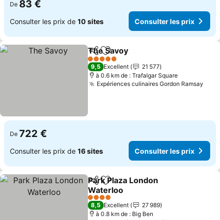
83 €
De
Consulter les prix de
10 sites
Consulter les prix
The Savoy
Partager
Ajouter à mes favoris
Consulter les pr
5 Étoiles
9,5
Excellent
21 577
à 0.6 km de : Trafalgar Square
Expériences culinaires Gordon Ramsay
Cons
722 €
De
Consulter les prix de
16 sites
Consulter les prix
Park Plaza London
Partager
Ajouter à mes favoris
Waterloo
Consulter les prix
4 Étoiles
8,5
Excellent
27 989
à 0.8 km de : Big Ben