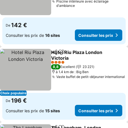
Piscine intérieure avec éclairage
d'ambiance
142 €
De
Consulter les prix de
16 sites
Consulter les prix
Hotel Riu Plaza London
Partager
Ajouter à mes favoris
Victoria
Consulter les prix
4 Étoiles
8,8
Excellent
23 221
à 1.4 km de : Big Ben
Vaste buffet de petit-déjeuner international
C
Choix populaire
196 €
De
Consulter les prix de
15 sites
Consulter les prix
The Langham, London