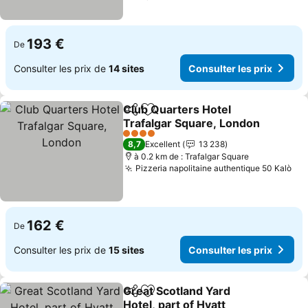
193 €
De
Consulter les prix de
14 sites
Consulter les prix
Club Quarters Hotel
Partager
Ajouter à mes favoris
Trafalgar Square, London
Consulter les prix
4 Étoiles
8,7
Excellent
13 238
à 0.2 km de : Trafalgar Square
Pizzeria napolitaine authentique 50 Kalò
Con
162 €
De
Consulter les prix de
15 sites
Consulter les prix
Great Scotland Yard
Partager
Ajouter à mes favoris
Hotel, part of Hyatt