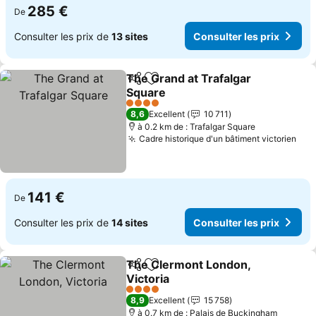
285 €
De
Consulter les prix de
13 sites
Consulter les prix
The Grand at Trafalgar
Partager
Ajouter à mes favoris
Square
Consulter les prix
4 Étoiles
8,6
Excellent
10 711
à 0.2 km de : Trafalgar Square
Cadre historique d'un bâtiment victorien
Con
141 €
De
Consulter les prix de
14 sites
Consulter les prix
The Clermont London,
Partager
Ajouter à mes favoris
Victoria
Consulter les prix
4 Étoiles
8,9
Excellent
15 758
à 0.7 km de : Palais de Buckingham