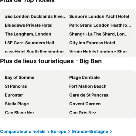
Plus de Top Hotels
a&o London Docklands Riverside
Sunborn London Yacht Hotel
Bluedaws Private Hotel
Park Grand London Heathrow Hotel
The Langham, London
Shangri-La The Shard, London
LSE Carr-Saunders Hall
City Inn Express Hotel
easyHotel South Kensington
Virgin Hotels London - Shoreditch
Plus de lieux touristiques - Big Ben
Travelodge London Docklands Central
Park Grand Paddington Court
Holiday Inn London - Sutton by IHG
The Lensbury Resort
Bay of Somme
Plage Centrale
Crowne Plaza London - Kingston By Ihg
Travelodge London Kings Cross Royal Scot
St Pancras
Fort Mahon Beach
Strand Palace
Travelodge London Central City Road
Eurostar
Gare de St Pancras
Premier Inn London Hanger Lane
Holiday Inn Express London - Newbury Park, an IHG Hotel
Stella Plage
Covent Garden
Travelodge London Wembley
Park Grand Hyde Park
Cap Blanc Nez
Cap Gris Nez
Holiday Inn Express London - Wandsworth By Ihg
The Resident Kensington
Westminster
Soho
Travelodge London Finsbury Park
Plaza Hotel
Gare Victoria
Victoria
ibis budget London Whitechapel - Brick Lane
The Rockwell
Comparateur d'hôtels
Europe
Grande-Bretagne