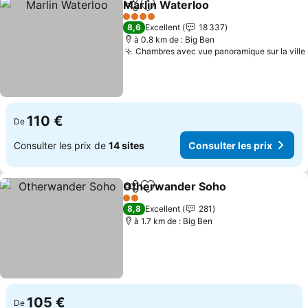
Marlin Waterloo
Partager
Ajouter à mes favoris
Consulter 
4 Étoiles
8,6
Excellent
18 337
à 0.8 km de : Big Ben
Chambres avec vue panoramique sur la ville
110 €
De
Consulter les prix de
14 sites
Consulter les prix
Otherwander Soho
Partager
Ajouter à mes favoris
Consult
2 Étoiles
8,8
Excellent
281
à 1.7 km de : Big Ben
105 €
De