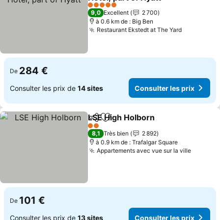
Consulter les prix
5 Étoiles
9,0
Excellent
2 700
à 0.6 km de : Big Ben
Restaurant Ekstedt at The Yard
Consulter 
284 €
De
Consulter les prix de
14 sites
Consulter les prix
LSE High Holborn
Partager
Ajouter à mes favoris
Consulter
2 Étoiles
8,1
Très bien
2 892
à 0.9 km de : Trafalgar Square
Appartements avec vue sur la ville
Consulte
101 €
De
Consulter les prix de
13 sites
Consulter les prix