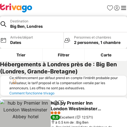
Favoris
Se con
Me
Destination
Big Ben, Londres
Arrivée/départ
Personnes et chambres
Dates
2 personnes, 1 chambre
Trier
Filtrer
Carte
Hébergements à Londres près de : Big Ben
(Londres, Grande-Bretagne)
Ce référencement par défaut prend en compte l’intérêt probable pour
l’utilisateur, le tarif proposé et la compensation versée par les
annonceurs. Les offres ne sont pas exhaustives.
Comment fonctionne trivago
hub by Premier Inn
Partager
Ajouter à mes favoris
London Westminster
Abbey hotel
Consulter les prix
3 Étoiles
9,0
Excellent
12 571
à 0.5 km de : Big Ben