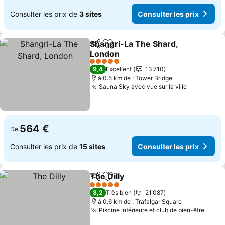
Consulter les prix de
3 sites
Consulter les prix
Shangri-La The Shard,
Partager
Ajouter à mes favoris
London
Consulter les prix
5 Étoiles
9,4
Excellent
13 710
à 0.5 km de : Tower Bridge
Sauna Sky avec vue sur la ville
Consulter 
564 €
De
Consulter les prix de
15 sites
Consulter les prix
The Dilly
Partager
Ajouter à mes favoris
Consulter les prix
5 Étoiles
8,2
Très bien
21 087
à 0.6 km de : Trafalgar Square
Piscine intérieure et club de bien-être
Consu