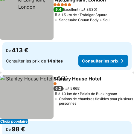
Partager
Ajouter à mes favoris
Cons
5 Étoiles
9,4
Excellent
8 930
à 1.5 km de : Trafalgar Square
Sanctuaire Chuan Body + Soul
Consulter 
413 €
De
Consulter les prix de
14 sites
Consulter les prix
Stanley House Hotel
Partager
Ajouter à mes favoris
Consul
1 Étoiles
6,2
5 665
à 1.0 km de : Palais de Buckingham
Options de chambres flexibles pour plusieurs
personnes
Choix populaire
98 €
De