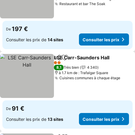
Restaurant et bar The Soak
Consulter les
197 €
De
Consulter les prix de
14 sites
Consulter les prix
LSE Carr-Saunders Hall
Partager
Ajouter à mes favoris
Co
2 Étoiles
8,1
Très bien
4 340
à 1.7 km de : Trafalgar Square
Cuisines communes à chaque étage
Consul
91 €
De
Consulter les prix de
13 sites
Consulter les prix