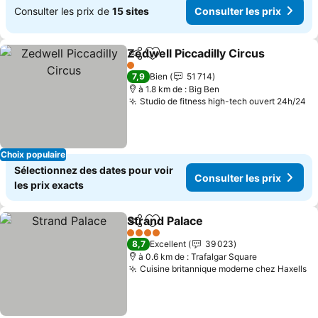
Consulter les prix de
15 sites
Consulter les prix
Zedwell Piccadilly Circus
Partager
Ajouter à mes favoris
C
1 Étoiles
7,9
Bien
51 714
à 1.8 km de : Big Ben
Studio de fitness high-tech ouvert 24h/24
Co
Choix populaire
Sélectionnez des dates pour voir
Consulter les prix
les prix exacts
Strand Palace
Partager
Ajouter à mes favoris
Consulter les
4 Étoiles
8,7
Excellent
39 023
à 0.6 km de : Trafalgar Square
Cuisine britannique moderne chez Haxells
Co