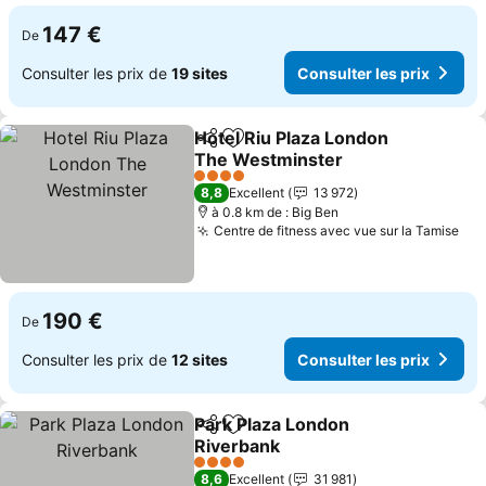
147 €
De
Consulter les prix de
19 sites
Consulter les prix
Hotel Riu Plaza London
Partager
Ajouter à mes favoris
The Westminster
Consulter les prix
4 Étoiles
8,8
Excellent
13 972
à 0.8 km de : Big Ben
Centre de fitness avec vue sur la Tamise
Con
190 €
De
Consulter les prix de
12 sites
Consulter les prix
Park Plaza London
Partager
Ajouter à mes favoris
Riverbank
Consulter les prix
4 Étoiles
8,6
Excellent
31 981