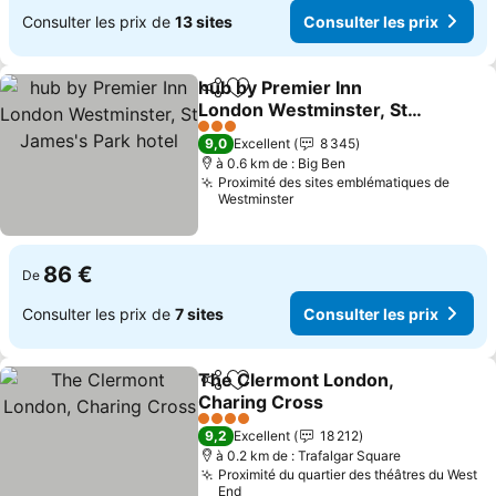
Consulter les prix de
13 sites
Consulter les prix
hub by Premier Inn
Partager
Ajouter à mes favoris
London Westminster, St
James's Park hotel
Consulter les prix
3 Étoiles
9,0
Excellent
8 345
à 0.6 km de : Big Ben
Proximité des sites emblématiques de
Westminster
86 €
De
Consulter les prix de
7 sites
Consulter les prix
The Clermont London,
Partager
Ajouter à mes favoris
Charing Cross
Consulter les prix
4 Étoiles
9,2
Excellent
18 212
à 0.2 km de : Trafalgar Square
Proximité du quartier des théâtres du West
End