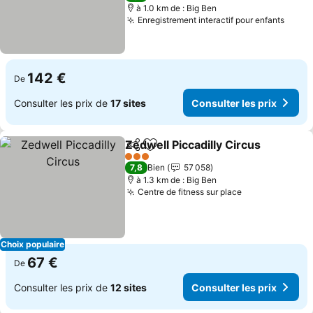
à 1.0 km de : Big Ben
Enregistrement interactif pour enfants
Consu
142 €
De
Consulter les prix de
17 sites
Consulter les prix
Zedwell Piccadilly Circus
Partager
Ajouter à mes favoris
C
3 Étoiles
7,8
Bien
57 058
à 1.3 km de : Big Ben
Centre de fitness sur place
Consulter les
Choix populaire
67 €
De
Consulter les prix de
12 sites
Consulter les prix