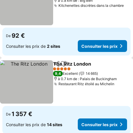
à 0.8 km de : Big Ben
Kitchenettes discrètes dans la chambre
Cons
92 €
De
Consulter les prix de
2 sites
Consulter les prix
The Ritz London
Partager
Ajouter à mes favoris
Consulter 
5 Étoiles
9,4
Excellent
14 665
à 0.7 km de : Palais de Buckingham
Restaurant Ritz étoilé au Michelin
Consulte
1 357 €
De
Consulter les prix de
14 sites
Consulter les prix