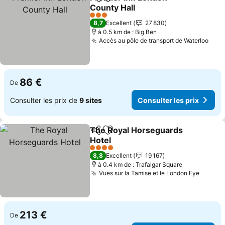
Partager
Ajouter à mes favoris
County Hall
Consulter les prix
3 Étoiles
8,7
Excellent
27 830
à 0.5 km de : Big Ben
Accès au pôle de transport de Waterloo
Cons
86 €
De
Consulter les prix de
9 sites
Consulter les prix
The Royal Horseguards
Partager
Ajouter à mes favoris
Hotel
Consulter les prix
4 Étoiles
8,8
Excellent
19 167
à 0.4 km de : Trafalgar Square
Vues sur la Tamise et le London Eye
Consult
213 €
De