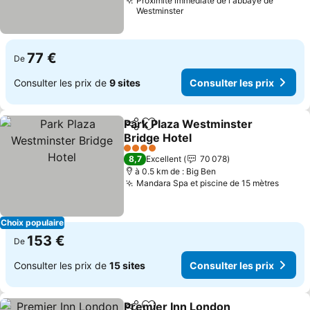
Proximité immédiate de l'abbaye de
Westminster
77 €
De
Consulter les prix de
9 sites
Consulter les prix
Park Plaza Westminster
Partager
Ajouter à mes favoris
Bridge Hotel
Consulter les prix
4 Étoiles
8,7
Excellent
70 078
à 0.5 km de : Big Ben
Mandara Spa et piscine de 15 mètres
Consul
Choix populaire
153 €
De
Consulter les prix de
15 sites
Consulter les prix
Premier Inn London