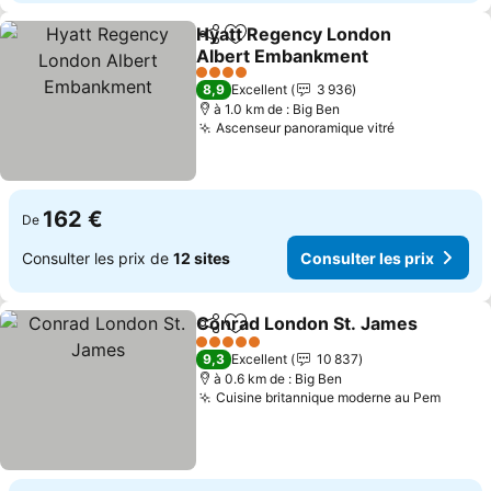
Hyatt Regency London
Partager
Ajouter à mes favoris
Albert Embankment
Consulter les prix
4 Étoiles
8,9
Excellent
3 936
à 1.0 km de : Big Ben
Ascenseur panoramique vitré
Consulter le
162 €
De
Consulter les prix de
12 sites
Consulter les prix
Conrad London St. James
Partager
Ajouter à mes favoris
5 Étoiles
9,3
Excellent
10 837
à 0.6 km de : Big Ben
Cuisine britannique moderne au Pem
Consul