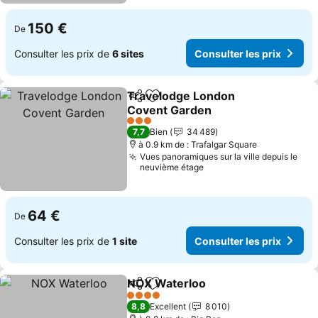
150 €
De
Consulter les prix de
6 sites
Consulter les prix
Travelodge London
Partager
Ajouter à mes favoris
Covent Garden
Consulter les prix
3 Étoiles
7,7
Bien
34 489
à 0.9 km de : Trafalgar Square
Vues panoramiques sur la ville depuis le
neuvième étage
64 €
De
Consulter les prix de
1 site
Consulter les prix
NOX Waterloo
Partager
Ajouter à mes favoris
Consulter le
4 Étoiles
8,8
Excellent
8 010