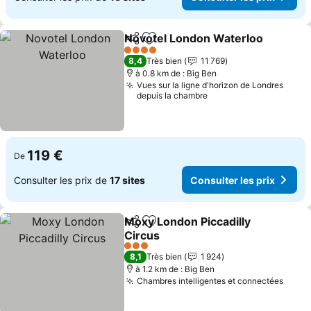
Novotel London Waterloo
Partager
Ajouter à mes favoris
4 Étoiles
8,4
Très bien
11 769
à 0.8 km de : Big Ben
Vues sur la ligne d'horizon de Londres
depuis la chambre
119 €
De
Consulter les prix de
17 sites
Consulter les prix
Moxy London Piccadilly
Partager
Ajouter à mes favoris
Circus
Consulter les prix
3 Étoiles
8,1
Très bien
1 924
à 1.2 km de : Big Ben
Chambres intelligentes et connectées
Consu