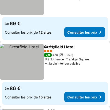
69 €
De
Consulter les prix de
12 sites
Consulter les prix
Crestfield Hotel
Partager
Ajouter à mes favoris
Consulter l
3 Étoiles
7,9
Bien
9 078
à 2.4 km de : Trafalgar Square
Jardin intérieur paisible
Consulter les pr
86 €
De
Consulter les prix de
15 sites
Consulter les prix