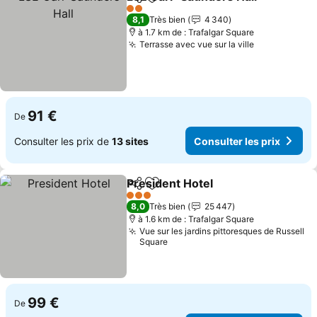
Partager
Ajouter à mes favoris
Co
2 Étoiles
8,1
Très bien
4 340
à 1.7 km de : Trafalgar Square
Terrasse avec vue sur la ville
Consulter le
91 €
De
Consulter les prix de
13 sites
Consulter les prix
President Hotel
Partager
Ajouter à mes favoris
Consulter l
3 Étoiles
8,0
Très bien
25 447
à 1.6 km de : Trafalgar Square
Vue sur les jardins pittoresques de Russell
Square
99 €
De