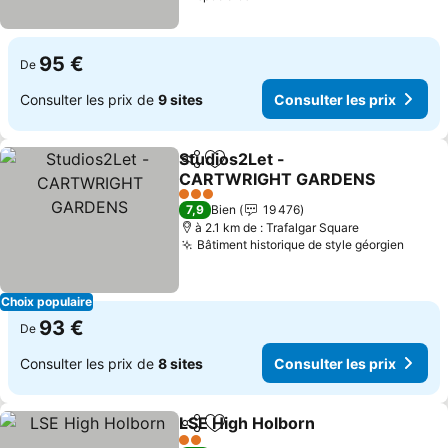
95 €
De
Consulter les prix de
9 sites
Consulter les prix
Studios2Let -
Partager
Ajouter à mes favoris
CARTWRIGHT GARDENS
Consulter les prix
3 Étoiles
7,9
Bien
19 476
à 2.1 km de : Trafalgar Square
Bâtiment historique de style géorgien
Consul
Choix populaire
93 €
De
Consulter les prix de
8 sites
Consulter les prix
LSE High Holborn
Partager
Ajouter à mes favoris
Consulter
2 Étoiles