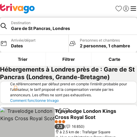
Favoris
Se con
Me
Destination
Gare de St Pancras, Londres
Arrivée/départ
Personnes et chambres
Dates
2 personnes, 1 chambre
Trier
Filtrer
Carte
Hébergements à Londres près de : Gare de St
Pancras (Londres, Grande-Bretagne)
Ce référencement par défaut prend en compte l’intérêt probable pour
l’utilisateur, le tarif proposé et la compensation versée par les
annonceurs. Les offres ne sont pas exhaustives.
Comment fonctionne trivago
Travelodge London Kings
Partager
Ajouter à mes favoris
Cross Royal Scot
Consulter les prix
3 Étoiles
7,3
16 850
à 2.5 km de : Trafalgar Square