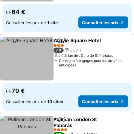
64 €
De
Consulter les prix de
1 site
Consulter les prix
Argyle Square Hotel
Partager
Ajouter à mes favoris
Consul
3 Étoiles
7,0
3 531
à 0.3 km de : Gare de St Pancras
Consigne à bagages pour les arrivées
anticipées
79 €
De
Consulter les prix de
10 sites
Consulter les prix
Pullman London St
Partager
Ajouter à mes favoris
Pancras
Consulter les prix
4 Étoiles