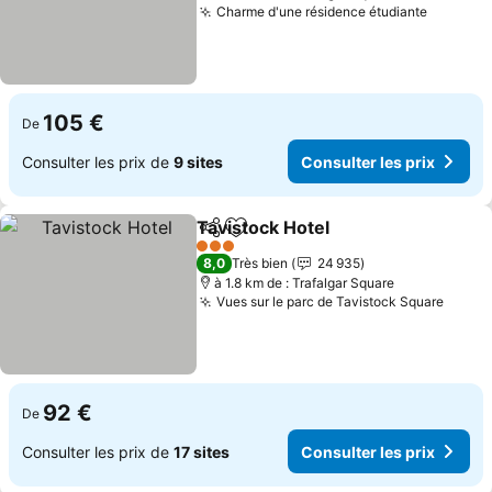
Charme d'une résidence étudiante
Consulte
105 €
De
Consulter les prix de
9 sites
Consulter les prix
Tavistock Hotel
Partager
Ajouter à mes favoris
Consulter l
3 Étoiles
8,0
Très bien
24 935
à 1.8 km de : Trafalgar Square
Vues sur le parc de Tavistock Square
Consul
92 €
De
Consulter les prix de
17 sites
Consulter les prix