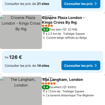
Consulter les prix de
21 sites
Consulter les prix
Crowne Plaza London -
Partager
Ajouter à mes favoris
Kings Cross By Ihg
Consulter les prix
4 Étoiles
8,0
Très bien
22 748
à 2.3 km de : Trafalgar Square
Cuisine belge raffinée au Belgo
Consulter 
126 €
De
Consulter les prix de
14 sites
Consulter les prix
The Langham, London
Partager
Ajouter à mes favoris
Cons
5 Étoiles
9,4
Excellent
8 930
à 1.5 km de : Trafalgar Square
La taverne britannique The Wigmore
Consul