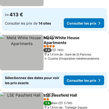
413 €
De
Consulter les prix de
14 sites
Consulter les prix
Meliá White House
Partager
Ajouter à mes favoris
Apartments
Consulter les prix
4 Étoiles
7,4
740
à 1.4 km de : Gare de St Pancras
Cuisine d'inspiration méditerranéenne
Consu
Sélectionnez des dates pour voir
Consulter les prix
les prix exacts
LSE Passfield Hall
Partager
Ajouter à mes favoris
Consulter
2 Étoiles
7,9
Bien
5 795
à 1.9 km de : Trafalgar Square