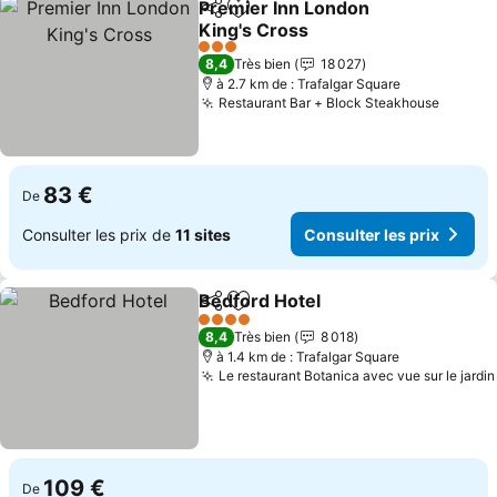
Premier Inn London
Partager
Ajouter à mes favoris
King's Cross
Consulter les prix
3 Étoiles
8,4
Très bien
18 027
à 2.7 km de : Trafalgar Square
Restaurant Bar + Block Steakhouse
Consult
83 €
De
Consulter les prix de
11 sites
Consulter les prix
Bedford Hotel
Partager
Ajouter à mes favoris
Consulter le
4 Étoiles
8,4
Très bien
8 018
à 1.4 km de : Trafalgar Square
Le restaurant Botanica avec vue sur le jardin
109 €
De