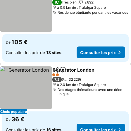
8,1
Très bien
2 892
à 0.9 km de : Trafalgar Square
Résidence étudiante pendant les vacances
C
105 €
De
Consulter les prix de
13 sites
Consulter les prix
Generator London
Partager
Ajouter à mes favoris
Consulte
2 Étoiles
7,2
32 229
à 2.0 km de : Trafalgar Square
Des étages thématiques avec une déco
unique
Choix populaire
36 €
De
Consulter les prix de
16 sites
Consulter les prix