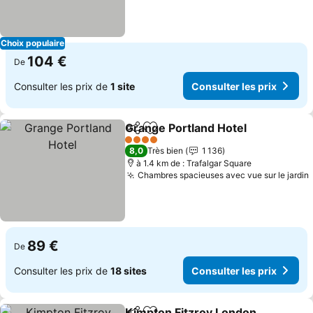
Choix populaire
104 €
De
Consulter les prix de
1 site
Consulter les prix
Grange Portland Hotel
Partager
Ajouter à mes favoris
Cons
4 Étoiles
8,0
Très bien
1 136
à 1.4 km de : Trafalgar Square
Chambres spacieuses avec vue sur le jardin
89 €
De
Consulter les prix de
18 sites
Consulter les prix
Kimpton Fitzroy London