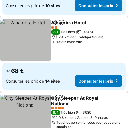
Consulter les prix de
10 sites
Consulter les prix
Alhambra Hotel
Partager
Ajouter à mes favoris
Consulter l
2 Étoiles
8,1
Très bien
9 345
à 2.4 km de : Trafalgar Square
Jardin avec vue
Consulter les prix
68 €
De
Consulter les prix de
14 sites
Consulter les prix
City Sleeper At Royal
Partager
Ajouter à mes favoris
National
Consulter les prix
4 Étoiles
8,4
Très bien
6 980
à 0.8 km de : Gare de St Pancras
Touches personnalisées pour occasions
spéciales