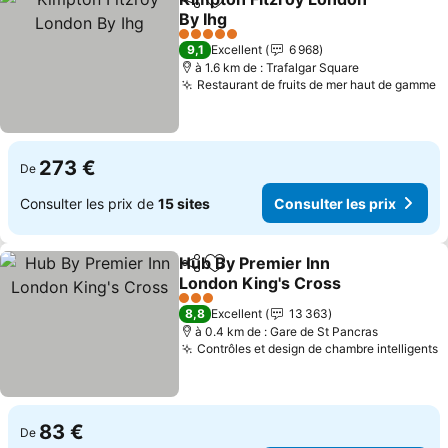
Partager
Ajouter à mes favoris
By Ihg
Consulter les prix
5 Étoiles
9,1
Excellent
6 968
à 1.6 km de : Trafalgar Square
Restaurant de fruits de mer haut de gamme
C
273 €
De
Consulter les prix de
15 sites
Consulter les prix
Hub By Premier Inn
Partager
Ajouter à mes favoris
London King's Cross
Consulter les prix
3 Étoiles
8,8
Excellent
13 363
à 0.4 km de : Gare de St Pancras
Contrôles et design de chambre intelligents
C
83 €
De