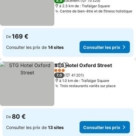
8,9
Excellent
15 325
à 2.3 km de : Trafalgar Square
Centre de bien-être et de fitness holistique
C
169 €
De
Consulter les prix de
14 sites
Consulter les prix
STG Hotel Oxford Street
Partager
Ajouter à mes favoris
Co
3 Étoiles
7,0
41 201
à 1.0 km de : Trafalgar Square
Trois restaurants variés sur place
Consulter
80 €
De
Consulter les prix de
13 sites
Consulter les prix