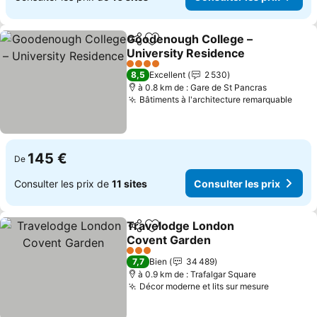
Goodenough College –
Partager
Ajouter à mes favoris
University Residence
Consulter les prix
4 Étoiles
8,5
Excellent
2 530
à 0.8 km de : Gare de St Pancras
Bâtiments à l'architecture remarquable
Cons
145 €
De
Consulter les prix de
11 sites
Consulter les prix
Travelodge London
Partager
Ajouter à mes favoris
Covent Garden
Consulter les prix
3 Étoiles
7,7
Bien
34 489
à 0.9 km de : Trafalgar Square
Décor moderne et lits sur mesure
Consulter