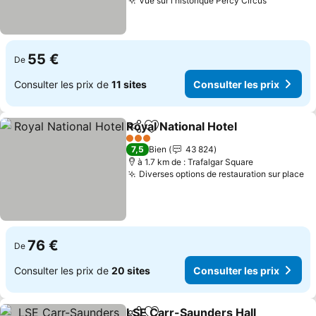
Vue sur l'historique Percy Circus
Consulter
55 €
De
Consulter les prix de
11 sites
Consulter les prix
Royal National Hotel
Partager
Ajouter à mes favoris
Consul
3 Étoiles
7,5
Bien
43 824
à 1.7 km de : Trafalgar Square
Diverses options de restauration sur place
Co
76 €
De
Consulter les prix de
20 sites
Consulter les prix
LSE Carr-Saunders Hall