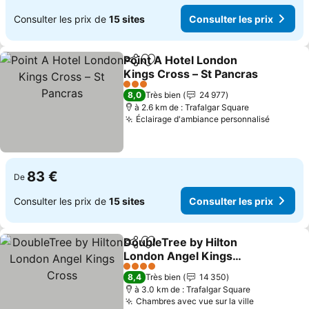
Consulter les prix de
15 sites
Consulter les prix
Point A Hotel London
Partager
Ajouter à mes favoris
Kings Cross – St Pancras
Consulter les prix
3 Étoiles
8,0
Très bien
24 977
à 2.6 km de : Trafalgar Square
Éclairage d'ambiance personnalisé
Consult
83 €
De
Consulter les prix de
15 sites
Consulter les prix
DoubleTree by Hilton
Partager
Ajouter à mes favoris
London Angel Kings
Cross
Consulter les prix
4 Étoiles
8,4
Très bien
14 350
à 3.0 km de : Trafalgar Square
Chambres avec vue sur la ville
Consulter 