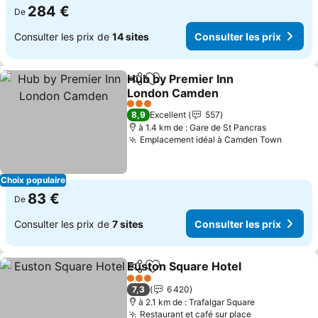
284 €
De
Consulter les prix de
14 sites
Consulter les prix
Hub by Premier Inn
Partager
Ajouter à mes favoris
London Camden
Consulter les prix
3 Étoiles
8,9
Excellent
557
à 1.4 km de : Gare de St Pancras
Emplacement idéal à Camden Town
Consult
Choix populaire
83 €
De
Consulter les prix de
7 sites
Consulter les prix
Euston Square Hotel
Partager
Ajouter à mes favoris
Consul
3 Étoiles
7,3
6 420
à 2.1 km de : Trafalgar Square
Restaurant et café sur place
Consulter le