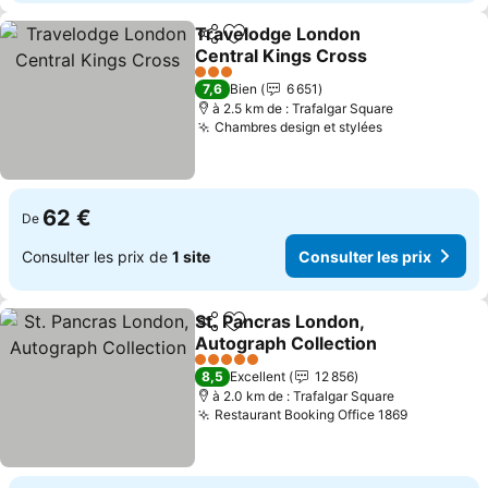
Travelodge London
Partager
Ajouter à mes favoris
Central Kings Cross
Consulter les prix
3 Étoiles
7,6
Bien
6 651
à 2.5 km de : Trafalgar Square
Chambres design et stylées
Consulter les
62 €
De
Consulter les prix de
1 site
Consulter les prix
St. Pancras London,
Partager
Ajouter à mes favoris
Autograph Collection
Consulter les prix
5 Étoiles
8,5
Excellent
12 856
à 2.0 km de : Trafalgar Square
Restaurant Booking Office 1869
Consulter 