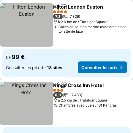
Hilton London Euston
Partager
Ajouter à mes favoris
Consu
4 Étoiles
7,3
7 329
à 2.0 km de : Trafalgar Square
Salles de bain en marbre avec articles de
toilette de luxe
99 €
De
Consulter les prix de
13 sites
Consulter les prix
Kings Cross Inn Hotel
Partager
Ajouter à mes favoris
Cons
3 Étoiles
6,0
12 483
à 2.5 km de : Trafalgar Square
Chambres avec vue sur St Pancras
Consult