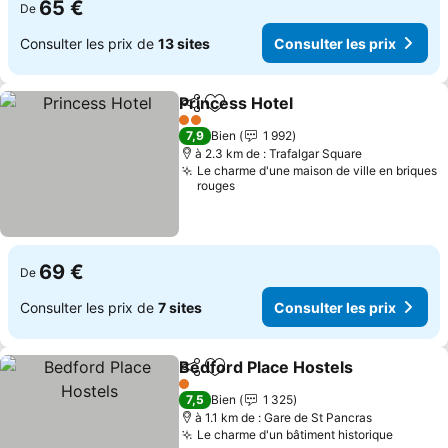
65 €
De
Consulter les prix de
13 sites
Consulter les prix
Princess Hotel
Partager
Ajouter à mes favoris
Consulter le
2 Étoiles
7,9
Bien
1 992
à 2.3 km de : Trafalgar Square
Le charme d'une maison de ville en briques
rouges
69 €
De
Consulter les prix de
7 sites
Consulter les prix
Bedford Place Hostels
Partager
Ajouter à mes favoris
Cons
1 Étoiles
7,5
Bien
1 325
à 1.1 km de : Gare de St Pancras
Le charme d'un bâtiment historique
Consult