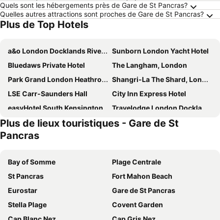
Quels sont les hébergements près de Gare de St Pancras?
Quelles autres attractions sont proches de Gare de St Pancras?
Plus de Top Hotels
a&o London Docklands Riverside
Sunborn London Yacht Hotel
Bluedaws Private Hotel
The Langham, London
Park Grand London Heathrow Hotel
Shangri-La The Shard, London
LSE Carr-Saunders Hall
City Inn Express Hotel
easyHotel South Kensington
Travelodge London Docklands Central
Plus de lieux touristiques - Gare de St
Virgin Hotels London - Shoreditch
Park Grand Paddington Court
Pancras
Holiday Inn London - Sutton by IHG
The Lensbury Resort
Premier Inn London Enfield
Travelodge London Kings Cross Royal Scot
Bay of Somme
Plage Centrale
Strand Palace
Travelodge London Central City Road
St Pancras
Fort Mahon Beach
Premier Inn South Mimms/Potters Bar
Premier Inn London Hanger Lane
Eurostar
Gare de St Pancras
Holiday Inn Express London - Newbury Park, an IHG Hotel
Park Grand Hyde Park
Stella Plage
Covent Garden
Travelodge London Wembley
Holiday Inn Express London - Wandsworth By Ihg
Cap Blanc Nez
Cap Gris Nez