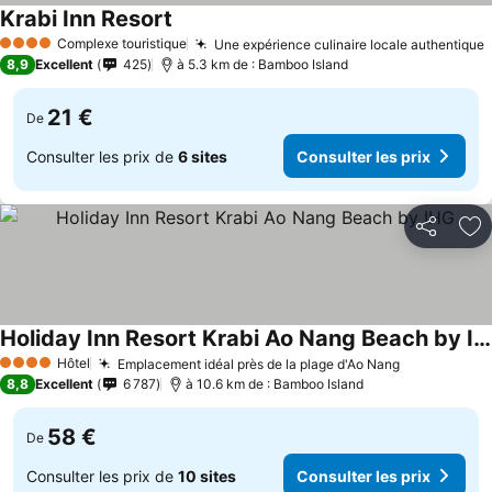
Krabi Inn Resort
Complexe touristique
Une expérience culinaire locale authentique
4 Étoiles
8,9
Excellent
425
à 5.3 km de : Bamboo Island
21 €
De
Consulter les prix de
6 sites
Consulter les prix
Partager
Aj
Holiday Inn Resort Krabi Ao Nang Beach by IHG
Hôtel
Emplacement idéal près de la plage d'Ao Nang
4 Étoiles
8,8
Excellent
6 787
à 10.6 km de : Bamboo Island
58 €
De
Consulter les prix de
10 sites
Consulter les prix