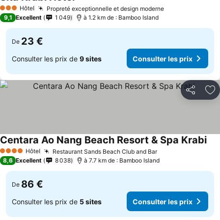
Hôtel
Propreté exceptionnelle et design moderne
3 Étoiles
9,1
Excellent
1 049
à 1.2 km de : Bamboo Island
23 €
De
Consulter les prix de
9 sites
Consulter les prix
Partager
Aj
Centara Ao Nang Beach Resort & Spa Krabi
Hôtel
Restaurant Sands Beach Club and Bar
4 Étoiles
8,6
Excellent
8 038
à 7.7 km de : Bamboo Island
86 €
De
Consulter les prix de
5 sites
Consulter les prix