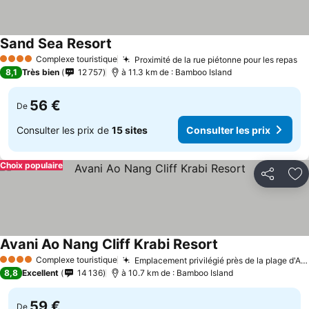
Sand Sea Resort
Complexe touristique
Proximité de la rue piétonne pour les repas
4 Étoiles
8,1
Très bien
12 757
à 11.3 km de : Bamboo Island
56 €
De
Consulter les prix de
15 sites
Consulter les prix
Choix populaire
Partager
Aj
Avani Ao Nang Cliff Krabi Resort
Complexe touristique
Emplacement privilégié près de la plage d'Ao Nang
4 Étoiles
8,8
Excellent
14 136
à 10.7 km de : Bamboo Island
59 €
De