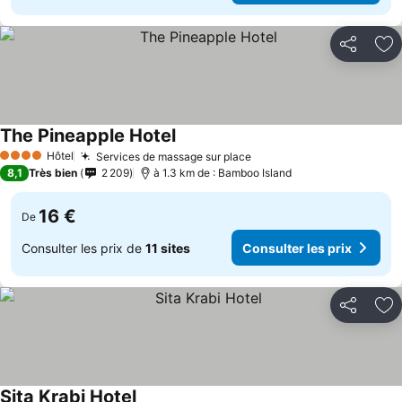
Partager
Aj
The Pineapple Hotel
Hôtel
Services de massage sur place
4 Étoiles
8,1
Très bien
2 209
à 1.3 km de : Bamboo Island
16 €
De
Consulter les prix de
11 sites
Consulter les prix
Partager
Aj
Sita Krabi Hotel