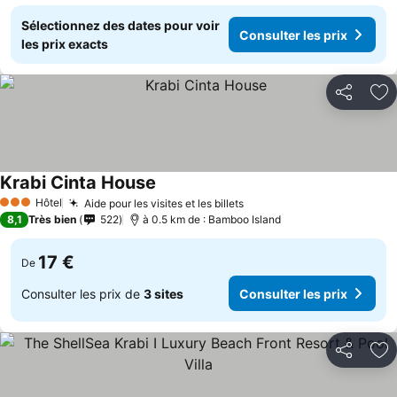
Sélectionnez des dates pour voir
Consulter les prix
les prix exacts
Partager
Aj
Krabi Cinta House
Hôtel
Aide pour les visites et les billets
3 Étoiles
8,1
Très bien
522
à 0.5 km de : Bamboo Island
17 €
De
Consulter les prix de
3 sites
Consulter les prix
Partager
Aj