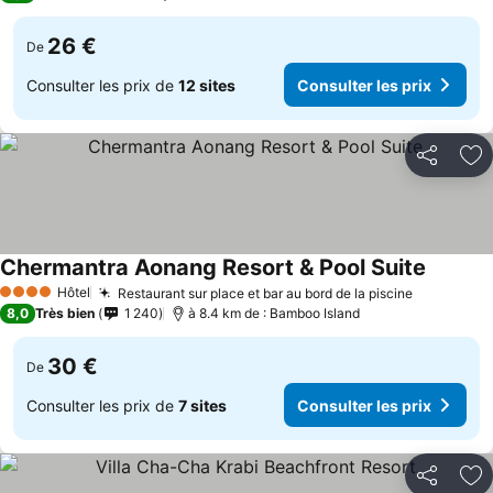
26 €
De
Consulter les prix de
12 sites
Consulter les prix
Partager
Aj
Chermantra Aonang Resort & Pool Suite
Hôtel
Restaurant sur place et bar au bord de la piscine
4 Étoiles
8,0
Très bien
1 240
à 8.4 km de : Bamboo Island
30 €
De
Consulter les prix de
7 sites
Consulter les prix
Partager
Aj