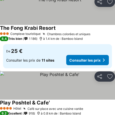
Partager
Aj
The Fong Krabi Resort
Complexe touristique
Chambres colorées et uniques
3 Étoiles
8,4
Très bien
1 186
à 1.4 km de : Bamboo Island
25 €
De
Consulter les prix de
11 sites
Consulter les prix
Partager
Aj
Play Poshtel & Cafe'
Hôtel
Café sur place avec une cuisine variée
4 Étoiles
9,2
Excellent
918
à 0.8 km de : Bamboo Island