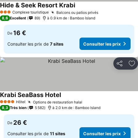
Hide & Seek Resort Krabi
Complexe touristique
Balcons ou patios privés
3 Étoiles
8,6
Excellent
89
à 0.9 km de : Bamboo Island
16 €
De
Consulter les prix de
7 sites
Consulter les prix
Partager
Aj
Krabi SeaBass Hotel
Hôtel
Options de restauration halal
4 Étoiles
8,3
Très bien
5 582
à 2.0 km de : Bamboo Island
26 €
De
Consulter les prix de
11 sites
Consulter les prix