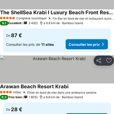
The ShellSea Krabi I Luxury Beach Front Resort & Pool Villa
Complexe touristique
Fin Bar en bord de mer et restaurant ouvert toute la journée
5 Étoiles
9,1
Excellent
3 492
à 6.8 km de : Bamboo Island
87 €
De
Consulter les prix de
11 sites
Consulter les prix
Partager
Aj
Arawan Beach Resort Krabi
Hôtel
Dîner en bord de mer dans une ambiance sereine
4 Étoiles
8,2
Très bien
1 805
à 8.8 km de : Bamboo Island
28 €
De