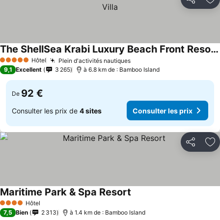
Partager
Aj
The ShellSea Krabi Luxury Beach Front Resort & Pool Villa
Hôtel
Plein d'activités nautiques
5 Étoiles
9,1
Excellent
3 265
à 6.8 km de : Bamboo Island
92 €
De
Consulter les prix de
4 sites
Consulter les prix
Partager
Aj
Maritime Park & Spa Resort
Hôtel
4 Étoiles
7,5
Bien
2 313
à 1.4 km de : Bamboo Island