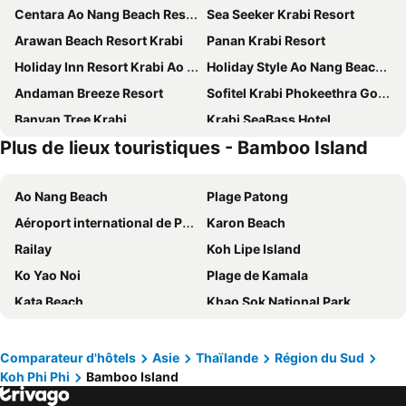
Centara Ao Nang Beach Resort & Spa Krabi
Sea Seeker Krabi Resort
Arawan Beach Resort Krabi
Panan Krabi Resort
Holiday Inn Resort Krabi Ao Nang Beach by IHG
Holiday Style Ao Nang Beach Resort, Krabi
Andaman Breeze Resort
Sofitel Krabi Phokeethra Golf & Spa Resort
Banyan Tree Krabi
Krabi SeaBass Hotel
Plus de lieux touristiques - Bamboo Island
The Scene Cliff View Villas
Chermantra Aonang Resort & Pool Suite
The Elements Krabi Resort
BlueSotel Krabi AoNang Beach
Ao Nang Beach
Plage Patong
Varana Krabi Hotel
BlueSotel SMART Krabi Aonang Beach - Adults only
Aéroport international de Phuket
Karon Beach
Villa Cha-Cha Krabi Beachfront Resort
Krabi Heritage Hotel
Railay
Koh Lipe Island
Hotel Adam Krabi
ibis Styles Krabi Ao Nang
Ko Yao Noi
Plage de Kamala
Anana Ecological Resort Krabi
Maneetel Krabi Beachfront
Kata Beach
Khao Sok National Park
Centara Life Phu Pano Resort Krabi
Wake Up Aonang Hotel
Baie de Krabi
Aéroport de Krabi
Deevana Plaza Krabi Aonang
Krabi Green Hill Pool Villas
Koh Phi-Phi
Phra Nang Beach
Srisuksant Resort
Sugar Marina Hotel CLIFFHANGER Aonang
Comparateur d'hôtels
Asie
Thaïlande
Région du Sud
Koh Phi Phi
Bamboo Island
Jungceylon
Soi Bangla
Infinity Aonang Krabi
GLOW Ao Nang Krabi