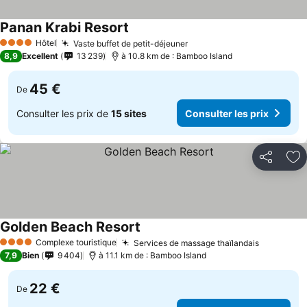
Panan Krabi Resort
Hôtel
Vaste buffet de petit-déjeuner
4 Étoiles
8,9
Excellent
13 239
à 10.8 km de : Bamboo Island
45 €
De
Consulter les prix de
15 sites
Consulter les prix
Partager
Aj
Golden Beach Resort
Complexe touristique
Services de massage thaïlandais
4 Étoiles
7,9
Bien
9 404
à 11.1 km de : Bamboo Island
22 €
De