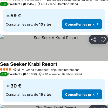
4 Étoiles
8,8
Excellent
2 457
à 9.1 km de : Bamboo Island
59 €
De
Consulter les prix de
13 sites
Consulter les prix
Partager
Aj
Sea Seeker Krabi Resort
Hôtel
Grand buffet petit-déjeuner international
4 Étoiles
8,9
Excellent
10 886
à 10.4 km de : Bamboo Island
30 €
De
Consulter les prix de
16 sites
Consulter les prix