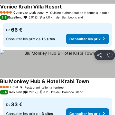
Venice Krabi Villa Resort
Complexe touristique
Cuisine authentique de la ferme à la table
4 Étoiles
8,8
Excellent
2 912
à 7.0 km de : Bamboo Island
66 €
De
Consulter les prix de
15 sites
Consulter les prix
Partager
Aj
Blu Monkey Hub & Hotel Krabi Town
Hôtel
Restaurant italien à l'entrée
3 Étoiles
8,4
Très bien
2 817
à 2.6 km de : Bamboo Island
33 €
De
Consulter les prix de
3 sites
Consulter les prix