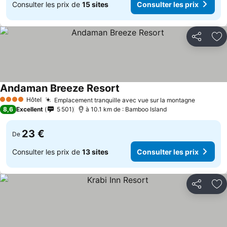
Consulter les prix de
15 sites
Consulter les prix
Partager
Aj
Andaman Breeze Resort
Hôtel
Emplacement tranquille avec vue sur la montagne
4 Étoiles
8,6
Excellent
5 501
à 10.1 km de : Bamboo Island
23 €
De
Consulter les prix de
13 sites
Consulter les prix
Partager
Aj