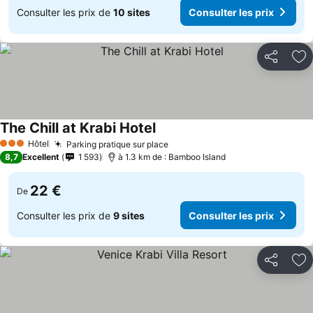
Consulter les prix de
10 sites
Consulter les prix
Partager
Aj
The Chill at Krabi Hotel
Hôtel
Parking pratique sur place
3 Étoiles
8,7
Excellent
1 593
à 1.3 km de : Bamboo Island
22 €
De
Consulter les prix de
9 sites
Consulter les prix
Partager
Aj