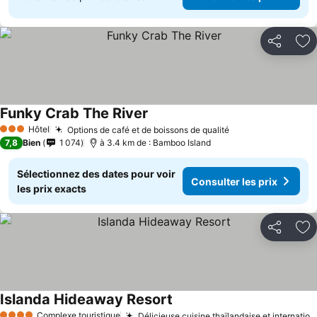
Partager
Aj
Funky Crab The River
Hôtel
Options de café et de boissons de qualité
3 Étoiles
7,8
Bien
1 074
à 3.4 km de : Bamboo Island
Sélectionnez des dates pour voir
Consulter les prix
les prix exacts
Partager
Aj
Islanda Hideaway Resort
Complexe touristique
Délicieuse cuisine thaïlandaise et internationale