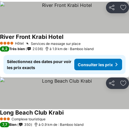
Partager
Aj
River Front Krabi Hotel
Hôtel
Services de massage sur place
4 Étoiles
8,2
Très bien
2 036
à 1.9 km de : Bamboo Island
Sélectionnez des dates pour voir
Consulter les prix
les prix exacts
Partager
Aj
Long Beach Club Krabi
Complexe touristique
3 Étoiles
7,7
Bien
350
à 0.9 km de : Bamboo Island