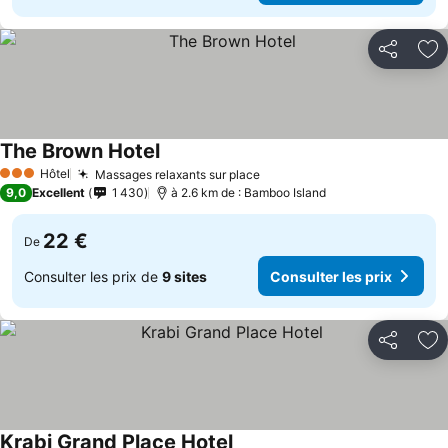
Partager
Aj
The Brown Hotel
Hôtel
Massages relaxants sur place
3 Étoiles
9,0
Excellent
1 430
à 2.6 km de : Bamboo Island
22 €
De
Consulter les prix de
9 sites
Consulter les prix
Partager
Aj
Krabi Grand Place Hotel