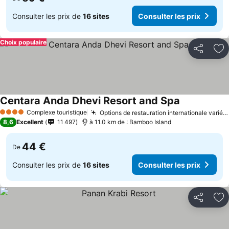
Consulter les prix de
16 sites
Consulter les prix
Choix populaire
Partager
Aj
Centara Anda Dhevi Resort and Spa
Complexe touristique
Options de restauration internationale variées
4 Étoiles
8,6
Excellent
11 497
à 11.0 km de : Bamboo Island
44 €
De
Consulter les prix de
16 sites
Consulter les prix
Partager
Aj