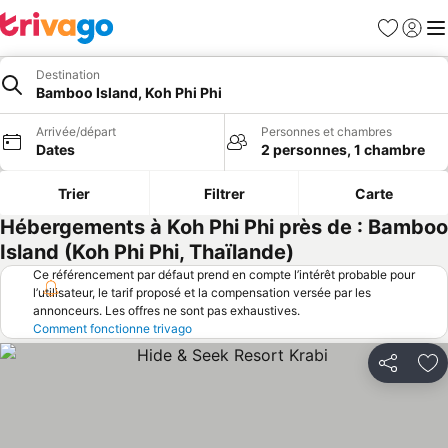
Favoris
Se con
Me
Destination
Bamboo Island, Koh Phi Phi
Arrivée/départ
Personnes et chambres
Dates
2 personnes, 1 chambre
Trier
Filtrer
Carte
Hébergements à Koh Phi Phi près de : Bamboo
Island (Koh Phi Phi, Thaïlande)
Ce référencement par défaut prend en compte l’intérêt probable pour
l’utilisateur, le tarif proposé et la compensation versée par les
annonceurs. Les offres ne sont pas exhaustives.
Comment fonctionne trivago
Partager
Aj