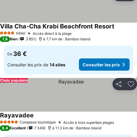
Villa Cha-Cha Krabi Beachfront Resort
Hôtel
Accès direct à la plage
4 Étoiles
7,8
Bien
3 851
à 7.7 km de : Bamboo Island
36 €
De
Consulter les prix de
14 sites
Consulter les prix
Choix populaire
Partager
Aj
Rayavadee
Complexe touristique
Accès à trois superbes plages
5 Étoiles
9,4
Excellent
7 349
à 11.3 km de : Bamboo Island