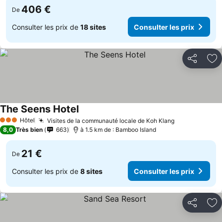
406 €
De
Consulter les prix de
18 sites
Consulter les prix
Partager
Aj
The Seens Hotel
Hôtel
Visites de la communauté locale de Koh Klang
3 Étoiles
8,0
Très bien
663
à 1.5 km de : Bamboo Island
21 €
De
Consulter les prix de
8 sites
Consulter les prix
Partager
Aj