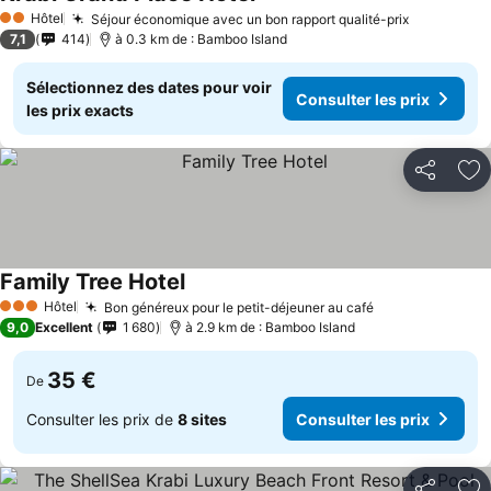
Hôtel
Séjour économique avec un bon rapport qualité-prix
2 Étoiles
7,1
414
à 0.3 km de : Bamboo Island
Sélectionnez des dates pour voir
Consulter les prix
les prix exacts
Partager
Aj
Family Tree Hotel
Hôtel
Bon généreux pour le petit-déjeuner au café
3 Étoiles
9,0
Excellent
1 680
à 2.9 km de : Bamboo Island
35 €
De
Consulter les prix de
8 sites
Consulter les prix