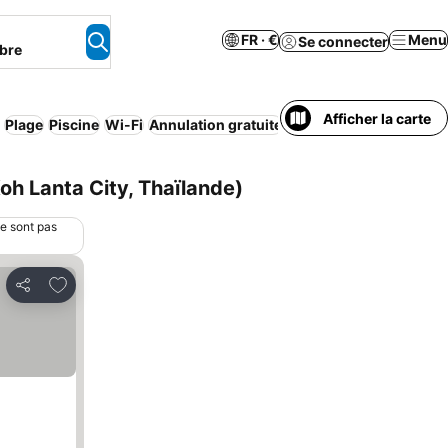
FR · €
Menu
Se connecter
bre
Afficher la carte
Plage
Piscine
Wi-Fi
Annulation gratuite
Complexe touristique
oh Lanta City, Thaïlande)
ne sont pas
Ajouter à mes favoris
Partager