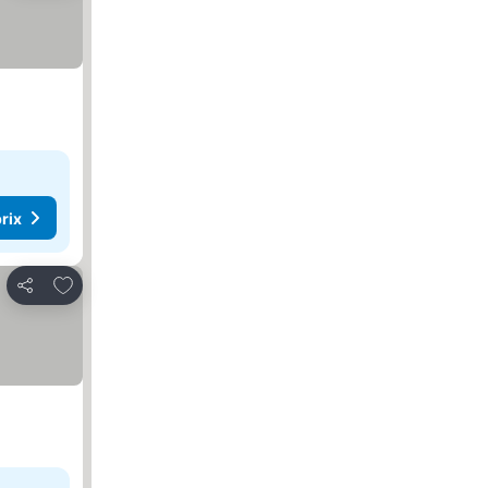
rix
Ajouter à mes favoris
Partager