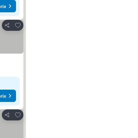
rix
Ajouter à mes favoris
Partager
rix
Ajouter à mes favoris
Partager