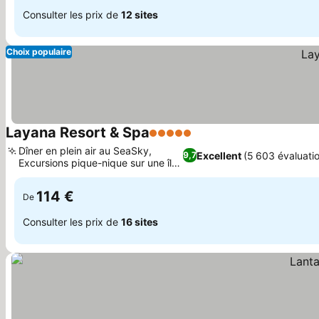
Consulter les prix de
12 sites
Choix populaire
Layana Resort & Spa
5 Étoiles
Dîner en plein air au SeaSky,
Excellent
(5 603 évaluati
9,7
Excursions pique-nique sur une île
privée
114 €
De
Consulter les prix de
16 sites