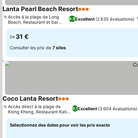
Lanta Pearl Beach Resort
3 Étoiles
Accès à la plage de Long
Excellent
(2 835 évaluations)
8,9
Beach, Restaurant et bar
Pearl
31 €
De
Consulter les prix de
7 sites
Coco Lanta Resort
3 Étoiles
Accès direct à la plage de
Excellent
(3 604 évaluations)
9,1
Klong Khong, Restaurant Kati
Kala
Sélectionnez des dates pour voir les prix exacts