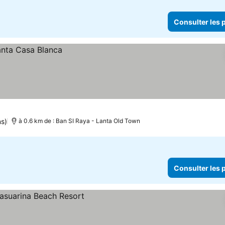
Consulter les p
ns)
à 0.6 km de : Ban SI Raya - Lanta Old Town
Consulter les p