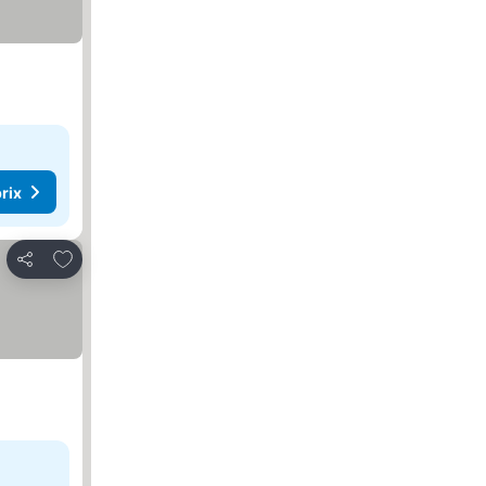
rix
Ajouter à mes favoris
Partager