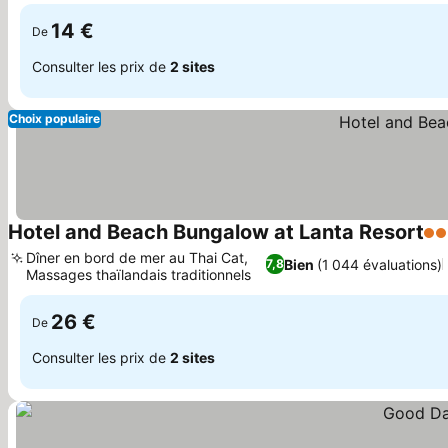
barbecue
14 €
De
Consulter les prix de
2 sites
Choix populaire
Hotel and Beach Bungalow at Lanta Resort
4 É
Dîner en bord de mer au Thai Cat,
Bien
(1 044 évaluations)
7,8
Massages thaïlandais traditionnels
26 €
De
Consulter les prix de
2 sites