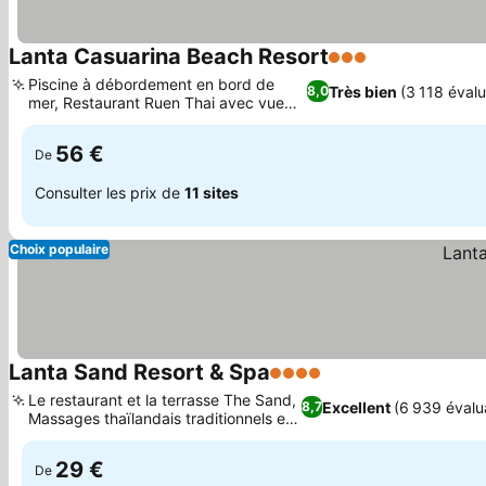
Lanta Casuarina Beach Resort
3 Étoiles
Piscine à débordement en bord de
Très bien
(3 118 évalu
8,0
mer, Restaurant Ruen Thai avec vue
sur la mer
56 €
De
Consulter les prix de
11 sites
Choix populaire
Lanta Sand Resort & Spa
4 Étoiles
Le restaurant et la terrasse The Sand,
Excellent
(6 939 évalu
8,7
Massages thaïlandais traditionnels et
spa
29 €
De