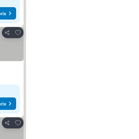
rix
Ajouter à mes favoris
Partager
rix
Ajouter à mes favoris
Partager