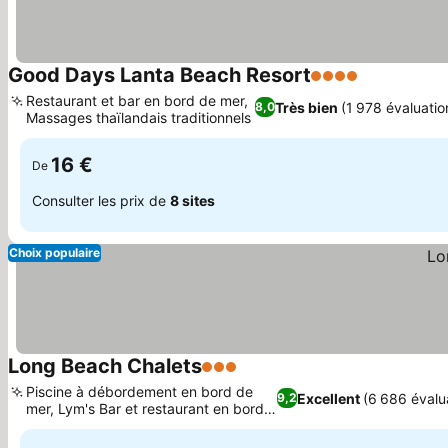
Good Days Lanta Beach Resort
4 Étoiles
Restaurant et bar en bord de mer,
Très bien
(1 978 évaluatio
8,0
Massages thaïlandais traditionnels
16 €
De
Consulter les prix de
8 sites
Choix populaire
Long Beach Chalets
3 Étoiles
Piscine à débordement en bord de
Excellent
(6 686 évalu
9,2
mer, Lym's Bar et restaurant en bord
de mer