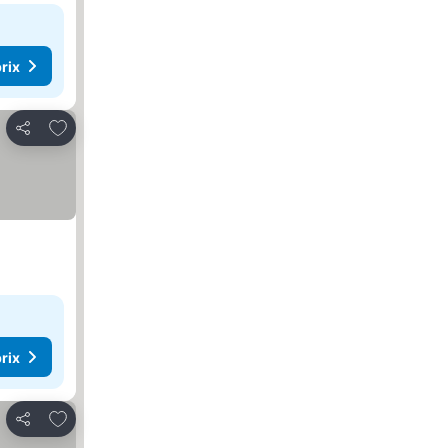
rix
Ajouter à mes favoris
Partager
rix
Ajouter à mes favoris
Partager