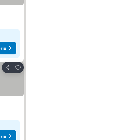
rix
Ajouter à mes favoris
Partager
rix