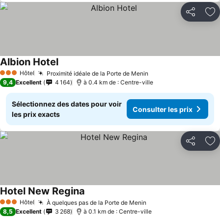
Partager
Aj
Albion Hotel
Hôtel
Proximité idéale de la Porte de Menin
3 Étoiles
9,4
Excellent
4 164
à 0.4 km de : Centre-ville
Sélectionnez des dates pour voir
Consulter les prix
les prix exacts
Partager
Aj
Hotel New Regina
Hôtel
À quelques pas de la Porte de Menin
3 Étoiles
8,5
Excellent
3 268
à 0.1 km de : Centre-ville