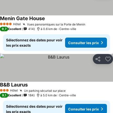
Menin Gate House
Hôtel
Vues panoramiques sur la Porte de Menin
4 Étoiles
9,7
Excellent
414
à 0.6 km de : Centre-ville
Sélectionnez des dates pour voir
Consulter les prix
les prix exacts
Partager
Aj
B&B Laurus
Hôtel
Un parking sécurisé sur place
3 Étoiles
9,1
Excellent
184
à 5.0 km de : Centre-ville
Sélectionnez des dates pour voir
Consulter les prix
les prix exacts