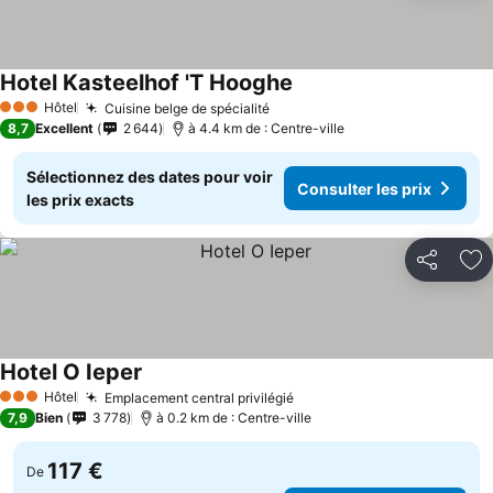
Hotel Kasteelhof 'T Hooghe
Hôtel
Cuisine belge de spécialité
3 Étoiles
8,7
Excellent
2 644
à 4.4 km de : Centre-ville
Sélectionnez des dates pour voir
Consulter les prix
les prix exacts
Partager
Aj
Hotel O Ieper
Hôtel
Emplacement central privilégié
3 Étoiles
7,9
Bien
3 778
à 0.2 km de : Centre-ville
117 €
De