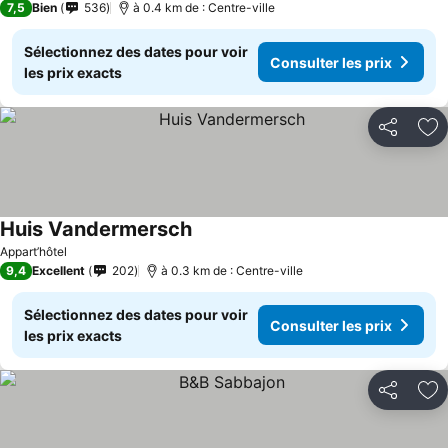
7,5
Bien
536
à 0.4 km de : Centre-ville
Sélectionnez des dates pour voir
Consulter les prix
les prix exacts
Partager
Aj
Huis Vandermersch
Appart’hôtel
9,4
Excellent
202
à 0.3 km de : Centre-ville
Sélectionnez des dates pour voir
Consulter les prix
les prix exacts
Partager
Aj