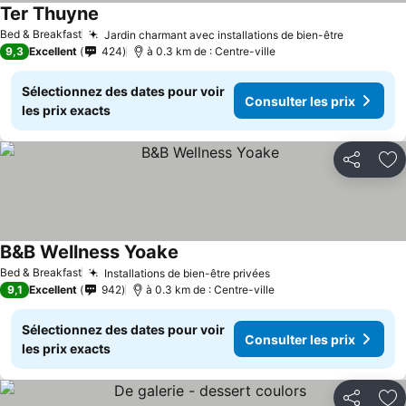
Ter Thuyne
Bed & Breakfast
Jardin charmant avec installations de bien-être
9,3
Excellent
424
à 0.3 km de : Centre-ville
Sélectionnez des dates pour voir
Consulter les prix
les prix exacts
Partager
Aj
B&B Wellness Yoake
Bed & Breakfast
Installations de bien-être privées
9,1
Excellent
942
à 0.3 km de : Centre-ville
Sélectionnez des dates pour voir
Consulter les prix
les prix exacts