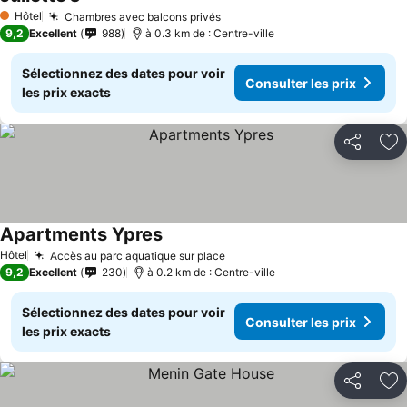
Hôtel
Chambres avec balcons privés
1 Étoiles
9,2
Excellent
988
à 0.3 km de : Centre-ville
Sélectionnez des dates pour voir
Consulter les prix
les prix exacts
Partager
Aj
Apartments Ypres
Hôtel
Accès au parc aquatique sur place
9,2
Excellent
230
à 0.2 km de : Centre-ville
Sélectionnez des dates pour voir
Consulter les prix
les prix exacts
Partager
Aj