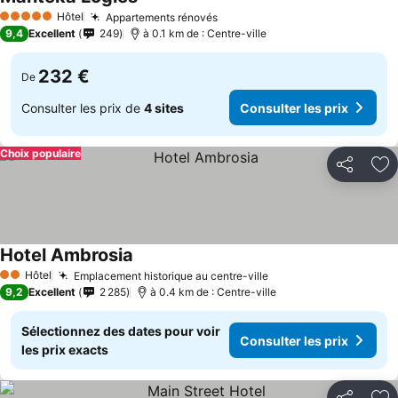
Hôtel
Appartements rénovés
5 Étoiles
9,4
Excellent
249
à 0.1 km de : Centre-ville
232 €
De
Consulter les prix de
4 sites
Consulter les prix
Choix populaire
Partager
Aj
Hotel Ambrosia
Hôtel
Emplacement historique au centre-ville
2 Étoiles
9,2
Excellent
2 285
à 0.4 km de : Centre-ville
Sélectionnez des dates pour voir
Consulter les prix
les prix exacts