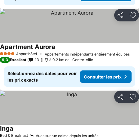
Partager
Aj
Apartment Aurora
Appart’hôtel
Appartements indépendants entièrement équipés
4 Étoiles
9,3
Excellent
131
à 0.2 km de : Centre-ville
Sélectionnez des dates pour voir
Consulter les prix
les prix exacts
Partager
Aj
Inga
Bed & Breakfast
Vues sur rue calme depuis les unités