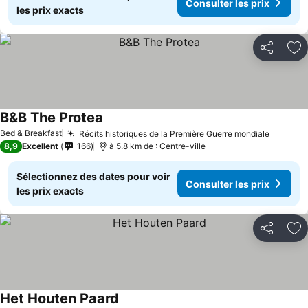
Consulter les prix
les prix exacts
Partager
Aj
B&B The Protea
Bed & Breakfast
Récits historiques de la Première Guerre mondiale
8,9
Excellent
166
à 5.8 km de : Centre-ville
Sélectionnez des dates pour voir
Consulter les prix
les prix exacts
Partager
Aj
Het Houten Paard