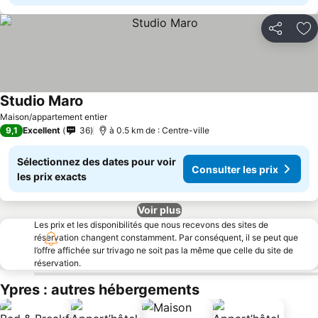
Partager
Aj
Studio Maro
Maison/appartement entier
9,1
Excellent
36
à 0.5 km de : Centre-ville
Sélectionnez des dates pour voir
Consulter les prix
les prix exacts
Voir plus
Les prix et les disponibilités que nous recevons des sites de
réservation changent constamment. Par conséquent, il se peut que
l’offre affichée sur trivago ne soit pas la même que celle du site de
réservation.
Ypres : autres hébergements