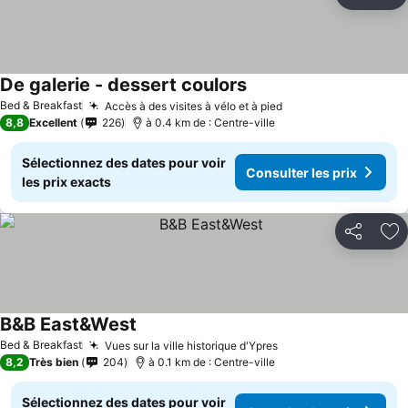
Partager
Aj
De galerie - dessert coulors
Bed & Breakfast
Accès à des visites à vélo et à pied
8,8
Excellent
226
à 0.4 km de : Centre-ville
Sélectionnez des dates pour voir
Consulter les prix
les prix exacts
Partager
Aj
B&B East&West
Bed & Breakfast
Vues sur la ville historique d'Ypres
8,2
Très bien
204
à 0.1 km de : Centre-ville
Sélectionnez des dates pour voir