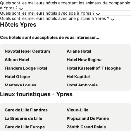
Quels sont les meilleurs hôtels acceptant les animaux de compagnie
à Ypres ?
Quels sont les meilleurs hôtels avec spa à Ypres ?
Quels sont les meilleurs hôtels avec une piscine à Ypres ?
Hôtels Ypres
Ces hôtels sont susceptibles de vous intéresser...
Novotel Ieper Centrum
Ariane Hotel
Albion Hotel
Hotel New Regina
Flanders Lodge Hotel
Hotel Kasteelhof 'T Hooghe
Hotel O Ieper
Het Kapittel
Manteka Logies
Hotel Ambrosia
Lieux touristiques - Ypres
Main Street Hotel
Elysian
Hotel De Lissewal
Juliette's
Gare de Lille Flandres
Vieux-Lille
Apartments Ypres
Menin Gate House
La Braderie de Lille
Plopsaland De Panne
B&B Laurus
Alliance Hotel Ieper Centrum
Gare de Lille Europe
Zénith Grand Palais
Hotel Landhuis 't Wilgenerf
Albertushof