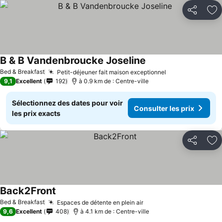
Partager
Aj
B & B Vandenbroucke Joseline
Bed & Breakfast
Petit-déjeuner fait maison exceptionnel
9,1
Excellent
192
à 0.9 km de : Centre-ville
Sélectionnez des dates pour voir
Consulter les prix
les prix exacts
Partager
Aj
Back2Front
Bed & Breakfast
Espaces de détente en plein air
9,6
Excellent
408
à 4.1 km de : Centre-ville