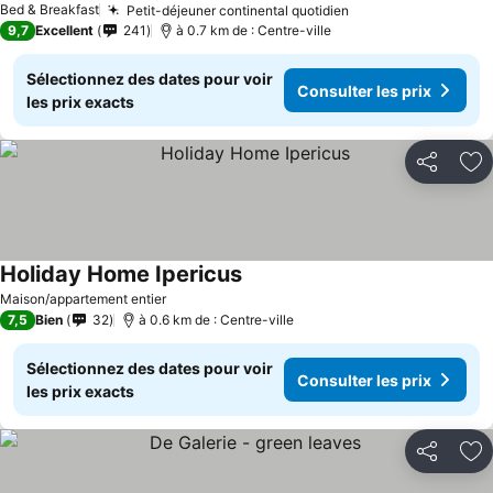
Bed & Breakfast
Petit-déjeuner continental quotidien
9,7
Excellent
241
à 0.7 km de : Centre-ville
Sélectionnez des dates pour voir
Consulter les prix
les prix exacts
Partager
Aj
Holiday Home Ipericus
Maison/appartement entier
7,5
Bien
32
à 0.6 km de : Centre-ville
Sélectionnez des dates pour voir
Consulter les prix
les prix exacts
Partager
Aj