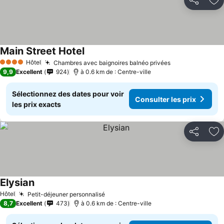
Partager
Aj
Main Street Hotel
Hôtel
Chambres avec baignoires balnéo privées
4 Étoiles
9,9
Excellent
924
à 0.6 km de : Centre-ville
Sélectionnez des dates pour voir
Consulter les prix
les prix exacts
Partager
Aj
Elysian
Hôtel
Petit-déjeuner personnalisé
8,7
Excellent
473
à 0.6 km de : Centre-ville