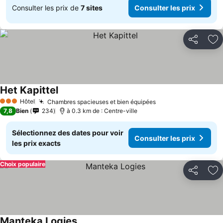
Consulter les prix de
7 sites
Consulter les prix
Partager
Aj
Het Kapittel
Hôtel
Chambres spacieuses et bien équipées
3 Étoiles
7,8
Bien
234
à 0.3 km de : Centre-ville
Sélectionnez des dates pour voir
Consulter les prix
les prix exacts
Choix populaire
Partager
Aj
Manteka Logies