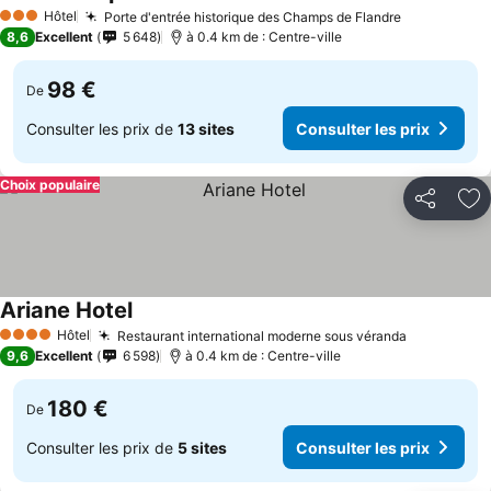
Hôtel
Porte d'entrée historique des Champs de Flandre
3 Étoiles
8,6
Excellent
5 648
à 0.4 km de : Centre-ville
98 €
De
Consulter les prix de
13 sites
Consulter les prix
Choix populaire
Partager
Aj
Ariane Hotel
Hôtel
Restaurant international moderne sous véranda
4 Étoiles
9,6
Excellent
6 598
à 0.4 km de : Centre-ville
180 €
De
Consulter les prix de
5 sites
Consulter les prix