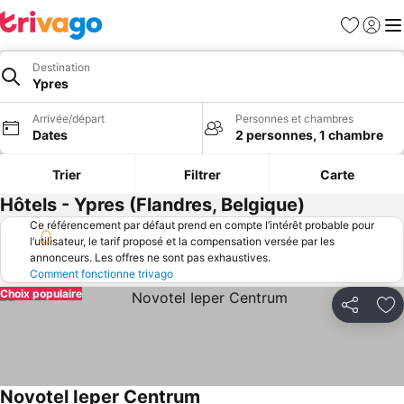
Favoris
Se con
Me
Destination
Ypres
Arrivée/départ
Personnes et chambres
Dates
2 personnes, 1 chambre
Trier
Filtrer
Carte
Hôtels - Ypres (Flandres, Belgique)
Ce référencement par défaut prend en compte l’intérêt probable pour
l’utilisateur, le tarif proposé et la compensation versée par les
annonceurs. Les offres ne sont pas exhaustives.
Comment fonctionne trivago
Choix populaire
Partager
Aj
Novotel Ieper Centrum