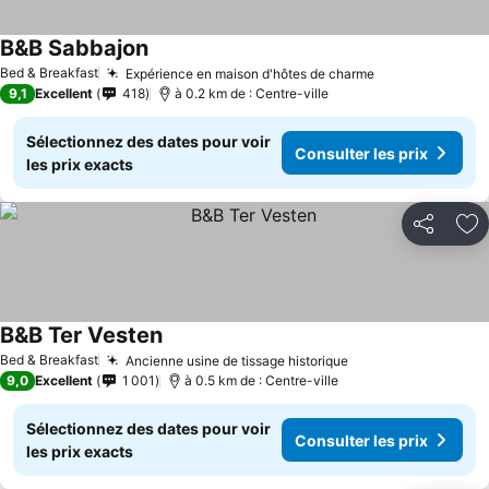
B&B Sabbajon
Bed & Breakfast
Expérience en maison d'hôtes de charme
9,1
Excellent
418
à 0.2 km de : Centre-ville
Sélectionnez des dates pour voir
Consulter les prix
les prix exacts
Partager
Aj
B&B Ter Vesten
Bed & Breakfast
Ancienne usine de tissage historique
9,0
Excellent
1 001
à 0.5 km de : Centre-ville
Sélectionnez des dates pour voir
Consulter les prix
les prix exacts