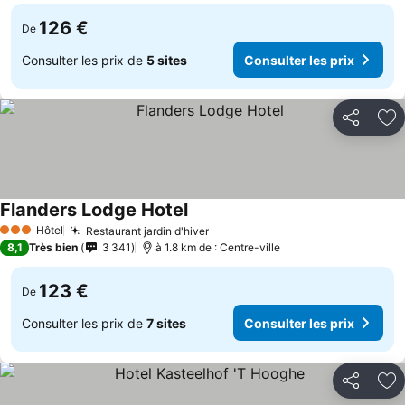
126 €
De
Consulter les prix de
5 sites
Consulter les prix
Partager
Aj
Flanders Lodge Hotel
Hôtel
Restaurant jardin d'hiver
3 Étoiles
8,1
Très bien
3 341
à 1.8 km de : Centre-ville
123 €
De
Consulter les prix de
7 sites
Consulter les prix
Partager
Aj