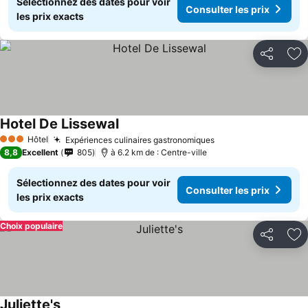
Sélectionnez des dates pour voir
Consulter les prix
les prix exacts
Partager
Aj
Hotel De Lissewal
Hôtel
Expériences culinaires gastronomiques
3 Étoiles
8,8
Excellent
805
à 6.2 km de : Centre-ville
Sélectionnez des dates pour voir
Consulter les prix
les prix exacts
Choix populaire
Partager
Aj
Juliette's