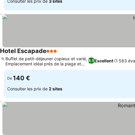
Consulter les prix de
3 sites
Hotel Escapade
3 Étoiles
Buffet de petit-déjeuner copieux et varié,
Excellent
(1 583 éva
8,5
Emplacement idéal près de la plage et
des bois
140 €
De
Consulter les prix de
2 sites