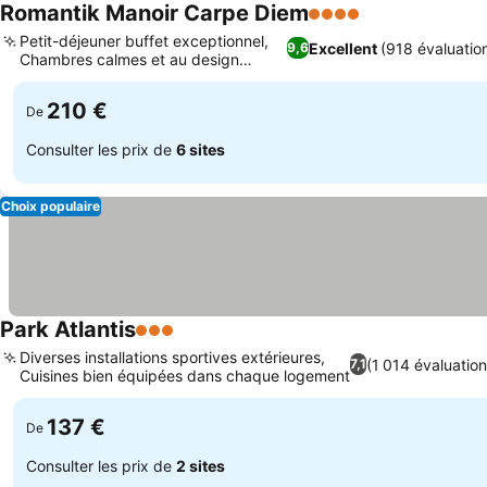
Romantik Manoir Carpe Diem
4 Étoiles
Petit-déjeuner buffet exceptionnel,
Excellent
(918 évaluatio
9,6
Chambres calmes et au design
unique
210 €
De
Consulter les prix de
6 sites
Choix populaire
Park Atlantis
3 Étoiles
Diverses installations sportives extérieures,
(1 014 évaluation
7,1
Cuisines bien équipées dans chaque logement
137 €
De
Consulter les prix de
2 sites