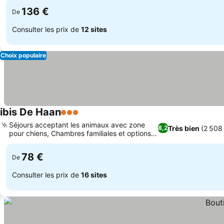
136 €
De
Consulter les prix de
12 sites
Choix populaire
ibis De Haan
3 Étoiles
Séjours acceptant les animaux avec zone
Très bien
(2 508
8,2
pour chiens, Chambres familiales et options
communicantes
78 €
De
Consulter les prix de
16 sites