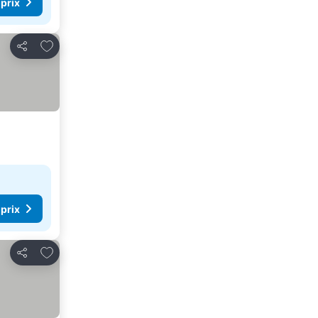
 prix
Ajouter à mes favoris
Partager
 prix
Ajouter à mes favoris
Partager