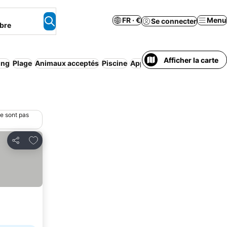
FR · €
Menu
Se connecter
bre
Afficher la carte
ing
Plage
Animaux acceptés
Piscine
Appart’hôtel
Ann
ne sont pas
Ajouter à mes favoris
Partager