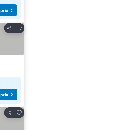
 prix
Ajouter à mes favoris
Partager
 prix
Ajouter à mes favoris
Partager