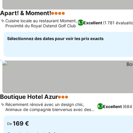
Apart! & Moment!
4 Étoiles
Cuisine locale au restaurant Moment,
Excellent
(1 781 évaluati
8,7
Proximité du Royal Ostend Golf Club
Sélectionnez des dates pour voir les prix exacts
Boutique Hotel Azur
3 Étoiles
Récemment rénové avec un design chic,
Excellent
(684 
8,7
Animaux de compagnie bienvenus avec des
attentions spéciales
169 €
De