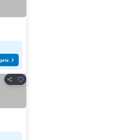
 prix
Ajouter à mes favoris
Partager