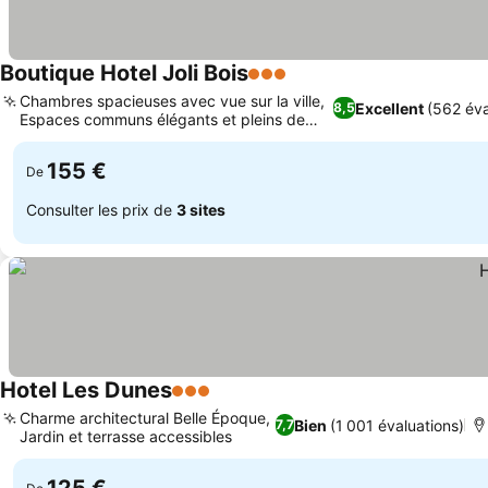
Boutique Hotel Joli Bois
3 Étoiles
Chambres spacieuses avec vue sur la ville,
Excellent
(562 éva
8,5
Espaces communs élégants et pleins de
caractère
155 €
De
Consulter les prix de
3 sites
Hotel Les Dunes
3 Étoiles
Charme architectural Belle Époque,
Bien
(1 001 évaluations)
7,7
Jardin et terrasse accessibles