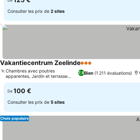
125 €
De
Consulter les prix de
2 sites
Vakantiecentrum Zeelinde
3 Étoiles
Chambres avec poutres
Bien
(1 211 évaluations)
7,8
apparentes, Jardin et terrasse
relaxants
100 €
De
Consulter les prix de
5 sites
Choix populaire