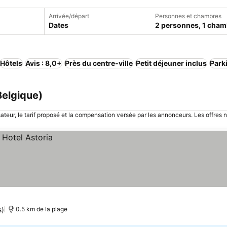
Arrivée/départ
Personnes et chambres
Dates
2 personnes, 1 cham
Hôtels
Avis : 8,0+
Près du centre-ville
Petit déjeuner inclus
Park
Belgique)
sateur, le tarif proposé et la compensation versée par les annonceurs. Les offres 
s)
0.5 km de la plage