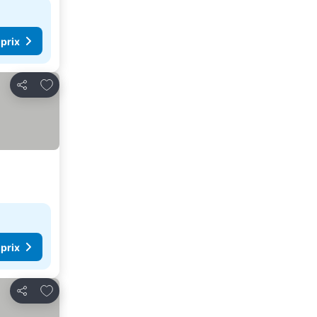
 prix
Ajouter à mes favoris
Partager
 prix
Ajouter à mes favoris
Partager