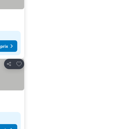
 prix
Ajouter à mes favoris
Partager