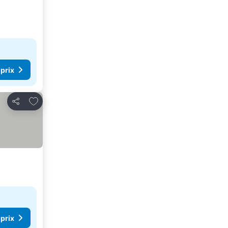
 prix
Ajouter à mes favoris
Partager
 prix