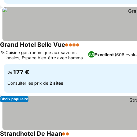
Grand Hotel Belle Vue
4 Étoiles
Cuisine gastronomique aux saveurs
Excellent
(606 évalu
8,9
locales, Espace bien-être avec hammam
et sauna
177 €
De
Consulter les prix de
2 sites
Choix populaire
Strandhotel De Haan