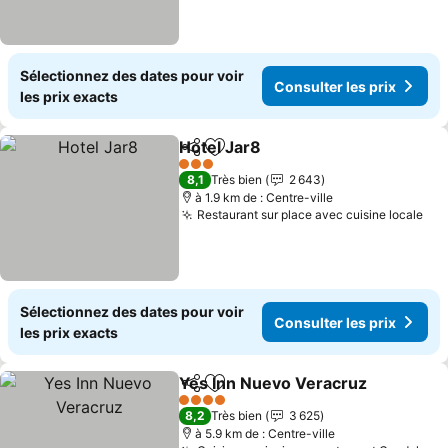
Sélectionnez des dates pour voir
Consulter les prix
les prix exacts
Hotel Jar8
Partager
Ajouter à mes favoris
Consulter les pr
3 Étoiles
8,1
Très bien
2 643
à 1.9 km de : Centre-ville
Restaurant sur place avec cuisine locale
Con
Sélectionnez des dates pour voir
Consulter les prix
les prix exacts
Yes Inn Nuevo Veracruz
Partager
Ajouter à mes favoris
Co
4 Étoiles
8,2
Très bien
3 625
à 5.9 km de : Centre-ville