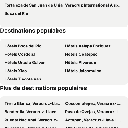
Fortaleza de San Juan de Ulúa
Veracruz International Airport
OYO Hotel El Conquistador
Ruiz Milan
Boca del Río
City Express Junior by Marriott Veracruz Aeropuerto
Hotel Capri Playa
OYO Hotel Plaza Veracruz Centro Historico
Fiesta Inn Veracruz Malecon
Destinations populaires
Hotel Puerto Inn
WinDay Hotel Express
Hotel Impala Veracruz
Howard Johnson by Wyndham Veracruz
Hôtels Boca del Rio
Hôtels Xalapa Enriquez
Hotel Veracruz Centro Historico
Hotel Xalapa
Hôtels Cordoba
Hôtels Coatepec
Hotel El Faro Malecon
Hotel Jar8
Hôtels Ursulo Galván
Hôtels Alvarado
Yes Inn Nuevo Veracruz
Holiday Inn Express Veracruz Centro Historico
Hôtels Xico
Hôtels Jalcomulco
Hawaii Hotel Veracruz
Hotel Papagayo
Hôtels Tlacotalpan
Hotel Gran Via
Hotel Fiesta Veracruz
Plus de destinations populaires
Hotel Urbainn
Balaju Hotel & Suites
Hotel Santander Veracruz - Malecon
Hotel Paraiso Express
Tierra Blanca, Veracruz-Llave Hôtels
Coscomatepec, Veracruz-Llave Hôtels
Hotel Posada del Carmen
Hotel Maria del Rocio
Banderilla, Veracruz-Llave Hôtels
Paso de Ovejas, Veracruz-Llave Hôtels
Hotel Múcara
Hotel Ulúa
Puente Nacional, Veracruz-Llave Hôtels
Actopan, Veracruz-Llave Hôtels
Hotel Rolovi
Hotel Puerto Bello Veracruz