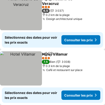
Partager
Ajouter à mes favoris
Veracruz
Consulter les prix
3 Étoiles
6,5
3 037
0.2 km de la plage
Design architectural unique
Consulter les
Sélectionnez des dates pour voir
Consulter les prix
les prix exacts
Hotel Villamar
Partager
Ajouter à mes favoris
Consulter le
3 Étoiles
7,5
Bien
3 008
0.3 km de la plage
Café et restaurant sur place
Consulter les
Sélectionnez des dates pour voir
Consulter les prix
les prix exacts