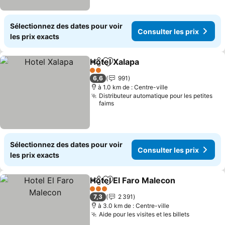
Sélectionnez des dates pour voir
Consulter les prix
les prix exacts
Hotel Xalapa
Partager
Ajouter à mes favoris
Consulter les 
2 Étoiles
6,6
991
à 1.0 km de : Centre-ville
Distributeur automatique pour les petites
faims
Sélectionnez des dates pour voir
Consulter les prix
les prix exacts
Hotel El Faro Malecon
Partager
Ajouter à mes favoris
Cons
3 Étoiles
7,3
2 391
à 3.0 km de : Centre-ville
Aide pour les visites et les billets
Consulter