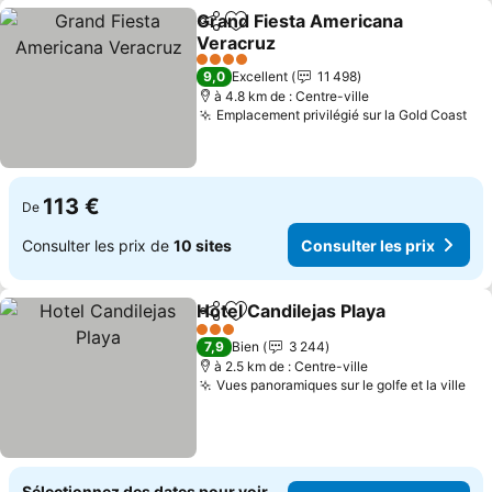
Grand Fiesta Americana
Partager
Ajouter à mes favoris
Veracruz
Consulter les prix
4 Étoiles
9,0
Excellent
11 498
à 4.8 km de : Centre-ville
Emplacement privilégié sur la Gold Coast
Con
113 €
De
Consulter les prix de
10 sites
Consulter les prix
Hotel Candilejas Playa
Partager
Ajouter à mes favoris
Cons
3 Étoiles
7,9
Bien
3 244
à 2.5 km de : Centre-ville
Vues panoramiques sur le golfe et la ville
Con
Sélectionnez des dates pour voir