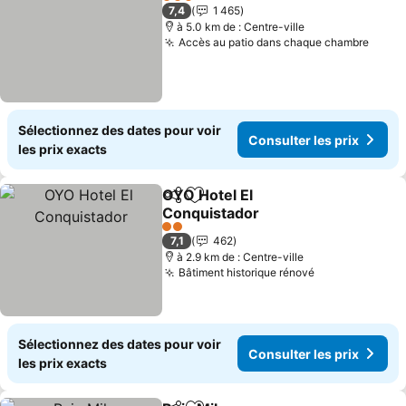
3 Étoiles
7,4
1 465
à 5.0 km de : Centre-ville
Accès au patio dans chaque chambre
Consu
Sélectionnez des dates pour voir
Consulter les prix
les prix exacts
OYO Hotel El
Partager
Ajouter à mes favoris
Conquistador
Consulter les prix
2 Étoiles
7,1
462
à 2.9 km de : Centre-ville
Bâtiment historique rénové
Consulter les
Sélectionnez des dates pour voir
Consulter les prix
les prix exacts