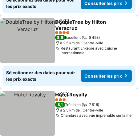
Consulter les prix
les prix exacts
DoubleTree by Hilton
Partager
Ajouter à mes favoris
Veracruz
Consulter les prix
4 Étoiles
8,6
Excellent
8 498
à 2.5 km de : Centre-ville
Restaurant Enxebre avec cuisine
internationale
Sélectionnez des dates pour voir
Consulter les prix
les prix exacts
Hotel Royalty
Partager
Ajouter à mes favoris
Consulter les
3 Étoiles
8,1
Très bien
7 816
à 2.5 km de : Centre-ville
Chambres avec vue imprenable sur la mer
Co