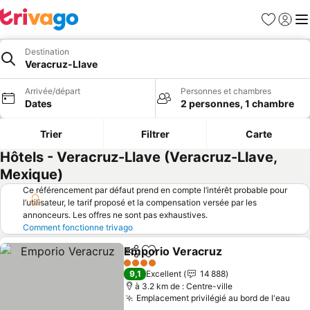
Favoris
Se con
Me
Destination
Veracruz-Llave
Arrivée/départ
Personnes et chambres
Dates
2 personnes, 1 chambre
Trier
Filtrer
Carte
Hôtels - Veracruz-Llave (Veracruz-Llave,
Mexique)
Ce référencement par défaut prend en compte l’intérêt probable pour
l’utilisateur, le tarif proposé et la compensation versée par les
annonceurs. Les offres ne sont pas exhaustives.
Comment fonctionne trivago
Emporio Veracruz
Partager
Ajouter à mes favoris
Consulte
4 Étoiles
9,1
Excellent
14 888
à 3.2 km de : Centre-ville
Emplacement privilégié au bord de l'eau
Cons