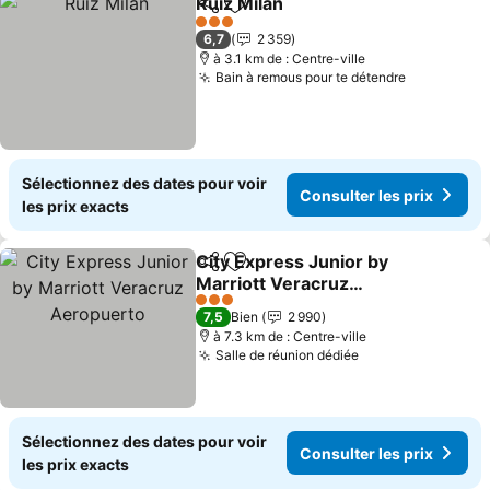
Ruiz Milan
Partager
Ajouter à mes favoris
Consulter les pri
3 Étoiles
6,7
2 359
à 3.1 km de : Centre-ville
Bain à remous pour te détendre
Consulter 
Sélectionnez des dates pour voir
Consulter les prix
les prix exacts
City Express Junior by
Partager
Ajouter à mes favoris
Marriott Veracruz
Aeropuerto
Consulter les prix
3 Étoiles
7,5
Bien
2 990
à 7.3 km de : Centre-ville
Salle de réunion dédiée
Consulter les pr
Sélectionnez des dates pour voir
Consulter les prix
les prix exacts