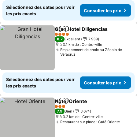
Sélectionnez des dates pour voir
Consulter les prix
les prix exacts
Gran Hotel Diligencias
Partager
Ajouter à mes favoris
Cons
4 Étoiles
8,7
Excellent
7 939
à 3.1 km de : Centre-ville
Emplacement de choix au Zócalo de
Veracruz
Sélectionnez des dates pour voir
Consulter les prix
les prix exacts
Hotel Oriente
Partager
Ajouter à mes favoris
Consulter les
3 Étoiles
7,9
Bien
3 674
à 3.2 km de : Centre-ville
Restaurant sur place : Café Oriente
Consult