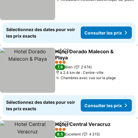
C
Sélectionnez des dates pour voir
Consulter les prix
les prix exacts
Hotel Dorado Malecon &
Partager
Ajouter à mes favoris
Playa
Consulter les prix
3 Étoiles
7,9
Bien
2 474
à 2.4 km de : Centre-ville
Chambres avec vue sur la plage
Consulter
Sélectionnez des dates pour voir
Consulter les prix
les prix exacts
Hotel Central Veracruz
Partager
Ajouter à mes favoris
Con
3 Étoiles
8,5
Excellent
4 315