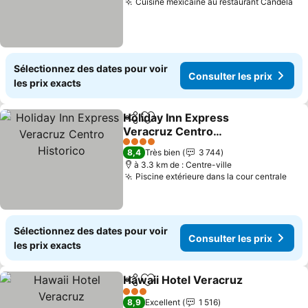
Cuisine mexicaine au restaurant Candela
Con
Sélectionnez des dates pour voir
Consulter les prix
les prix exacts
Holiday Inn Express
Partager
Ajouter à mes favoris
Veracruz Centro
Historico
Consulter les prix
4 Étoiles
8,4
Très bien
3 744
à 3.3 km de : Centre-ville
Piscine extérieure dans la cour centrale
Cons
Sélectionnez des dates pour voir
Consulter les prix
les prix exacts
Hawaii Hotel Veracruz
Partager
Ajouter à mes favoris
Cons
3 Étoiles
8,9
Excellent
1 516