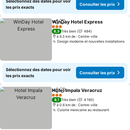
Sélectionnez des dates pour voir
Consulter les prix
les prix exacts
WinDay Hotel Express
Partager
Ajouter à mes favoris
Cons
3 Étoiles
8,3
Très bien
484
à 9.3 km de : Centre-ville
Design moderne et nouvelles installations
Co
Sélectionnez des dates pour voir
Consulter les prix
les prix exacts
Hotel Impala Veracruz
Partager
Ajouter à mes favoris
Cons
3 Étoiles
8,1
Très bien
4 160
à 0.6 km de : Centre-ville
Cuisine mexicaine au restaurant
Consulter