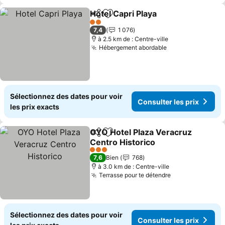
Hotel Capri Playa
Partager
Ajouter à mes favoris
Consulter
2 Étoiles
7,4
1 076
à 2.5 km de : Centre-ville
Hébergement abordable
Consulter les p
Sélectionnez des dates pour voir
Consulter les prix
les prix exacts
OYO Hotel Plaza Veracruz
Partager
Ajouter à mes favoris
Centro Historico
Consulter les prix
3 Étoiles
7,6
Bien
768
à 3.0 km de : Centre-ville
Terrasse pour te détendre
Consulter les 
Sélectionnez des dates pour voir
Consulter les prix