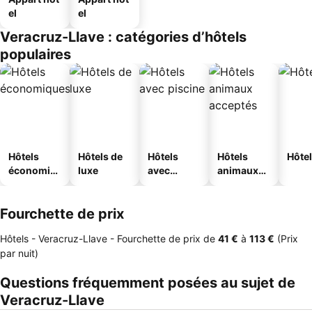
el
el
Veracruz-Llave : catégories d’hôtels
populaires
Hôtels
Hôtels de
Hôtels
Hôtels
Hôtel
économiq
luxe
avec
animaux
ues
piscine
acceptés
Fourchette de prix
Hôtels - Veracruz-Llave -
Fourchette de prix
de
‎41 €
à
‎113 €
(Prix
par nuit)
Questions fréquemment posées au sujet de
Veracruz-Llave