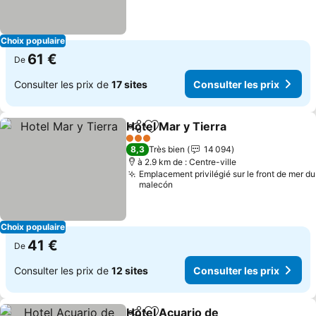
Choix populaire
61 €
De
Consulter les prix de
17 sites
Consulter les prix
Hotel Mar y Tierra
Partager
Ajouter à mes favoris
Consulte
3 Étoiles
8,3
Très bien
14 094
à 2.9 km de : Centre-ville
Emplacement privilégié sur le front de mer du
malecón
Choix populaire
41 €
De
Consulter les prix de
12 sites
Consulter les prix
Hotel Acuario de