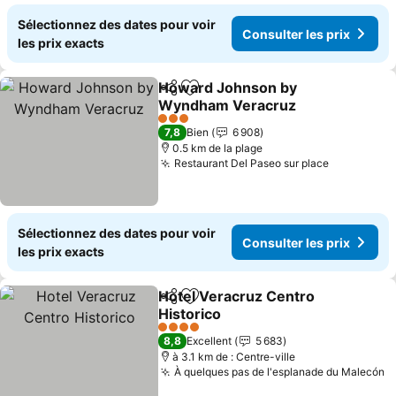
Sélectionnez des dates pour voir
Consulter les prix
les prix exacts
Howard Johnson by
Partager
Ajouter à mes favoris
Wyndham Veracruz
Consulter les prix
3 Étoiles
7,8
Bien
6 908
0.5 km de la plage
Restaurant Del Paseo sur place
Consulter 
Sélectionnez des dates pour voir
Consulter les prix
les prix exacts
Hotel Veracruz Centro
Partager
Ajouter à mes favoris
Historico
Consulter les prix
4 Étoiles
8,8
Excellent
5 683
à 3.1 km de : Centre-ville
À quelques pas de l'esplanade du Malecón
C