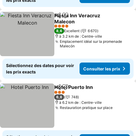
les prix exacts
Fiesta Inn Veracruz
Partager
Ajouter à mes favoris
Malecon
Consulter les prix
4 Étoiles
8,6
Excellent
6 670
à 3.2 km de : Centre-ville
Emplacement idéal sur la promenade
Malecón
Sélectionnez des dates pour voir
Consulter les prix
les prix exacts
Hotel Puerto Inn
Partager
Ajouter à mes favoris
Consulter 
3 Étoiles
6,8
748
à 6.2 km de : Centre-ville
Restauration pratique sur place
Consulter 