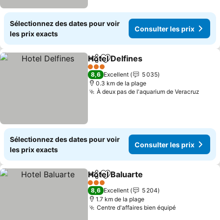
Sélectionnez des dates pour voir
Consulter les prix
les prix exacts
Hotel Delfines
Partager
Ajouter à mes favoris
Consulter le
3 Étoiles
8,6
Excellent
5 035
0.3 km de la plage
À deux pas de l'aquarium de Veracruz
Consu
Sélectionnez des dates pour voir
Consulter les prix
les prix exacts
Hotel Baluarte
Partager
Ajouter à mes favoris
Consulter le
3 Étoiles
8,6
Excellent
5 204
1.7 km de la plage
Centre d'affaires bien équipé
Consulter le