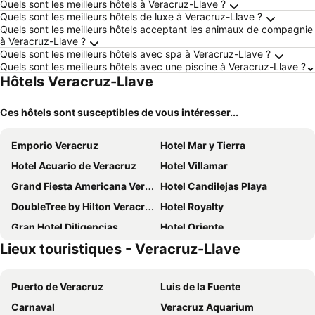
Quels sont les meilleurs hôtels à Veracruz-Llave ?
Quels sont les meilleurs hôtels de luxe à Veracruz-Llave ?
Quels sont les meilleurs hôtels acceptant les animaux de compagnie
à Veracruz-Llave ?
Quels sont les meilleurs hôtels avec spa à Veracruz-Llave ?
Quels sont les meilleurs hôtels avec une piscine à Veracruz-Llave ?
Hôtels Veracruz-Llave
Ces hôtels sont susceptibles de vous intéresser...
Emporio Veracruz
Hotel Mar y Tierra
Hotel Acuario de Veracruz
Hotel Villamar
Grand Fiesta Americana Veracruz
Hotel Candilejas Playa
DoubleTree by Hilton Veracruz
Hotel Royalty
Gran Hotel Diligencias
Hotel Oriente
Lieux touristiques - Veracruz-Llave
Hotel Delfines
Hotel Baluarte
Comfort Inn Veracruz
Nu Hotel
Puerto de Veracruz
Luis de la Fuente
Hotel Dorado Malecon & Playa
Hotel Central Veracruz
Carnaval
Veracruz Aquarium
Hotel Acapulco
Hotel Playa de Oro