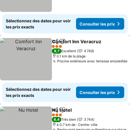
Sélectionnez des dates pour voir
Consulter les prix
les prix exacts
Comfort Inn Veracruz
Partager
Ajouter à mes favoris
Cons
3 Étoiles
8,7
Excellent
4 749
0.1 km de la plage
Piscine extérieure avec terrasse ensoleillée
C
Sélectionnez des dates pour voir
Consulter les prix
les prix exacts
Nu Hotel
Partager
Ajouter à mes favoris
Consulter les prix
3 Étoiles
8,4
Très bien
3 744
à 0.7 km de : Centre-ville
Restaurant mexicain authentique sur place