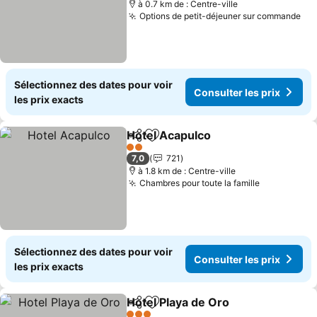
à 0.7 km de : Centre-ville
Options de petit-déjeuner sur commande
Con
Sélectionnez des dates pour voir
Consulter les prix
les prix exacts
Hotel Acapulco
Partager
Ajouter à mes favoris
Consulter l
2 Étoiles
7,0
721
à 1.8 km de : Centre-ville
Chambres pour toute la famille
Consulter l
Sélectionnez des dates pour voir
Consulter les prix
les prix exacts
Hotel Playa de Oro
Partager
Ajouter à mes favoris
Consulte