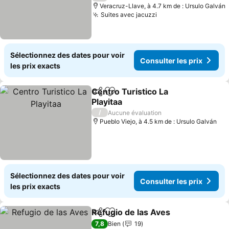
Veracruz-Llave, à 4.7 km de : Ursulo Galván
Suites avec jacuzzi
Consulter les prix
Sélectionnez des dates pour voir
Consulter les prix
les prix exacts
Centro Turistico La
Partager
Ajouter à mes favoris
Playitaa
Consulter les prix
/
Aucune évaluation
Pueblo Viejo, à 4.5 km de : Ursulo Galván
Sélectionnez des dates pour voir
Consulter les prix
les prix exacts
Refugio de las Aves
Partager
Ajouter à mes favoris
Consult
7,8
Bien
19