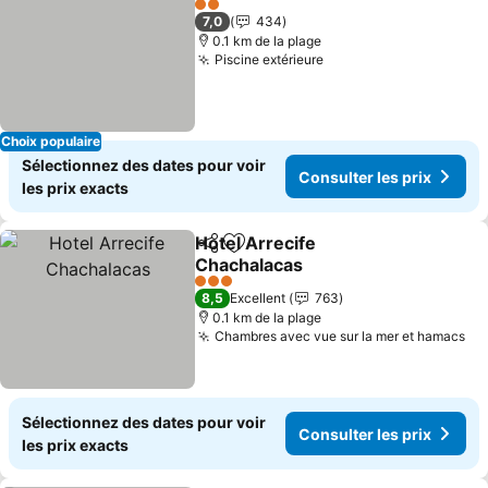
2 Étoiles
7,0
434
0.1 km de la plage
Piscine extérieure
Consulter les prix
Choix populaire
Sélectionnez des dates pour voir
Consulter les prix
les prix exacts
Hotel Arrecife
Partager
Ajouter à mes favoris
Chachalacas
Consulter les prix
3 Étoiles
8,5
Excellent
763
0.1 km de la plage
Chambres avec vue sur la mer et hamacs
Co
Sélectionnez des dates pour voir
Consulter les prix
les prix exacts