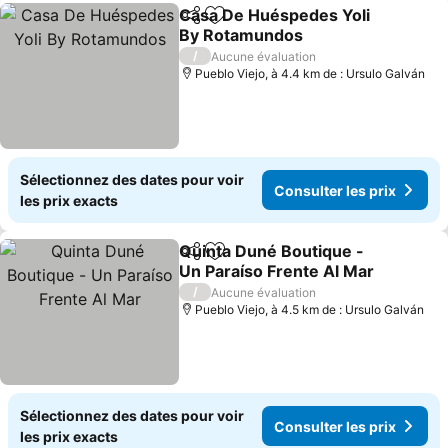
Casa De Huéspedes Yoli
Partager
Ajouter à mes favoris
By Rotamundos
Consulter les prix
/
Aucune évaluation
Pueblo Viejo, à 4.4 km de : Ursulo Galván
Sélectionnez des dates pour voir
Consulter les prix
les prix exacts
Quinta Duné Boutique -
Partager
Ajouter à mes favoris
Un Paraíso Frente Al Mar
Consulter les prix
/
Aucune évaluation
Pueblo Viejo, à 4.5 km de : Ursulo Galván
Sélectionnez des dates pour voir
Consulter les prix
les prix exacts