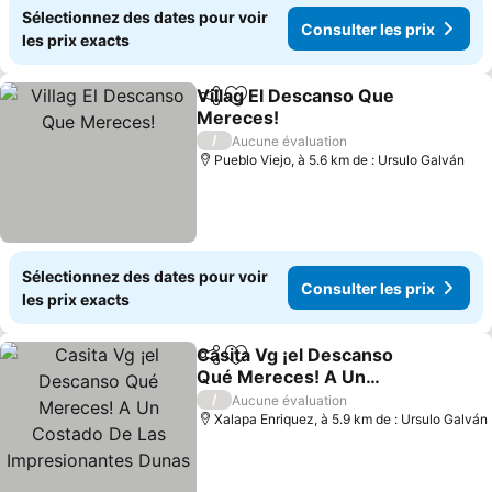
Sélectionnez des dates pour voir
Consulter les prix
les prix exacts
Villag El Descanso Que
Partager
Ajouter à mes favoris
Mereces!
Consulter les prix
/
Aucune évaluation
Pueblo Viejo, à 5.6 km de : Ursulo Galván
Sélectionnez des dates pour voir
Consulter les prix
les prix exacts
Casita Vg ¡el Descanso
Partager
Ajouter à mes favoris
Qué Mereces! A Un
Costado De Las
Consulter les prix
/
Aucune évaluation
Impresionantes Dunas
Xalapa Enriquez, à 5.9 km de : Ursulo Galván