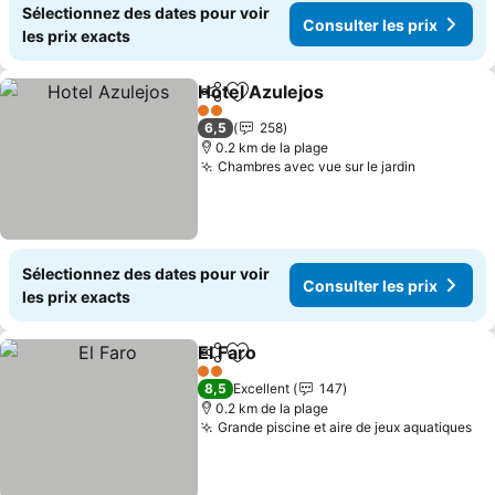
Sélectionnez des dates pour voir
Consulter les prix
les prix exacts
Hotel Azulejos
Partager
Ajouter à mes favoris
Consulter le
2 Étoiles
6,5
258
0.2 km de la plage
Chambres avec vue sur le jardin
Consulter
Sélectionnez des dates pour voir
Consulter les prix
les prix exacts
El Faro
Partager
Ajouter à mes favoris
Consulter les prix
2 Étoiles
8,5
Excellent
147
0.2 km de la plage
Grande piscine et aire de jeux aquatiques
Co