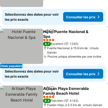
Sélectionnez des dates pour voir
Consulter les prix
les prix exacts
Hotel Puente Nacional &
Partager
Ajouter à mes favoris
Spa
Consulter les prix
4 Étoiles
8,7
Excellent
1 040
Puente Nacional, à 15.9 km de : Ursulo
Galván
Piscine unique alimentée par une rivière
Con
Choix populaire
Sélectionnez des dates pour voir
Consulter les prix
les prix exacts
Artisan Playa Esmeralda
Partager
Ajouter à mes favoris
Family Beach Hotel
Consulter les prix
4 Étoiles
8,3
Très bien
4 143
Pueblo Viejo, à 5.3 km de : Ursulo Galván