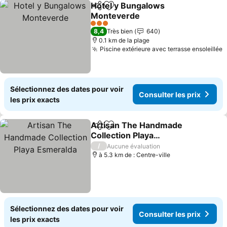
Hotel y Bungalows
Partager
Ajouter à mes favoris
Monteverde
Consulter les prix
3 Étoiles
8,4
Très bien
640
0.1 km de la plage
Piscine extérieure avec terrasse ensoleillée
C
Sélectionnez des dates pour voir
Consulter les prix
les prix exacts
Artisan The Handmade
Partager
Ajouter à mes favoris
Collection Playa
Esmeralda
Consulter les prix
/
Aucune évaluation
à 5.3 km de : Centre-ville
Sélectionnez des dates pour voir
Consulter les prix
les prix exacts