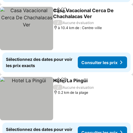
Casa Vacacional Cerca De
Partager
Ajouter à mes favoris
Chachalacas Ver
Consulter les prix
/
Aucune évaluation
à 10.4 km de : Centre-ville
Sélectionnez des dates pour voir
Consulter les prix
les prix exacts
Hotel La Pingüi
Partager
Ajouter à mes favoris
Consulter le
/
Aucune évaluation
0.2 km de la plage
Sélectionnez des dates pour voir
Consulter les prix