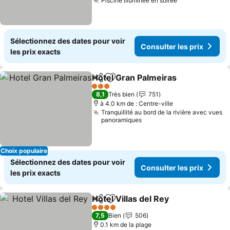
Piscine illuminée en soirée
Consulter les 
Sélectionnez des dates pour voir
Consulter les prix
les prix exacts
Hotel Gran Palmeiras
Partager
Ajouter à mes favoris
Consu
3 Étoiles
8,1
Très bien
751
à 4.0 km de : Centre-ville
Tranquillité au bord de la rivière avec vues
panoramiques
Choix populaire
Sélectionnez des dates pour voir
Consulter les prix
les prix exacts
Hotel Villas del Rey
Partager
Ajouter à mes favoris
Consult
4 Étoiles
7,5
Bien
506
0.1 km de la plage