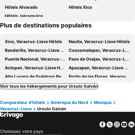
Hôtels Alvarado
Hôtels Xico
Hôtels Jalcomulco
Plus de destinations populaires
Xico, Veracruz-Llave Hôtels
Nautla, Veracruz-Llave Hôtels
Banderilla, Veracruz-Llave Hôtels
Coscomatepec, Veracruz-Llave Hôtels
Puente Nacional, Veracruz-Llave Hôtels
Paso de Ovejas, Veracruz-Llave Hôtels
Actopan, Veracruz-Llave Hôtels
Apazapan, Veracruz-Llave Hôtels
Alto Lucero de Gutiérrez Barrios, Veracruz-Llave Hôtels
Fortin de las Flores, Veracruz-Llave Hôtels
Antón Lizardo, Veracruz-Llave Hôtels
Medellín, Veracruz-Llave Hôtels
Voir tous les hébergements pour Ursulo Galván
Tlalnelhuayocan, Veracruz-Llave Hôtels
Misantla, Veracruz-Llave Hôtels
Comparateur d'hôtels
Amérique du Nord
Mexique
Emiliano Zapata, Veracruz-Llave Hôtels
Manlio Fabio Altamirano, Veracruz-Llave Hôtels
Veracruz-Llave
Ursulo Galván
Jamapa, Veracruz-Llave Hôtels
Huatusco de Chiciellar, Veracruz-Llave Hôtels
Colipa, Veracruz-Llave Hôtels
Tamarindo, Jalisco Hôtels
Facebook
Twitter
Insta
Yo
Veracruz-Llave, Veracruz-Llave Hôtels
Boca del Rio, Veracruz-Llave Hôtels
Choisissez votre pays