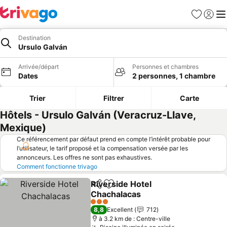
Favoris
Se con
Me
Destination
Ursulo Galván
Arrivée/départ
Personnes et chambres
Dates
2 personnes, 1 chambre
Trier
Filtrer
Carte
Hôtels - Ursulo Galván (Veracruz-Llave,
Mexique)
Ce référencement par défaut prend en compte l’intérêt probable pour
l’utilisateur, le tarif proposé et la compensation versée par les
annonceurs. Les offres ne sont pas exhaustives.
Comment fonctionne trivago
Riverside Hotel
Partager
Ajouter à mes favoris
Chachalacas
Consulter les prix
3 Étoiles
8,8
Excellent
712
à 3.2 km de : Centre-ville