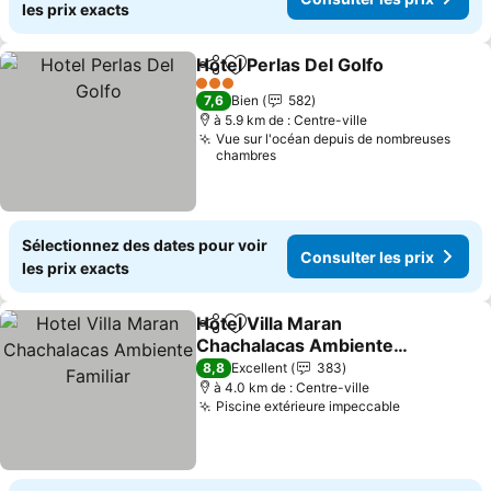
les prix exacts
Hotel Perlas Del Golfo
Partager
Ajouter à mes favoris
Cons
3 Étoiles
7,6
Bien
582
à 5.9 km de : Centre-ville
Vue sur l'océan depuis de nombreuses
chambres
Sélectionnez des dates pour voir
Consulter les prix
les prix exacts
Hotel Villa Maran
Partager
Ajouter à mes favoris
Chachalacas Ambiente
Familiar
Consulter les prix
8,8
Excellent
383
à 4.0 km de : Centre-ville
Piscine extérieure impeccable
Consulter l