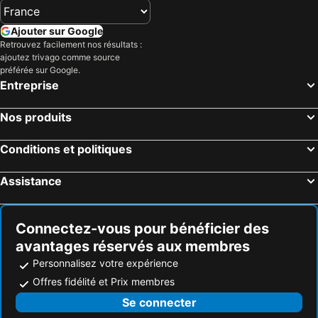
Xalapa Enriquez, Veracruz-Llave Hôtels
Cordoba, Veracruz-Llave Hôtels
Coatepec, Veracruz-Llave Hôtels
Alvarado, Veracruz-Llave Hôtels
Ajouter sur Google
Retrouvez facilement nos résultats :
Xico, État de Mexico Hôtels
Jalcomulco, Veracruz-Llave Hôtels
ajoutez trivago comme source
Mexico, District fédéral Hôtels
Puerto Vallarta, Jalisco Hôtels
préférée sur Google.
Entreprise
Playa del Carmen, Quintana Roo Hôtels
Cancún, Quintana Roo Hôtels
Tulum, Quintana Roo Hôtels
Cabo San Lucas, Basse-Californie du Sud Hôtels
Nos produits
Puerto Peñasco, Sonora Hôtels
Oaxaca, Oaxaca Hôtels
Conditions et politiques
Mazatlán, Sinaloa Hôtels
Assistance
Connectez-vous pour bénéficier des
avantages réservés aux membres
Personnalisez votre expérience
Offres fidélité et Prix membres
Se connecter