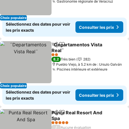
Gastronomie régionale de Veracruz
Consult
Choix populaire
Sélectionnez des dates pour voir
Consulter les prix
les prix exacts
¨Departamentos Vista
Partager
Ajouter à mes favoris
Real¨
Consulter les prix
2 Étoiles
8,2
Très bien
282
Pueblo Viejo, à 5.2 km de : Ursulo Galván
Piscines intérieure et extérieure
Consulter 
Choix populaire
Sélectionnez des dates pour voir
Consulter les prix
les prix exacts
Punta Real Resort And
Partager
Ajouter à mes favoris
Spa
Consulter les prix
5 Étoiles
/
Aucune évaluation