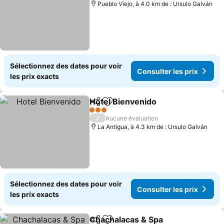
Pueblo Viejo, à 4.0 km de : Ursulo Galván
Sélectionnez des dates pour voir
Consulter les prix
les prix exacts
Hotel Bienvenido
Partager
Ajouter à mes favoris
Consulter
3 Étoiles
/
Aucune évaluation
La Antigua, à 4.3 km de : Ursulo Galván
Sélectionnez des dates pour voir
Consulter les prix
les prix exacts
Chachalacas & Spa