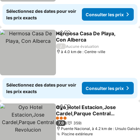
Sélectionnez des dates pour voir
Consulter les prix
les prix exacts
Hermosa Casa De Playa,
Partager
Ajouter à mes favoris
Con Alberca
Consulter les prix
/
Aucune évaluation
à 4.0 km de : Centre-ville
Sélectionnez des dates pour voir
Consulter les prix
les prix exacts
Oyo Hotel Estacion,Jose
Partager
Ajouter à mes favoris
Cardel,Parque Central
Revolucion
Consulter les prix
3 Étoiles
7,0
359
Puente Nacional, à 4.2 km de : Ursulo Galván
Piscine extérieure
Consulter les prix