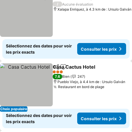
Partager
Ajouter à mes favoris
Consult
/
Aucune évaluation
Xalapa Enriquez, à 4.3 km de : Ursulo Galván
Sélectionnez des dates pour voir
Consulter les prix
les prix exacts
Casa Cactus Hotel
Partager
Ajouter à mes favoris
Consulte
3 Étoiles
7,6
Bien
247
Pueblo Viejo, à 4.4 km de : Ursulo Galván
Restaurant en bord de plage
Consulter le
Choix populaire
Sélectionnez des dates pour voir
Consulter les prix
les prix exacts