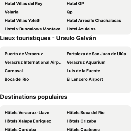
Hotel Villas del Rey
Hotel QP
Velaria
Qp
Hotel Villas Yoleth
Hotel Arrecife Chachalacas
Hotel y Bungalows Monteverde
Hotel Azulejos
Lieux touristiques - Ursulo Galván
El Faro
Hotel Villa Maran Chachalacas Ambiente Familiar
Estancia Vacacional 20 Aguas
Refugio de las Aves
Puerto de Veracruz
Fortaleza de San Juan de Ulúa
Oyo Hotel Estacion,Jose Cardel,Parque Central Revolucion
Casa Cactus Hotel
Veracruz International Airport
Veracruz Aquarium
Centro Turistico La Playitaa
Artisan Playa Esmeralda Family Beach Hotel
Carnaval
Luis de la Fuente
¨Departamentos Vista Real¨
Hotel Puente Nacional & Spa
Boca del Río
El Lencero Airport
Destinations populaires
Hôtels Veracruz-Llave
Hôtels Boca del Rio
Hôtels Xalapa Enriquez
Hôtels Orizaba
Hôtels Cordoba
Hôtels Coatepec