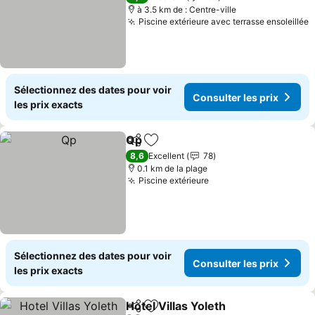
à 3.5 km de : Centre-ville
Piscine extérieure avec terrasse ensoleillée
C
Sélectionnez des dates pour voir
Consulter les prix
les prix exacts
Qp
Partager
Ajouter à mes favoris
Consulter les prix
8,6
Excellent
78
0.1 km de la plage
Piscine extérieure
Consulter les prix
Sélectionnez des dates pour voir
Consulter les prix
les prix exacts
Hotel Villas Yoleth
Partager
Ajouter à mes favoris
Consulte