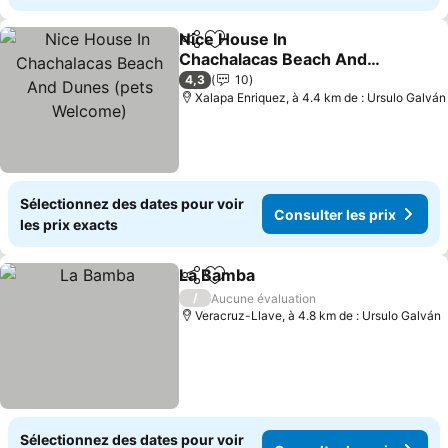
Nice House In
Partager
Ajouter à mes favoris
Chachalacas Beach And
Dunes (pets Welcome)
Consulter les prix
4,3
10
Xalapa Enriquez, à 4.4 km de : Ursulo Galván
Sélectionnez des dates pour voir
Consulter les prix
les prix exacts
La Bamba
Partager
Ajouter à mes favoris
Consulter les pri
/
Aucune évaluation
Veracruz-Llave, à 4.8 km de : Ursulo Galván
Sélectionnez des dates pour voir