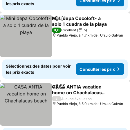
Consulter les prix
les prix exacts
Mini depa Cocoloft- a
Partager
Ajouter à mes favoris
solo 1 cuadra de la playa
Consulter les prix
8,6
Excellent
5
Pueblo Viejo, à 4.7 km de : Ursulo Galván
Sélectionnez des dates pour voir
Consulter les prix
les prix exacts
CASA ANTIA vacation
Partager
Ajouter à mes favoris
home on Chachalacas
beach
Consulter les prix
/
Aucune évaluation
Pueblo Viejo, à 5.0 km de : Ursulo Galván