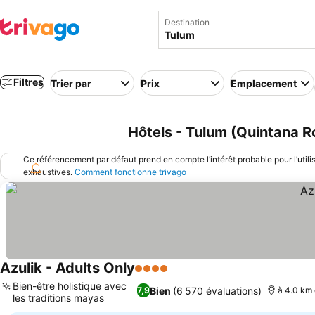
Destination
Filtres
Trier par
Prix
Emplacement
Hôtels - Tulum (Quintana R
Ce référencement par défaut prend en compte l’intérêt probable pour l’utili
exhaustives.
Comment fonctionne trivago
Azulik - Adults Only
4 Étoiles
Bien-être holistique avec
Bien
(6 570 évaluations)
7,9
à 4.0 km 
les traditions mayas