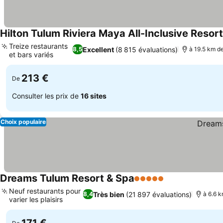
Hilton Tulum Riviera Maya All-Inclusive Resort
Treize restaurants
Excellent
(8 815 évaluations)
8,5
à 19.5 km de
et bars variés
213 €
De
Consulter les prix de
16 sites
Choix populaire
Dreams Tulum Resort & Spa
5 Étoiles
Neuf restaurants pour
Très bien
(21 897 évaluations)
8,4
à 6.6 k
varier les plaisirs