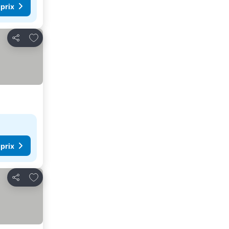
 prix
Ajouter à mes favoris
Partager
 prix
Ajouter à mes favoris
Partager