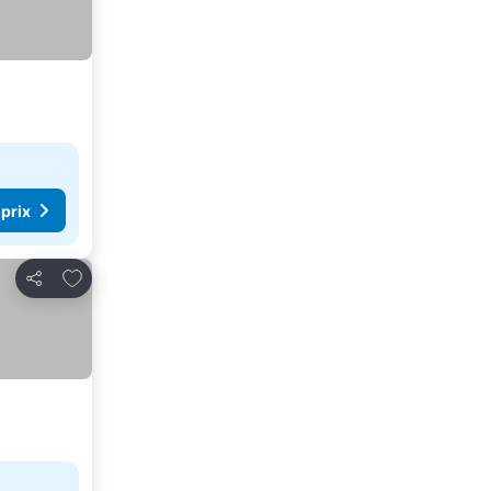
 prix
Ajouter à mes favoris
Partager