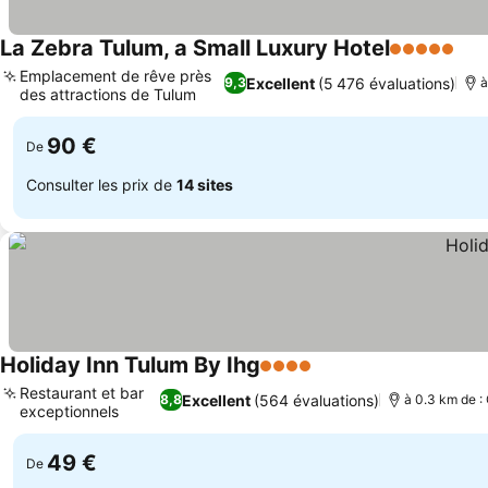
La Zebra Tulum, a Small Luxury Hotel
5 Étoiles
Emplacement de rêve près
Excellent
(5 476 évaluations)
9,3
à
des attractions de Tulum
90 €
De
Consulter les prix de
14 sites
Holiday Inn Tulum By Ihg
4 Étoiles
Restaurant et bar
Excellent
(564 évaluations)
8,8
à 0.3 km de : 
exceptionnels
49 €
De