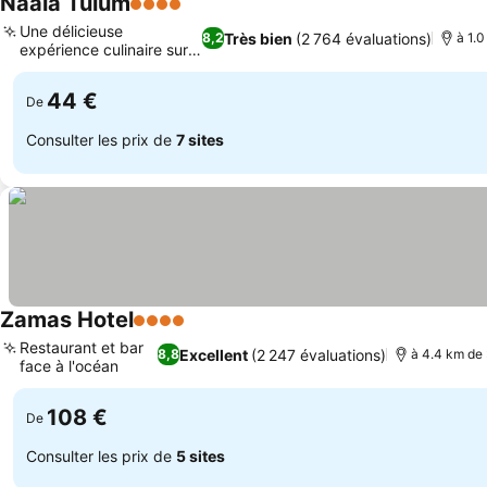
Naala Tulum
4 Étoiles
Une délicieuse
Très bien
(2 764 évaluations)
8,2
à 1.0
expérience culinaire sur
le toit
44 €
De
Consulter les prix de
7 sites
Zamas Hotel
4 Étoiles
Restaurant et bar
Excellent
(2 247 évaluations)
8,8
à 4.4 km de 
face à l'océan
108 €
De
Consulter les prix de
5 sites