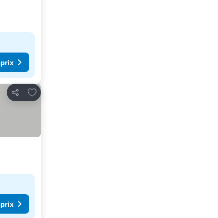
 prix
Ajouter à mes favoris
Partager
 prix