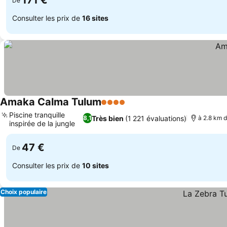
171 €
De
Consulter les prix de
16 sites
Amaka Calma Tulum
4 Étoiles
Piscine tranquille
Très bien
(1 221 évaluations)
8,1
à 2.8 km d
inspirée de la jungle
47 €
De
Consulter les prix de
10 sites
Choix populaire