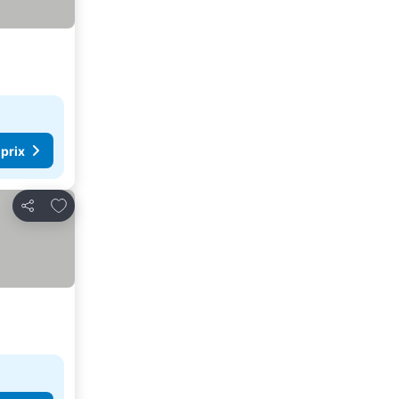
 prix
Ajouter à mes favoris
Partager