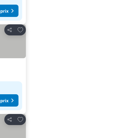
 prix
Ajouter à mes favoris
Partager
 prix
Ajouter à mes favoris
Partager