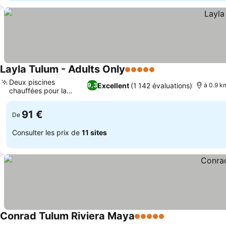
Layla Tulum - Adults Only
5 Étoiles
Deux piscines
Excellent
(1 142 évaluations)
9,3
à 0.9 km
chauffées pour la
détente
91 €
De
Consulter les prix de
11 sites
Conrad Tulum Riviera Maya
5 Étoiles