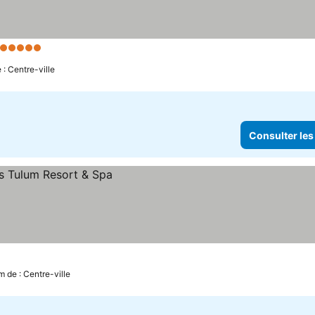
5 Étoiles
 : Centre-ville
Consulter les
m de : Centre-ville