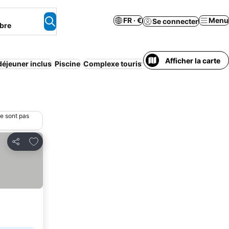
FR · €
Menu
Se connecter
bre
Afficher la carte
 déjeuner inclus
Piscine
Complexe touristique
Climatisation
Wi-F
ne sont pas
Ajouter à mes favoris
Partager