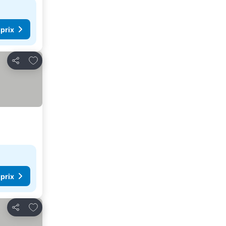
 prix
Ajouter à mes favoris
Partager
 prix
Ajouter à mes favoris
Partager