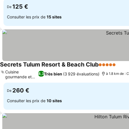
125 €
De
Consulter les prix de
15 sites
Secrets Tulum Resort & Beach Club
5 Étoiles
Cuisine
Très bien
(3 929 évaluations)
8,3
à 1.8 km de : C
gourmande et
variée
260 €
De
Consulter les prix de
10 sites