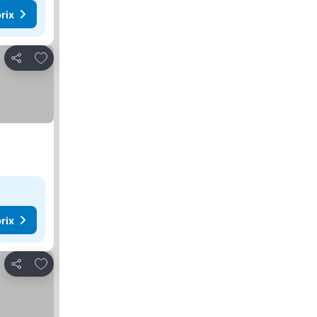
rix
Ajouter à mes favoris
Partager
rix
Ajouter à mes favoris
Partager