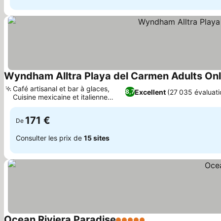
Wyndham Alltra Playa del Carmen Adults Only
Café artisanal et bar à glaces,
Excellent
(27 035 évaluati
8,7
Cuisine mexicaine et italienne
Consulter les prix
authentique
171 €
De
Consulter les prix de
15 sites
Ocean Riviera Paradise