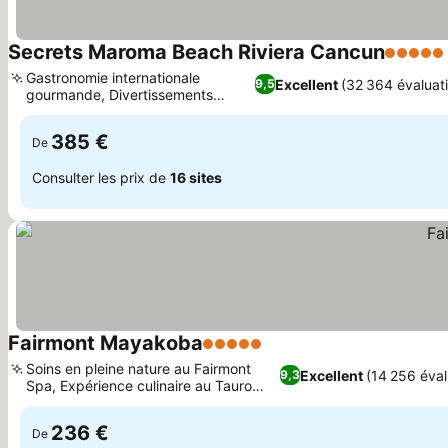
Secrets Maroma Beach Riviera Cancun
5 Étoile
Gastronomie internationale
Excellent
(32 364 évaluat
9,5
gourmande, Divertissements
Consulter les prix
quotidiens variés
385 €
De
Consulter les prix de
16 sites
Fairmont Mayakoba
5 Étoiles
Consulter les prix
Soins en pleine nature au Fairmont
Excellent
(14 256 éval
9,3
Spa, Expérience culinaire au Tauro
Consulter les prix
Steakhouse
236 €
De