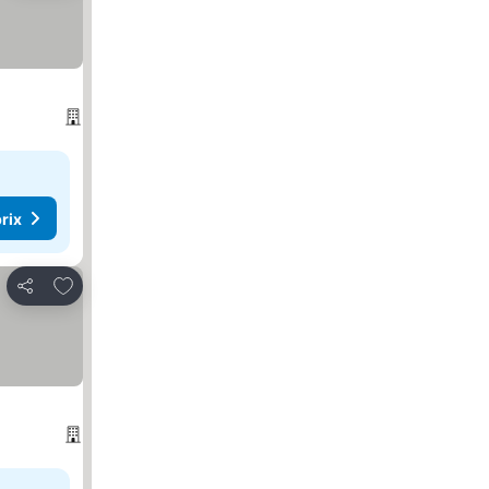
rix
Ajouter à mes favoris
Partager