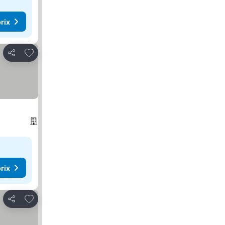
rix
Ajouter à mes favoris
Partager
rix
Ajouter à mes favoris
Partager