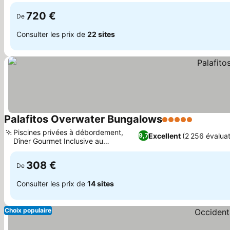
dédié
720 €
De
Consulter les prix de
22 sites
Palafitos Overwater Bungalows
5 Étoiles
Consulter
Piscines privées à débordement,
Excellent
(2 256 évaluat
9,7
Dîner Gourmet Inclusive au
Consulter les prix
Overwater Grill
308 €
De
Consulter les prix de
14 sites
Choix populaire