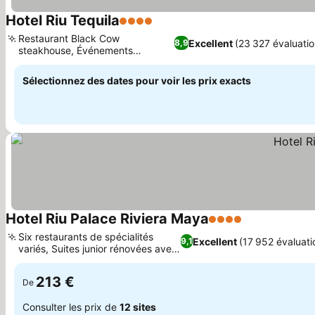
Hotel Riu Tequila
4 Étoiles
Consulter les prix
Restaurant Black Cow
Excellent
(23 327 évaluatio
8,9
steakhouse, Événements
Consulter les prix
signature Riu Party
Sélectionnez des dates pour voir les prix exacts
Hotel Riu Palace Riviera Maya
4 Étoiles
Consulter les
Six restaurants de spécialités
Excellent
(17 952 évaluati
9,1
variés, Suites junior rénovées avec
Consulter les prix
jacuzzis
213 €
De
Consulter les prix de
12 sites