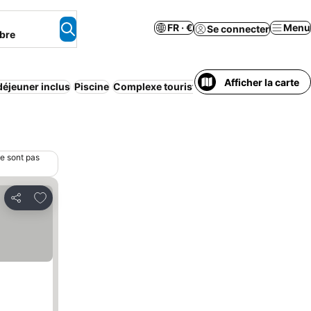
FR · €
Menu
Se connecter
bre
Afficher la carte
 déjeuner inclus
Piscine
Complexe touristique
Wi-Fi
Climatisatio
ne sont pas
Ajouter à mes favoris
Partager