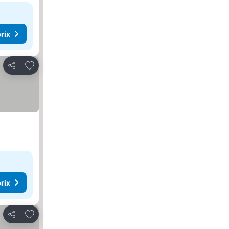
rix
Ajouter à mes favoris
Partager
rix
Ajouter à mes favoris
Partager