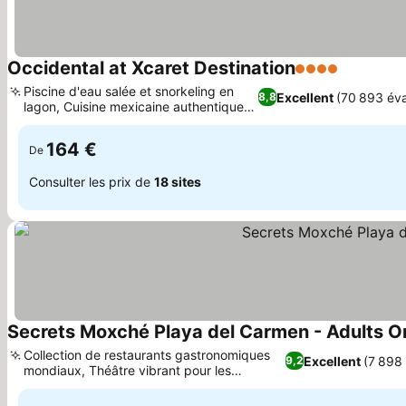
Occidental at Xcaret Destination
4 Étoiles
Consulter
Piscine d'eau salée et snorkeling en
Excellent
(70 893 éva
8,8
lagon, Cuisine mexicaine authentique à
Consulter les prix
La Hacienda
164 €
De
Consulter les prix de
18 sites
Secrets Moxché Playa del Carmen - Adults Onl
Collection de restaurants gastronomiques
Excellent
(7 898 
9,2
mondiaux, Théâtre vibrant pour les
Consulter les prix
divertissements en soirée