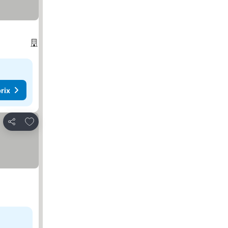
rix
Ajouter à mes favoris
Partager