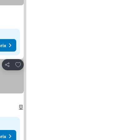
rix
Ajouter à mes favoris
Partager
rix