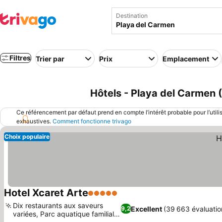
Destination
Filtres
Trier par
Prix
Emplacement
Hôtels - Playa del Carmen 
Ce référencement par défaut prend en compte l’intérêt probable pour l’utili
exhaustives.
Comment fonctionne trivago
Choix populaire
Hotel Xcaret Arte
5 Étoiles
Consulter les prix
Dix restaurants aux saveurs
Excellent
(39 663 évaluatio
9,2
variées, Parc aquatique familial
Consulter les prix