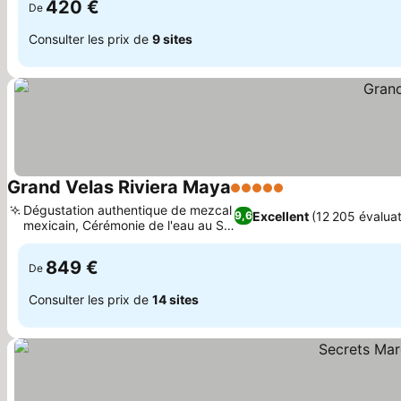
420 €
De
Consulter les prix de
9 sites
Grand Velas Riviera Maya
5 Étoiles
Consulter les pri
Dégustation authentique de mezcal
Excellent
(12 205 évaluat
9,6
mexicain, Cérémonie de l'eau au SE
Consulter les prix
Spa
849 €
De
Consulter les prix de
14 sites