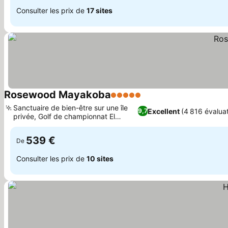
Consulter les prix de
17 sites
Rosewood Mayakoba
5 Étoiles
Consulter les prix
Sanctuaire de bien-être sur une île
Excellent
(4 816 évaluat
9,7
privée, Golf de championnat El
Consulter les prix
Camaleón
539 €
De
Consulter les prix de
10 sites