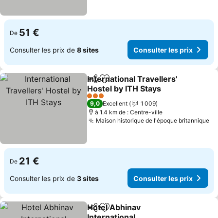
51 €
De
Consulter les prix de
8 sites
Consulter les prix
International Travellers'
Partager
Ajouter à mes favoris
Hostel by ITH Stays
3 Étoiles
9,0
Excellent
1 009
à 1.4 km de : Centre-ville
Maison historique de l'époque britannique
21 €
De
Consulter les prix de
3 sites
Consulter les prix
Hotel Abhinav
Partager
Ajouter à mes favoris
International