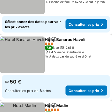
Piscine extérieure avec vue sur le jardin
Sélectionnez des dates pour voir
Consulter les prix
les prix exacts
Hotel Banaras Haveli
Partager
Ajouter à mes favoris
3 Étoiles
7,9
Bien
2 651
à 4.5 km de : Centre-ville
À deux pas du sacré Assi Ghat
50 €
De
Consulter les prix de
8 sites
Consulter les prix
Hotel Madin
Partager
Ajouter à mes favoris
5 Étoiles