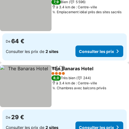
7,9
Bien
5 596
à 3.4 km de : Centre-ville
Emplacement idéal près des sites sacrés
64 €
De
Consulter les prix de
2 sites
Consulter les prix
The Banaras Hotel
Partager
Ajouter à mes favoris
4 Étoiles
8,0
Très bien
244
à 3.4 km de : Centre-ville
Chambres avec balcons privés
29 €
De
Consulter les prix de
2 sites
Consulter les prix