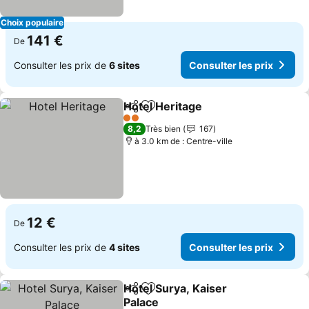
Choix populaire
141 €
De
Consulter les prix de
6 sites
Consulter les prix
Hotel Heritage
Partager
Ajouter à mes favoris
2 Étoiles
8,2
Très bien
167
à 3.0 km de : Centre-ville
12 €
De
Consulter les prix de
4 sites
Consulter les prix
Hotel Surya, Kaiser
Partager
Ajouter à mes favoris
Palace