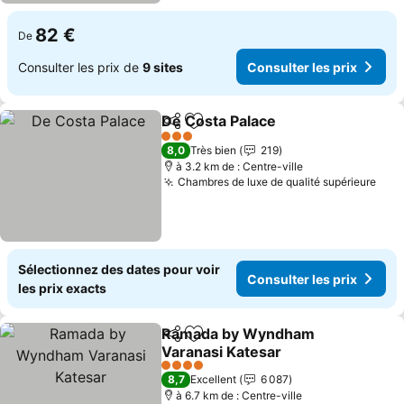
82 €
De
Consulter les prix de
9 sites
Consulter les prix
De Costa Palace
Partager
Ajouter à mes favoris
3 Étoiles
8,0
Très bien
219
à 3.2 km de : Centre-ville
Chambres de luxe de qualité supérieure
Sélectionnez des dates pour voir
Consulter les prix
les prix exacts
Ramada by Wyndham
Partager
Ajouter à mes favoris
Varanasi Katesar
4 Étoiles
8,7
Excellent
6 087
à 6.7 km de : Centre-ville