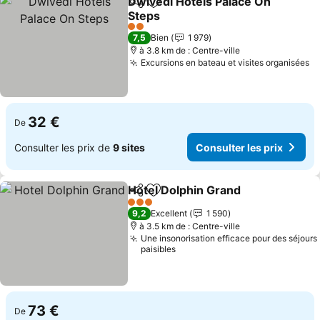
Dwivedi Hotels Palace On
Partager
Ajouter à mes favoris
Steps
2 Étoiles
7,5
Bien
1 979
à 3.8 km de : Centre-ville
Excursions en bateau et visites organisées
32 €
De
Consulter les prix de
9 sites
Consulter les prix
Hotel Dolphin Grand
Partager
Ajouter à mes favoris
3 Étoiles
9,2
Excellent
1 590
à 3.5 km de : Centre-ville
Une insonorisation efficace pour des séjours
paisibles
73 €
De