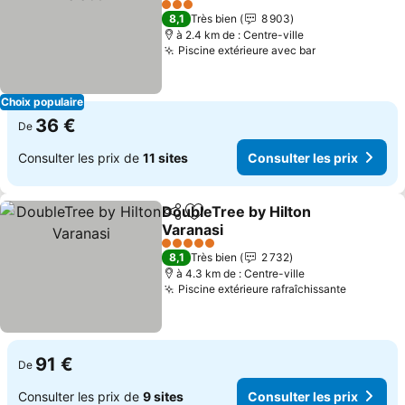
3 Étoiles
8,1
Très bien
8 903
à 2.4 km de : Centre-ville
Piscine extérieure avec bar
Choix populaire
36 €
De
Consulter les prix de
11 sites
Consulter les prix
DoubleTree by Hilton
Partager
Ajouter à mes favoris
Varanasi
5 Étoiles
8,1
Très bien
2 732
à 4.3 km de : Centre-ville
Piscine extérieure rafraîchissante
91 €
De
Consulter les prix de
9 sites
Consulter les prix