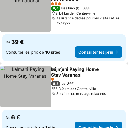
3 Étoiles
8,4
Très bien
688
à 1.4 km de : Centre-ville
Assistance dédiée pour les visites et les
voyages
39 €
De
Consulter les prix de
10 sites
Consulter les prix
Lalmani Paying Home
Partager
Ajouter à mes favoris
Stay Varanasi
1 Étoiles
6,2
366
à 3.9 km de : Centre-ville
Services de massage relaxants
6 €
De
Consulter les prix de
1 site
Consulter les prix