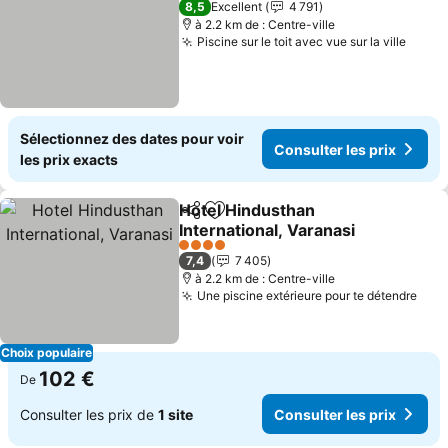
8,5
Excellent
4 791
à 2.2 km de : Centre-ville
Piscine sur le toit avec vue sur la ville
Sélectionnez des dates pour voir
Consulter les prix
les prix exacts
Hotel Hindusthan
Partager
Ajouter à mes favoris
International, Varanasi
4 Étoiles
7,4
7 405
à 2.2 km de : Centre-ville
Une piscine extérieure pour te détendre
Choix populaire
102 €
De
Consulter les prix de
1 site
Consulter les prix