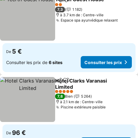
Partager
Ajouter à mes favoris
2 Étoiles
7,3
1 182
à 3.7 km de : Centre-ville
Espace spa ayurvédique relaxant
5 €
De
Consulter les prix de
6 sites
Consulter les prix
Hotel Clarks Varanasi
Partager
Ajouter à mes favoris
Limited
5 Étoiles
7,8
Bien
5 264
à 2.1 km de : Centre-ville
Piscine extérieure paisible
96 €
De