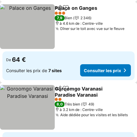
Palace on Ganges
Partager
Ajouter à mes favoris
3 Étoiles
7,9
Bien
2 346
à 4.6 km de : Centre-ville
Dîner sur le toit avec vue sur le fleuve
64 €
De
Consulter les prix de
7 sites
Consulter les prix
Goroomgo Varanasi
Partager
Ajouter à mes favoris
Paradise Varanasi
2 Étoiles
8,0
Très bien
49
à 3.2 km de : Centre-ville
Aide dédiée pour les visites et les billets