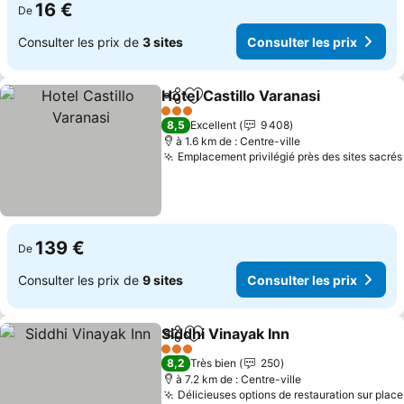
16 €
De
Consulter les prix de
3 sites
Consulter les prix
Hotel Castillo Varanasi
Partager
Ajouter à mes favoris
3 Étoiles
8,5
Excellent
9 408
à 1.6 km de : Centre-ville
Emplacement privilégié près des sites sacrés
139 €
De
Consulter les prix de
9 sites
Consulter les prix
Siddhi Vinayak Inn
Partager
Ajouter à mes favoris
3 Étoiles
8,2
Très bien
250
à 7.2 km de : Centre-ville
Délicieuses options de restauration sur place