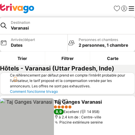
Favoris
Se con
Me
Destination
Varanasi
Arrivée/départ
Personnes et chambres
Dates
2 personnes, 1 chambre
Trier
Filtrer
Carte
Hôtels - Varanasi (Uttar Pradesh, Inde)
Ce référencement par défaut prend en compte l’intérêt probable pour
l’utilisateur, le tarif proposé et la compensation versée par les
annonceurs. Les offres ne sont pas exhaustives.
Comment fonctionne trivago
Taj Ganges Varanasi
Partager
Ajouter à mes favoris
5 Étoiles
8,9
Excellent
14 958
à 2.4 km de : Centre-ville
Piscine extérieure sereine