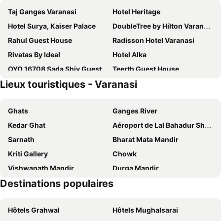
Taj Ganges Varanasi
Hotel Heritage
Hotel Surya, Kaiser Palace
DoubleTree by Hilton Varanasi
Rahul Guest House
Radisson Hotel Varanasi
Rivatas By Ideal
Hotel Alka
OYO 16708 Sada Shiv Guest House
Teerth Guest House
Lieux touristiques - Varanasi
Hotel Clarks Varanasi Limited
Perfectstayz Premium Varanasi
Hotel Varanasi Inn
Hotel Shannti Inn
Ghats
Ganges River
Hotel Ganges Grand
The Banaras Hotel
Kedar Ghat
Aéroport de Lal Bahadur Shastri
Treebo Trend Little Budhha
Arcadia Hotel
Sarnath
Bharat Mata Mandir
De Costa Palace
Ramada by Wyndham Varanasi Katesar
Kriti Gallery
Chowk
Hotel Banaras Haveli
Hotel Madin
Vishwanath Mandir
Durga Mandir
Hotel Hindusthan International, Varanasi
Palace on Ganges
Destinations populaires
Tulsi Manas Mandir
New Vishwanath Mandir
Goroomgo Varanasi Paradise Varanasi
Hotel Castillo Varanasi
New Vishwanath Temple
Siddhi Vinayak Inn
Brijrama Palace, Varanasi - By The Ganges
Hôtels Grahwal
Hôtels Mughalsarai
Dwivedi Hotels Palace On Steps
Hotel Dolphin Grand