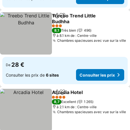
Treebo Trend Little
Partager
Ajouter à mes favoris
Budhha
3 Étoiles
8,1
Très bien
496
à 8.1 km de : Centre-ville
Chambres spacieuses avec vue sur la ville
28 €
De
Consulter les prix de
6 sites
Consulter les prix
Arcadia Hotel
Partager
Ajouter à mes favoris
4 Étoiles
8,7
Excellent
1 265
à 2.1 km de : Centre-ville
Chambres spacieuses avec vue sur la ville