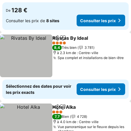
128 €
De
Consulter les prix de
8 sites
Consulter les prix
Rivatas By Ideal
Partager
Ajouter à mes favoris
4 Étoiles
8,4
Très bien
3 781
à 2.3 km de : Centre-ville
Spa complet et installations de bien-être
Sélectionnez des dates pour voir
Consulter les prix
les prix exacts
Hotel Alka
Partager
Ajouter à mes favoris
3 Étoiles
7,7
Bien
4 728
à 4.0 km de : Centre-ville
Vue panoramique sur le fleuve depuis les