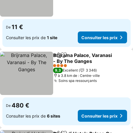
11 €
De
Consulter les prix de
1 site
Consulter les prix
Brijrama Palace, Varanasi
Partager
Ajouter à mes favoris
- By The Ganges
4 Étoiles
9,3
Excellent
3 346
à 3.8 km de : Centre-ville
Soins spa ressourçants
480 €
De
Consulter les prix de
6 sites
Consulter les prix