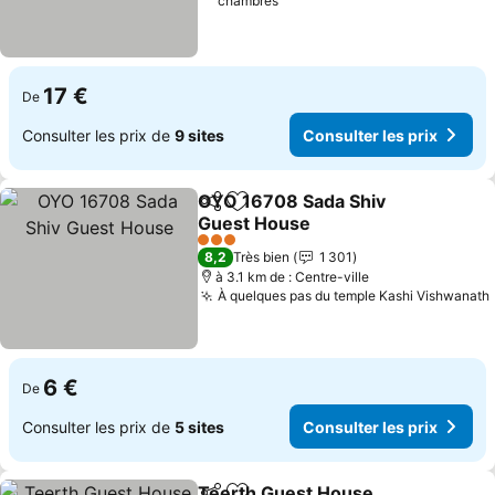
chambres
17 €
De
Consulter les prix de
9 sites
Consulter les prix
OYO 16708 Sada Shiv
Partager
Ajouter à mes favoris
Guest House
3 Étoiles
8,2
Très bien
1 301
à 3.1 km de : Centre-ville
À quelques pas du temple Kashi Vishwanath
6 €
De
Consulter les prix de
5 sites
Consulter les prix
Teerth Guest House