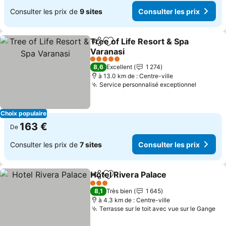
Consulter les prix de
9 sites
Consulter les prix
Tree of Life Resort & Spa
Partager
Ajouter à mes favoris
Varanasi
5 Étoiles
8,6
Excellent
1 274
à 13.0 km de : Centre-ville
Service personnalisé exceptionnel
Choix populaire
163 €
De
Consulter les prix de
7 sites
Consulter les prix
Hotel Rivera Palace
Partager
Ajouter à mes favoris
3 Étoiles
8,1
Très bien
1 645
à 4.3 km de : Centre-ville
Terrasse sur le toit avec vue sur le Gange