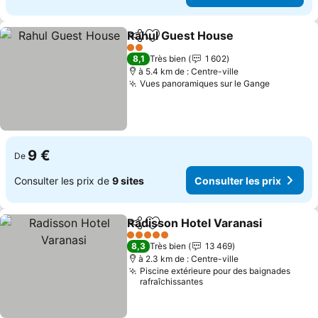
Rahul Guest House
Partager
Ajouter à mes favoris
2 Étoiles
8,1
Très bien
1 602
à 5.4 km de : Centre-ville
Vues panoramiques sur le Gange
9 €
De
Consulter les prix de
9 sites
Consulter les prix
Radisson Hotel Varanasi
Partager
Ajouter à mes favoris
5 Étoiles
8,3
Très bien
13 469
à 2.3 km de : Centre-ville
Piscine extérieure pour des baignades
rafraîchissantes