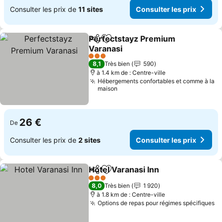
Consulter les prix de
11 sites
Consulter les prix
Perfectstayz Premium
Partager
Ajouter à mes favoris
Varanasi
3 Étoiles
8,1
Très bien
590
à 1.4 km de : Centre-ville
Hébergements confortables et comme à la
maison
26 €
De
Consulter les prix de
2 sites
Consulter les prix
Hotel Varanasi Inn
Partager
Ajouter à mes favoris
3 Étoiles
8,0
Très bien
1 920
à 1.8 km de : Centre-ville
Options de repas pour régimes spécifiques