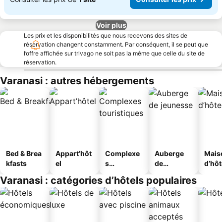
Voir plus
Les prix et les disponibilités que nous recevons des sites de
réservation changent constamment. Par conséquent, il se peut que
l’offre affichée sur trivago ne soit pas la même que celle du site de
réservation.
Varanasi : autres hébergements
Bed & Brea
Appart’hôt
Complexe
Auberge
Mais
kfasts
el
s
de
d’hô
touristique
jeunesse
Varanasi : catégories d’hôtels populaires
s