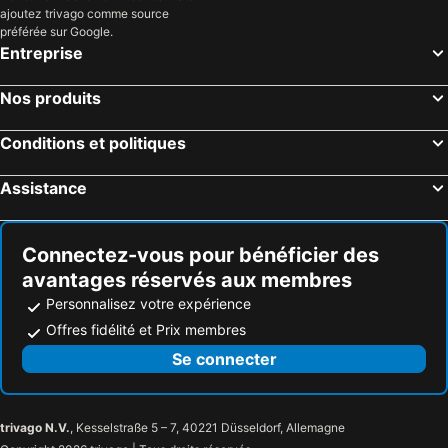
ajoutez trivago comme source
Oyo Rooms Mahmoorganj
The Urban Villa
préférée sur Google.
Entreprise
Townhouse Oak Oak Hotel Aditya Recidency
Hotel Veda Vatica
Orange Stays
Raj Shanti Guest House Sarnath
Nos produits
Hotel R D Palace
Hotel Golden Petals
Conditions et politiques
HHW Buddha Lineage
Hotel Janki International Sigra
Hotel Sri Balaji
Jukaso Ganges
Assistance
The Ganga Guest House
Hotel Medhya Grand Varanasi
G.s.residency
Hotel Sarin Inn Heritage
Connectez-vous pour bénéficier des
Hotel MK Grand
Shristi Stay
avantages réservés aux membres
Personnalisez votre expérience
Offres fidélité et Prix membres
Se connecter
trivago N.V.
, Kesselstraße 5 – 7, 40221 Düsseldorf, Allemagne