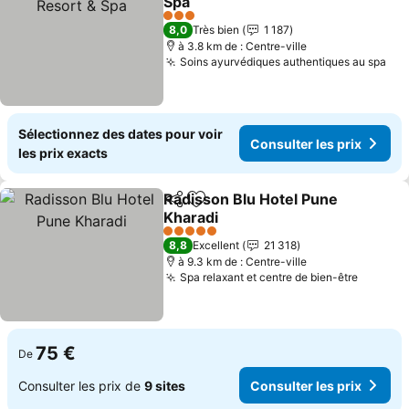
Spa
Consulter les prix
3 Étoiles
8,0
Très bien
1 187
à 3.8 km de : Centre-ville
Soins ayurvédiques authentiques au spa
Con
Sélectionnez des dates pour voir
Consulter les prix
les prix exacts
Radisson Blu Hotel Pune
Partager
Ajouter à mes favoris
Kharadi
Consulter les prix
5 Étoiles
8,8
Excellent
21 318
à 9.3 km de : Centre-ville
Spa relaxant et centre de bien-être
Consult
75 €
De
Consulter les prix de
9 sites
Consulter les prix