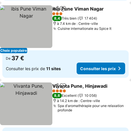
ibis Pune Viman Nagar
Partager
Ajouter à mes favoris
Cons
3 Étoiles
8,4
Très bien
17 404
à 7.4 km de : Centre-ville
Cuisine internationale au Spice It
Consulter
Choix populaire
37 €
De
Consulter les prix de
11 sites
Consulter les prix
Vivanta Pune, Hinjawadi
Partager
Ajouter à mes favoris
Co
4 Étoiles
8,8
Excellent
10 056
à 14.2 km de : Centre-ville
Spa d'aromathérapie pour une relaxation
profonde