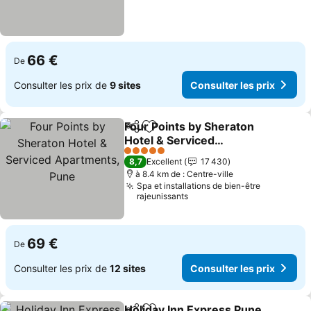
66 €
De
Consulter les prix de
9 sites
Consulter les prix
Four Points by Sheraton
Partager
Ajouter à mes favoris
Hotel & Serviced
Apartments, Pune
Consulter les prix
5 Étoiles
8,7
Excellent
17 430
à 8.4 km de : Centre-ville
Spa et installations de bien-être
rajeunissants
69 €
De
Consulter les prix de
12 sites
Consulter les prix
Holiday Inn Express Pune