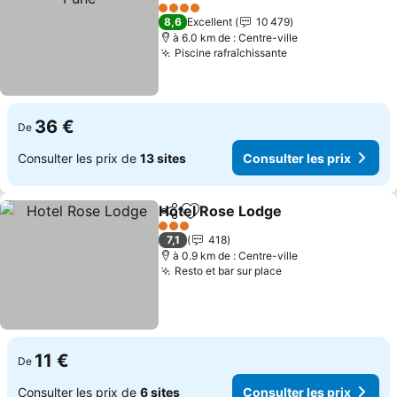
Consulter les prix
4 Étoiles
8,6
Excellent
10 479
à 6.0 km de : Centre-ville
Piscine rafraîchissante
Consulter les pr
36 €
De
Consulter les prix de
13 sites
Consulter les prix
Hotel Rose Lodge
Partager
Ajouter à mes favoris
Consulter
3 Étoiles
7,1
418
à 0.9 km de : Centre-ville
Resto et bar sur place
Consulter les pri
11 €
De
Consulter les prix de
6 sites
Consulter les prix