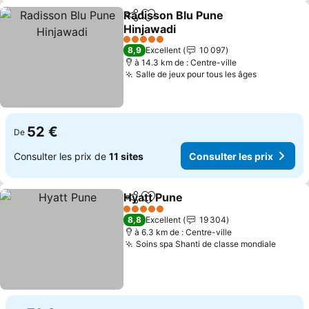
Radisson Blu Pune
Partager
Ajouter à mes favoris
Hinjawadi
Consulter les prix
5 Étoiles
8,9
Excellent
10 097
à 14.3 km de : Centre-ville
Salle de jeux pour tous les âges
Consulter 
52 €
De
Consulter les prix de
11 sites
Consulter les prix
Hyatt Pune
Partager
Ajouter à mes favoris
Consulter les pr
5 Étoiles
8,8
Excellent
19 304
à 6.3 km de : Centre-ville
Soins spa Shanti de classe mondiale
Consul