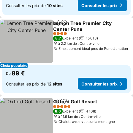
Consulter les prix de
10 sites
Consulter les prix
Lemon Tree Premier City
Partager
Ajouter à mes favoris
Center Pune
Consulter les prix
4 Étoiles
8,7
Excellent
15 013
à 2.2 km de : Centre-ville
Emplacement idéal près de Pune Junction
Co
Choix populaire
89 €
De
Consulter les prix de
12 sites
Consulter les prix
Oxford Golf Resort
Partager
Ajouter à mes favoris
Consult
5 Étoiles
8,6
Excellent
4 108
à 11.9 km de : Centre-ville
Chalets avec vue sur la montagne
Consulte