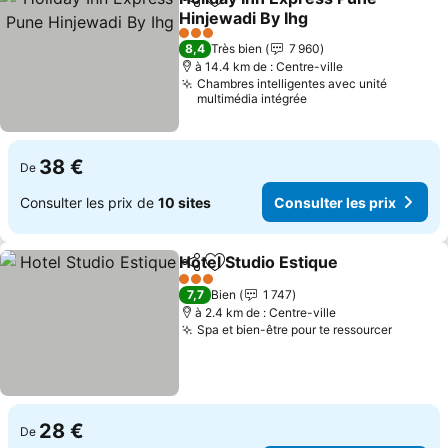
Partager
Ajouter à mes favoris
Hinjewadi By Ihg
Consulter les prix
3 Étoiles
8,4
Très bien
7 960
à 14.4 km de : Centre-ville
Chambres intelligentes avec unité
multimédia intégrée
38 €
De
Consulter les prix de
10 sites
Consulter les prix
Hotel Studio Estique
Partager
Ajouter à mes favoris
Consul
3 Étoiles
7,7
Bien
1 747
à 2.4 km de : Centre-ville
Spa et bien-être pour te ressourcer
Consult
28 €
De