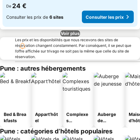
24 €
De
Consulter les prix de
6 sites
Consulter les prix
Voir plus
Les prix et les disponibilités que nous recevons des sites de
réservation changent constamment. Par conséquent, il se peut que
l’offre affichée sur trivago ne soit pas la même que celle du site de
réservation.
Pune : autres hébergements
Bed & Brea
Appart’hôt
Complexe
Auberge
Mais
kfasts
el
s
de
d’hô
touristique
jeunesse
Pune : catégories d’hôtels populaires
s