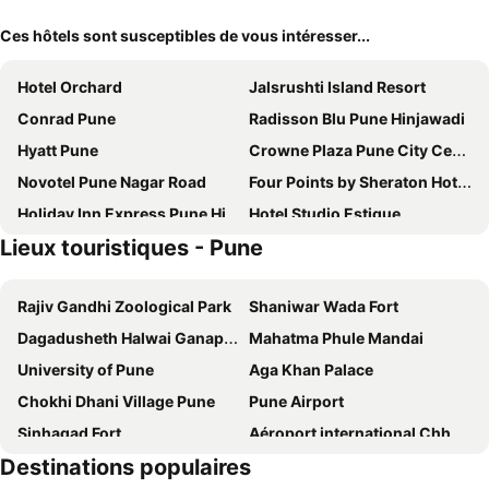
Ces hôtels sont susceptibles de vous intéresser...
Hotel Orchard
Jalsrushti Island Resort
Conrad Pune
Radisson Blu Pune Hinjawadi
Hyatt Pune
Crowne Plaza Pune City Centre By Ihg
Novotel Pune Nagar Road
Four Points by Sheraton Hotel & Serviced Apartments, Pune
Holiday Inn Express Pune Hinjewadi By Ihg
Hotel Studio Estique
Lieux touristiques - Pune
Lemon Tree Premier City Center Pune
The Orchid Hotel Hinjewadi Pune
Royal Orchid Central Pune
Hotel Rose Lodge
Rajiv Gandhi Zoological Park
Shaniwar Wada Fort
The Oakwood
Hotel Parc Estique
Dagadusheth Halwai Ganapati Temple
Mahatma Phule Mandai
Holiday Inn Express Pune Pimpri by IHG
Ramee Grand Hotel and Spa, Pune
University of Pune
Aga Khan Palace
FabHotel Corporate Executive
ibis Pune Viman Nagar
Chokhi Dhani Village Pune
Pune Airport
Vivanta Pune, Hinjawadi
Cocoon Hotel
Sinhagad Fort
Aéroport international Chhatrapati Sambhaji Maharaj
The Central Park
Shantai Hotel
Destinations populaires
AR Suites Jewels Royale
Sayaji Pune