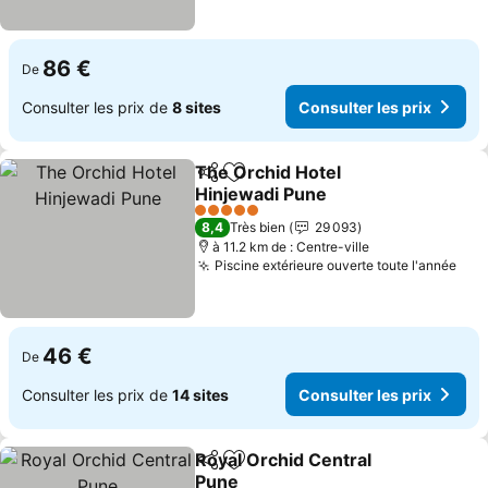
86 €
De
Consulter les prix de
8 sites
Consulter les prix
The Orchid Hotel
Partager
Ajouter à mes favoris
Hinjewadi Pune
Consulter les prix
5 Étoiles
8,4
Très bien
29 093
à 11.2 km de : Centre-ville
Piscine extérieure ouverte toute l'année
Cons
46 €
De
Consulter les prix de
14 sites
Consulter les prix
Royal Orchid Central
Partager
Ajouter à mes favoris
Pune