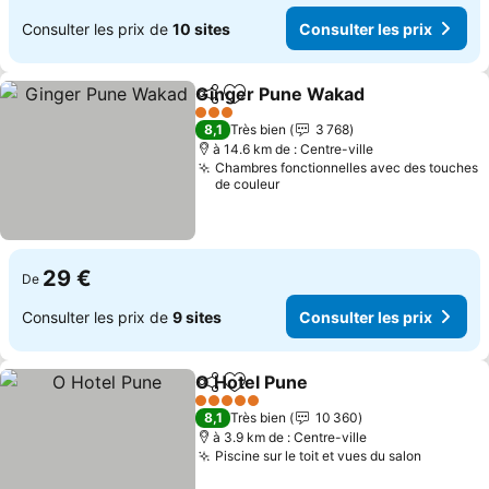
Consulter les prix de
10 sites
Consulter les prix
Ginger Pune Wakad
Partager
Ajouter à mes favoris
Consul
3 Étoiles
8,1
Très bien
3 768
à 14.6 km de : Centre-ville
Chambres fonctionnelles avec des touches
de couleur
29 €
De
Consulter les prix de
9 sites
Consulter les prix
O Hotel Pune
Partager
Ajouter à mes favoris
Consulter les
5 Étoiles
8,1
Très bien
10 360
à 3.9 km de : Centre-ville
Piscine sur le toit et vues du salon
Consulte