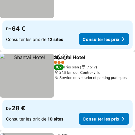
64 €
De
Consulter les prix de
12 sites
Consulter les prix
Shantai Hotel
Partager
Ajouter à mes favoris
Consulter les
3 Étoiles
8,2
Très bien
7 517
à 1.5 km de : Centre-ville
Service de voiturier et parking pratiques
Con
28 €
De
Consulter les prix de
10 sites
Consulter les prix