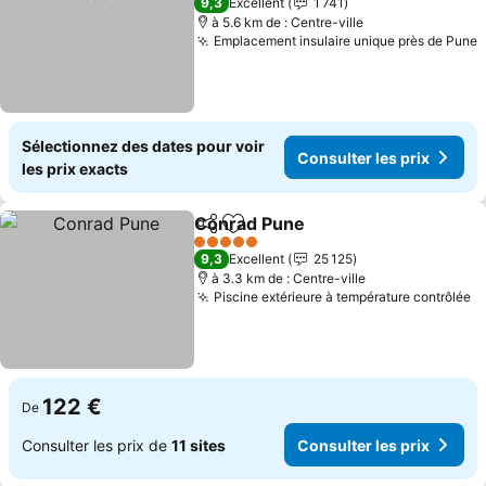
9,3
Excellent
1 741
à 5.6 km de : Centre-ville
Emplacement insulaire unique près de Pune
C
Sélectionnez des dates pour voir
Consulter les prix
les prix exacts
Conrad Pune
Partager
Ajouter à mes favoris
Consulter les 
5 Étoiles
9,3
Excellent
25 125
à 3.3 km de : Centre-ville
Piscine extérieure à température contrôlée
Co
122 €
De
Consulter les prix de
11 sites
Consulter les prix