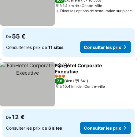
9,0
Excellent
10 553
à 1.4 km de : Centre-ville
Diverses options de restauration sur place
Co
55 €
De
Consulter les prix de
11 sites
Consulter les prix
FabHotel Corporate
Partager
Ajouter à mes favoris
Executive
Consulter les prix
3 Étoiles
7,8
Bien
641
à 10.4 km de : Centre-ville
12 €
De
Consulter les prix de
6 sites
Consulter les prix