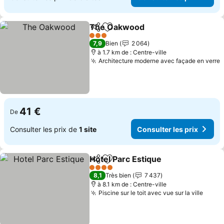
The Oakwood
Partager
Ajouter à mes favoris
Consulter le
3 Étoiles
7,9
Bien
2 064
à 1.7 km de : Centre-ville
Architecture moderne avec façade en verre
C
41 €
De
Consulter les prix de
1 site
Consulter les prix
Hotel Parc Estique
Partager
Ajouter à mes favoris
Consulte
4 Étoiles
8,1
Très bien
7 437
à 8.1 km de : Centre-ville
Piscine sur le toit avec vue sur la ville
Consu