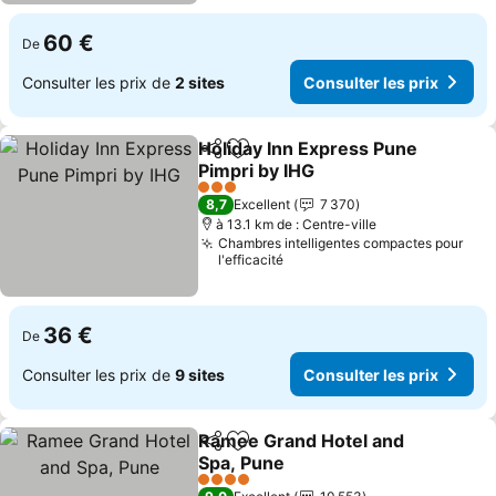
60 €
De
Consulter les prix de
2 sites
Consulter les prix
Holiday Inn Express Pune
Partager
Ajouter à mes favoris
Pimpri by IHG
Consulter les prix
3 Étoiles
8,7
Excellent
7 370
à 13.1 km de : Centre-ville
Chambres intelligentes compactes pour
l'efficacité
36 €
De
Consulter les prix de
9 sites
Consulter les prix
Ramee Grand Hotel and
Partager
Ajouter à mes favoris
Spa, Pune
Consulter les prix
4 Étoiles