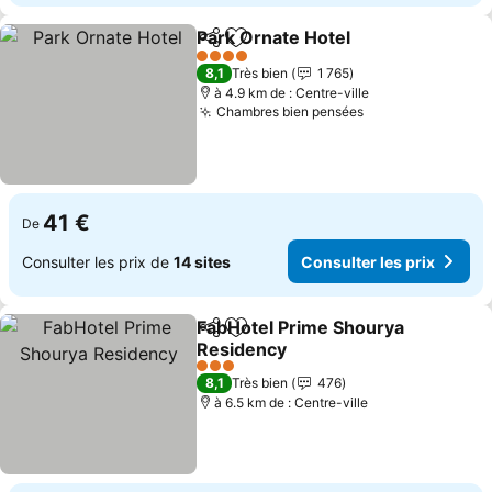
Park Ornate Hotel
Partager
Ajouter à mes favoris
Consulte
4 Étoiles
8,1
Très bien
1 765
à 4.9 km de : Centre-ville
Chambres bien pensées
Consulter les p
41 €
De
Consulter les prix de
14 sites
Consulter les prix
FabHotel Prime Shourya
Partager
Ajouter à mes favoris
Residency
Consulter les prix
3 Étoiles
8,1
Très bien
476
à 6.5 km de : Centre-ville