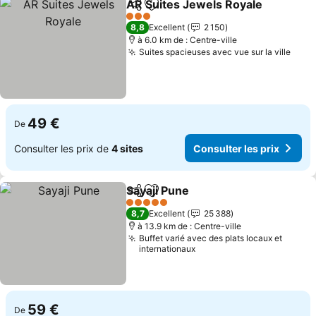
AR Suites Jewels Royale
Partager
Ajouter à mes favoris
C
3 Étoiles
8,8
Excellent
2 150
à 6.0 km de : Centre-ville
Suites spacieuses avec vue sur la ville
Cons
49 €
De
Consulter les prix de
4 sites
Consulter les prix
Sayaji Pune
Partager
Ajouter à mes favoris
Consulter les p
5 Étoiles
8,7
Excellent
25 388
à 13.9 km de : Centre-ville
Buffet varié avec des plats locaux et
internationaux
59 €
De