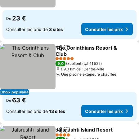
23 €
De
Consulter les prix de
3 sites
Consulter les prix
The Corinthians Resort &
Partager
Ajouter à mes favoris
Club
Consulter les prix
5 Étoiles
9,0
Excellent
11 525
à 9.0 km de : Centre-ville
Une piscine extérieure chauffée
Consulter
Choix populaire
63 €
De
Consulter les prix de
13 sites
Consulter les prix
Jalsrushti Island Resort
Partager
Ajouter à mes favoris
Co
4 Étoiles