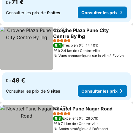
71 €
De
Consulter les prix de
9 sites
Consulter les prix
Crowne Plaza Pune City
Partager
Ajouter à mes favoris
Centre By Ihg
Consulter les prix
5 Étoiles
8,4
Très bien
14 401
à 2.4 km de : Centre-ville
Vues panoramiques sur la ville à Evviva
Cons
49 €
De
Consulter les prix de
9 sites
Consulter les prix
Novotel Pune Nagar Road
Partager
Ajouter à mes favoris
5 Étoiles
8,8
Excellent
26 079
à 7.1 km de : Centre-ville
Accès stratégique à l'aéroport
Consulter l