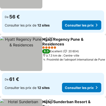
56 €
De
Consulter les prix de
12 sites
Consulter les prix
Hyatt Regency Pune &
Partager
Ajouter à mes favoris
Residences
Consulter les prix
5 Étoiles
9,0
Excellent
20 604
à 7.3 km de : Centre-ville
Proximité de l'aéroport international de Pune
61 €
De
Consulter les prix de
12 sites
Consulter les prix
Hotel Sunderban Resort &
Partager
Ajouter à mes favoris