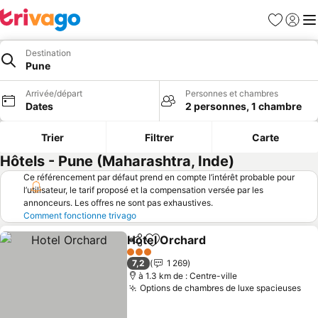
Favoris
Se con
Me
Destination
Pune
Arrivée/départ
Personnes et chambres
Dates
2 personnes, 1 chambre
Trier
Filtrer
Carte
Hôtels - Pune (Maharashtra, Inde)
Ce référencement par défaut prend en compte l’intérêt probable pour
l’utilisateur, le tarif proposé et la compensation versée par les
annonceurs. Les offres ne sont pas exhaustives.
Comment fonctionne trivago
Hotel Orchard
Partager
Ajouter à mes favoris
Consulter le
3 Étoiles
7,2
1 269
à 1.3 km de : Centre-ville
Options de chambres de luxe spacieuses
Con