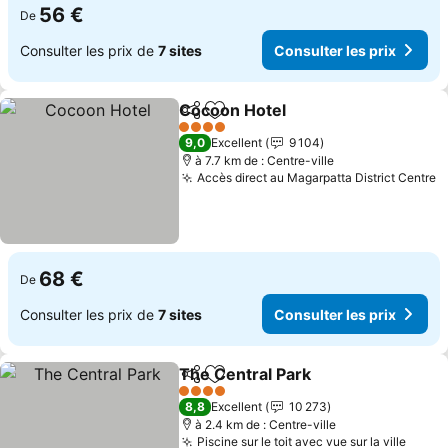
56 €
De
Consulter les prix de
7 sites
Consulter les prix
Cocoon Hotel
Partager
Ajouter à mes favoris
Consulter les
4 Étoiles
9,0
Excellent
9 104
à 7.7 km de : Centre-ville
Accès direct au Magarpatta District Centre
C
68 €
De
Consulter les prix de
7 sites
Consulter les prix
The Central Park
Partager
Ajouter à mes favoris
Consulter
4 Étoiles
8,8
Excellent
10 273
à 2.4 km de : Centre-ville
Piscine sur le toit avec vue sur la ville
Consu