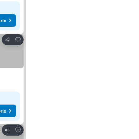
rix
Ajouter à mes favoris
Partager
rix
Ajouter à mes favoris
Partager