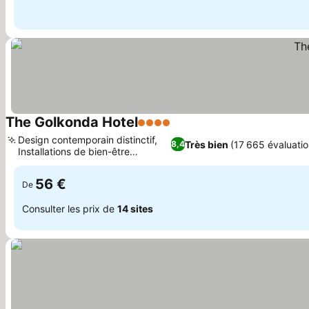
The Golkonda Hotel
4 Étoiles
Consulter les prix
Design contemporain distinctif,
Très bien
(17 665 évaluatio
8,4
Installations de bien-être
Consulter les prix
complètes
56 €
De
Consulter les prix de
14 sites