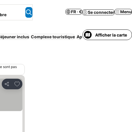
FR · €
Menu
Se connecter
bre
Afficher la carte
déjeuner inclus
Complexe touristique
Appart’hôtel
Piscine
Clima
ne sont pas
Ajouter à mes favoris
Partager