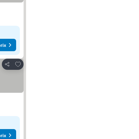
rix
Ajouter à mes favoris
Partager
rix