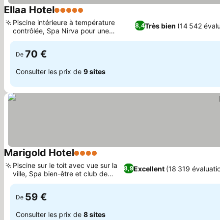
Ellaa Hotel
5 Étoiles
Consulter les prix
Piscine intérieure à température
Très bien
(14 542 évalu
8,4
contrôlée, Spa Nirva pour une
Consulter les prix
relaxation ultime
70 €
De
Consulter les prix de
9 sites
Marigold Hotel
4 Étoiles
Consulter les prix
Piscine sur le toit avec vue sur la
Excellent
(18 319 évaluati
8,9
ville, Spa bien-être et club de
Consulter les prix
santé
59 €
De
Consulter les prix de
8 sites