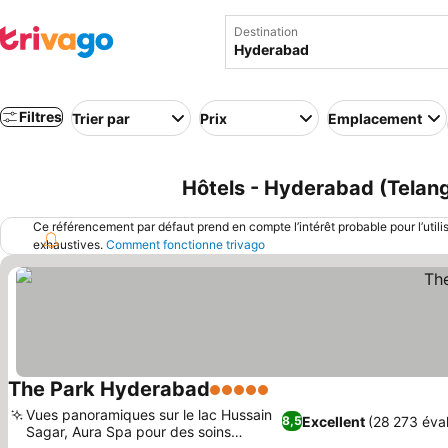
Destination
Filtres
Trier par
Prix
Emplacement
Hôtels - Hyderabad (Telang
Ce référencement par défaut prend en compte l’intérêt probable pour l’utili
exhaustives.
Comment fonctionne trivago
The Park Hyderabad
5 Étoiles
Consulter les prix
Vues panoramiques sur le lac Hussain
Excellent
(28 273 éva
8,5
Sagar, Aura Spa pour des soins
Consulter les prix