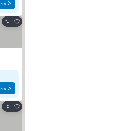
rix
Ajouter à mes favoris
Partager
rix
Ajouter à mes favoris
Partager