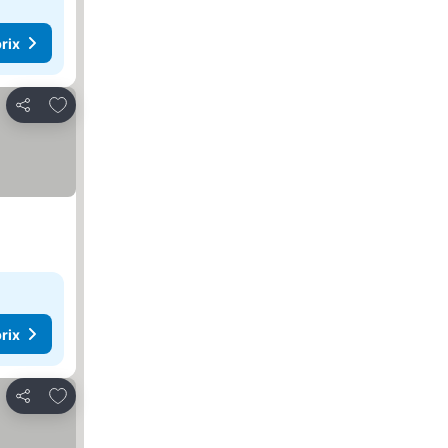
rix
Ajouter à mes favoris
Partager
rix
Ajouter à mes favoris
Partager