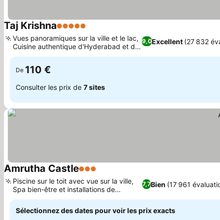
Taj Krishna
5 Étoiles
Consulter les prix
Vues panoramiques sur la ville et le lac,
Excellent
(27 832 év
9,0
Cuisine authentique d'Hyderabad et du
Consulter les prix
monde
110 €
De
Consulter les prix de
7 sites
Amrutha Castle
3 Étoiles
Consulter les prix
Piscine sur le toit avec vue sur la ville,
Bien
(17 961 évaluati
7,7
Spa bien-être et installations de
Consulter les prix
relaxation
Sélectionnez des dates pour voir les prix exacts