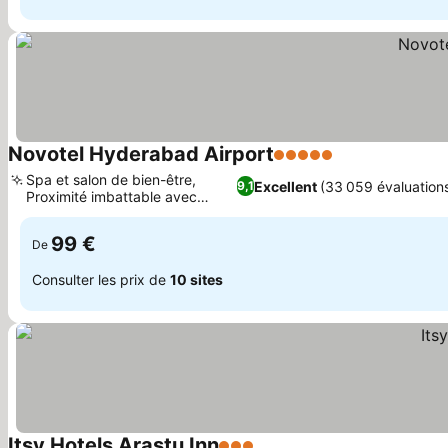
Novotel Hyderabad Airport
5 Étoiles
Consulter les p
Spa et salon de bien-être,
Excellent
(33 059 évaluation
9,1
Proximité imbattable avec
Consulter les prix
l'aéroport
99 €
De
Consulter les prix de
10 sites
Itsy Hotels Arastu Inn