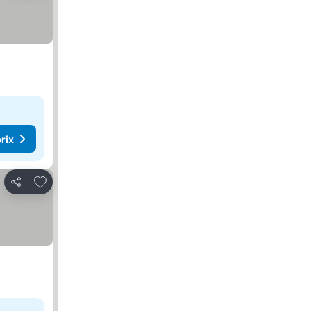
rix
Ajouter à mes favoris
Partager