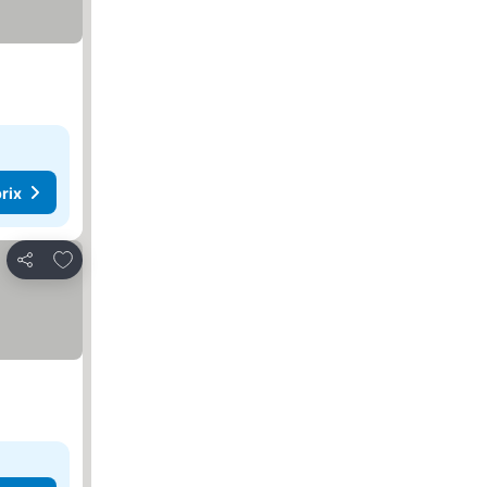
rix
Ajouter à mes favoris
Partager