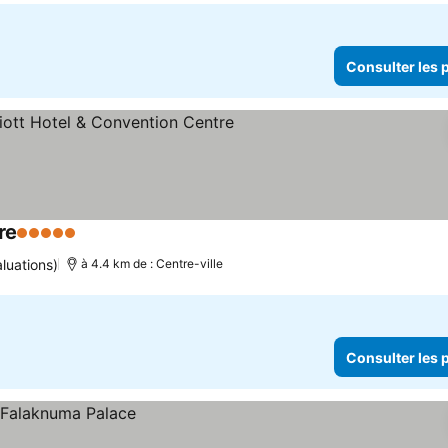
Consulter les p
re
5 Étoiles
Consulter les prix
luations)
à 4.4 km de : Centre-ville
Consulter les p