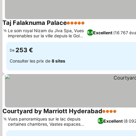
Taj Falaknuma Palace
5 Étoiles
Consulter les prix
Le soin royal Nizam du Jiva Spa, Vues
Excellent
(16 767 éva
9,4
imprenables sur la ville depuis le Gol
Consulter les prix
Bungalow
253 €
De
Consulter les prix de
8 sites
Courtyard by Marriott Hyderabad
4 Étoiles
Consulte
Vues panoramiques sur le lac depuis
Excellent
(8 092
8,7
certaines chambres, Vastes espaces
Consulter les prix
événementiels et de réunion