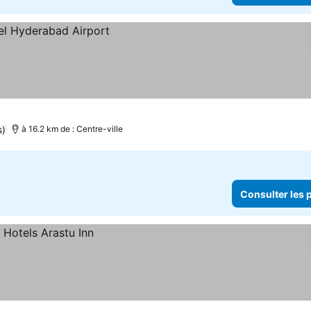
rix
s)
à 16.2 km de : Centre-ville
Consulter les p