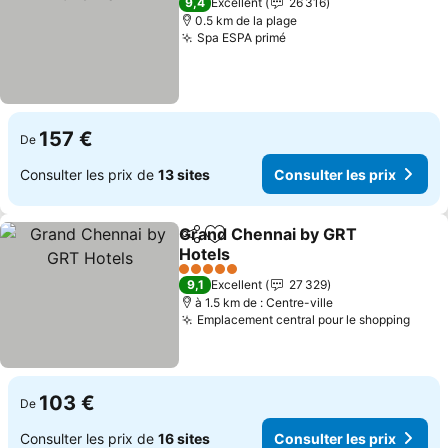
9,4
Excellent
26 316
0.5 km de la plage
Spa ESPA primé
Consulter les prix
157 €
De
Consulter les prix de
13 sites
Consulter les prix
Grand Chennai by GRT
Partager
Ajouter à mes favoris
Hotels
Consulter les prix
5 Étoiles
9,1
Excellent
27 329
à 1.5 km de : Centre-ville
Emplacement central pour le shopping
Consu
103 €
De
Consulter les prix de
16 sites
Consulter les prix