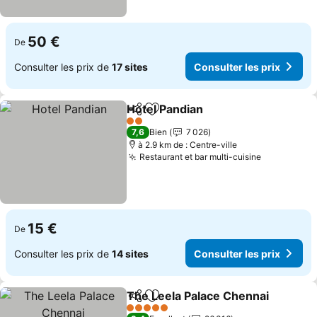
50 €
De
Consulter les prix de
17 sites
Consulter les prix
Hotel Pandian
Partager
Ajouter à mes favoris
Consulter les
2 Étoiles
7,6
Bien
7 026
à 2.9 km de : Centre-ville
Restaurant et bar multi-cuisine
Consulter 
15 €
De
Consulter les prix de
14 sites
Consulter les prix
The Leela Palace Chennai
Partager
Ajouter à mes favoris
5 Étoiles