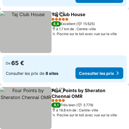
Taj Club House
Partager
Ajouter à mes favoris
Consulter l
5 Étoiles
8,8
Excellent
15 625
à 1.7 km de : Centre-ville
Piscine sur le toit avec vue sur la ville
Consu
65 €
De
Consulter les prix de
8 sites
Consulter les prix
Four Points by Sheraton
Partager
Ajouter à mes favoris
Chennai OMR
Consulter les prix
4 Étoiles
8,1
Très bien
3 779
à 19.8 km de : Centre-ville
Piscine sur le toit avec vue sur la ville
Consu