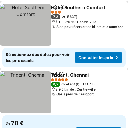
Hotel Southern Comfort
Partager
Ajouter à mes favoris
Co
3 Étoiles
7,2
5 837
à 11.1 km de : Centre-ville
Aide pour réserver tes billets et excursions
Co
Sélectionnez des dates pour voir
Consulter les prix
les prix exacts
Trident, Chennai
Partager
Ajouter à mes favoris
Consulter 
5 Étoiles
9,2
Excellent
14 041
à 9.5 km de : Centre-ville
Oasis près de l'aéroport
Consulter les pr
78 €
De