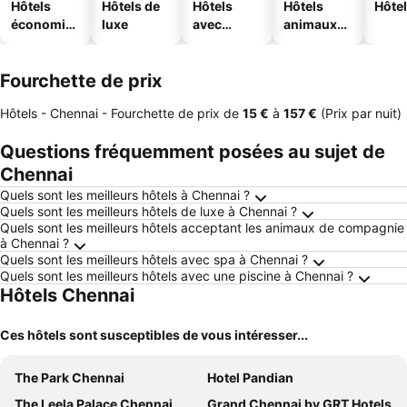
Hôtels
Hôtels de
Hôtels
Hôtels
Hôtel
économiq
luxe
avec
animaux
ues
piscine
acceptés
Fourchette de prix
Hôtels - Chennai -
Fourchette de prix
de
‎15 €
à
‎157 €
(Prix par nuit)
Questions fréquemment posées au sujet de
Chennai
Quels sont les meilleurs hôtels à Chennai ?
Quels sont les meilleurs hôtels de luxe à Chennai ?
Quels sont les meilleurs hôtels acceptant les animaux de compagnie
à Chennai ?
Quels sont les meilleurs hôtels avec spa à Chennai ?
Quels sont les meilleurs hôtels avec une piscine à Chennai ?
Hôtels Chennai
Ces hôtels sont susceptibles de vous intéresser...
The Park Chennai
Hotel Pandian
The Leela Palace Chennai
Grand Chennai by GRT Hotels