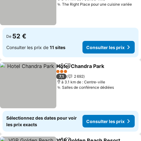
The Right Place pour une cuisine variée
Cons
52 €
De
Consulter les prix de
11 sites
Consulter les prix
Hotel Chandra Park
Partager
Ajouter à mes favoris
Consult
3 Étoiles
7,1
2 692
à 3.1 km de : Centre-ville
Salles de conférence dédiées
Consulter l
Sélectionnez des dates pour voir
Consulter les prix
les prix exacts
VGP Golden Beach Resort