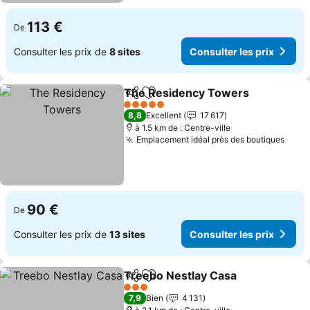
113 €
De
Consulter les prix de
8 sites
Consulter les prix
The Residency Towers
Partager
Ajouter à mes favoris
Con
5 Étoiles
8,8
Excellent
17 617
à 1.5 km de : Centre-ville
Emplacement idéal près des boutiques
Consu
90 €
De
Consulter les prix de
13 sites
Consulter les prix
Treebo Nestlay Casa
Partager
Ajouter à mes favoris
Consu
3 Étoiles
7,9
Bien
4 131