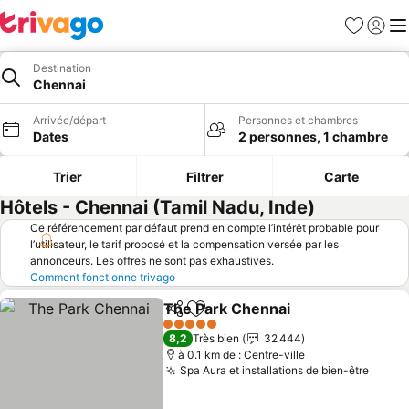
Favoris
Se con
Me
Destination
Chennai
Arrivée/départ
Personnes et chambres
Dates
2 personnes, 1 chambre
Trier
Filtrer
Carte
Hôtels - Chennai (Tamil Nadu, Inde)
Ce référencement par défaut prend en compte l’intérêt probable pour
l’utilisateur, le tarif proposé et la compensation versée par les
annonceurs. Les offres ne sont pas exhaustives.
Comment fonctionne trivago
The Park Chennai
Partager
Ajouter à mes favoris
Consulter
5 Étoiles
8,2
Très bien
32 444
à 0.1 km de : Centre-ville
Spa Aura et installations de bien-être
Consul