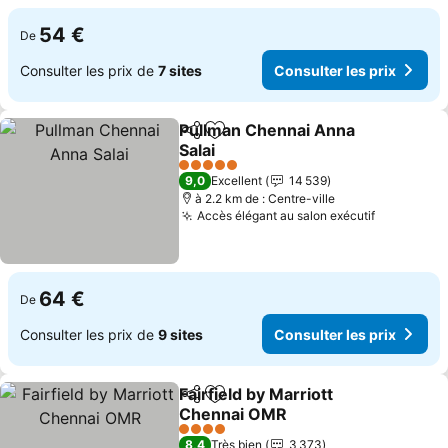
54 €
De
Consulter les prix de
7 sites
Consulter les prix
Pullman Chennai Anna
Partager
Ajouter à mes favoris
Salai
Consulter les prix
5 Étoiles
9,0
Excellent
14 539
à 2.2 km de : Centre-ville
Accès élégant au salon exécutif
Consulter
64 €
De
Consulter les prix de
9 sites
Consulter les prix
Fairfield by Marriott
Partager
Ajouter à mes favoris
Chennai OMR
Consulter les prix
4 Étoiles
8,4
Très bien
3 373