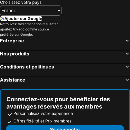
Choisissez votre pays
Apollo Court (Apollo hospital,Sankara natralya, US consulate
Gulnaar Guest House
Hotel Royal Inn
Green Tree Hotel-Near VFS Global and Ramee Mall
Ajouter sur Google
Retrouvez facilement nos résultats :
FabHotel MRV Inn
HOTEL RAAJ GRAND
ajoutez trivago comme source
Super Collection O Vadapalani Formerly Mahalakshmi Inn
Saaral Residency
préférée sur Google.
Entreprise
Milestonnez
Lemon Tree Hotel Chennai
ibis Chennai OMR
UPAR Hotels Thoraipakkam, OMR
Nos produits
Santhi Bhavan, Chennai Central
FabHotel Sky Bay
Conditions et politiques
Feathers - A Radha Hotel
OYO 10017 RB Grand Residency
Assistance
Connectez-vous pour bénéficier des
avantages réservés aux membres
Personnalisez votre expérience
Offres fidélité et Prix membres
Se connecter