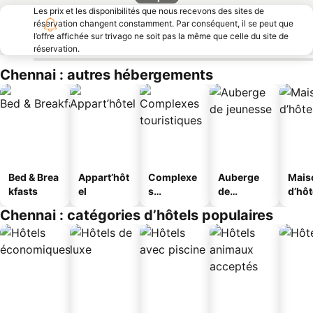
Les prix et les disponibilités que nous recevons des sites de
réservation changent constamment. Par conséquent, il se peut que
l’offre affichée sur trivago ne soit pas la même que celle du site de
réservation.
Chennai : autres hébergements
Bed & Brea
Appart’hôt
Complexe
Auberge
Mais
kfasts
el
s
de
d’hô
touristique
jeunesse
Chennai : catégories d’hôtels populaires
s