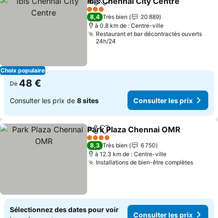
ibis Chennai City Centre
Partager
Ajouter à mes favoris
Co
3 Étoiles
8,4
Très bien
20 889
à 0.8 km de : Centre-ville
Restaurant et bar décontractés ouverts
24h/24
Choix populaire
48 €
De
Consulter les prix de
8 sites
Consulter les prix
Park Plaza Chennai OMR
Partager
Ajouter à mes favoris
C
4 Étoiles
8,3
Très bien
6 750
à 12.3 km de : Centre-ville
Installations de bien-être complètes
Consult
Sélectionnez des dates pour voir
Consulter les prix