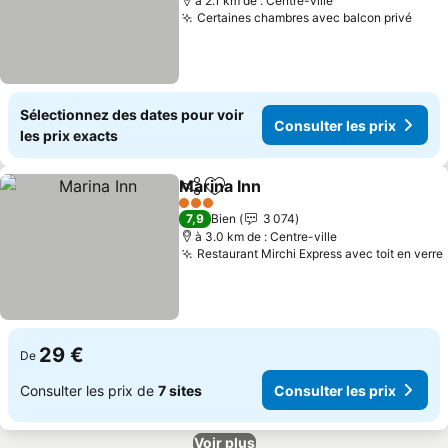
à 2.1 km de : Centre-ville
Certaines chambres avec balcon privé
Cons
Sélectionnez des dates pour voir
Consulter les prix
les prix exacts
Marina Inn
Partager
Ajouter à mes favoris
Consulter les pr
3 Étoiles
7,9
Bien
3 074
à 3.0 km de : Centre-ville
Restaurant Mirchi Express avec toit en verre
29 €
De
Consulter les prix de
7 sites
Consulter les prix
Voir plus