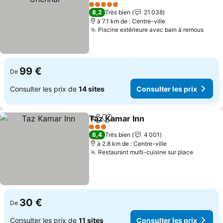
Consulter les prix
5 Étoiles
8,2
Très bien
21 038
à 7.1 km de : Centre-ville
Piscine extérieure avec bain à remous
Consu
99 €
De
Consulter les prix de
14 sites
Consulter les prix
Taz Kamar Inn
Partager
Ajouter à mes favoris
Consulter le
3 Étoiles
8,4
Très bien
4 001
à 2.8 km de : Centre-ville
Restaurant multi-cuisine sur place
Consulte
30 €
De
Consulter les prix de
11 sites
Consulter les prix