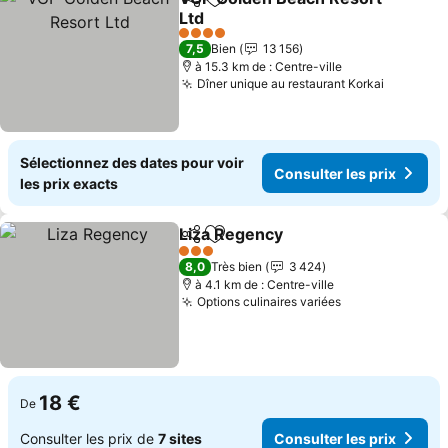
Partager
Ajouter à mes favoris
Ltd
Consulter les prix
4 Étoiles
7,5
Bien
13 156
à 15.3 km de : Centre-ville
Dîner unique au restaurant Korkai
Consulte
Sélectionnez des dates pour voir
Consulter les prix
les prix exacts
Liza Regency
Partager
Ajouter à mes favoris
Consulter les
3 Étoiles
8,0
Très bien
3 424
à 4.1 km de : Centre-ville
Options culinaires variées
Consulter les 
18 €
De
Consulter les prix de
7 sites
Consulter les prix