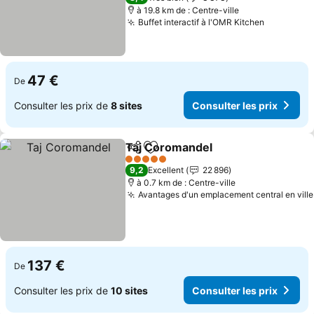
à 19.8 km de : Centre-ville
Buffet interactif à l'OMR Kitchen
Consulter
47 €
De
Consulter les prix de
8 sites
Consulter les prix
Taj Coromandel
Partager
Ajouter à mes favoris
Consulter l
5 Étoiles
9,2
Excellent
22 896
à 0.7 km de : Centre-ville
Avantages d'un emplacement central en ville
137 €
De
Consulter les prix de
10 sites
Consulter les prix