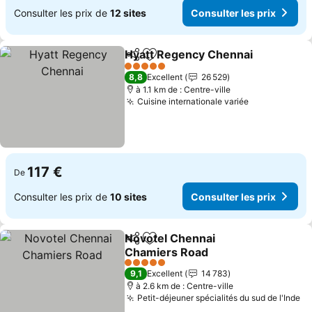
Consulter les prix de
12 sites
Consulter les prix
Hyatt Regency Chennai
Partager
Ajouter à mes favoris
Co
5 Étoiles
8,8
Excellent
26 529
à 1.1 km de : Centre-ville
Cuisine internationale variée
Consulter le
117 €
De
Consulter les prix de
10 sites
Consulter les prix
Novotel Chennai
Partager
Ajouter à mes favoris
Chamiers Road
Consulter les prix
5 Étoiles
9,1
Excellent
14 783
à 2.6 km de : Centre-ville
Petit-déjeuner spécialités du sud de l'Inde
Co