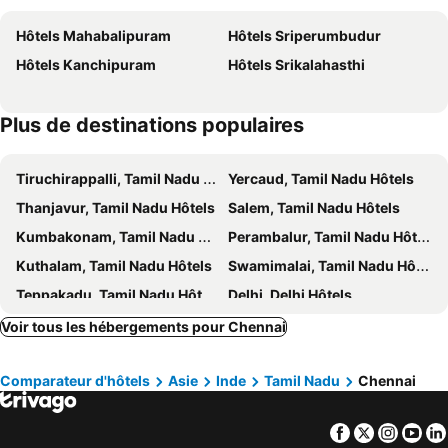
Greenpark Chennai
Blu Iris
Hôtels Mahabalipuram
Hôtels Sriperumbudur
Ambassador Pallava
Holiday Inn Chennai Omr It Expressway By Ihg
Hôtels Kanchipuram
Hôtels Srikalahasthi
The K11 Business Class-Near US Consulate
Vivanta Chennai IT Expressway
Woodlands Inn
Park Avenue Hotel
Plus de destinations populaires
44 Oasis
Park Hyatt Chennai
Somerset Greenways Chennai
Pride Premier Chennai
Tiruchirappalli, Tamil Nadu Hôtels
Yercaud, Tamil Nadu Hôtels
Raj Park Hotel Chennai
A.r Residency
Thanjavur, Tamil Nadu Hôtels
Salem, Tamil Nadu Hôtels
Pharos Hotels
Esakki Empire
Kumbakonam, Tamil Nadu Hôtels
Perambalur, Tamil Nadu Hôtels
sai lakshmi pavanam
Season 4 Residences - Nungambakkam
Kuthalam, Tamil Nadu Hôtels
Swamimalai, Tamil Nadu Hôtels
The Kings Park Grand
Hotel Crystal Residency
Teppakadu, Tamil Nadu Hôtels
Delhi, Delhi Hôtels
Century Residency
Half Moon Palace Chennai
Bengalooru, Karnataka Hôtels
Mumbai, Maharashtra Hôtels
Voir tous les hébergements pour Chennai
Star Residency
Fabhotel Madras Residency
Jaipur, Rajasthan Hôtels
Varanasi, Uttar Pradesh Hôtels
Seashell Park
HALF MOON INN
Comparateur d'hôtels
Asie
Inde
Tamil Nadu
Chennai
Hyderabad, Telangana Hôtels
Pune, Maharashtra Hôtels
Zama Lodge
Xavier Guest House
Udaipur, Rajasthan Hôtels
FabHotel Neha
Hotel Ranjith
Facebook
Twitter
Insta
Yo
Zaith Residency
Hotel Royal Luxe - US consulate, Apollo hospital, Sankara natralya