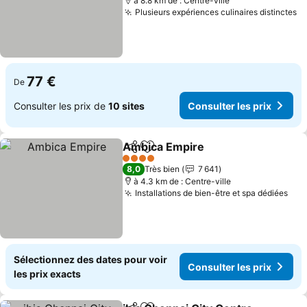
à 8.8 km de : Centre-ville
Plusieurs expériences culinaires distinctes
Co
77 €
De
Consulter les prix de
10 sites
Consulter les prix
Ambica Empire
Partager
Ajouter à mes favoris
Consulter l
4 Étoiles
8,0
Très bien
7 641
à 4.3 km de : Centre-ville
Installations de bien-être et spa dédiées
Con
Sélectionnez des dates pour voir
Consulter les prix
les prix exacts