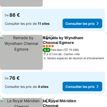
86 €
De
Consulter les prix de
11 sites
Consulter les prix
Ramada by Wyndham
Partager
Ajouter à mes favoris
Chennai Egmore
Consulter les prix
4 Étoiles
8,3
Très bien
15 366
à 3.1 km de : Centre-ville
Vastes espaces de réunion et d'événement
C
76 €
De
Consulter les prix de
4 sites
Consulter les prix
Le Royal Méridien
Partager
Ajouter à mes favoris
Chennai