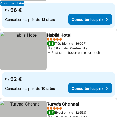
Choix populaire
56 €
De
Consulter les prix de
13 sites
Consulter les prix
Hablis Hotel
Partager
Ajouter à mes favoris
Consulter les p
5 Étoiles
8,3
Très bien
16 007
à 6.8 km de : Centre-ville
Restaurant fusion primé sur le toit
Consulte
52 €
De
Consulter les prix de
10 sites
Consulter les prix
Turyaa Chennai
Partager
Ajouter à mes favoris
Consulter l
5 Étoiles
8,7
Excellent
12 653