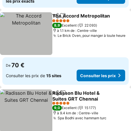
les prix exacts
The Accord Metropolitan
Partager
Ajouter à mes favoris
C
5 Étoiles
8,9
Excellent
22 093
à 1.1 km de : Centre-ville
Le Brick Oven, pour manger à toute heure
Co
70 €
De
Consulter les prix de
15 sites
Consulter les prix
Radisson Blu Hotel &
Partager
Ajouter à mes favoris
Suites GRT Chennai
Consulter les prix
5 Étoiles
9,0
Excellent
15 177
à 9.4 km de : Centre-ville
Spa Bodhi avec hammam turc
Consulter l