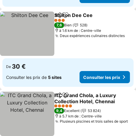
Shilton Dee Cee
Partager
Ajouter à mes favoris
Consulter 
3 Étoiles
7,6
Bien
528
à 1.6 km de : Centre-ville
Deux expériences culinaires distinctes
Consu
30 €
De
Consulter les prix de
5 sites
Consulter les prix
ITC Grand Chola, a Luxury
Partager
Ajouter à mes favoris
Collection Hotel, Chennai
Consulter les prix
5 Étoiles
9,4
Excellent
53 824
à 5.7 km de : Centre-ville
Plusieurs piscines et trois salles de sport
Con