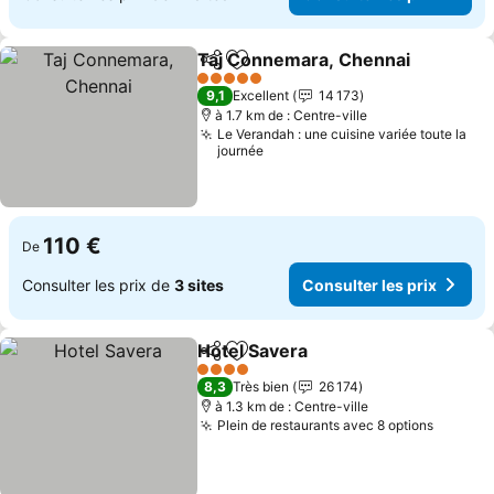
Taj Connemara, Chennai
Partager
Ajouter à mes favoris
C
5 Étoiles
9,1
Excellent
14 173
à 1.7 km de : Centre-ville
Le Verandah : une cuisine variée toute la
journée
110 €
De
Consulter les prix de
3 sites
Consulter les prix
Hotel Savera
Partager
Ajouter à mes favoris
Consulter les 
4 Étoiles
8,3
Très bien
26 174
à 1.3 km de : Centre-ville
Plein de restaurants avec 8 options
Consult