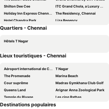
Shilton Dee Cee
ITC Grand Chola, a Luxury Collection Hotel, Chennai
Holiday Inn Express Chennai Omr Thoraipakkam By Ihg
The Residency, Chennai
Hotel Chandra Park
Liza Regency
Quartiers - Chennai
Taj Club House
Four Points by Sheraton Chennai OMR
Pullman Chennai Anna Salai
Fairfield by Marriott Chennai OMR
Hôtels T Nagar
Taj Coromandel
Hotel Southern Comfort
Trident, Chennai
Hyatt Regency Chennai
Lieux touristiques - Chennai
Novotel Chennai Chamiers Road
Ramada by Wyndham Chennai Egmore
Le Royal Méridien Chennai
Taz Kamar Inn
Aéroport international de Chennai
T Nagar
Taj Connemara, Chennai
Hotel Savera
The Promenade
Marina Beach
Hablis Hotel
Turyaa Chennai
Cour suprême
Madras Gymkhana Club Golf
Ambica Empire
ibis Chennai City Centre
Queens Land
Arignar Anna Zoological Park
Park Plaza Chennai OMR
The Accord Metropolitan
Temple du Rivage
Les cinq Rathas
Radisson Blu Hotel & Suites GRT Chennai
The Residency Towers
Destinations populaires
Treebo Nestlay Casa
Marina Inn