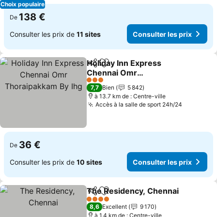
Choix populaire
138 €
De
Consulter les prix de
11 sites
Consulter les prix
Holiday Inn Express
Partager
Ajouter à mes favoris
Chennai Omr
Thoraipakkam By Ihg
Consulter les prix
3 Étoiles
7,7
Bien
5 842
à 13.7 km de : Centre-ville
Accès à la salle de sport 24h/24
Consulter
36 €
De
Consulter les prix de
10 sites
Consulter les prix
The Residency, Chennai
Partager
Ajouter à mes favoris
Co
4 Étoiles
8,6
Excellent
9 170
à 1.4 km de : Centre-ville