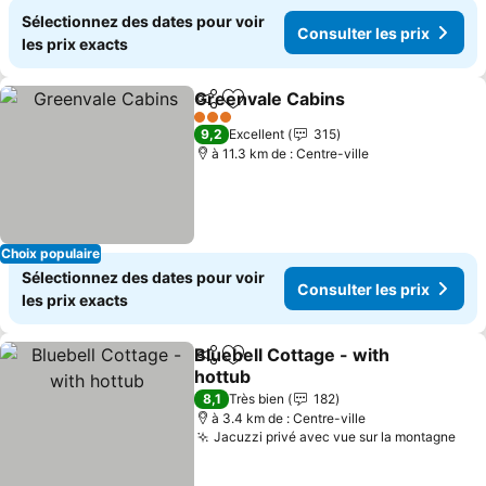
Sélectionnez des dates pour voir
Consulter les prix
les prix exacts
Greenvale Cabins
Partager
Ajouter à mes favoris
3 Étoiles
9,2
Excellent
315
à 11.3 km de : Centre-ville
Choix populaire
Sélectionnez des dates pour voir
Consulter les prix
les prix exacts
Bluebell Cottage - with
Partager
Ajouter à mes favoris
hottub
8,1
Très bien
182
à 3.4 km de : Centre-ville
Jacuzzi privé avec vue sur la montagne