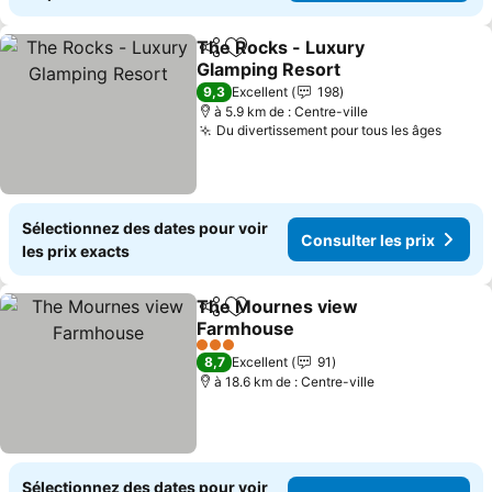
The Rocks - Luxury
Partager
Ajouter à mes favoris
Glamping Resort
9,3
Excellent
198
à 5.9 km de : Centre-ville
Du divertissement pour tous les âges
Sélectionnez des dates pour voir
Consulter les prix
les prix exacts
The Mournes view
Partager
Ajouter à mes favoris
Farmhouse
3 Étoiles
8,7
Excellent
91
à 18.6 km de : Centre-ville
Sélectionnez des dates pour voir