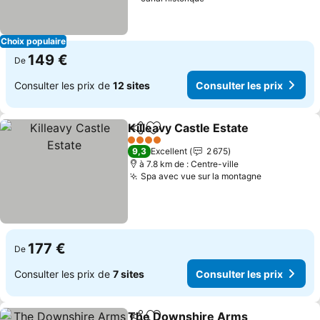
Choix populaire
149 €
De
Consulter les prix de
12 sites
Consulter les prix
Killeavy Castle Estate
Partager
Ajouter à mes favoris
4 Étoiles
9,3
Excellent
2 675
à 7.8 km de : Centre-ville
Spa avec vue sur la montagne
177 €
De
Consulter les prix de
7 sites
Consulter les prix
The Downshire Arms