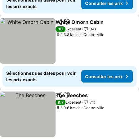
Consulter les prix
les prix exacts
White Omorn Cabin
Partager
Ajouter à mes favoris
10
Excellent
34
à 3.8 km de : Centre-ville
Sélectionnez des dates pour voir
Consulter les prix
les prix exacts
The Beeches
Partager
Ajouter à mes favoris
9,7
Excellent
74
à 0.6 km de : Centre-ville