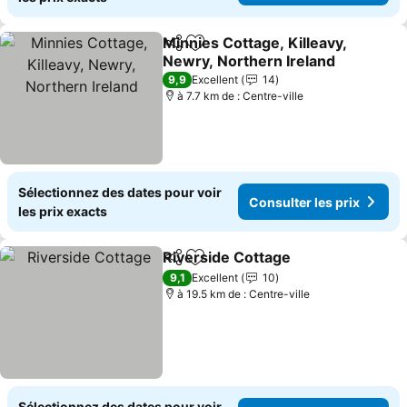
Minnies Cottage, Killeavy,
Partager
Ajouter à mes favoris
Newry, Northern Ireland
9,9
Excellent
14
à 7.7 km de : Centre-ville
Sélectionnez des dates pour voir
Consulter les prix
les prix exacts
Riverside Cottage
Partager
Ajouter à mes favoris
9,1
Excellent
10
à 19.5 km de : Centre-ville
Sélectionnez des dates pour voir