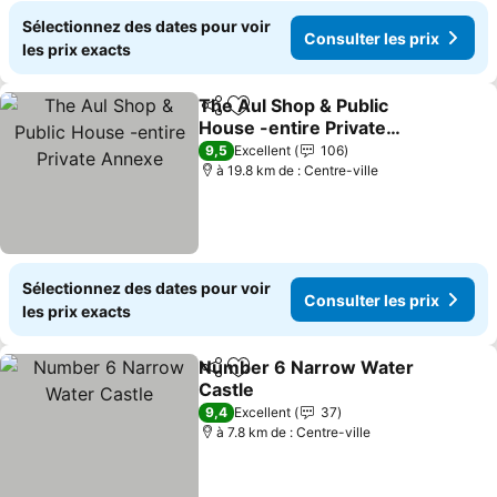
Sélectionnez des dates pour voir
Consulter les prix
les prix exacts
The Aul Shop & Public
Partager
Ajouter à mes favoris
House -entire Private
Annexe
9,5
Excellent
106
à 19.8 km de : Centre-ville
Sélectionnez des dates pour voir
Consulter les prix
les prix exacts
Number 6 Narrow Water
Partager
Ajouter à mes favoris
Castle
9,4
Excellent
37
à 7.8 km de : Centre-ville