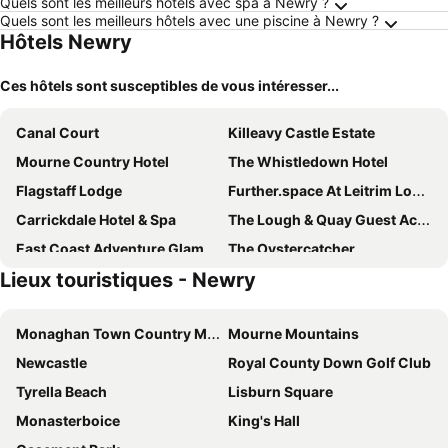
Quels sont les meilleurs hôtels avec spa à Newry ?
Quels sont les meilleurs hôtels avec une piscine à Newry ?
Hôtels Newry
Ces hôtels sont susceptibles de vous intéresser...
Canal Court
Killeavy Castle Estate
Mourne Country Hotel
The Whistledown Hotel
Flagstaff Lodge
Further.space At Leitrim Lodge
Carrickdale Hotel & Spa
The Lough & Quay Guest Accommodation
East Coast Adventure Glamping
The Oystercatcher
Lieux touristiques - Newry
Ballymascanlon Hotel and Golf Resort
Mc Kevitts Village Hotel
Ghan House
Four Seasons Hotel, Carlingford
Monaghan Town Country Music Festival
Mourne Mountains
Belmont House Hotel
Grove House
Newcastle
Royal County Down Golf Club
Blackwell House
Hotel Imperial Dundalk
Tyrella Beach
Lisburn Square
Monasterboice
King's Hall