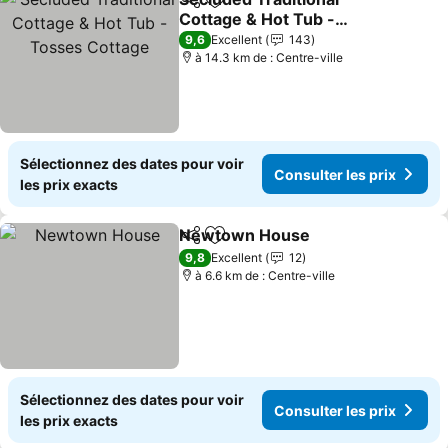
Partager
Ajouter à mes favoris
Cottage & Hot Tub -
Tosses Cottage
9,6
Excellent
143
à 14.3 km de : Centre-ville
Sélectionnez des dates pour voir
Consulter les prix
les prix exacts
Newtown House
Partager
Ajouter à mes favoris
9,8
Excellent
12
à 6.6 km de : Centre-ville
Sélectionnez des dates pour voir
Consulter les prix
les prix exacts