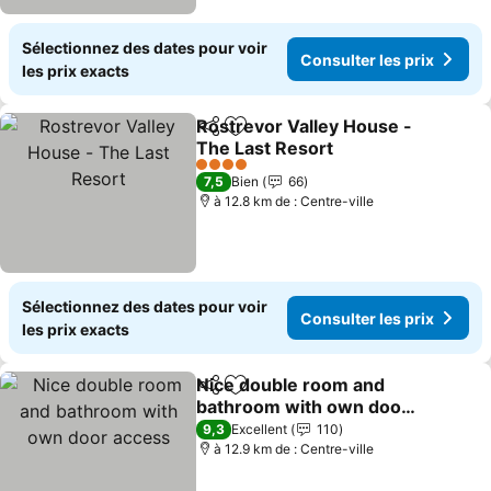
Sélectionnez des dates pour voir
Consulter les prix
les prix exacts
Rostrevor Valley House -
Partager
Ajouter à mes favoris
The Last Resort
4 Étoiles
7,5
Bien
66
à 12.8 km de : Centre-ville
Sélectionnez des dates pour voir
Consulter les prix
les prix exacts
Nice double room and
Partager
Ajouter à mes favoris
bathroom with own door
access
9,3
Excellent
110
à 12.9 km de : Centre-ville