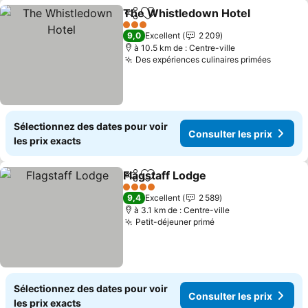
The Whistledown Hotel
Partager
Ajouter à mes favoris
3 Étoiles
9,0
Excellent
2 209
à 10.5 km de : Centre-ville
Des expériences culinaires primées
Sélectionnez des dates pour voir
Consulter les prix
les prix exacts
Flagstaff Lodge
Partager
Ajouter à mes favoris
4 Étoiles
9,4
Excellent
2 589
à 3.1 km de : Centre-ville
Petit-déjeuner primé
Sélectionnez des dates pour voir
Consulter les prix
les prix exacts