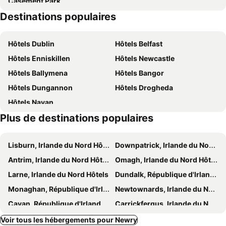
Casement Park
Destinations populaires
Hôtels Dublin
Hôtels Belfast
Hôtels Enniskillen
Hôtels Newcastle
Hôtels Ballymena
Hôtels Bangor
Hôtels Dungannon
Hôtels Drogheda
Hôtels Navan
Plus de destinations populaires
Lisburn, Irlande du Nord Hôtels
Downpatrick, Irlande du Nord Hôtels
Antrim, Irlande du Nord Hôtels
Omagh, Irlande du Nord Hôtels
Larne, Irlande du Nord Hôtels
Dundalk, République d'Irlande Hôtels
Monaghan, République d'Irlande Hôtels
Newtownards, Irlande du Nord Hôtels
Cavan, République d'Irlande Hôtels
Carrickfergus, Irlande du Nord Hôtels
Swords, République d'Irlande Hôtels
Armagh, Irlande du Nord Hôtels
Voir tous les hébergements pour Newry