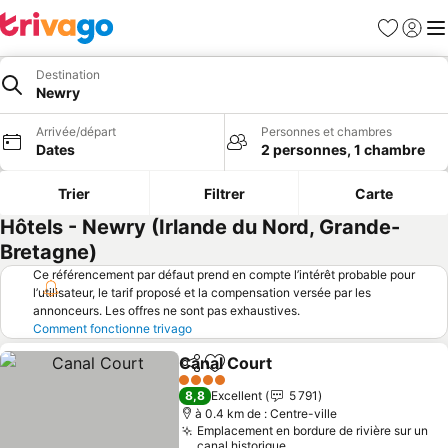
Favoris
Se con
Me
Destination
Newry
Arrivée/départ
Personnes et chambres
Dates
2 personnes, 1 chambre
Trier
Filtrer
Carte
Hôtels - Newry (Irlande du Nord, Grande-
Bretagne)
Ce référencement par défaut prend en compte l’intérêt probable pour
l’utilisateur, le tarif proposé et la compensation versée par les
annonceurs. Les offres ne sont pas exhaustives.
Comment fonctionne trivago
Canal Court
Partager
Ajouter à mes favoris
4 Étoiles
8,8
Excellent
5 791
à 0.4 km de : Centre-ville
Emplacement en bordure de rivière sur un
canal historique