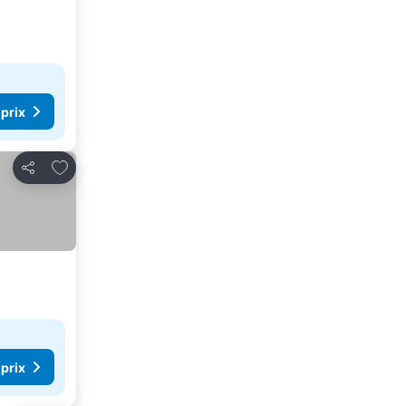
 prix
Ajouter à mes favoris
Partager
 prix