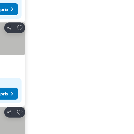
 prix
Ajouter à mes favoris
Partager
 prix
Ajouter à mes favoris
Partager