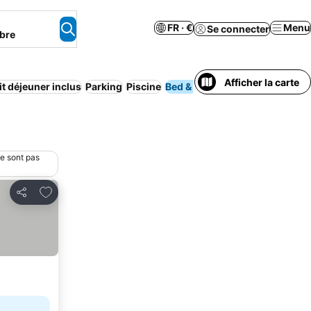
FR · €
Menu
Se connecter
bre
Afficher la carte
it déjeuner inclus
Parking
Piscine
Bed & Breakfast
Appart’hôte
ne sont pas
Ajouter à mes favoris
Partager