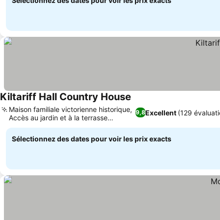
Sélectionnez des dates pour voir les prix exacts
Kiltariff Hall Country House
Consulter les prix
Maison familiale victorienne historique,
Excellent
(129 évaluati
9,8
Accès au jardin et à la terrasse
Consulter les prix
paisibles
Sélectionnez des dates pour voir les prix exacts