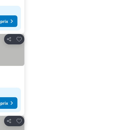
 prix
Ajouter à mes favoris
Partager
 prix
Ajouter à mes favoris
Partager