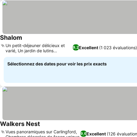
Shalom
Consulter les prix
Un petit-déjeuner délicieux et
Excellent
(1 023 évaluations)
9,2
varié, Un jardin de lutins
Consulter les prix
enchanté
Sélectionnez des dates pour voir les prix exacts
Walkers Nest
Consulter les prix
Vues panoramiques sur Carlingford,
Excellent
(126 évaluatio
9,6
Chambres décorées de façon unique