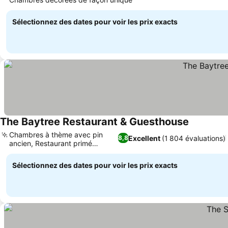
Consulter les prix
Sélectionnez des dates pour voir les prix exacts
The Baytree Restaurant & Guesthouse
Consulter 
Chambres à thème avec pin
Excellent
(1 804 évaluations)
8,8
ancien, Restaurant primé
Consulter les prix
Baytree
Sélectionnez des dates pour voir les prix exacts