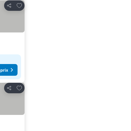
Ajouter à mes favoris
Partager
 prix
Ajouter à mes favoris
Partager