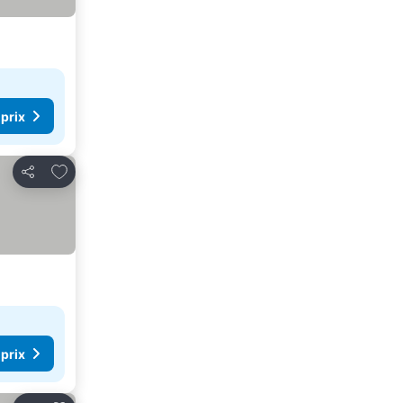
 prix
Ajouter à mes favoris
Partager
 prix