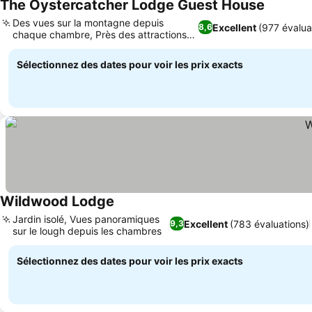
The Oystercatcher Lodge Guest House
Consulter
Des vues sur la montagne depuis
Excellent
(977 évalua
8,6
chaque chambre, Près des attractions
Consulter les prix
historiques
Sélectionnez des dates pour voir les prix exacts
Wildwood Lodge
Consulter les prix
Jardin isolé, Vues panoramiques
Excellent
(783 évaluations)
9,3
sur le lough depuis les chambres
Consulter les prix
Sélectionnez des dates pour voir les prix exacts