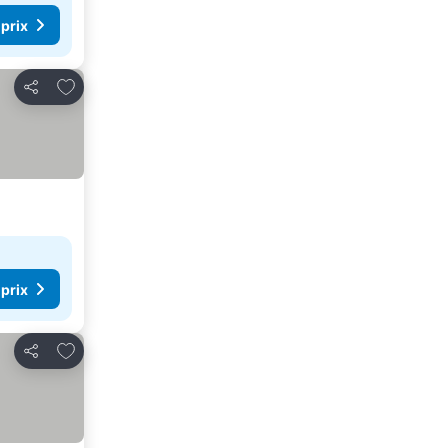
 prix
Ajouter à mes favoris
Partager
 prix
Ajouter à mes favoris
Partager