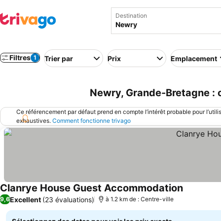
Destination
Filtres
1
Trier par
Prix
Emplacement
Newry, Grande-Bretagne : c
Ce référencement par défaut prend en compte l’intérêt probable pour l’utili
exhaustives.
Comment fonctionne trivago
Clanrye House Guest Accommodation
Consulter 
Excellent
(23 évaluations)
9,6
à 1.2 km de : Centre-ville