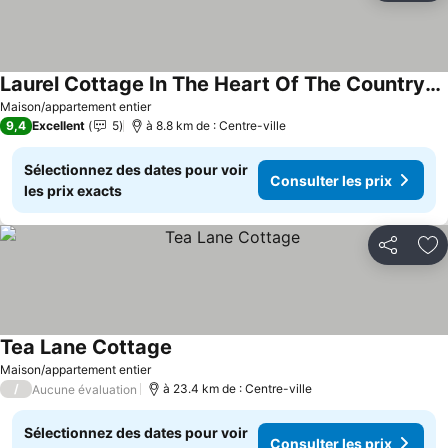
Laurel Cottage In The Heart Of The Countryside
Maison/appartement entier
9,4
Excellent
5
à 8.8 km de : Centre-ville
Sélectionnez des dates pour voir
Consulter les prix
les prix exacts
Partager
Aj
Tea Lane Cottage
Maison/appartement entier
/
à 23.4 km de : Centre-ville
Aucune évaluation
Sélectionnez des dates pour voir
Consulter les prix