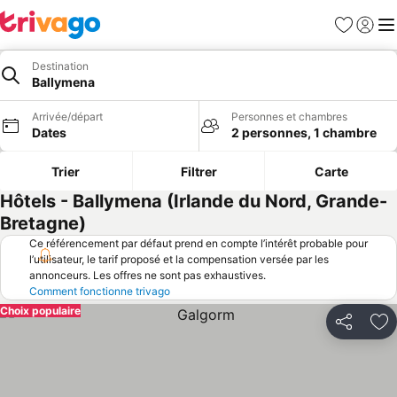
Favoris
Se con
Me
Destination
Ballymena
Arrivée/départ
Personnes et chambres
Dates
2 personnes, 1 chambre
Trier
Filtrer
Carte
Hôtels - Ballymena (Irlande du Nord, Grande-
Bretagne)
Ce référencement par défaut prend en compte l’intérêt probable pour
l’utilisateur, le tarif proposé et la compensation versée par les
annonceurs. Les offres ne sont pas exhaustives.
Comment fonctionne trivago
Choix populaire
Partager
Aj