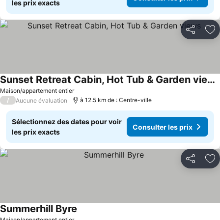
les prix exacts
Partager
Aj
Sunset Retreat Cabin, Hot Tub & Garden views
Maison/appartement entier
/
à 12.5 km de : Centre-ville
Aucune évaluation
Sélectionnez des dates pour voir
Consulter les prix
les prix exacts
Partager
Aj
Summerhill Byre
Maison/appartement entier