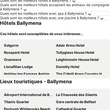
Quels sont les meilleurs hôtels à Ballymena ?
Quels sont les meilleurs hôtels acceptant les animaux de compagnie
à Ballymena ?
Quels sont les meilleurs hôtels avec spa à Ballymena ?
Quels sont les meilleurs hôtels avec une piscine à Ballymena ?
Hôtels Ballymena
Ces hôtels sont susceptibles de vous intéresser...
Galgorm
Adair Arms Hotel
Rosspark Hotel
Tullyglass House Hotel
Oranmore
Leighinmohr House Hotel
Lisnafillan Lodge
Dunsilly Hotel
Holiday Inn Express Antrim - M2, Jct.1 By Ihg
The O Neill Arms Country House
Lieux touristiques - Ballymena
5 Corners Guest Inn
Aéroport International de Belfast
La Chaussée des Géants
Titanic Quarter
Gare centrale de Belfast
Portrush Whiterocks Beach
Cathedral Quarter