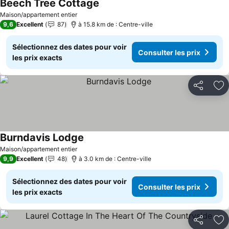
Beech Tree Cottage
Maison/appartement entier
9,6
Excellent
87
à 15.8 km de : Centre-ville
Sélectionnez des dates pour voir
Consulter les prix
les prix exacts
Partager
Aj
Burndavis Lodge
Maison/appartement entier
9,9
Excellent
48
à 3.0 km de : Centre-ville
Sélectionnez des dates pour voir
Consulter les prix
les prix exacts
Partager
Aj