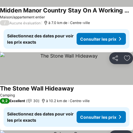
Midden Manor Country Stay On A Working Dairy Farm
Maison/appartement entier
/
à 7.0 km de : Centre-ville
Aucune évaluation
Sélectionnez des dates pour voir
Consulter les prix
les prix exacts
Partager
Aj
The Stone Wall Hideaway
Camping
9,2
Excellent
30
à 10.2 km de : Centre-ville
Sélectionnez des dates pour voir
Consulter les prix
les prix exacts