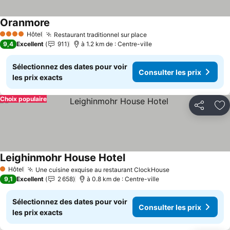
Oranmore
Hôtel
Restaurant traditionnel sur place
4 Étoiles
9,4
Excellent
911
à 1.2 km de : Centre-ville
Sélectionnez des dates pour voir
Consulter les prix
les prix exacts
Choix populaire
Partager
Aj
Leighinmohr House Hotel
Hôtel
Une cuisine exquise au restaurant ClockHouse
1 Étoiles
9,1
Excellent
2 658
à 0.8 km de : Centre-ville
Sélectionnez des dates pour voir
Consulter les prix
les prix exacts