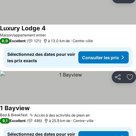
Partager
Aj
Luxury Lodge 4
Maison/appartement entier
8,9
Excellent
121
à 13.0 km de : Centre-ville
Sélectionnez des dates pour voir
Consulter les prix
les prix exacts
Partager
Aj
1 Bayview
Bed & Breakfast
Accès à des activités de plein air
9,1
Excellent
486
à 25.9 km de : Centre-ville
Sélectionnez des dates pour voir