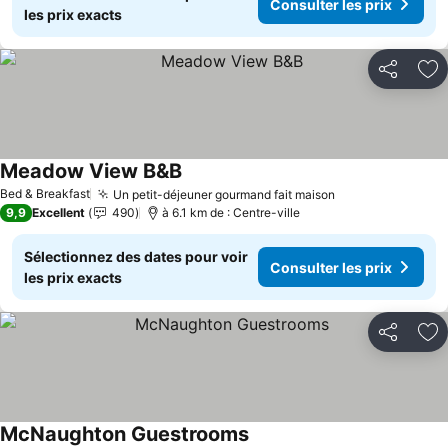
Consulter les prix
les prix exacts
Partager
Aj
Meadow View B&B
Bed & Breakfast
Un petit-déjeuner gourmand fait maison
9,9
Excellent
490
à 6.1 km de : Centre-ville
Sélectionnez des dates pour voir
Consulter les prix
les prix exacts
Partager
Aj
McNaughton Guestrooms