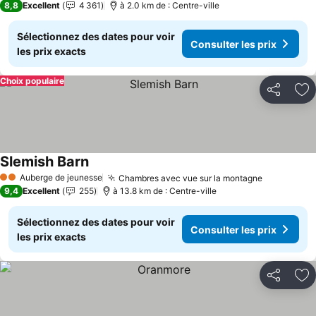
8,8
Excellent
4 361
à 2.0 km de : Centre-ville
Sélectionnez des dates pour voir
Consulter les prix
les prix exacts
Choix populaire
Partager
Aj
Slemish Barn
Auberge de jeunesse
Chambres avec vue sur la montagne
2 Étoiles
9,4
Excellent
255
à 13.8 km de : Centre-ville
Sélectionnez des dates pour voir
Consulter les prix
les prix exacts
Partager
Aj