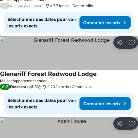
/
à 7.7 km de : Centre-ville
Aucune évaluation
Sélectionnez des dates pour voir
Consulter les prix
les prix exacts
Partager
Aj
Glenariff Forest Redwood Lodge
Maison/appartement entier
9,7
Excellent
83
à 20.1 km de : Centre-ville
Sélectionnez des dates pour voir
Consulter les prix
les prix exacts
Partager
Aj