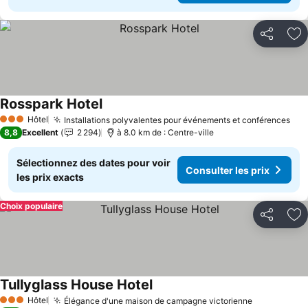
Partager
Aj
Rosspark Hotel
Hôtel
Installations polyvalentes pour événements et conférences
3 Étoiles
8,8
Excellent
2 294
à 8.0 km de : Centre-ville
Sélectionnez des dates pour voir
Consulter les prix
les prix exacts
Choix populaire
Partager
Aj
Tullyglass House Hotel
Hôtel
Élégance d'une maison de campagne victorienne
3 Étoiles