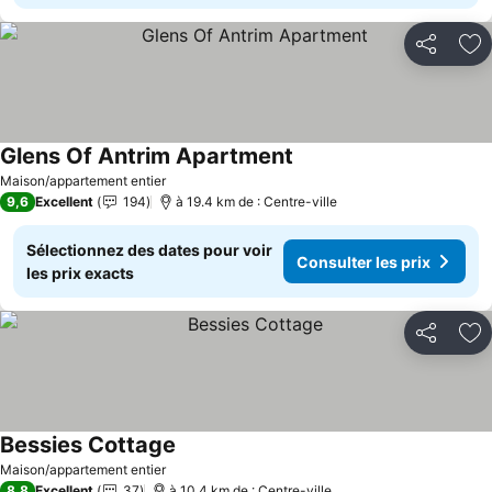
Partager
Aj
Glens Of Antrim Apartment
Maison/appartement entier
9,6
Excellent
194
à 19.4 km de : Centre-ville
Sélectionnez des dates pour voir
Consulter les prix
les prix exacts
Partager
Aj
Bessies Cottage
Maison/appartement entier
8,8
Excellent
37
à 10.4 km de : Centre-ville