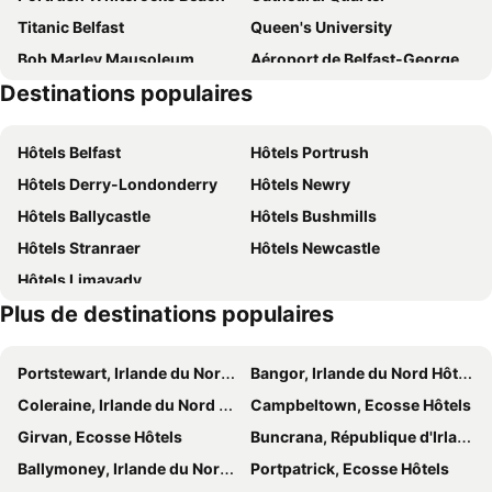
Titanic Belfast
Queen's University
Bob Marley Mausoleum
Aéroport de Belfast-George Best
Destinations populaires
Waterfront Hall
Stade Windsor Park
Ormeau Park
Gign the Bann Festival
Hôtels Belfast
Hôtels Portrush
Zoo de Belfast
Cave Hill Country Park
Hôtels Derry-Londonderry
Hôtels Newry
Jordanstown Loughshore Park
Belfast Castle
Hôtels Ballycastle
Hôtels Bushmills
Black Cab Tour
Gaeltacht Quarter
Hôtels Stranraer
Hôtels Newcastle
Port of Belfast
Crown Liquor Saloon
Hôtels Limavady
Belfast 400
Belfast Mela
Plus de destinations populaires
Portstewart, Irlande du Nord Hôtels
Bangor, Irlande du Nord Hôtels
Coleraine, Irlande du Nord Hôtels
Campbeltown, Ecosse Hôtels
Girvan, Ecosse Hôtels
Buncrana, République d'Irlande Hôtels
Ballymoney, Irlande du Nord Hôtels
Portpatrick, Ecosse Hôtels