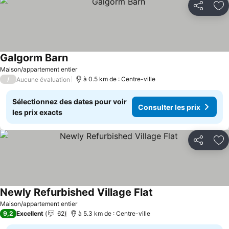
Partager
Aj
Galgorm Barn
Maison/appartement entier
/
à 0.5 km de : Centre-ville
Aucune évaluation
Sélectionnez des dates pour voir
Consulter les prix
les prix exacts
Partager
Aj
Newly Refurbished Village Flat
Maison/appartement entier
9,2
Excellent
62
à 5.3 km de : Centre-ville