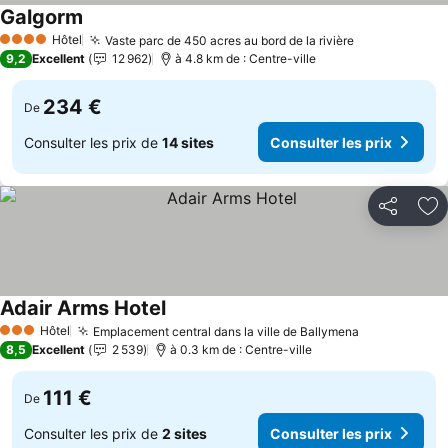
Galgorm
Hôtel
Vaste parc de 450 acres au bord de la rivière
4 Étoiles
9,2
Excellent
12 962
à 4.8 km de : Centre-ville
234 €
De
Consulter les prix de
14 sites
Consulter les prix
Partager
Aj
Adair Arms Hotel
Hôtel
Emplacement central dans la ville de Ballymena
3 Étoiles
8,5
Excellent
2 539
à 0.3 km de : Centre-ville
111 €
De
Consulter les prix de
2 sites
Consulter les prix