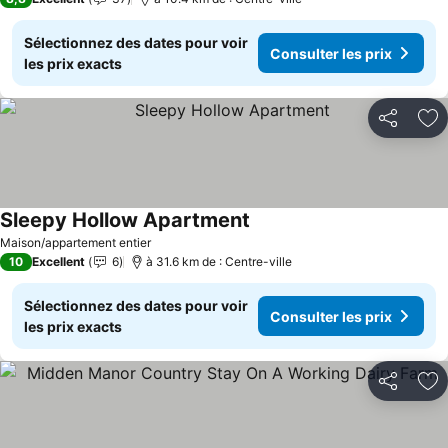
Sélectionnez des dates pour voir
Consulter les prix
les prix exacts
Partager
Aj
Sleepy Hollow Apartment
Maison/appartement entier
10
Excellent
6
à 31.6 km de : Centre-ville
Sélectionnez des dates pour voir
Consulter les prix
les prix exacts
Partager
Aj