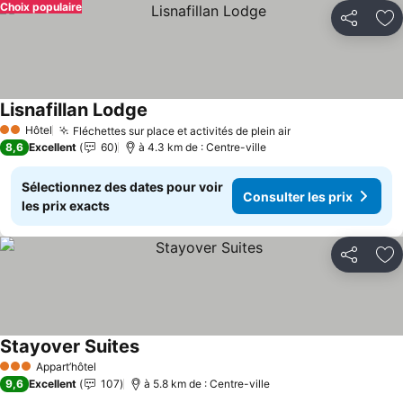
Choix populaire
Partager
Aj
Lisnafillan Lodge
Hôtel
Fléchettes sur place et activités de plein air
2 Étoiles
8,6
Excellent
60
à 4.3 km de : Centre-ville
Sélectionnez des dates pour voir
Consulter les prix
les prix exacts
Partager
Aj
Stayover Suites
Appart’hôtel
3 Étoiles
9,6
Excellent
107
à 5.8 km de : Centre-ville