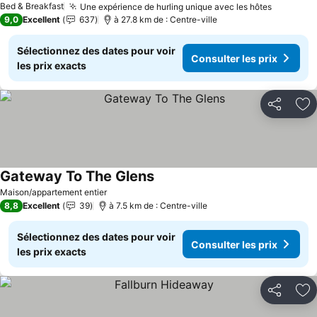
Bed & Breakfast
Une expérience de hurling unique avec les hôtes
9,0
Excellent
637
à 27.8 km de : Centre-ville
Sélectionnez des dates pour voir
Consulter les prix
les prix exacts
Partager
Aj
Gateway To The Glens
Maison/appartement entier
8,8
Excellent
39
à 7.5 km de : Centre-ville
Sélectionnez des dates pour voir
Consulter les prix
les prix exacts
Partager
Aj