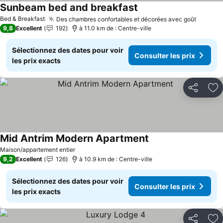
Sunbeam bed and breakfast
Bed & Breakfast
Des chambres confortables et décorées avec goût
9,8
Excellent
192
à 11.0 km de : Centre-ville
Sélectionnez des dates pour voir
Consulter les prix
les prix exacts
Partager
Aj
Mid Antrim Modern Apartment
Maison/appartement entier
9,2
Excellent
126
à 10.9 km de : Centre-ville
Sélectionnez des dates pour voir
Consulter les prix
les prix exacts