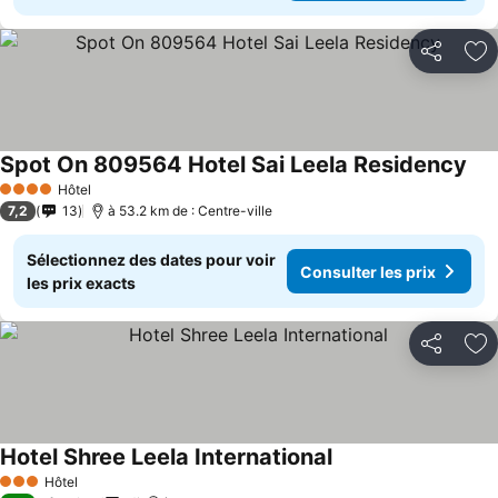
Partager
Aj
Spot On 809564 Hotel Sai Leela Residency
Hôtel
4 Étoiles
7,2
13
à 53.2 km de : Centre-ville
Sélectionnez des dates pour voir
Consulter les prix
les prix exacts
Partager
Aj
Hotel Shree Leela International
Hôtel
3 Étoiles