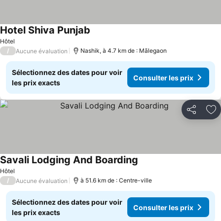
Hotel Shiva Punjab
Hôtel
/
Nashik, à 4.7 km de : Mālegaon
Aucune évaluation
Sélectionnez des dates pour voir
Consulter les prix
les prix exacts
Partager
Aj
Savali Lodging And Boarding
Hôtel
/
à 51.6 km de : Centre-ville
Aucune évaluation
Sélectionnez des dates pour voir
Consulter les prix
les prix exacts