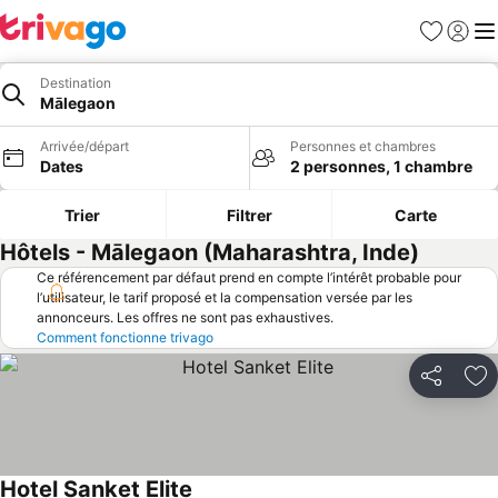
Favoris
Se con
Me
Destination
Mālegaon
Arrivée/départ
Personnes et chambres
Dates
2 personnes, 1 chambre
Trier
Filtrer
Carte
Hôtels - Mālegaon (Maharashtra, Inde)
Ce référencement par défaut prend en compte l’intérêt probable pour
l’utilisateur, le tarif proposé et la compensation versée par les
annonceurs. Les offres ne sont pas exhaustives.
Comment fonctionne trivago
Partager
Aj
Hotel Sanket Elite