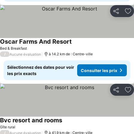
Partager
Aj
Oscar Farms And Resort
Bed & Breakfast
/
à 14.2 km de : Centre-ville
Aucune évaluation
Sélectionnez des dates pour voir
Consulter les prix
les prix exacts
Partager
Aj
Bvc resort and rooms
Gîte rural
/
à 41.9 km de : Centre-ville
Aucune évaluation