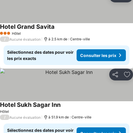
Hotel Grand Savita
Hôtel
3 Étoiles
/
à 2.5 km de : Centre-ville
Aucune évaluation
Sélectionnez des dates pour voir
Consulter les prix
les prix exacts
Partager
Aj
Hotel Sukh Sagar Inn
Hôtel
/
à 51.9 km de : Centre-ville
Aucune évaluation
Sélectionnez des dates pour voir