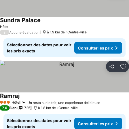
Sundra Palace
Hôtel
/
à 1.9 km de : Centre-ville
Aucune évaluation
Sélectionnez des dates pour voir
Consulter les prix
les prix exacts
Partager
Aj
Ramraj
Hôtel
Un resto sur le toit, une expérience délicieuse
3 Étoiles
7,6
Bien
725
à 1.8 km de : Centre-ville
Sélectionnez des dates pour voir
Consulter les prix
les prix exacts