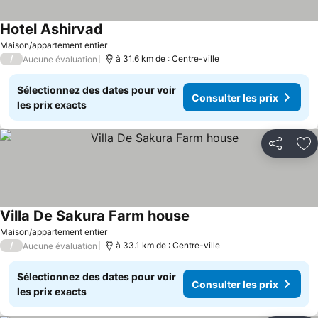
Hotel Ashirvad
Maison/appartement entier
/
à 31.6 km de : Centre-ville
Aucune évaluation
Sélectionnez des dates pour voir
Consulter les prix
les prix exacts
Partager
Aj
Villa De Sakura Farm house
Maison/appartement entier
/
à 33.1 km de : Centre-ville
Aucune évaluation
Sélectionnez des dates pour voir
Consulter les prix
les prix exacts