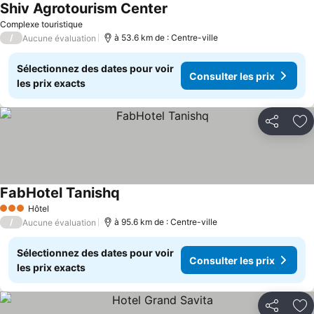
Shiv Agrotourism Center
Complexe touristique
/
à 53.6 km de : Centre-ville
Aucune évaluation
Sélectionnez des dates pour voir
Consulter les prix
les prix exacts
Partager
Aj
FabHotel Tanishq
Hôtel
3 Étoiles
/
à 95.6 km de : Centre-ville
Aucune évaluation
Sélectionnez des dates pour voir
Consulter les prix
les prix exacts
Partager
Aj