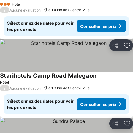
Hôtel
3 Étoiles
/
à 1.4 km de : Centre-ville
Aucune évaluation
Sélectionnez des dates pour voir
Consulter les prix
les prix exacts
Partager
Aj
Starihotels Camp Road Malegaon
Hôtel
/
à 1.3 km de : Centre-ville
Aucune évaluation
Sélectionnez des dates pour voir
Consulter les prix
les prix exacts
Partager
Aj