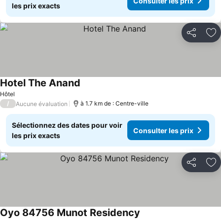
Consulter les prix
les prix exacts
Partager
Aj
Hotel The Anand
Hôtel
/
à 1.7 km de : Centre-ville
Aucune évaluation
Sélectionnez des dates pour voir
Consulter les prix
les prix exacts
Partager
Aj
Oyo 84756 Munot Residency