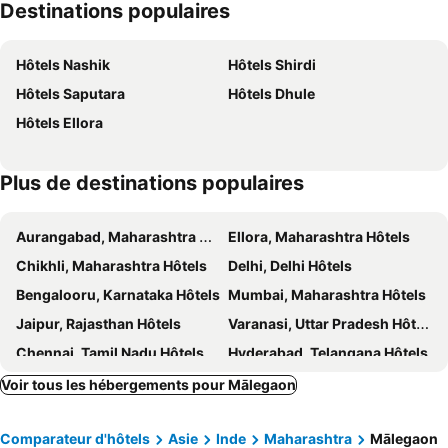
Destinations populaires
Hôtels Nashik
Hôtels Shirdi
Hôtels Saputara
Hôtels Dhule
Hôtels Ellora
Plus de destinations populaires
Aurangabad, Maharashtra Hôtels
Ellora, Maharashtra Hôtels
Chikhli, Maharashtra Hôtels
Delhi, Delhi Hôtels
Bengalooru, Karnataka Hôtels
Mumbai, Maharashtra Hôtels
Jaipur, Rajasthan Hôtels
Varanasi, Uttar Pradesh Hôtels
Chennai, Tamil Nadu Hôtels
Hyderabad, Telangana Hôtels
Pune, Maharashtra Hôtels
Udaipur, Rajasthan Hôtels
Voir tous les hébergements pour Mālegaon
Comparateur d'hôtels
Asie
Inde
Maharashtra
Mālegaon