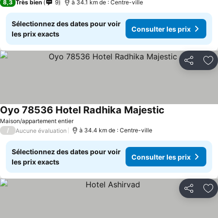
8,3
Très bien
9
à 34.1 km de : Centre-ville
Sélectionnez des dates pour voir
Consulter les prix
les prix exacts
Partager
Aj
Oyo 78536 Hotel Radhika Majestic
Maison/appartement entier
/
à 34.4 km de : Centre-ville
Aucune évaluation
Sélectionnez des dates pour voir
Consulter les prix
les prix exacts
Partager
Aj