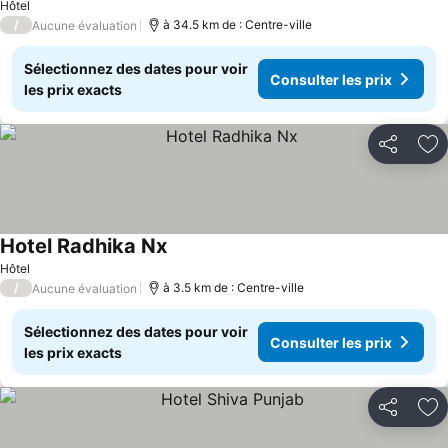
Hôtel
/
à 34.5 km de : Centre-ville
Aucune évaluation
Sélectionnez des dates pour voir
Consulter les prix
les prix exacts
Partager
Aj
Hotel Radhika Nx
Hôtel
/
à 3.5 km de : Centre-ville
Aucune évaluation
Sélectionnez des dates pour voir
Consulter les prix
les prix exacts
Partager
Aj