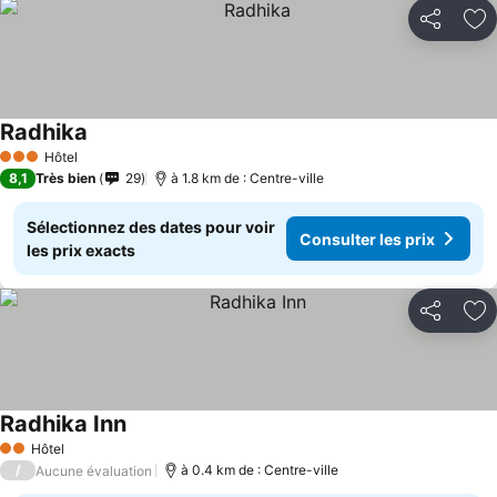
Partager
Aj
Radhika
Hôtel
3 Étoiles
8,1
Très bien
29
à 1.8 km de : Centre-ville
Sélectionnez des dates pour voir
Consulter les prix
les prix exacts
Partager
Aj
Radhika Inn
Hôtel
2 Étoiles
/
à 0.4 km de : Centre-ville
Aucune évaluation