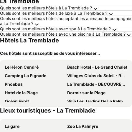
La Tremblade
Quels sont les meilleurs hôtels à La Tremblade ?
Quels sont les meilleurs hôtels de luxe à La Tremblade ?
Quels sont les meilleurs hôtels acceptant les animaux de compagnie
à La Tremblade ?
Quels sont les meilleurs hôtels avec spa à La Tremblade ?
Quels sont les meilleurs hôtels avec une piscine à La Tremblade ?
Hôtels La Tremblade
Ces hôtels sont susceptibles de vous intéresser...
Le Héron Cendré
Beach Hotel - Le Grand Chalet
Camping La Pignade
Villages Clubs du Soleil - RONCE LES BAINS
Phoebus
La Tremblade - DECOUVREZ ce MOBIL-HOME sur un TERRAIN PRIVE
Hotel de la Plage
Dormir sur la Plage
Océan Forêt
Villa Les Jardins De La Palmyre 2
Lieux touristiques - La Tremblade
Holiday House In Mathes Near Royan
Résidence Lagrange Classic Le Clos Des Chênes
Au Jardin près de l'ocean
Belambra Clubs La Palmyre - Les Mathes
La gare
Zoo La Palmyre
ibis Styles Marennes Oleron
La Ferme Antoinette