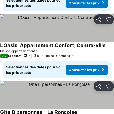
Sélectionnez des dates pour voir
Consulter les prix
les prix exacts
Partager
Aj
L'Oasis, Appartement Confort, Centre-ville
Maison/appartement entier
9,2
Excellent
5
à 0.0 km de : Centre-ville
Sélectionnez des dates pour voir
Consulter les prix
les prix exacts
Partager
Aj
Gite 8 personnes - La Ronçoise