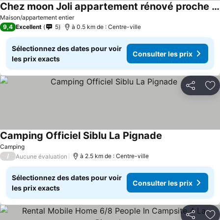
Chez moon Joli appartement rénové proche centre et parking privé
Maison/appartement entier
9,4
Excellent
5
à 0.5 km de : Centre-ville
Sélectionnez des dates pour voir
Consulter les prix
les prix exacts
Partager
Aj
Camping Officiel Siblu La Pignade
Camping
/
à 2.5 km de : Centre-ville
Aucune évaluation
Sélectionnez des dates pour voir
Consulter les prix
les prix exacts
Partager
Aj