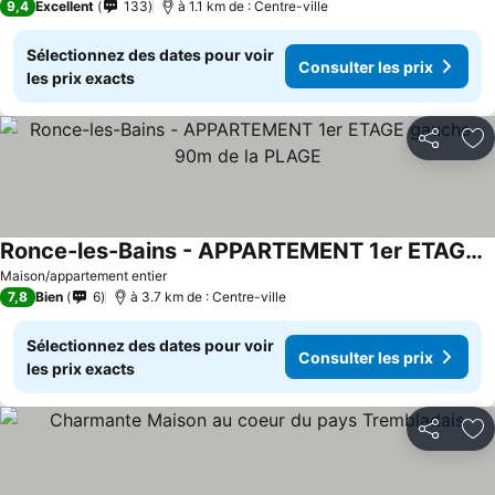
9,4
Excellent
133
à 1.1 km de : Centre-ville
Sélectionnez des dates pour voir
Consulter les prix
les prix exacts
Partager
Aj
Ronce-les-Bains - APPARTEMENT 1er ETAGE gauche - 90m de la PLAGE
Maison/appartement entier
7,8
Bien
6
à 3.7 km de : Centre-ville
Sélectionnez des dates pour voir
Consulter les prix
les prix exacts
Partager
Aj