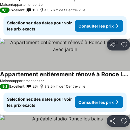
Maison/appartement entier
8,5
Excellent
13
à 3.7 km de : Centre-ville
Sélectionnez des dates pour voir
Consulter les prix
les prix exacts
Partager
Aj
Appartement entièrement rénové à Ronce Les Bains avec jardin
Maison/appartement entier
9,1
Excellent
26
à 3.5 km de : Centre-ville
Sélectionnez des dates pour voir
Consulter les prix
les prix exacts
Partager
Aj