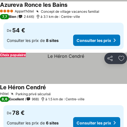
Azureva Ronce les Bains
Appart’hôtel
Concept de village vacances familial
4 Étoiles
7,7
Bien
2 446
à 3.1 km de : Centre-ville
54 €
De
Consulter les prix de
8 sites
Consulter les prix
Choix populaire
Partager
Aj
Le Héron Cendré
Hôtel
Parking privé sécurisé
8,6
Excellent
968
à 1.5 km de : Centre-ville
78 €
De
Consulter les prix de
6 sites
Consulter les prix