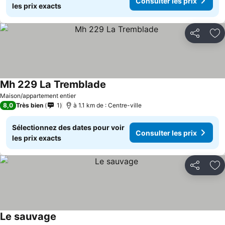
Consulter les prix
les prix exacts
Partager
Aj
Mh 229 La Tremblade
Maison/appartement entier
8,0
Très bien
1
à 1.1 km de : Centre-ville
Sélectionnez des dates pour voir
Consulter les prix
les prix exacts
Partager
Aj
Le sauvage