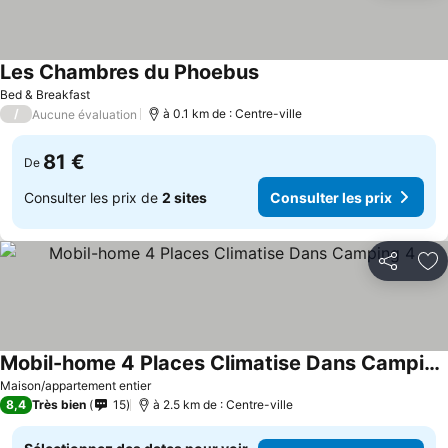
Les Chambres du Phoebus
Bed & Breakfast
/
à 0.1 km de : Centre-ville
Aucune évaluation
81 €
De
Consulter les prix de
2 sites
Consulter les prix
Partager
Aj
Mobil-home 4 Places Climatise Dans Camping 4
Maison/appartement entier
8,4
Très bien
15
à 2.5 km de : Centre-ville