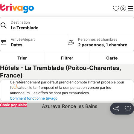
Favoris
Se con
Me
Destination
La Tremblade
Arrivée/départ
Personnes et chambres
Dates
2 personnes, 1 chambre
Trier
Filtrer
Carte
Hôtels - La Tremblade (Poitou-Charentes,
France)
Ce référencement par défaut prend en compte l’intérêt probable pour
l’utilisateur, le tarif proposé et la compensation versée par les
annonceurs. Les offres ne sont pas exhaustives.
Comment fonctionne trivago
Choix populaire
Partager
Aj