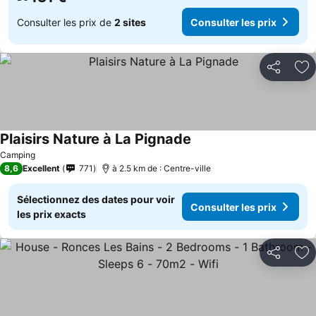
Consulter les prix de
2 sites
Consulter les prix
Partager
Aj
Plaisirs Nature à La Pignade
Camping
8,6
Excellent
771
à 2.5 km de : Centre-ville
Sélectionnez des dates pour voir
Consulter les prix
les prix exacts
Partager
Aj