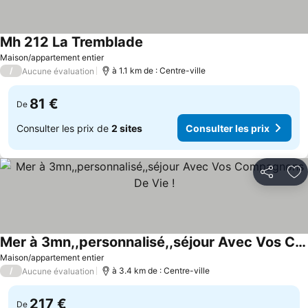
Mh 212 La Tremblade
Maison/appartement entier
/
à 1.1 km de : Centre-ville
Aucune évaluation
81 €
De
Consulter les prix de
2 sites
Consulter les prix
Partager
Aj
Mer à 3mn,,personnalisé,,séjour Avec Vos Compagnons De Vie !
Maison/appartement entier
/
à 3.4 km de : Centre-ville
Aucune évaluation
217 €
De