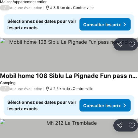
Maison/appartement entier
/
à 3.6 km de : Centre-ville
Aucune évaluation
Sélectionnez des dates pour voir
Consulter les prix
les prix exacts
Partager
Aj
Mobil home 108 Siblu La Pignade Fun pass non inclus
Camping
/
à 2.5 km de : Centre-ville
Aucune évaluation
Sélectionnez des dates pour voir
Consulter les prix
les prix exacts
Partager
Aj