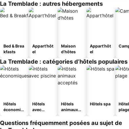
La Tremblade : autres hébergements
Bed & Brea
Appart’hôt
Maison
Appart’hôt
Camp
kfasts
el
d’hôtes
el
La Tremblade : catégories d’hôtels populaires
Hôtels
Hôtels
Hôtels
Hôtels spa
Hôtel
économiq
avec
animaux
plag
ues
piscine
acceptés
Questions fréquemment posées au sujet de