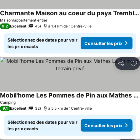
Charmante Maison au coeur du pays Trembladais
Maison/appartement entier
9,2
Excellent
45
à 1.4 km de : Centre-ville
Sélectionnez des dates pour voir
Consulter les prix
les prix exacts
Partager
Aj
Mobil'home Les Pommes de Pin aux Mathes La Palmyre terrain privé
Camping
9,1
Excellent
32
à 5.5 km de : Centre-ville
Sélectionnez des dates pour voir
Consulter les prix
les prix exacts