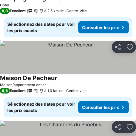
Hôtel
8,9
Excellent
5
à 2.5 km de : Centre-ville
Sélectionnez des dates pour voir
Consulter les prix
les prix exacts
Partager
Aj
Maison De Pecheur
Maison/appartement entier
9,6
Excellent
7
à 1.0 km de : Centre-ville
Sélectionnez des dates pour voir
Consulter les prix
les prix exacts
Partager
Aj