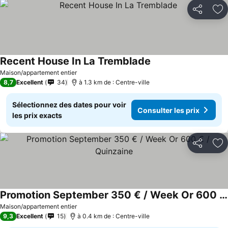
Partager
Aj
Recent House In La Tremblade
Maison/appartement entier
8,7
Excellent
34
à 1.3 km de : Centre-ville
Sélectionnez des dates pour voir
Consulter les prix
les prix exacts
Partager
Aj
Promotion September 350 € / Week Or 600 € / Quinzaine
Maison/appartement entier
9,3
Excellent
15
à 0.4 km de : Centre-ville