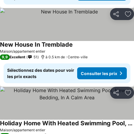
Partager
Aj
New House In Tremblade
Maison/appartement entier
9,9
Excellent
51
à 0.5 km de : Centre-ville
Sélectionnez des dates pour voir
Consulter les prix
les prix exacts
Partager
Aj
Holiday Home With Heated Swimming Pool, New Bedding, In A Calm Area
Maison/appartement entier