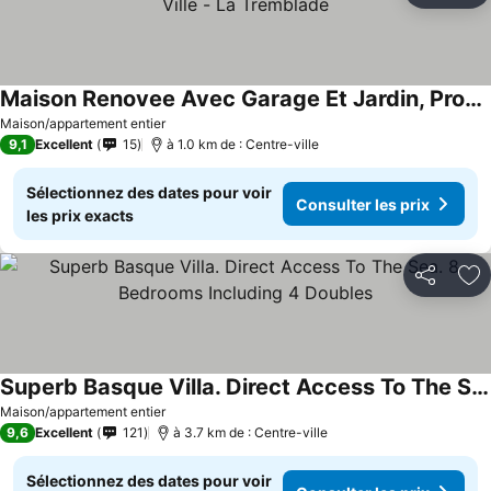
Maison Renovee Avec Garage Et Jardin, Proche Centre Ville - La Tremblade
Maison/appartement entier
9,1
Excellent
15
à 1.0 km de : Centre-ville
Sélectionnez des dates pour voir
Consulter les prix
les prix exacts
Partager
Aj
Superb Basque Villa. Direct Access To The Sea. 8 Bedrooms Including 4 Doubles
Maison/appartement entier
9,6
Excellent
121
à 3.7 km de : Centre-ville
Sélectionnez des dates pour voir