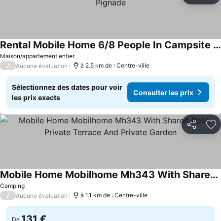
Rental Mobile Home 6/8 People In Campsite 4 La Pignade
Maison/appartement entier
/
à 2.5 km de : Centre-ville
Aucune évaluation
Sélectionnez des dates pour voir
Consulter les prix
les prix exacts
Partager
Aj
Mobile Home Mobilhome Mh343 With Shared Pool, Private Terrace And Private Garden
Camping
/
à 1.1 km de : Centre-ville
Aucune évaluation
131 €
De