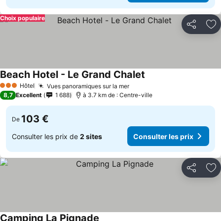
Choix populaire
Partager
Aj
Beach Hotel - Le Grand Chalet
Hôtel
Vues panoramiques sur la mer
3 Étoiles
8,7
Excellent
1 688
à 3.7 km de : Centre-ville
103 €
De
Consulter les prix de
2 sites
Consulter les prix
Partager
Aj
Camping La Pignade