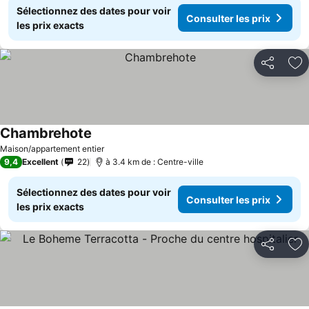
Sélectionnez des dates pour voir
Consulter les prix
les prix exacts
Partager
Aj
Chambrehote
Consulter les prix
Maison/appartement entier
9,4
Excellent
22
à 3.4 km de : Centre-ville
Sélectionnez des dates pour voir
Consulter les prix
les prix exacts
Partager
Aj