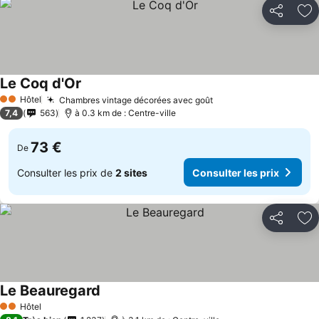
Partager
Aj
Le Coq d'Or
Consulter les prix
Hôtel
Chambres vintage décorées avec goût
Consulter les prix
2 Étoiles
7,4
563
à 0.3 km de : Centre-ville
73 €
De
Consulter les prix de
2 sites
Consulter les prix
Partager
Aj
Le Beauregard
Consulter les prix
Hôtel
2 Étoiles