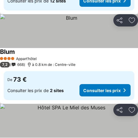
Consulter les prix de
12 sites
Consulter les prix
Partager
Aj
Blum
Consulter les prix
Appart’hôtel
4 Étoiles
7,2
668
à 0.8 km de : Centre-ville
73 €
De
Consulter les prix de
2 sites
Consulter les prix
Partager
Aj