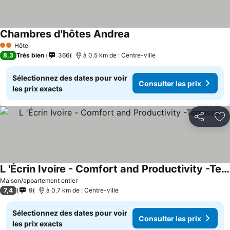
Chambres d'hôtes Andrea
Consulter les prix
Hôtel
2 Étoiles
8,3
Très bien
366
à 0.5 km de : Centre-ville
Sélectionnez des dates pour voir
Consulter les prix
les prix exacts
Partager
Aj
L 'Écrin Ivoire - Comfort and Productivity -Terrasse
Consulter les prix
Maison/appartement entier
7,4
9
à 0.7 km de : Centre-ville
Sélectionnez des dates pour voir
Consulter les prix
les prix exacts