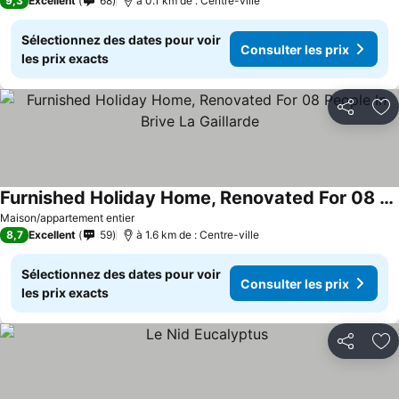
9,3
Excellent
68
à 0.1 km de : Centre-ville
Sélectionnez des dates pour voir
Consulter les prix
les prix exacts
Partager
Aj
Furnished Holiday Home, Renovated For 08 People In Brive La Gaillarde
Consulter les prix
Maison/appartement entier
8,7
Excellent
59
à 1.6 km de : Centre-ville
Sélectionnez des dates pour voir
Consulter les prix
les prix exacts
Partager
Aj