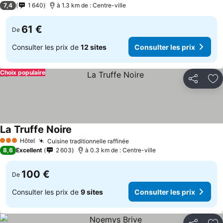
7,4
1 640
à 1.3 km de : Centre-ville
61 €
De
Consulter les prix de
12 sites
Consulter les prix
Choix populaire
Partager
Aj
La Truffe Noire
Consulter les prix
Hôtel
Cuisine traditionnelle raffinée
Consulter les prix
3 Étoiles
8,6
Excellent
2 603
à 0.3 km de : Centre-ville
100 €
De
Consulter les prix de
9 sites
Consulter les prix