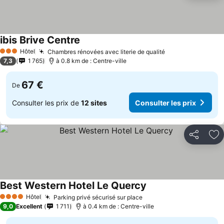
ibis Brive Centre
Consulter les prix
Hôtel
Chambres rénovées avec literie de qualité
Consulter les pr
3 Étoiles
7,3
1 765
à 0.8 km de : Centre-ville
67 €
De
Consulter les prix de
12 sites
Consulter les prix
Partager
Aj
Best Western Hotel Le Quercy
Consulter les prix
Hôtel
Parking privé sécurisé sur place
Consulter les prix
4 Étoiles
9,0
Excellent
1 711
à 0.4 km de : Centre-ville