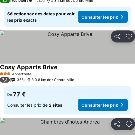
8,1
Très bien
1 237
à 3.1 km de : Centre-ville
Sélectionnez des dates pour voir
Consulter les prix
les prix exacts
Partager
Aj
Cosy Apparts Brive
Consulter les prix
Appart’hôtel
3 Étoiles
7,3
355
à 0.8 km de : Centre-ville
77 €
De
Consulter les prix de
2 sites
Consulter les prix
Partager
Aj