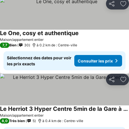
Partager
Aj
Le One, cosy et authentique
Consulter les prix
Maison/appartement entier
7,7
Bien
30
à 0.2 km de : Centre-ville
Sélectionnez des dates pour voir
Consulter les prix
les prix exacts
Partager
Aj
Le Herriot 3 Hyper Centre 5min de la Gare à pied
Consulter les prix
Maison/appartement entier
8,0
Très bien
5
à 0.4 km de : Centre-ville