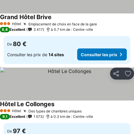
Grand Hôtel Brive
Consulter les prix
Hôtel
Emplacement de choix en face de la gare
Consulter les pr
3 Étoiles
8,8
Excellent
3 417
à 0.7 km de : Centre-ville
80 €
De
Consulter les prix de
14 sites
Consulter les prix
Partager
Aj
Hôtel Le Collonges
Consulter les prix
Hôtel
Des types de chambres uniques
Consulter les prix
3 Étoiles
9,1
Excellent
1 573
à 0.3 km de : Centre-ville
97 €
De