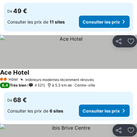
49 €
De
Consulter les prix de
11 sites
Consulter les prix
Partager
Aj
Ace Hotel
Consulter les prix
Hôtel
Intérieurs modernes récemment rénovés
Consulter les prix
2 Étoiles
8,4
Très bien
4 521
à 5.3 km de : Centre-ville
68 €
De
Consulter les prix de
6 sites
Consulter les prix
Partager
Aj