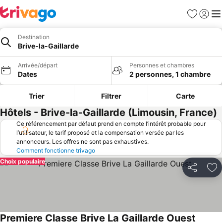
Favoris
Se con
Me
Destination
Brive-la-Gaillarde
Arrivée/départ
Personnes et chambres
Dates
2 personnes, 1 chambre
Trier
Filtrer
Carte
Hôtels - Brive-la-Gaillarde (Limousin, France)
Ce référencement par défaut prend en compte l’intérêt probable pour
l’utilisateur, le tarif proposé et la compensation versée par les
annonceurs. Les offres ne sont pas exhaustives.
Comment fonctionne trivago
Choix populaire
Partager
Aj
Premiere Classe Brive La Gaillarde Ouest