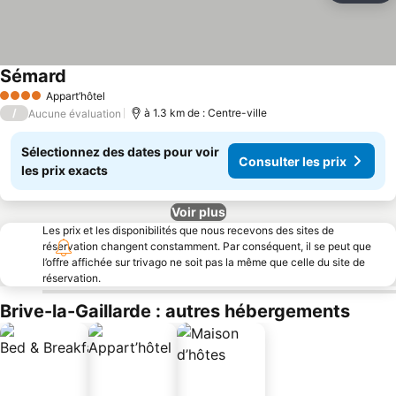
Sémard
Consulter les prix
Appart’hôtel
4 Étoiles
/
à 1.3 km de : Centre-ville
Aucune évaluation
Sélectionnez des dates pour voir
Consulter les prix
les prix exacts
Voir plus
Les prix et les disponibilités que nous recevons des sites de
réservation changent constamment. Par conséquent, il se peut que
l’offre affichée sur trivago ne soit pas la même que celle du site de
réservation.
Brive-la-Gaillarde : autres hébergements