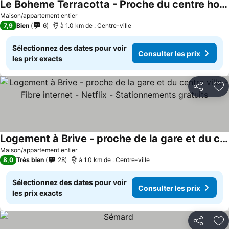
Le Boheme Terracotta - Proche du centre hospitalier
Consulter les prix
Maison/appartement entier
7,9
Bien
6
à 1.0 km de : Centre-ville
Sélectionnez des dates pour voir
Consulter les prix
les prix exacts
Partager
Aj
Logement à Brive - proche de la gare et du centre ville - Fibre internet - Netflix - Stationnements gratuits
Consulter les prix
Maison/appartement entier
8,0
Très bien
28
à 1.0 km de : Centre-ville
Sélectionnez des dates pour voir
Consulter les prix
les prix exacts
Partager
Aj