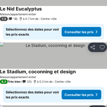
Le Nid Eucalyptus
Consulter les prix
Maison/appartement entier
7,3
18
à 0.7 km de : Centre-ville
Sélectionnez des dates pour voir
Consulter les prix
les prix exacts
Partager
Aj
Le Stadium, coconning et design
Consulter les pri
Maison/appartement entier
8,2
Très bien
23
à 0.2 km de : Centre-ville
Sélectionnez des dates pour voir
Consulter les prix
les prix exacts