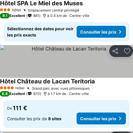
Hôtel SPA Le Miel des Muses
Consulter les prix
Hôtel
Emplacement central privilégié
Consulter les prix
3 Étoiles
9,1
Excellent
881
à 0.4 km de : Centre-ville
Sélectionnez des dates pour voir
Consulter les prix
les prix exacts
Partager
Aj
Hôtel Château de Lacan Teritoria
Consulter les pri
Hôtel
Grand parc avec vues pittoresques
Consulter les prix
4 Étoiles
8,8
Excellent
870
à 1.7 km de : Centre-ville
111 €
De
Consulter les prix de
8 sites
Consulter les prix