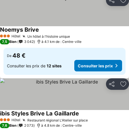
Partager
Aj
Noemys Brive
Consulter les prix
Hôtel
Un hôtel à l'histoire unique
Consulter les prix
3 Étoiles
7,5
Bien
3 042
à 4.1 km de : Centre-ville
48 €
De
Consulter les prix de
12 sites
Consulter les prix
Partager
Aj
ibis Styles Brive La Gaillarde
Consulter les prix
Hôtel
Restaurant régional L'Atelier sur place
Consulter les prix
3 Étoiles
7,6
Bien
2 073
à 4.8 km de : Centre-ville