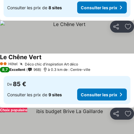
Consulter les prix de
8 sites
Consulter les prix
Partager
Aj
Le Chêne Vert
Consulter les prix
Hôtel
Déco chic d'inspiration Art déco
Consulter les prix
2 Étoiles
8,7
Excellent
968
à 0.3 km de : Centre-ville
85 €
De
Consulter les prix de
9 sites
Consulter les prix
Choix populaire
Partager
Aj