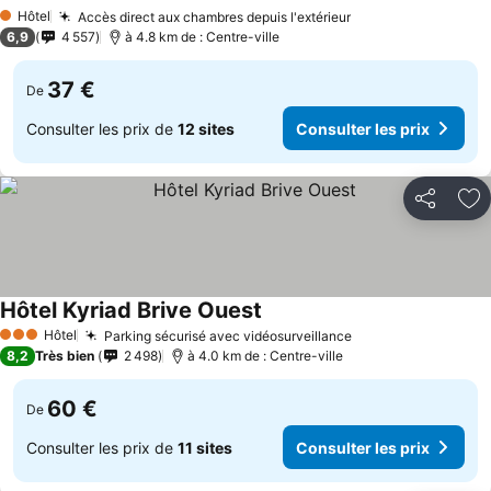
Consult
Hôtel
Accès direct aux chambres depuis l'extérieur
Consulter les pri
1 Étoiles
6,9
4 557
à 4.8 km de : Centre-ville
37 €
De
Consulter les prix de
12 sites
Consulter les prix
Partager
Aj
Hôtel Kyriad Brive Ouest
Consulter les prix
Hôtel
Parking sécurisé avec vidéosurveillance
Consulter les pri
3 Étoiles
8,2
Très bien
2 498
à 4.0 km de : Centre-ville
60 €
De
Consulter les prix de
11 sites
Consulter les prix