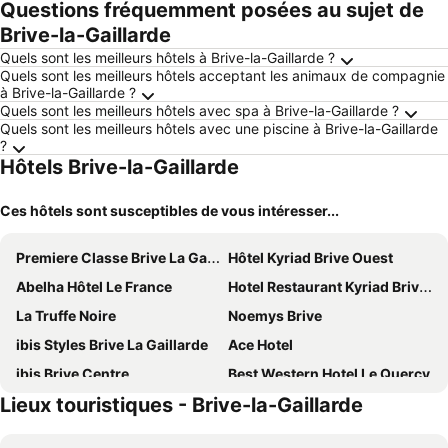
Questions fréquemment posées au sujet de
Brive-la-Gaillarde
Quels sont les meilleurs hôtels à Brive-la-Gaillarde ?
Quels sont les meilleurs hôtels acceptant les animaux de compagnie
à Brive-la-Gaillarde ?
Quels sont les meilleurs hôtels avec spa à Brive-la-Gaillarde ?
Quels sont les meilleurs hôtels avec une piscine à Brive-la-Gaillarde
?
Hôtels Brive-la-Gaillarde
Ces hôtels sont susceptibles de vous intéresser...
Premiere Classe Brive La Gaillarde Ouest
Hôtel Kyriad Brive Ouest
Abelha Hôtel Le France
Hotel Restaurant Kyriad Brive Centre
La Truffe Noire
Noemys Brive
ibis Styles Brive La Gaillarde
Ace Hotel
ibis Brive Centre
Best Western Hotel Le Quercy
Lieux touristiques - Brive-la-Gaillarde
Campanile NATURE - Brive-la-Gaillarde
Grand Hôtel Brive
Hôtel Le Collonges
Le Chêne Vert