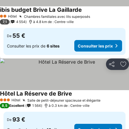
ibis budget Brive La Gaillarde
Consulter les prix
Hôtel
Chambres familiales avec lits superposés
Consulter les prix
2 Étoiles
7,1
4 554
à 4.8 km de : Centre-ville
55 €
De
Consulter les prix de
6 sites
Consulter les prix
Partager
Aj
Hôtel La Réserve de Brive
Consulter les prix
Hôtel
Salle de petit-déjeuner spacieuse et élégante
Consulter les
3 Étoiles
8,5
Excellent
1 564
à 0.3 km de : Centre-ville
93 €
De