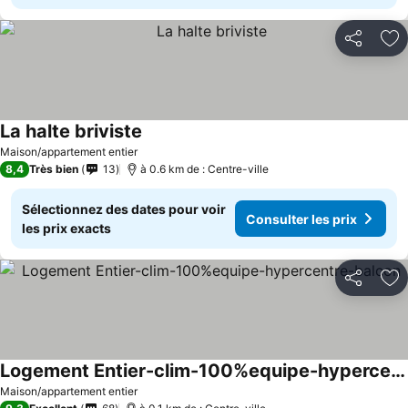
Partager
Aj
La halte briviste
Consulter les prix
Maison/appartement entier
8,4
Très bien
13
à 0.6 km de : Centre-ville
Sélectionnez des dates pour voir
Consulter les prix
les prix exacts
Partager
Aj
Logement Entier-clim-100%equipe-hypercentre-balcon
Consulter les prix
Maison/appartement entier