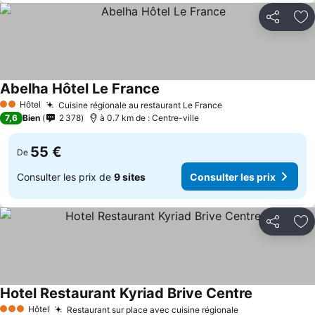
Partager
Aj
Abelha Hôtel Le France
Consulter les prix
Hôtel
Cuisine régionale au restaurant Le France
Consulter les prix
2 Étoiles
7,6
Bien
2 378
à 0.7 km de : Centre-ville
55 €
De
Consulter les prix de
9 sites
Consulter les prix
Partager
Aj
Hotel Restaurant Kyriad Brive Centre
Consulter le
Hôtel
Restaurant sur place avec cuisine régionale
Consulter les 
3 Étoiles