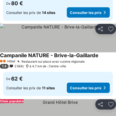
80 €
De
Consulter les prix de
14 sites
Consulter les prix
Partager
Aj
Campanile NATURE - Brive-la-Gaillarde
Consulter
Hôtel
Restaurant sur place avec cuisine régionale
Consulter les pr
2 Étoiles
7,4
2 564
à 4.7 km de : Centre-ville
62 €
De
Consulter les prix de
11 sites
Consulter les prix
Choix populaire
Partager
Aj