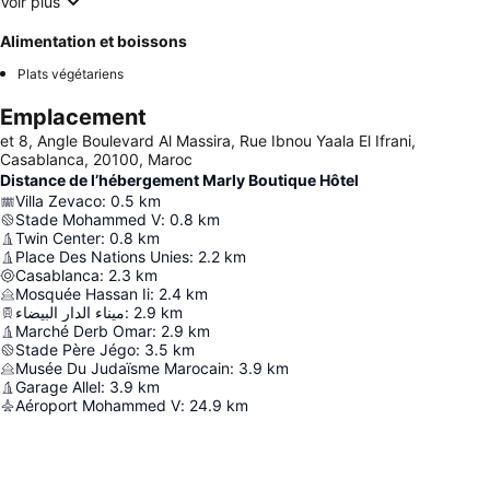
Voir plus
Alimentation et boissons
Plats végétariens
Emplacement
et 8, Angle Boulevard Al Massira, Rue Ibnou Yaala El Ifrani,
Casablanca, 20100, Maroc
Distance de l’hébergement Marly Boutique Hôtel
Villa Zevaco
:
0.5
km
Stade Mohammed V
:
0.8
km
Twin Center
:
0.8
km
Place Des Nations Unies
:
2.2
km
Casablanca
:
2.3
km
Mosquée Hassan Ii
:
2.4
km
ميناء الدار البيضاء
:
2.9
km
Marché Derb Omar
:
2.9
km
Stade Père Jégo
:
3.5
km
Musée Du Judaïsme Marocain
:
3.9
km
Garage Allel
:
3.9
km
Aéroport Mohammed V
:
24.9
km