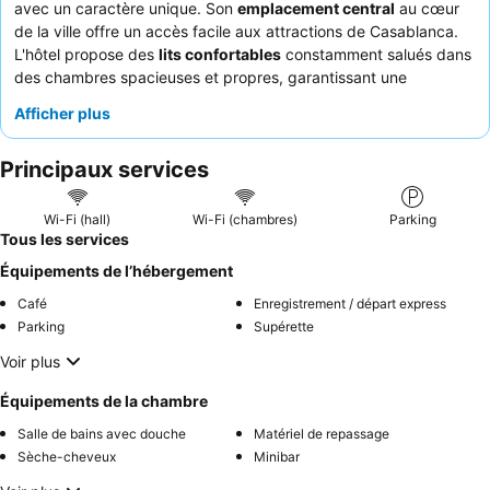
avec un caractère unique. Son
emplacement central
au cœur
de la ville offre un accès facile aux attractions de Casablanca.
L'hôtel propose des
lits confortables
constamment salués dans
des chambres spacieuses et propres, garantissant une
expérience reposante. Les clients louent régulièrement le
Afficher plus
personnel accueillant et attentif
ainsi que le délicieux et
copieux
petit-déjeuner buffet
. Pour une meilleure expérience,
Principaux services
pensez à réserver une chambre à un étage supérieur pour un
environnement potentiellement plus calme.
Wi-Fi (hall)
Wi-Fi (chambres)
Parking
Tous les services
Équipements de l’hébergement
Café
Enregistrement / départ express
Parking
Supérette
Voir plus
Équipements de la chambre
Salle de bains avec douche
Matériel de repassage
Sèche-cheveux
Minibar