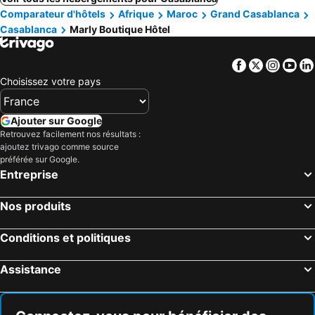
Comparateur d'hôtels
Afrique
Maroc
Grand Casablanca
Casablanca
Marly Boutique Hôtel
Facebook
Twitter
Insta
Yo
Choisissez votre pays
Ajouter sur Google
Retrouvez facilement nos résultats :
ajoutez trivago comme source
préférée sur Google.
Entreprise
Nos produits
Conditions et politiques
Assistance