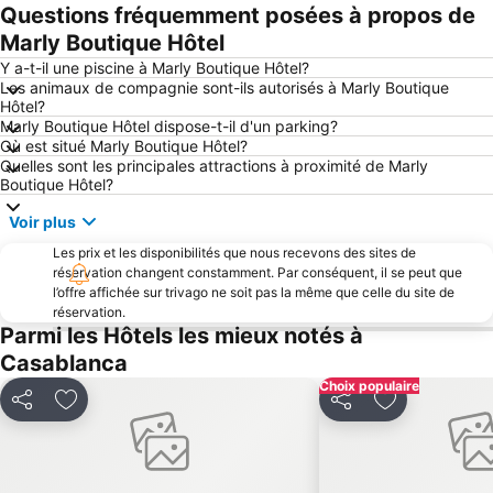
Questions fréquemment posées à propos de
Routière Ouled Zianes
Zenata Beach
Marly Boutique Hôtel
Stade Mohamed V
2 Mars
Y a-t-il une piscine à Marly Boutique Hôtel?
Port de Casablanca
Corniche
Les animaux de compagnie sont-ils autorisés à Marly Boutique
Hôtel?
Californie
Casablanca Twin Center
Marly Boutique Hôtel dispose-t-il d'un parking?
Sidi Bernoussi
Gauthier
Où est situé Marly Boutique Hôtel?
Quelles sont les principales attractions à proximité de Marly
Derb Sultan
Sbata
Boutique Hôtel?
Anfa
Beauséjour
Voir plus
Bourgogne
Médina
Les prix et les disponibilités que nous recevons des sites de
Belvédère
Hay Al Mohammadi
réservation changent constamment. Par conséquent, il se peut que
l’offre affichée sur trivago ne soit pas la même que celle du site de
Sidi Moumen
Plage Oued Merzeg
réservation.
C.I.L
Al Qods
Parmi les Hôtels les mieux notés à
Casablanca
Racine
Sour jdid
Choix populaire
Les Roches Noires
Mers Sultan
Partager
Ajouter à mes favoris
Partager
Ajouter à me
Sidi Belyout
ABC
Rialto
Mohammed V Square
du Méchouar
Dar Bouaazza Beaches