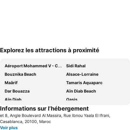
Explorez les attractions à proximité
Agrandir la carte
Aéroport Mohammed V - Casablanca
Sidi Rahal
Bouznika Beach
Alsace-Lorraine
Maârif
Tamaris Aquaparc
Dar Bouazza
Aïn Diab Beach
Aïn Diab
Oasis
Informations sur l’hébergement
Aïn Sebâa
Boulevard Mohammed-Zerktouni
et 8, Angle Boulevard Al Massira, Rue Ibnou Yaala El Ifrani,
El Oulfa
Boulevard Mohammed V
Casablanca, 20100, Maroc
Sidi Maârouf
Mosquée Hassan II
Voir plus