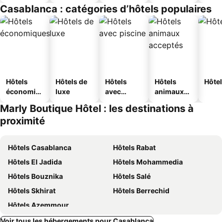
Casablanca : catégories d’hôtels populaires
Hôtels
Hôtels de
Hôtels
Hôtels
Hôtel
économiq
luxe
avec
animaux
ues
piscine
acceptés
Marly Boutique Hôtel : les destinations à
proximité
Hôtels Casablanca
Hôtels Rabat
Hôtels El Jadida
Hôtels Mohammedia
Hôtels Bouznika
Hôtels Salé
Hôtels Skhirat
Hôtels Berrechid
Hôtels Azemmour
Voir tous les hébergements pour Casablanca