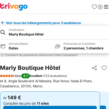
Favoris
Se con
Me
Voir tous les hébergements pour Casablanca
Destination
Marly Boutique Hôtel
Arrivée/départ
Personnes et chambres
Dates
2 personnes, 1 chambre
Comment les paiements influencent notre classement
Marly Boutique Hôtel
Partager
Aj
Hôtel
8,7
Excellent
(
723 évaluations
)
5 Étoiles
et 8, Angle Boulevard Al Massira, Rue Ibnou Yaala El Ifrani,
Casablanca, 20100, Maroc
149 €
149 €
de
de
Consulter les prix de
11 sites
Consulter les prix de
11 sites