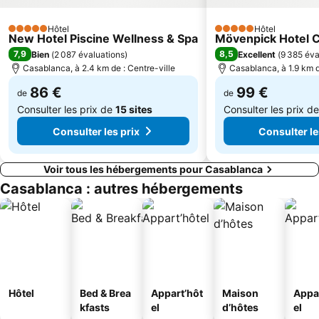
Royal Golf d'Anfa Mohammedia
Cinema Eden Club
Hôtel
Hôtel
5 Étoiles
5 Étoiles
New Hotel Piscine Wellness & Spa
Mövenpick Hotel 
7,9
8,5
Bien
(
2 087 évaluations
)
Excellent
(
9 385 éva
Casablanca, à 2.4 km de : Centre-ville
Casablanca, à 1.9 km d
86 €
99 €
de
de
Consulter les prix de
15 sites
Consulter les prix d
Consulter les prix
Consulter le
Voir tous les hébergements pour Casablanca
Casablanca : autres hébergements
Hôtel
Bed & Brea
Appart’hôt
Maison
Appa
kfasts
el
d’hôtes
el