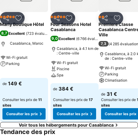
Hôtel
Hôtel
Hôtel
5 Étoiles
5 Étoiles
2 Étoiles
Partager
Ajouter à mes favoris
Partager
Ajouter à mes favoris
Partager
Ajouter à
Marly Boutique Hôtel
Four Seasons Hotel
Premiere Classe
Casablanca
Casablanca Centr
8,7
Excellent
(
723 évaluations
)
Ville
9,0
Excellent
(
6 766 évaluations
)
Casablanca, Maroc
7,3
(
4 285 évaluatio
Casablanca, à 4.1 km de
: Centre-ville
Casablanca, à 2.0
Wi-Fi gratuit
de : Centre-ville
Wi-Fi gratuit
Parking
Wi-Fi gratuit
Piscine
Parking
Consulter les prix
Spa
Climatisation
149 €
de
Consulter les prix
384 €
de
Consulter les pri
31 €
de
Consulter les prix de
11
Consulter les prix de
17
Consulter les prix de
sites
sites
sites
Consulter les prix
Consulter les prix
Consulter les prix
Voir tous les hébergements pour Casablanca
Tendance des prix