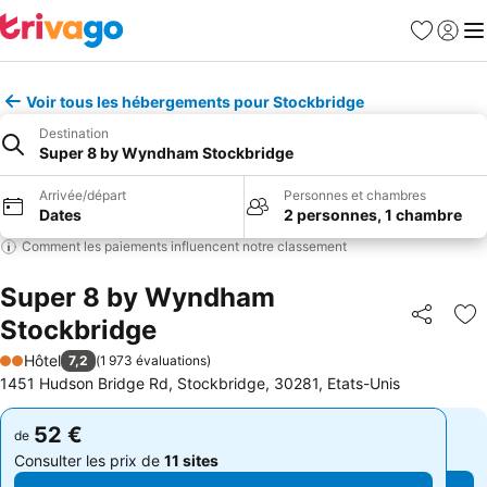
Favoris
Se con
Me
Voir tous les hébergements pour Stockbridge
Destination
Super 8 by Wyndham Stockbridge
Arrivée/départ
Personnes et chambres
Dates
2 personnes, 1 chambre
Comment les paiements influencent notre classement
Super 8 by Wyndham
Stockbridge
Partager
Aj
Hôtel
7,2
(
1 973 évaluations
)
2 Étoiles
1451 Hudson Bridge Rd, Stockbridge, 30281, Etats-Unis
52 €
52 €
de
de
Consulter les prix de
11 sites
Consulter les prix de
11 sites