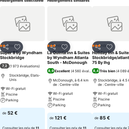
Hébergement sélectionné
Hébergements similaires
Hôtel
Hôtel
Hôtel
2 Étoiles
3 Étoiles
3 Étoiles
Partager
Ajouter à mes favoris
Partager
Ajouter à mes favoris
Partager
Ajouter à
Super 8 by Wyndham
La Quinta Inn & Suites
Holiday Inn & Suit
Stockbridge
by Wyndham Atlanta
Stockbridge/atlant
South - McDonough
75 By Ihg
7,2
(
1 973 évaluations
)
8,9
8,4
Excellent
(
4 560 évaluations
Très bien
)
(
4 089 é
Stockbridge, Etats-
Unis
McDonough, à 6.4 km
Stockbridge, à 4.5
de : Centre-ville
de : Centre-ville
Wi-Fi gratuit
Wi-Fi gratuit
Wi-Fi gratuit
Piscine
Piscine
Piscine
Parking
Parking
Parking
Consulter les prix
52 €
de
Consulter les prix
Consulter les pri
121 €
85 €
de
de
Consulter les prix de
11
Consulter les prix de
11
Consulter les prix de