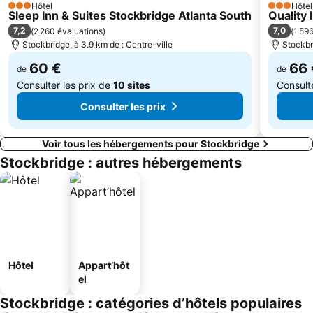
Hôtel
Hôtel
3 Étoiles
3 Étoiles
Sleep Inn & Suites Stockbridge Atlanta South
Quality 
7,2
7,0
(
2 260 évaluations
)
(
1 59
Stockbridge, à 3.9 km de : Centre-ville
Stockbr
60 €
66 
de
de
Consulter les prix de
10 sites
Consult
Consulter les prix
Voir tous les hébergements pour Stockbridge
Stockbridge : autres hébergements
Hôtel
Appart’hôt
el
Stockbridge : catégories d’hôtels populaires