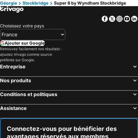
Géorgie
Stockbridge
Super 8 by Wyndham Stockbridge
Facebook
Twitter
Insta
Yo
Choisissez votre pays
Ajouter sur Google
Retrouvez facilement nos résultats :
ajoutez trivago comme source
préférée sur Google.
Entreprise
Nos produits
Conditions et politiques
Assistance
Connectez-vous pour bénéficier des
avantages réservés aux membres