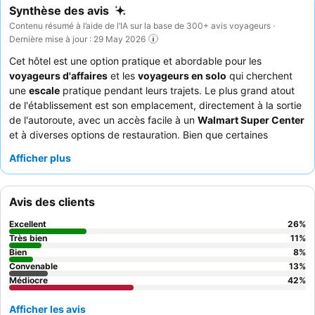
Synthèse des avis
Contenu résumé à l’aide de l’IA sur la base de 300+ avis voyageurs ·
Dernière mise à jour : 29 May 2026
Cet hôtel est une option pratique et abordable pour les
voyageurs d'affaires
et les
voyageurs en solo
qui cherchent
une
escale
pratique pendant leurs trajets. Le plus grand atout
de l'établissement est son emplacement, directement à la sortie
de l'autoroute, avec un accès facile à un
Walmart Super Center
et à diverses options de restauration. Bien que certaines
commodités comme la piscine et les machines à glaçons soient
Afficher plus
fréquemment hors service, l'hôtel propose des micro-ondes, des
réfrigérateurs et des télévisions dans les chambres pour le
confort des clients. Les clients louent constamment le
Avis des clients
comportement amical et serviable
du personnel de la
réception, et le petit-déjeuner, lorsqu'il est bien approvisionné,
Excellent
26
%
offre des options copieuses. Pour un séjour plus confortable, les
Très bien
11
%
clients devraient envisager de demander une chambre éloignée
Bien
8
%
Convenable
13
%
des sources de bruit potentielles.
Médiocre
42
%
Afficher les avis