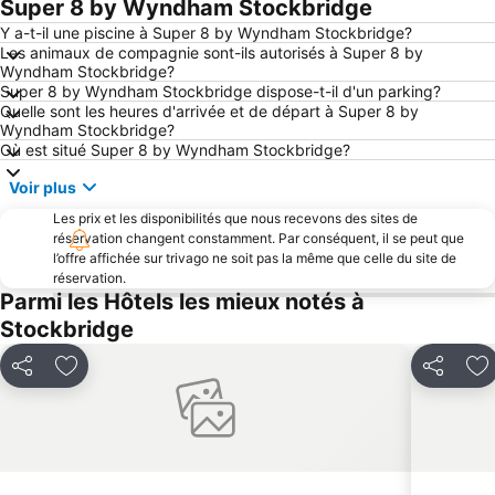
Super 8 by Wyndham Stockbridge
Y a-t-il une piscine à Super 8 by Wyndham Stockbridge?
Les animaux de compagnie sont-ils autorisés à Super 8 by
Wyndham Stockbridge?
Super 8 by Wyndham Stockbridge dispose-t-il d'un parking?
Quelle sont les heures d'arrivée et de départ à Super 8 by
Wyndham Stockbridge?
Où est situé Super 8 by Wyndham Stockbridge?
Voir plus
Les prix et les disponibilités que nous recevons des sites de
réservation changent constamment. Par conséquent, il se peut que
l’offre affichée sur trivago ne soit pas la même que celle du site de
réservation.
Parmi les Hôtels les mieux notés à
Stockbridge
Partager
Ajouter à mes favoris
Partager
Aj