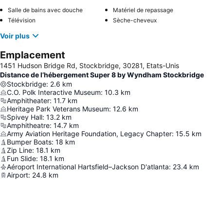
Salle de bains avec douche
Matériel de repassage
Télévision
Sèche-cheveux
Voir plus
Emplacement
1451 Hudson Bridge Rd, Stockbridge, 30281, Etats-Unis
Distance de l’hébergement Super 8 by Wyndham Stockbridge
Stockbridge
:
2.6
km
C.O. Polk Interactive Museum
:
10.3
km
Amphitheater
:
11.7
km
Heritage Park Veterans Museum
:
12.6
km
Spivey Hall
:
13.2
km
Amphitheatre
:
14.7
km
Army Aviation Heritage Foundation, Legacy Chapter
:
15.5
km
Bumper Boats
:
18
km
Zip Line
:
18.1
km
Fun Slide
:
18.1
km
Aéroport International Hartsfield–Jackson D'atlanta
:
23.4
km
Airport
:
24.8
km