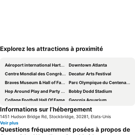
Explorez les attractions à proximité
Agrandir la carte
Aéroport international Hartsfield-Jackson d'Atlanta
Downtown Atlanta
Centre Mondial des Congrès de Géorgie
Decatur Arts Festival
Braves Museum & Hall of FameTurner Field Tours
Parc Olympique du Centenaire
Hop Around Play and Party Center
Bobby Dodd Stadium
College Football Hall Of Fame
Georgia Aquarium
Informations sur l’hébergement
Peachtree Street
Brookhaven Historic District
1451 Hudson Bridge Rd, Stockbridge, 30281, Etats-Unis
Bliss Alanta - Midtown
Lenox Square
Voir plus
Fulton County Airport (Georgia)
Questions fréquemment posées à propos de