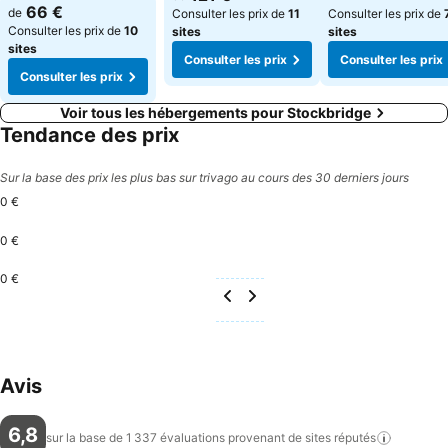
Consulter les prix
66 €
de
Consulter les prix de
11
Consulter les prix de
Consulter les prix de
10
sites
sites
sites
Consulter les prix
Consulter les prix
Consulter les prix
Voir tous les hébergements pour Stockbridge
Tendance des prix
Sur la base des prix les plus bas sur trivago au cours des 30 derniers jours
0 €
0 €
0 €
Avis
6,8
sur la base de 1 337 évaluations provenant de sites
réputés