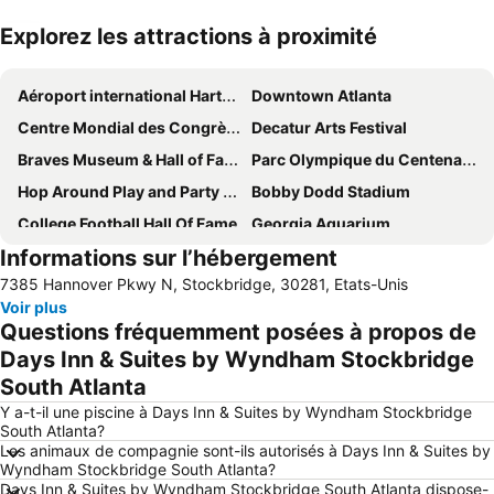
Explorez les attractions à proximité
Agrandir la carte
Aéroport international Hartsfield-Jackson d'Atlanta
Downtown Atlanta
Centre Mondial des Congrès de Géorgie
Decatur Arts Festival
Braves Museum & Hall of FameTurner Field Tours
Parc Olympique du Centenaire
Hop Around Play and Party Center
Bobby Dodd Stadium
College Football Hall Of Fame
Georgia Aquarium
Informations sur l’hébergement
Peachtree Street
Brookhaven Historic District
7385 Hannover Pkwy N, Stockbridge, 30281, Etats-Unis
Bliss Alanta - Midtown
Lenox Square
Voir plus
Fulton County Airport (Georgia)
Questions fréquemment posées à propos de
Days Inn & Suites by Wyndham Stockbridge
South Atlanta
Y a-t-il une piscine à Days Inn & Suites by Wyndham Stockbridge
South Atlanta?
Les animaux de compagnie sont-ils autorisés à Days Inn & Suites by
Wyndham Stockbridge South Atlanta?
Days Inn & Suites by Wyndham Stockbridge South Atlanta dispose-