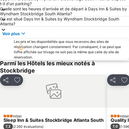
t-il d'un parking?
Quelle sont les heures d'arrivée et de départ à Days Inn & Suites by
Wyndham Stockbridge South Atlanta?
Où est situé Days Inn & Suites by Wyndham Stockbridge South
Atlanta?
Voir plus
Les prix et les disponibilités que nous recevons des sites de
réservation changent constamment. Par conséquent, il se peut que
l’offre affichée sur trivago ne soit pas la même que celle du site de
réservation.
Parmi les Hôtels les mieux notés à
Stockbridge
Partager
Ajouter à mes favoris
Partager
Aj
Hôtel
Hôtel
3 Étoiles
3 Étoiles
Sleep Inn & Suites Stockbridge Atlanta South
Quality 
7,2
7,0
(
2 260 évaluations
)
(
1 59