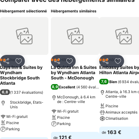
Hébergement sélectionné
Hébergements similaires
Hôtel
Hôtel
Hôtel
2 Étoiles
3 Étoiles
3 Étoiles
Partager
Ajouter à mes favoris
Partager
Ajouter à mes favoris
Partager
Ajouter à
Days Inn & Suites by
La Quinta Inn & Suites
Embassy Suites b
Wyndham
by Wyndham Atlanta
Hilton Atlanta Airp
Stockbridge South
South - McDonough
7,6
Bien
(
6 934 éval
Atlanta
8,9
Excellent
(
4 560 évaluations
)
Atlanta, à 16.3 km d
6,8
(
1 337 évaluations
)
Centre-ville
McDonough, à 6.4 km
de : Centre-ville
Stockbridge, Etats-
Piscine
Unis
Wi-Fi gratuit
Animaux acceptés
Wi-Fi gratuit
Piscine
Climatisation
Piscine
Parking
Parking
Consulter les pri
163 €
de
Consulter les prix
121 €
de