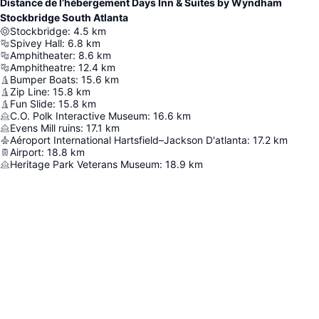
Distance de l’hébergement Days Inn & Suites by Wyndham
Stockbridge South Atlanta
Stockbridge
:
4.5
km
Spivey Hall
:
6.8
km
Amphitheater
:
8.6
km
Amphitheatre
:
12.4
km
Bumper Boats
:
15.6
km
Zip Line
:
15.8
km
Fun Slide
:
15.8
km
C.O. Polk Interactive Museum
:
16.6
km
Evens Mill ruins
:
17.1
km
Aéroport International Hartsfield–Jackson D'atlanta
:
17.2
km
Airport
:
18.8
km
Heritage Park Veterans Museum
:
18.9
km