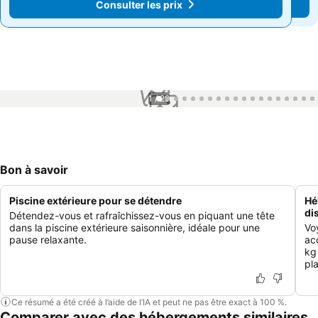
Consulter les prix
Consulter les prix
1 / 29
Bon à savoir
Piscine extérieure pour se détendre
Hé
di
Détendez-vous et rafraîchissez-vous en piquant une tête
dans la piscine extérieure saisonnière, idéale pour une
Vo
pause relaxante.
ac
kg
pl
Ce résumé a été créé à l’aide de l’IA et peut ne pas être exact à 100 %.
Comparer avec des hébergements similaires