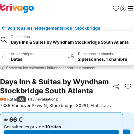
Favoris
Se con
Me
Voir tous les hébergements pour Stockbridge
Destination
Days Inn & Suites by Wyndham Stockbridge South Atlanta
Arrivée/départ
Personnes et chambres
Dates
2 personnes, 1 chambre
Comment les paiements influencent notre classement
Days Inn & Suites by Wyndham
Stockbridge South Atlanta
Partager
Aj
Hôtel
6,8
(
1 337 évaluations
)
2 Étoiles
7385 Hannover Pkwy N, Stockbridge, 30281, Etats-Unis
66 €
66 €
de
de
Consulter les prix de
10 sites
Consulter les prix de
10 sites