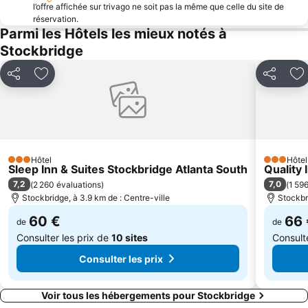
l’offre affichée sur trivago ne soit pas la même que celle du site de
réservation.
Parmi les Hôtels les mieux notés à
Stockbridge
Partager
Ajouter à mes favoris
Partager
Aj
Hôtel
Hôtel
3 Étoiles
3 Étoiles
Sleep Inn & Suites Stockbridge Atlanta South
Quality 
7,2
7,0
(
2 260 évaluations
)
(
1 59
Stockbridge, à 3.9 km de : Centre-ville
Stockbr
60 €
66 
de
de
Consulter les prix de
10 sites
Consult
Consulter les prix
Voir tous les hébergements pour Stockbridge