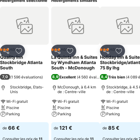
Hébergement sélectionné
Hébergements similaires
Hôtel
Hôtel
Hôtel
3 Étoiles
3 Étoiles
3 Étoiles
Partager
Ajouter à mes favoris
Partager
Ajouter à mes favoris
Partager
Ajouter à
Quality Inn
La Quinta Inn & Suites
Holiday Inn & Suit
Stockbridge Atlanta
by Wyndham Atlanta
Stockbridge/atlant
South
South - McDonough
75 By Ihg
7,0
8,9
8,4
(
1 596 évaluations
)
Excellent
(
4 560 évaluations
Très bien
)
(
4 089 é
Stockbridge, Etats-
McDonough, à 6.4 km
Stockbridge, à 4.5
Unis
de : Centre-ville
de : Centre-ville
Wi-Fi gratuit
Wi-Fi gratuit
Wi-Fi gratuit
Piscine
Piscine
Piscine
Parking
Parking
Parking
Consulter les prix
Consulter les prix
Consulter les pri
66 €
121 €
85 €
de
de
de
Consulter les prix de
11
Consulter les prix de
11
Consulter les prix de