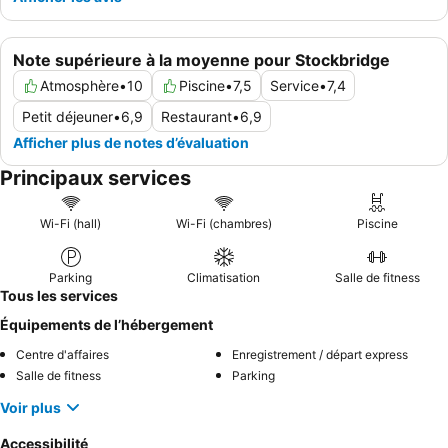
Note supérieure à la moyenne pour Stockbridge
Atmosphère
•
10
Piscine
•
7,5
Service
•
7,4
Petit déjeuner
•
6,9
Restaurant
•
6,9
Afficher plus de notes d’évaluation
Principaux services
Wi-Fi (hall)
Wi-Fi (chambres)
Piscine
Parking
Climatisation
Salle de fitness
Tous les services
Équipements de l’hébergement
Centre d'affaires
Enregistrement / départ express
Salle de fitness
Parking
Voir plus
Accessibilité