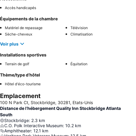
Accès handicapés
Équipements de la chambre
Matériel de repassage
Télévision
Sèche-cheveux
Climatisation
Voir plus
Installations sportives
Terrain de golf
Équitation
Thème/type d’hôtel
Hôtel d'éco-tourisme
Emplacement
100 N Park Ct, Stockbridge, 30281, Etats-Unis
Distance de l’hébergement Quality Inn Stockbridge Atlanta
South
Stockbridge
:
2.3
km
C.O. Polk Interactive Museum
:
10.2
km
Amphitheater
:
12.1
km
Heritage Park Veterans Museum
:
12.5
km