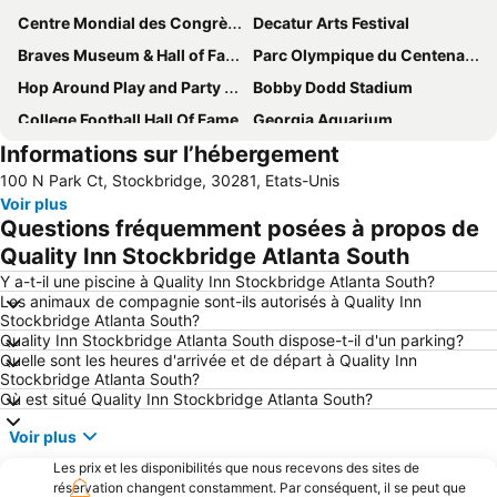
Centre Mondial des Congrès de Géorgie
Decatur Arts Festival
Braves Museum & Hall of FameTurner Field Tours
Parc Olympique du Centenaire
Hop Around Play and Party Center
Bobby Dodd Stadium
College Football Hall Of Fame
Georgia Aquarium
Informations sur l’hébergement
Peachtree Street
Brookhaven Historic District
100 N Park Ct, Stockbridge, 30281, Etats-Unis
Bliss Alanta - Midtown
Lenox Square
Voir plus
Fulton County Airport (Georgia)
Questions fréquemment posées à propos de
Quality Inn Stockbridge Atlanta South
Y a-t-il une piscine à Quality Inn Stockbridge Atlanta South?
Les animaux de compagnie sont-ils autorisés à Quality Inn
Stockbridge Atlanta South?
Quality Inn Stockbridge Atlanta South dispose-t-il d'un parking?
Quelle sont les heures d'arrivée et de départ à Quality Inn
Stockbridge Atlanta South?
Où est situé Quality Inn Stockbridge Atlanta South?
Voir plus
Les prix et les disponibilités que nous recevons des sites de
réservation changent constamment. Par conséquent, il se peut que