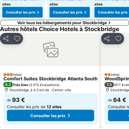
sites
sites
sites
Consulter les prix
Consulter les prix
Consulter les prix
Voir tous les hébergements pour Stockbridge
Autres hôtels Choice Hotels à Stockbridge
Partager
Ajouter à mes favoris
Partager
Ajou
Hôtel
Hôtel
3 Étoiles
2 Étoiles
Comfort Suites Stockbridge Atlanta South
WoodSpring
8,2
7,3
Très bien
(
2 315 évaluations
)
(
617 éval
Stockbridge, à 4.5 km de : Centre-ville
Stockbridge
93 €
64 €
de
de
Consulter les prix de
12 sites
Consulter l
Consulter les prix