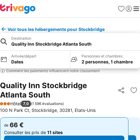
Favoris
Se con
Me
Voir tous les hébergements pour Stockbridge
Destination
Quality Inn Stockbridge Atlanta South
Arrivée/départ
Personnes et chambres
Dates
2 personnes, 1 chambre
Comment les paiements influencent notre classement
Quality Inn Stockbridge
Atlanta South
Partager
Aj
Hôtel
7,0
(
1 596 évaluations
)
3 Étoiles
100 N Park Ct, Stockbridge, 30281, Etats-Unis
66 €
66 €
de
de
Consulter les prix de
11 sites
Consulter les prix de
11 sites