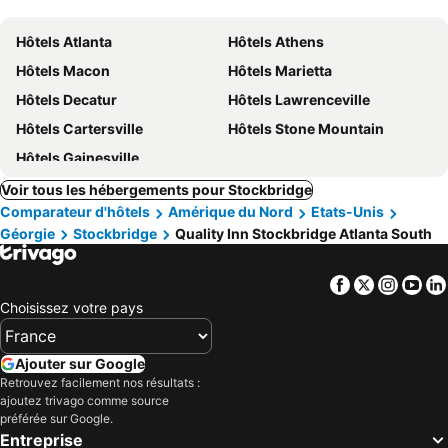
Hôtels Atlanta
Hôtels Athens
Hôtels Macon
Hôtels Marietta
Hôtels Decatur
Hôtels Lawrenceville
Hôtels Cartersville
Hôtels Stone Mountain
Hôtels Gainesville
Voir tous les hébergements pour Stockbridge
Comparateur d'hôtels
Amérique du Nord
Etats-Unis
Géorgie
Stockbridge
Quality Inn Stockbridge Atlanta South
Facebook
Twitter
Insta
Yo
Choisissez votre pays
Ajouter sur Google
Retrouvez facilement nos résultats :
ajoutez trivago comme source
préférée sur Google.
Entreprise