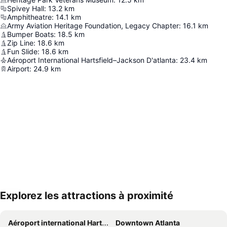
Spivey Hall
:
13.2
km
Amphitheatre
:
14.1
km
Army Aviation Heritage Foundation, Legacy Chapter
:
16.1
km
Bumper Boats
:
18.5
km
Zip Line
:
18.6
km
Fun Slide
:
18.6
km
Aéroport International Hartsfield–Jackson D'atlanta
:
23.4
km
Airport
:
24.9
km
Explorez les attractions à proximité
Agrandir la carte
Aéroport international Hartsfield-Jackson d'Atlanta
Downtown Atlanta