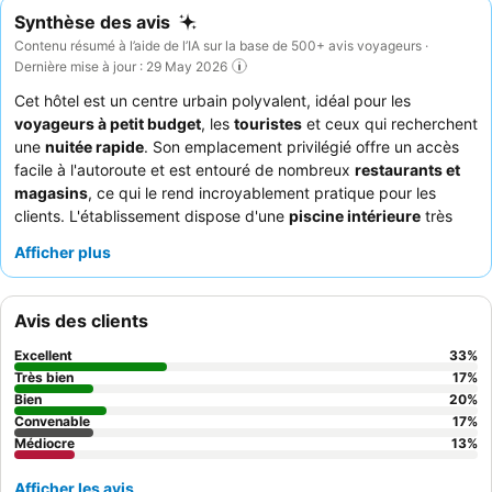
Synthèse des avis
Contenu résumé à l’aide de l’IA sur la base de 500+ avis voyageurs ·
Dernière mise à jour : 29 May 2026
Cet hôtel est un centre urbain polyvalent, idéal pour les
voyageurs à petit budget
, les
touristes
et ceux qui recherchent
une
nuitée rapide
. Son emplacement privilégié offre un accès
facile à l'autoroute et est entouré de nombreux
restaurants et
magasins
, ce qui le rend incroyablement pratique pour les
clients. L'établissement dispose d'une
piscine intérieure
très
appréciée, souvent louée pour sa propreté et le plaisir qu'elle
Afficher plus
procure aux enfants. Les clients soulignent constamment
l'amabilité et le professionnalisme exceptionnels du
personnel
et du service
, en particulier l'équipe de la réception. Pour une
Avis des clients
expérience plus confortable, pensez à demander l'une des
chambres récemment rénovées, qui offrent une sensation plus
Excellent
33
%
propre et plus moderne.
Très bien
17
%
Bien
20
%
Convenable
17
%
Médiocre
13
%
Afficher les avis