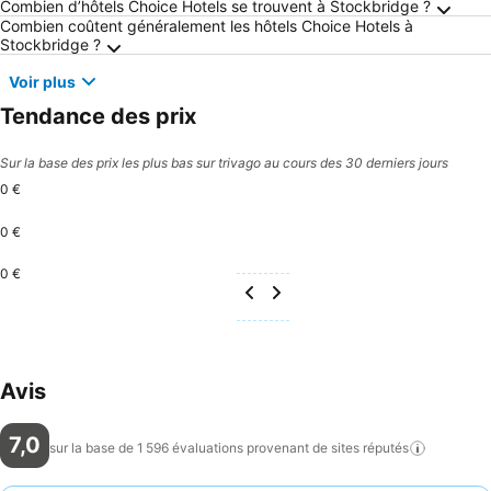
Questions fréquemment posées au sujet de S
Combien d’hôtels Choice Hotels se trouvent à Stockbridge ?
Combien coûtent généralement les hôtels Choice Hotels à
Stockbridge ?
Voir plus
Tendance des prix
Sur la base des prix les plus bas sur trivago au cours des 30 derniers jours
0 €
0 €
0 €
Avis
7,0
sur la base de 1 596 évaluations provenant de sites
réputés