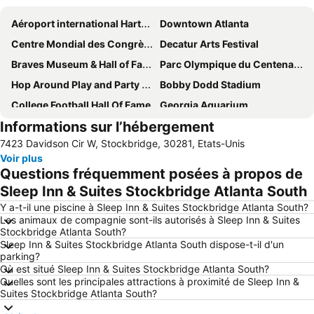
Aéroport international Hartsfield-Jackson d'Atlanta
Downtown Atlanta
Centre Mondial des Congrès de Géorgie
Decatur Arts Festival
Braves Museum & Hall of FameTurner Field Tours
Parc Olympique du Centenaire
Hop Around Play and Party Center
Bobby Dodd Stadium
College Football Hall Of Fame
Georgia Aquarium
Informations sur l’hébergement
Peachtree Street
Brookhaven Historic District
7423 Davidson Cir W, Stockbridge, 30281, Etats-Unis
Bliss Alanta - Midtown
Lenox Square
Voir plus
Fulton County Airport (Georgia)
Questions fréquemment posées à propos de
Sleep Inn & Suites Stockbridge Atlanta South
Y a-t-il une piscine à Sleep Inn & Suites Stockbridge Atlanta South?
Les animaux de compagnie sont-ils autorisés à Sleep Inn & Suites
Stockbridge Atlanta South?
Sleep Inn & Suites Stockbridge Atlanta South dispose-t-il d'un
parking?
Où est situé Sleep Inn & Suites Stockbridge Atlanta South?
Quelles sont les principales attractions à proximité de Sleep Inn &
Suites Stockbridge Atlanta South?