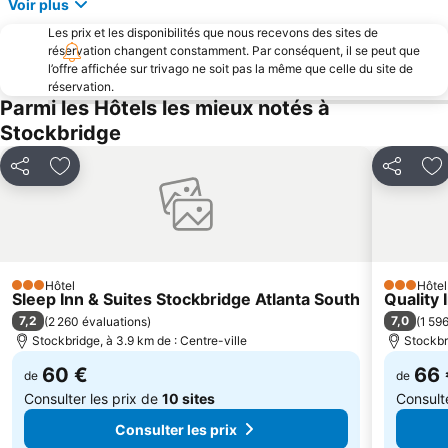
Voir plus
Les prix et les disponibilités que nous recevons des sites de
réservation changent constamment. Par conséquent, il se peut que
l’offre affichée sur trivago ne soit pas la même que celle du site de
réservation.
Parmi les Hôtels les mieux notés à
Stockbridge
Partager
Ajouter à mes favoris
Partager
Aj
Hôtel
Hôtel
3 Étoiles
3 Étoiles
Sleep Inn & Suites Stockbridge Atlanta South
Quality 
7,2
7,0
(
2 260 évaluations
)
(
1 59
Stockbridge, à 3.9 km de : Centre-ville
Stockbr
60 €
66 
de
de
Consulter les prix de
10 sites
Consult
Consulter les prix