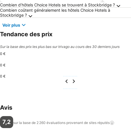
Questions fréquemment posées au sujet de S
Combien d’hôtels Choice Hotels se trouvent à Stockbridge ?
Combien coûtent généralement les hôtels Choice Hotels à
Stockbridge ?
Voir plus
Tendance des prix
Sur la base des prix les plus bas sur trivago au cours des 30 derniers jours
0 €
0 €
0 €
Avis
7,2
sur la base de 2 260 évaluations provenant de sites
réputés