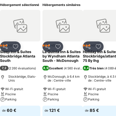
Hébergement sélectionné
Hébergements similaires
Hôtel
Hôtel
Hôtel
3 Étoiles
3 Étoiles
3 Étoiles
Partager
Ajouter à mes favoris
Partager
Ajouter à mes favoris
Partager
Ajouter à
Sleep Inn & Suites
La Quinta Inn & Suites
Holiday Inn & Suit
Stockbridge Atlanta
by Wyndham Atlanta
Stockbridge/atlant
South
South - McDonough
75 By Ihg
7,2
8,9
8,4
(
2 260 évaluations
)
Excellent
(
4 560 évaluations
Très bien
)
(
4 089 é
Stockbridge, Etats-
McDonough, à 6.4 km
Stockbridge, à 4.5
Unis
de : Centre-ville
de : Centre-ville
Wi-Fi gratuit
Wi-Fi gratuit
Wi-Fi gratuit
Piscine
Piscine
Piscine
Parking
Parking
Parking
60 €
121 €
85 €
de
de
de