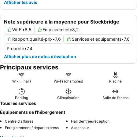
Afficher les avis
Note supérieure à la moyenne pour Stockbridge
Wi-Fi
•
8,5
Emplacement
•
8,2
Rapport qualité-prix
•
7,6
Services et équipements
•
7,6
Propreté
•
7,4
Afficher plus de notes d’évaluation
Principaux services
Wi-Fi (hall)
Wi-Fi (chambres)
Piscine
Parking
Climatisation
Salle de fitness
Tous les services
Équipements de l’hébergement
Centre d'affaires
Hall d’entrée/réception
Enregistrement / départ express
Ascenseur