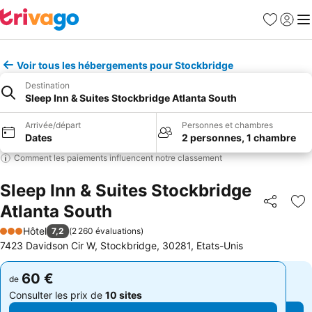
Favoris
Se con
Me
Voir tous les hébergements pour Stockbridge
Destination
Sleep Inn & Suites Stockbridge Atlanta South
Arrivée/départ
Personnes et chambres
Dates
2 personnes, 1 chambre
Comment les paiements influencent notre classement
Sleep Inn & Suites Stockbridge
Atlanta South
Partager
Aj
Hôtel
7,2
(
2 260 évaluations
)
3 Étoiles
7423 Davidson Cir W, Stockbridge, 30281, Etats-Unis
60 €
60 €
de
de
Consulter les prix de
10 sites
Consulter les prix de
10 sites