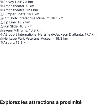
Spivey Hall
:
7.3
km
Amphitheater
:
9
km
Amphitheatre
:
12.1
km
Bumper Boats
:
16.1
km
C.O. Polk Interactive Museum
:
16.1
km
Zip Line
:
16.2
km
Fun Slide
:
16.3
km
Evens Mill ruins
:
16.8
km
Aéroport International Hartsfield–Jackson D'atlanta
:
17.7
km
Heritage Park Veterans Museum
:
18.3
km
Airport
:
19.3
km
Explorez les attractions à proximité
Agrandir la carte