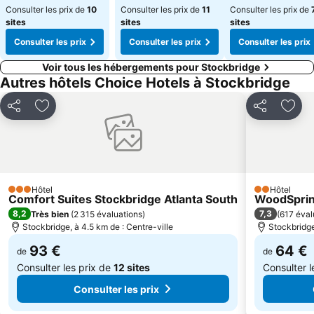
Consulter les prix de
10
Consulter les prix de
11
Consulter les prix de
sites
sites
sites
Consulter les prix
Consulter les prix
Consulter les prix
Voir tous les hébergements pour Stockbridge
Autres hôtels Choice Hotels à Stockbridge
Partager
Ajouter à mes favoris
Partager
Ajou
Hôtel
Hôtel
3 Étoiles
2 Étoiles
Comfort Suites Stockbridge Atlanta South
WoodSpring
8,2
7,3
Très bien
(
2 315 évaluations
)
(
617 éval
Stockbridge, à 4.5 km de : Centre-ville
Stockbridge
93 €
64 €
de
de
Consulter les prix de
12 sites
Consulter l
Consulter les prix