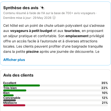
Synthèse des avis
Contenu résumé à l’aide de l’IA sur la base de 700+ avis voyageurs ·
Dernière mise à jour : 29 May 2026
Cet hôtel est un point de chute urbain polyvalent qui s'adresse
aux
voyageurs à petit budget
et aux
touristes
, en proposant
un séjour pratique et confortable. Son
emplacement
privilégié
offre un accès facile à l'autoroute et à diverses attractions
locales. Les clients peuvent profiter d'une baignade tranquille
dans la petite
piscine
après une journée de découverte. Le
personnel est constamment félicité pour son attitude amicale et
Afficher plus
serviable, et le petit-déjeuner gratuit propose des options
chaudes pratiques. Pour une expérience plus paisible, les clients
peuvent demander une chambre donnant sur l'arrière, loin des
Avis des clients
éventuelles nuisances sonores nocturnes.
Excellent
35
%
Très bien
22
%
Bien
10
%
Convenable
12
%
Médiocre
21
%