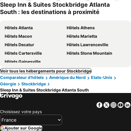
ues
piscine
acceptés
parking
Sleep Inn & Suites Stockbridge Atlanta
South : les destinations à proximité
Hôtels Atlanta
Hôtels Athens
Hôtels Macon
Hôtels Marietta
Hôtels Decatur
Hôtels Lawrenceville
Hôtels Cartersville
Hôtels Stone Mountain
Hôtels Gainesville
Voir tous les hébergements pour Stockbridge
Comparateur d'hôtels
Amérique du Nord
Etats-Unis
Géorgie
Stockbridge
Sleep Inn & Suites Stockbridge Atlanta South
Facebook
Twitter
Insta
Yo
Choisissez votre pays
Ajouter sur Google