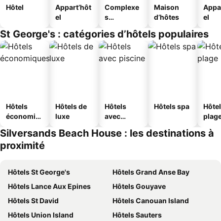
Hôtel
Appart’hôt
Complexe
Maison
Appa
el
s
d’hôtes
el
touristique
St George's : catégories d’hôtels populaires
s
Hôtels
Hôtels de
Hôtels
Hôtels spa
Hôtel
économiq
luxe
avec
plag
ues
piscine
Silversands Beach House : les destinations à
proximité
Hôtels St George's
Hôtels Grand Anse Bay
Hôtels Lance Aux Epines
Hôtels Gouyave
Hôtels St David
Hôtels Canouan Island
Hôtels Union Island
Hôtels Sauters