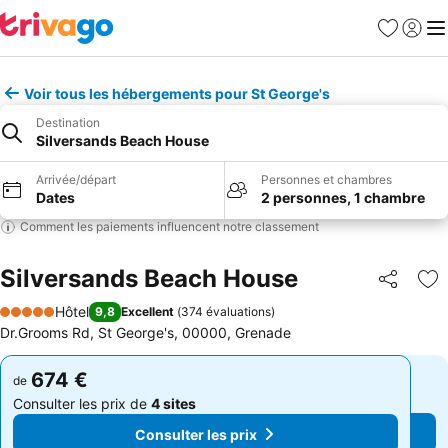
Favoris
Se con
Me
Voir tous les hébergements pour St George's
Destination
Silversands Beach House
Arrivée/départ
Personnes et chambres
Dates
2 personnes, 1 chambre
Comment les paiements influencent notre classement
Silversands Beach House
Partager
Aj
Hôtel
9,8
Excellent
(
374 évaluations
)
5 Étoiles
Dr.Grooms Rd, St George's, 00000, Grenade
674 €
674 €
de
de
Consulter les prix de
4 sites
Consulter les prix de
4 sites
Consulter les prix
Consulter les prix