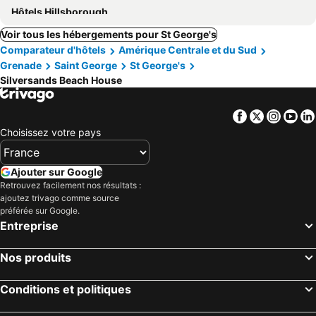
Hôtels Hillsborough
Voir tous les hébergements pour St George's
Comparateur d'hôtels
Amérique Centrale et du Sud
Grenade
Saint George
St George's
Silversands Beach House
Facebook
Twitter
Insta
Yo
Choisissez votre pays
Ajouter sur Google
Retrouvez facilement nos résultats :
ajoutez trivago comme source
préférée sur Google.
Entreprise
Nos produits
Conditions et politiques