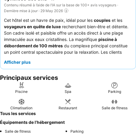
Contenu résumé à l’aide de l’IA sur la base de 100+ avis voyageurs ·
Dernière mise à jour : 29 May 2026
Cet hôtel est un havre de paix, idéal pour les
couples
et les
voyageurs en quête de luxe
recherchant bien-être et détente.
Son cadre isolé et paisible offre un accès direct à une plage
immaculée aux eaux cristallines. La magnifique
piscine à
débordement de 100 mètres
du complexe principal constitue
un point central spectaculaire pour la relaxation. Les clients
louent constamment l'
hospitalité exceptionnelle
du personnel
Afficher plus
et le délicieux
petit-déjeuner à la carte gratuit
du restaurant
Azzurro. Pour les meilleures vues, pensez à demander une
Principaux services
chambre aux étages supérieurs.
Piscine
Spa
Parking
Climatisation
Restaurant
Salle de fitness
Tous les services
Équipements de l’hébergement
Salle de fitness
Parking