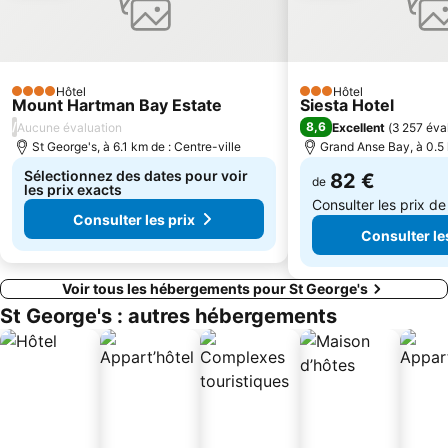
Hôtel
Hôtel
4 Étoiles
3 Étoiles
Mount Hartman Bay Estate
Siesta Hotel
/
8,6
Aucune évaluation
Excellent
(
3 257 éva
St George's, à 6.1 km de : Centre-ville
Grand Anse Bay, à 0.5 
Sélectionnez des dates pour voir
82 €
de
les prix exacts
Consulter les prix d
Consulter les prix
Consulter le
Voir tous les hébergements pour St George's
St George's : autres hébergements