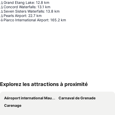
Grand Etang Lake
:
12.8
km
Concord Waterfalls
:
13.1
km
Seven Sisters Waterfalls
:
13.8
km
Pearls Airport
:
22.7
km
Piarco International Airport
:
165.2
km
Explorez les attractions à proximité
Agrandir la carte
Aéroport international Maurice Bishop
Carnaval de Grenade
Carenage