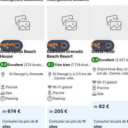
Hôtel
Hôtel
Hôtel
5 Étoiles
4 Étoiles
3 Étoiles
Partager
Ajouter à mes favoris
Partager
Ajouter à mes favoris
Partager
Ajouter à
Silversands Beach
Radisson Grenada
Siesta Hotel
House
Beach Resort
8,6
Excellent
(
3 257 é
9,8
8,1
Excellent
(
374 évaluations
)
Très bien
(
7 718 évaluations
)
Grand Anse Bay, à 
km de : Centre-vill
St George's, Grenade
St George's, à 3.5 km de
: Centre-ville
Wi-Fi gratuit
Piscine
Wi-Fi gratuit
Piscine
Spa
Piscine
Spa
Parking
Parking
Consulter les pri
82 €
de
Consulter les prix
Consulter les prix
674 €
205 €
de
de
Consulter les prix de
4
Consulter les prix de
11
Consulter les prix de
sites
sites
sites