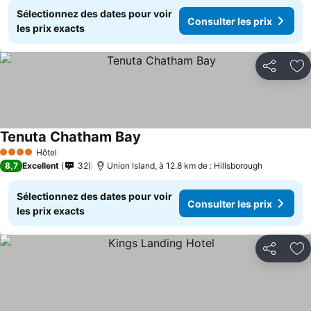
Sélectionnez des dates pour voir
Consulter les prix
les prix exacts
Partager
Aj
Tenuta Chatham Bay
Consulter les prix
Hôtel
4 Étoiles
8,7
Excellent
32
Union Island, à 12.8 km de : Hillsborough
Sélectionnez des dates pour voir
Consulter les prix
les prix exacts
Partager
Aj