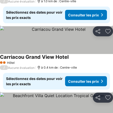
/
à 1.0 km de : Centre-ville
Aucune évaluation
Sélectionnez des dates pour voir
Consulter les prix
les prix exacts
Partager
Aj
Carriacou Grand View Hotel
Consulter les prix
Hôtel
2 Étoiles
/
à 0.4 km de : Centre-ville
Aucune évaluation
Sélectionnez des dates pour voir
Consulter les prix
les prix exacts
Partager
Aj