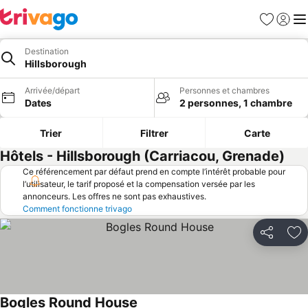
Favoris
Se con
Me
Destination
Hillsborough
Arrivée/départ
Personnes et chambres
Dates
2 personnes, 1 chambre
Trier
Filtrer
Carte
Hôtels - Hillsborough (Carriacou, Grenade)
Ce référencement par défaut prend en compte l’intérêt probable pour
l’utilisateur, le tarif proposé et la compensation versée par les
annonceurs. Les offres ne sont pas exhaustives.
Comment fonctionne trivago
Partager
Aj
Bogles Round House