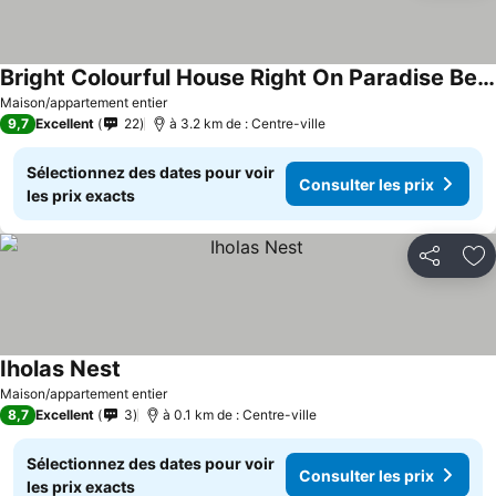
Bright Colourful House Right On Paradise Beach
Consulter les prix
Maison/appartement entier
9,7
Excellent
22
à 3.2 km de : Centre-ville
Sélectionnez des dates pour voir
Consulter les prix
les prix exacts
Partager
Aj
Iholas Nest
Consulter les prix
Maison/appartement entier
8,7
Excellent
3
à 0.1 km de : Centre-ville
Sélectionnez des dates pour voir
Consulter les prix
les prix exacts