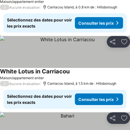
Consulter les prix
Maison/appartement entier
/
Carriacou Island, à 0.8 km de : Hillsborough
Aucune évaluation
Sélectionnez des dates pour voir
Consulter les prix
les prix exacts
Partager
Aj
White Lotus in Carriacou
Consulter les prix
Maison/appartement entier
/
Carriacou Island, à 1.5 km de : Hillsborough
Aucune évaluation
Sélectionnez des dates pour voir
Consulter les prix
les prix exacts
Partager
Aj