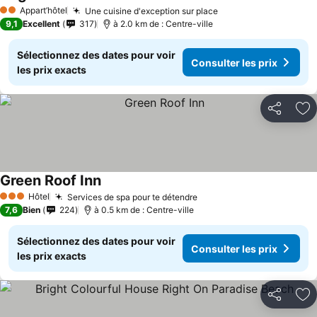
Consulter les prix
Appart’hôtel
Une cuisine d'exception sur place
Consulter les prix
2 Étoiles
9,1
Excellent
317
à 2.0 km de : Centre-ville
Sélectionnez des dates pour voir
Consulter les prix
les prix exacts
Partager
Aj
Green Roof Inn
Consulter les prix
Hôtel
Services de spa pour te détendre
Consulter les prix
3 Étoiles
7,6
Bien
224
à 0.5 km de : Centre-ville
Sélectionnez des dates pour voir
Consulter les prix
les prix exacts
Partager
Aj