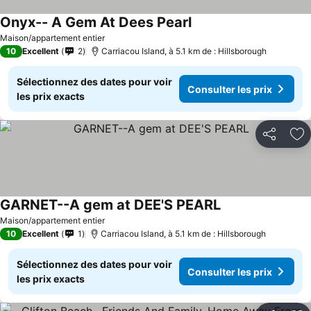
Onyx-- A Gem At Dees Pearl
Consulter les prix
Maison/appartement entier
10
Excellent
2
Carriacou Island, à 5.1 km de : Hillsborough
Sélectionnez des dates pour voir
Consulter les prix
les prix exacts
Partager
Aj
GARNET--A gem at DEE'S PEARL
Consulter les pri
Maison/appartement entier
10
Excellent
1
Carriacou Island, à 5.1 km de : Hillsborough
Sélectionnez des dates pour voir
Consulter les prix
les prix exacts