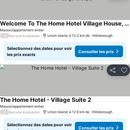
Welcome To The Home Hotel Village House, The Perfect Haven For Large Groups.
Consulter les prix
Maison/appartement entier
/
Union Island, à 12.3 km de : Hillsborough
Aucune évaluation
Sélectionnez des dates pour voir
Consulter les prix
les prix exacts
Partager
Aj
The Home Hotel - Village Suite 2
Consulter les prix
Maison/appartement entier
/
Union Island, à 12.6 km de : Hillsborough
Aucune évaluation
Sélectionnez des dates pour voir
Consulter les prix