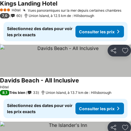
Kings Landing Hotel
Consulter les prix
Hôtel
Vues panoramiques sur la mer depuis certaines chambres
Cons
3 Étoiles
7,0
60
Union Island, à 12.5 km de : Hillsborough
Sélectionnez des dates pour voir
Consulter les prix
les prix exacts
Partager
Aj
Davids Beach - All Inclusive
Consulter les prix
Hôtel
8,1
Très bien
33
Union Island, à 13.7 km de : Hillsborough
Sélectionnez des dates pour voir
Consulter les prix
les prix exacts
Partager
Aj