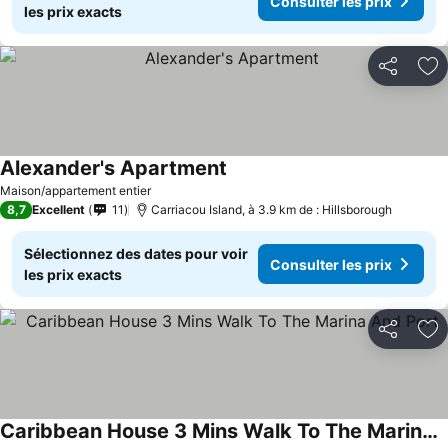
Consulter les prix
les prix exacts
Partager
Aj
Alexander's Apartment
Consulter les prix
Maison/appartement entier
8,7
Excellent
11
Carriacou Island, à 3.9 km de : Hillsborough
Sélectionnez des dates pour voir
Consulter les prix
les prix exacts
Partager
Aj
Caribbean House 3 Mins Walk To The Marina And Port