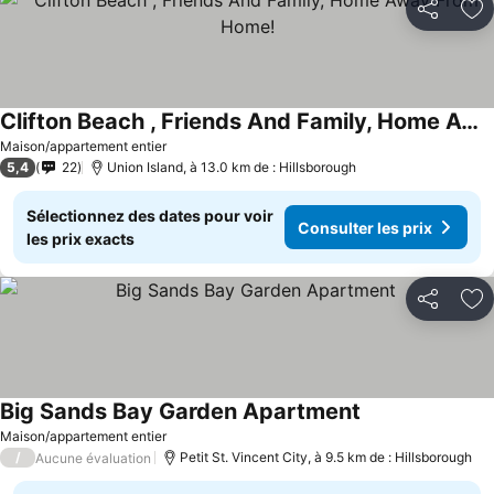
Partager
Aj
Clifton Beach , Friends And Family, Home Away From Home!
Consulter les prix
Maison/appartement entier
5,4
22
Union Island, à 13.0 km de : Hillsborough
Sélectionnez des dates pour voir
Consulter les prix
les prix exacts
Partager
Aj
Big Sands Bay Garden Apartment
Consulter les pr
Maison/appartement entier
/
Petit St. Vincent City, à 9.5 km de : Hillsborough
Aucune évaluation