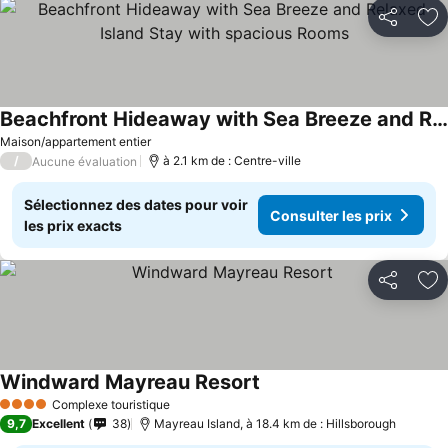
Partager
Aj
Beachfront Hideaway with Sea Breeze and Relaxed Island Stay with spacious Rooms
Consulter les prix
Maison/appartement entier
/
à 2.1 km de : Centre-ville
Aucune évaluation
Sélectionnez des dates pour voir
Consulter les prix
les prix exacts
Partager
Aj
Windward Mayreau Resort
Consulter les prix
Complexe touristique
4 Étoiles
9,7
Excellent
38
Mayreau Island, à 18.4 km de : Hillsborough