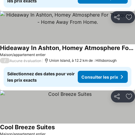
les prix exacts
Partager
Aj
Hideaway In Ashton, Homey Atmosphere For Tranquility - Home Away From Home.
Consulter les prix
Maison/appartement entier
/
Union Island, à 12.2 km de : Hillsborough
Aucune évaluation
Sélectionnez des dates pour voir
Consulter les prix
les prix exacts
Partager
Aj
Cool Breeze Suites
Consulter les prix
Maison/appartement entier