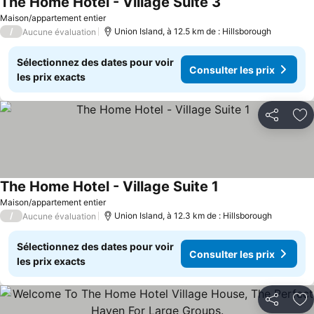
The Home Hotel - Village Suite 3
Consulter les prix
Maison/appartement entier
/
Union Island, à 12.5 km de : Hillsborough
Aucune évaluation
Sélectionnez des dates pour voir
Consulter les prix
les prix exacts
Partager
Aj
The Home Hotel - Village Suite 1
Consulter les prix
Maison/appartement entier
/
Union Island, à 12.3 km de : Hillsborough
Aucune évaluation
Sélectionnez des dates pour voir
Consulter les prix
les prix exacts
Partager
Aj