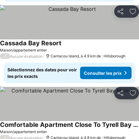
Partager
Aj
Cassada Bay Resort
Consulter les prix
Maison/appartement entier
/
Carriacou Island, à 4.9 km de : Hillsborough
Aucune évaluation
Sélectionnez des dates pour voir
Consulter les prix
les prix exacts
Partager
Aj
Comfortable Apartment Close To Tyrell Bay Marina
Consulter les prix
Maison/appartement entier
/
Carriacou Island, à 4.8 km de : Hillsborough
Aucune évaluation