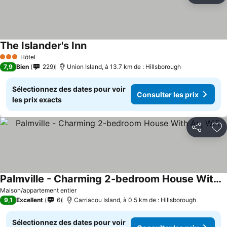
The Islander's Inn
Consulter les prix
Hôtel
3 Étoiles
7,9
Bien
229
Union Island, à 13.7 km de : Hillsborough
Sélectionnez des dates pour voir
Consulter les prix
les prix exacts
Partager
Aj
Palmville - Charming 2-bedroom House With Ac, Wifi
Consulter les prix
Maison/appartement entier
9,1
Excellent
6
Carriacou Island, à 0.5 km de : Hillsborough
Sélectionnez des dates pour voir