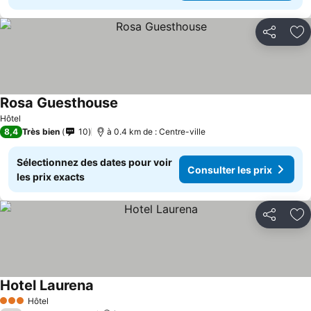
Partager
Aj
Rosa Guesthouse
Consulter les prix
Hôtel
8,4
Très bien
10
à 0.4 km de : Centre-ville
Sélectionnez des dates pour voir
Consulter les prix
les prix exacts
Partager
Aj
Hotel Laurena
Consulter les prix
Hôtel
3 Étoiles