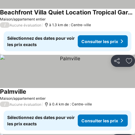
Beachfront Villa Quiet Location Tropical Garden
Consulter les prix
Maison/appartement entier
/
à 1.3 km de : Centre-ville
Aucune évaluation
Sélectionnez des dates pour voir
Consulter les prix
les prix exacts
Partager
Aj
Palmville
Consulter les prix
Maison/appartement entier
/
à 0.4 km de : Centre-ville
Aucune évaluation
Sélectionnez des dates pour voir
Consulter les prix
les prix exacts