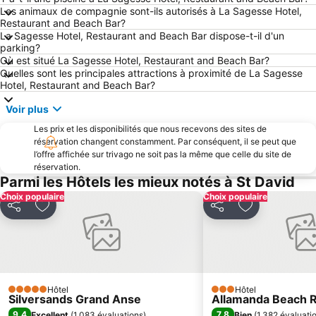
Les animaux de compagnie sont-ils autorisés à La Sagesse Hotel,
Restaurant and Beach Bar?
La Sagesse Hotel, Restaurant and Beach Bar dispose-t-il d'un
parking?
Où est situé La Sagesse Hotel, Restaurant and Beach Bar?
Quelles sont les principales attractions à proximité de La Sagesse
Hotel, Restaurant and Beach Bar?
Voir plus
Les prix et les disponibilités que nous recevons des sites de
réservation changent constamment. Par conséquent, il se peut que
l’offre affichée sur trivago ne soit pas la même que celle du site de
réservation.
Parmi les Hôtels les mieux notés à St David
Choix populaire
Choix populaire
Partager
Ajouter à mes favoris
Partager
Ajouter à mes
Hôtel
Hôtel
5 Étoiles
3 Étoiles
Silversands Grand Anse
Allamanda Beach 
9,4
7,8
Excellent
(
1 083 évaluations
)
Bien
(
1 382 évaluati