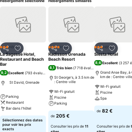
Hébergement sélectionné
Hébergements similaires
Hôtel
Hôtel
Hôtel
3 Étoiles
4 Étoiles
3 Étoiles
Partager
Ajouter à mes favoris
Partager
Ajouter à mes favoris
Partager
Ajouter à
La Sagesse Hotel,
Radisson Grenada
Siesta Hotel
Restaurant and Beach
Beach Resort
8,6
Excellent
(
3 257 é
Bar
8,1
Très bien
(
7 718 évaluations
)
Grand Anse Bay, à 
9,2
Excellent
(
793 évaluations
)
km de : Centre-vill
St George's, à 3.5 km de
: Centre-ville
St David, Grenade
Wi-Fi gratuit
Wi-Fi gratuit
Piscine
Parking
Piscine
Spa
Restaurant
Parking
Bar dans l'hôtel
82 €
de
205 €
de
Sélectionnez des dates
pour voir les prix
Consulter les prix de
11
Consulter les prix de
exacts
sites
sites