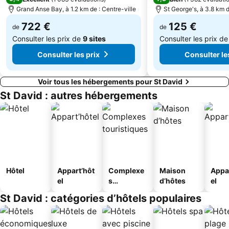
Grand Anse Bay, à 1.2 km de : Centre-ville
St George's, à 3.8 km d
722 €
125 €
de
de
Consulter les prix de
9 sites
Consulter les prix d
Consulter les prix
Consulter le
Voir tous les hébergements pour St David
St David : autres hébergements
Hôtel
Appart’hôt
Complexe
Maison
Appa
el
s
d’hôtes
el
touristique
St David : catégories d’hôtels populaires
s