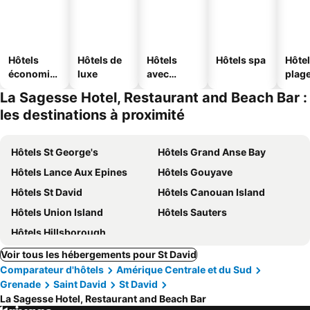
Hôtels
Hôtels de
Hôtels
Hôtels spa
Hôtel
économiq
luxe
avec
plag
ues
piscine
La Sagesse Hotel, Restaurant and Beach Bar :
les destinations à proximité
Hôtels St George's
Hôtels Grand Anse Bay
Hôtels Lance Aux Epines
Hôtels Gouyave
Hôtels St David
Hôtels Canouan Island
Hôtels Union Island
Hôtels Sauters
Hôtels Hillsborough
Voir tous les hébergements pour St David
Comparateur d'hôtels
Amérique Centrale et du Sud
Grenade
Saint David
St David
La Sagesse Hotel, Restaurant and Beach Bar