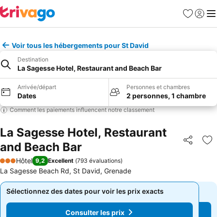
Favoris
Se con
Me
Voir tous les hébergements pour St David
Destination
La Sagesse Hotel, Restaurant and Beach Bar
Arrivée/départ
Personnes et chambres
Dates
2 personnes, 1 chambre
Comment les paiements influencent notre classement
La Sagesse Hotel, Restaurant
and Beach Bar
Partager
Aj
Hôtel
9,2
Excellent
(
793 évaluations
)
3 Étoiles
La Sagesse Beach Rd, St David, Grenade
Sélectionnez des dates pour voir les prix exacts
Sélectionnez des dates pour voir les prix exacts
Consulter les prix
Consulter les prix