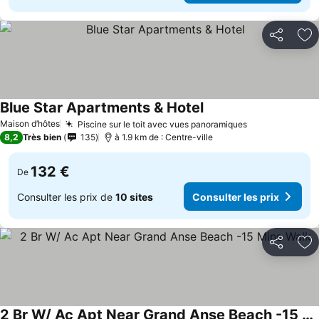
Partager
Aj
Blue Star Apartments & Hotel
Maison d’hôtes
Piscine sur le toit avec vues panoramiques
8,2
Très bien
135
à 1.9 km de : Centre-ville
132 €
De
Consulter les prix de
10 sites
Consulter les prix
Partager
Aj
2 Br W/ Ac Apt Near Grand Anse Beach -15 Mins Walk