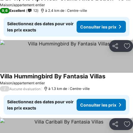
Maison/appartement entier
9,6
Excellent
12
à 2.4 km de : Centre-ville
Sélectionnez des dates pour voir
Consulter les prix
les prix exacts
Partager
Aj
Villa Hummingbird By Fantasia Villas
Maison/appartement entier
/
à 1.3 km de : Centre-ville
Aucune évaluation
Sélectionnez des dates pour voir
Consulter les prix
les prix exacts
Partager
Aj