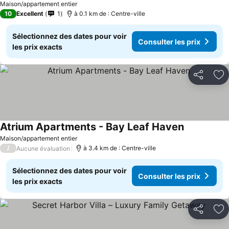
Maison/appartement entier
10
Excellent
1
à 0.1 km de : Centre-ville
Sélectionnez des dates pour voir
Consulter les prix
les prix exacts
Partager
Aj
Atrium Apartments - Bay Leaf Haven
Maison/appartement entier
/
à 3.4 km de : Centre-ville
Aucune évaluation
Sélectionnez des dates pour voir
Consulter les prix
les prix exacts
Partager
Aj