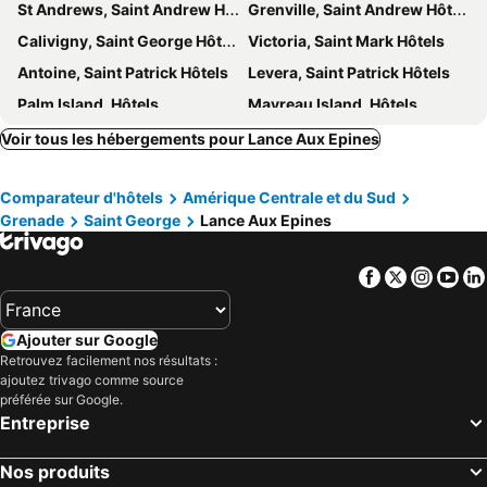
St Andrews, Saint Andrew Hôtels
Grenville, Saint Andrew Hôtels
Calivigny, Saint George Hôtels
Victoria, Saint Mark Hôtels
Antoine, Saint Patrick Hôtels
Levera, Saint Patrick Hôtels
Palm Island, Hôtels
Mayreau Island, Hôtels
Westerhall, Saint George Hôtels
St. Paul's, Saint George Hôtels
Voir tous les hébergements pour Lance Aux Epines
St George's, Saint George Hôtels
Grand Anse Bay, Saint George Hôtels
Comparateur d'hôtels
Amérique Centrale et du Sud
Gouyave, Saint John Hôtels
St David, Saint David Hôtels
Grenade
Saint George
Lance Aux Epines
Canouan Island, Hôtels
Union Island, Hôtels
Sauters, Saint Patrick Hôtels
Hillsborough, Carriacou Hôtels
Facebook
Twitter
Insta
Yo
True Blue Bay Boutique Resort, Saint George Hôtels
Point Salines, Saint George Hôtels
Ajouter sur Google
Retrouvez facilement nos résultats :
ajoutez trivago comme source
préférée sur Google.
Entreprise
Nos produits