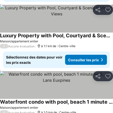
Partager
Aj
Luxury Property with Pool, Courtyard & Scenic Harbour Views
Maison/appartement entier
/
à 1.1 km de : Centre-ville
Aucune évaluation
Sélectionnez des dates pour voir
Consulter les prix
les prix exacts
Partager
Aj
Waterfront condo with pool, beach 1 minute walk, in Lans Euxpines
Maison/appartement entier
/
à 1.0 km de : Centre-ville
Aucune évaluation