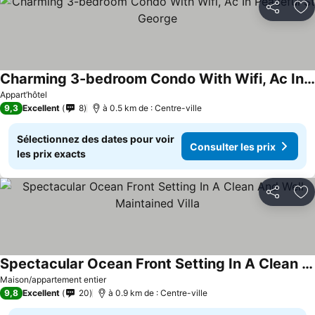
Partager
Aj
Charming 3-bedroom Condo With Wifi, Ac In Peaceful St George
Appart’hôtel
9,3
Excellent
8
à 0.5 km de : Centre-ville
Sélectionnez des dates pour voir
Consulter les prix
les prix exacts
Partager
Aj
Spectacular Ocean Front Setting In A Clean And Well Maintained Villa
Maison/appartement entier
9,8
Excellent
20
à 0.9 km de : Centre-ville