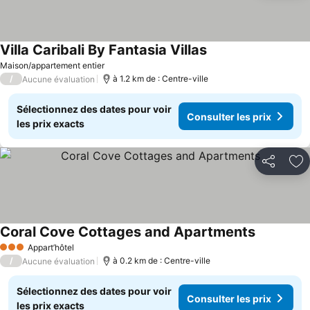
Villa Caribali By Fantasia Villas
Maison/appartement entier
/
à 1.2 km de : Centre-ville
Aucune évaluation
Sélectionnez des dates pour voir
Consulter les prix
les prix exacts
Partager
Aj
Coral Cove Cottages and Apartments
Appart’hôtel
3 Étoiles
/
à 0.2 km de : Centre-ville
Aucune évaluation
Sélectionnez des dates pour voir
Consulter les prix
les prix exacts