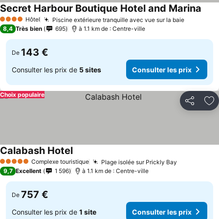
Secret Harbour Boutique Hotel and Marina
Hôtel
Piscine extérieure tranquille avec vue sur la baie
4 Étoiles
8,4
Très bien
695
à 1.1 km de : Centre-ville
143 €
De
Consulter les prix de
5 sites
Consulter les prix
Choix populaire
Partager
Aj
Calabash Hotel
Complexe touristique
Plage isolée sur Prickly Bay
5 Étoiles
9,7
Excellent
1 596
à 1.1 km de : Centre-ville
757 €
De
Consulter les prix de
1 site
Consulter les prix