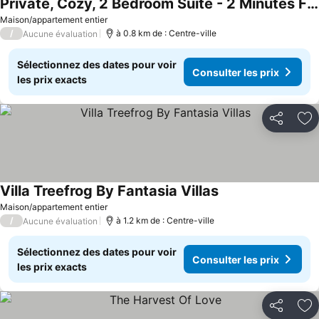
Private, Cozy, 2 Bedroom Suite - 2 Minutes From The Beach!
Maison/appartement entier
/
à 0.8 km de : Centre-ville
Aucune évaluation
Sélectionnez des dates pour voir
Consulter les prix
les prix exacts
Partager
Aj
Villa Treefrog By Fantasia Villas
Maison/appartement entier
/
à 1.2 km de : Centre-ville
Aucune évaluation
Sélectionnez des dates pour voir
Consulter les prix
les prix exacts
Partager
Aj