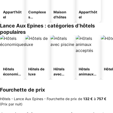
Appart’hôt
Complexe
Maison
Appart’hôt
el
s
d’hôtes
el
touristique
Lance Aux Epines : catégories d’hôtels
s
populaires
Hôtels
Hôtels de
Hôtels
Hôtels
Hôtel
économiq
luxe
avec
animaux
ues
piscine
acceptés
Fourchette de prix
Hôtels - Lance Aux Epines -
Fourchette de prix
de
‎132 €
à
‎757 €
(Prix par nuit)