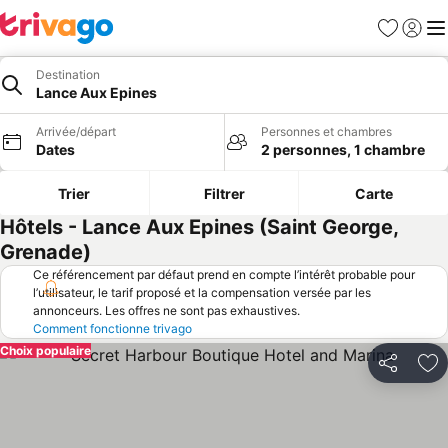
Favoris
Se con
Me
Destination
Lance Aux Epines
Arrivée/départ
Personnes et chambres
Dates
2 personnes, 1 chambre
Trier
Filtrer
Carte
Hôtels - Lance Aux Epines (Saint George,
Grenade)
Ce référencement par défaut prend en compte l’intérêt probable pour
l’utilisateur, le tarif proposé et la compensation versée par les
annonceurs. Les offres ne sont pas exhaustives.
Comment fonctionne trivago
Choix populaire
Partager
Aj