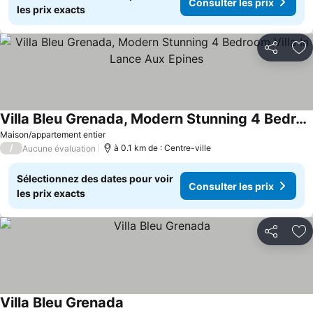
Consulter les prix
les prix exacts
Partager
Aj
Villa Bleu Grenada, Modern Stunning 4 Bedroom Villa In Lance Aux Epines
Maison/appartement entier
/
à 0.1 km de : Centre-ville
Aucune évaluation
Sélectionnez des dates pour voir
Consulter les prix
les prix exacts
Partager
Aj
Villa Bleu Grenada