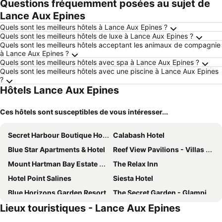
Questions fréquemment posées au sujet de
Lance Aux Epines
Quels sont les meilleurs hôtels à Lance Aux Epines ?
Quels sont les meilleurs hôtels de luxe à Lance Aux Epines ?
Quels sont les meilleurs hôtels acceptant les animaux de compagnie
à Lance Aux Epines ?
Quels sont les meilleurs hôtels avec spa à Lance Aux Epines ?
Quels sont les meilleurs hôtels avec une piscine à Lance Aux Epines
?
Hôtels Lance Aux Epines
Ces hôtels sont susceptibles de vous intéresser...
Secret Harbour Boutique Hotel and Marina
Calabash Hotel
Blue Star Apartments & Hotel
Reef View Pavilions - Villas & Condos
Mount Hartman Bay Estate Private Resort
The Relax Inn
Hotel Point Salines
Siesta Hotel
Blue Horizons Garden Resort
The Secret Garden - Glamping Grenada
Lieux touristiques - Lance Aux Epines
Allamanda Beach Resort
Silversands Beach House
Radisson Grenada Beach Resort
Gem Holiday Beach Resort