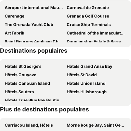
Aéroport international Maurice Bishop
Carnaval de Grenade
Le Phare Bleu Villa Resort
SeaBreeze Hotel
Carenage
Grenada Golf Course
Hotel Grenadian By Rex Resorts
Villa Kaya
The Grenada Yacht Club
Cruise Ship Terminals
The Point At Petite Calivigny
Silversands Grand Anse
Art Fabrik
Cathedral of the Immaculate Conception St Georges
Woburn Villas
Grand Anse Beach Palace
Saint Georges Anglican Church
Dougladston Estate & Barracks
Deyna's City Inn
La Sagesse Hotel, Restaurant and Beach Bar
Destinations populaires
St George's Market Place
La Sagesse
Two Bays Beach Villa, Apartment, and Studios
Cabier Ocean Lodge
Rainbow Inn
Hôtels St George's
Hôtels Grand Anse Bay
Petite Anse
Hôtels Gouyave
Hôtels St David
Hôtels Canouan Island
Hôtels Union Island
Hôtels Sauters
Hôtels Hillsborough
Hôtels True Blue Bay Boutique Resort
Plus de destinations populaires
Carriacou Island, Hôtels
Morne Rouge Bay, Saint George Hôtels