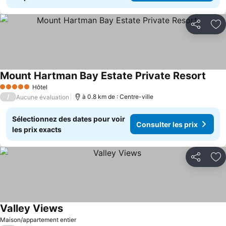
Partager
Aj
Mount Hartman Bay Estate Private Resort
Hôtel
5 Étoiles
/
à 0.8 km de : Centre-ville
Aucune évaluation
Sélectionnez des dates pour voir
Consulter les prix
les prix exacts
Partager
Aj
Valley Views
Maison/appartement entier