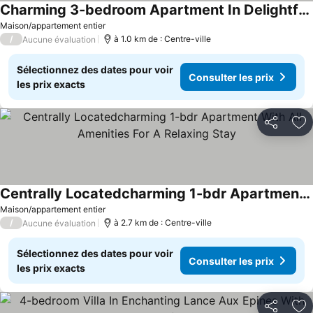
Charming 3-bedroom Apartment In Delightful Lance Aux Epines With Wifi, Ac
Maison/appartement entier
/
à 1.0 km de : Centre-ville
Aucune évaluation
Sélectionnez des dates pour voir
Consulter les prix
les prix exacts
Partager
Aj
Centrally Locatedcharming 1-bdr Apartment With All Amenities For A Relaxing Stay
Maison/appartement entier
/
à 2.7 km de : Centre-ville
Aucune évaluation
Sélectionnez des dates pour voir
Consulter les prix
les prix exacts
Partager