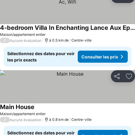
Aj
4-bedroom Villa In Enchanting Lance Aux Epines With Ac, Wifi
Maison/appartement entier
/
à 0.5 km de : Centre-ville
Aucune évaluation
Sélectionnez des dates pour voir
Consulter les prix
les prix exacts
Partager
Aj
Main House
Maison/appartement entier
/
à 0.8 km de : Centre-ville
Aucune évaluation
Sélectionnez des dates pour voir